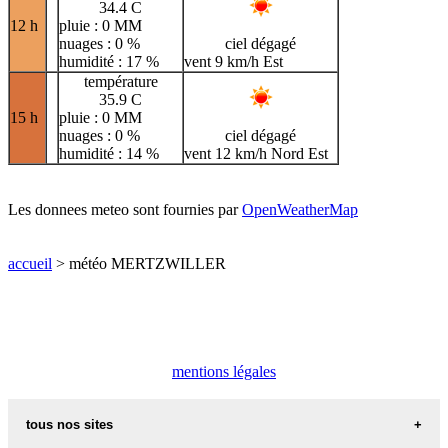
34.4 C
12 h
pluie : 0 MM
nuages : 0 %
ciel dégagé
humidité : 17 %
vent 9 km/h Est
température
35.9 C
15 h
pluie : 0 MM
nuages : 0 %
ciel dégagé
humidité : 14 %
vent 12 km/h Nord Est
Les donnees meteo sont fournies par
OpenWeatherMap
accueil
> météo MERTZWILLER
mentions légales
tous nos sites