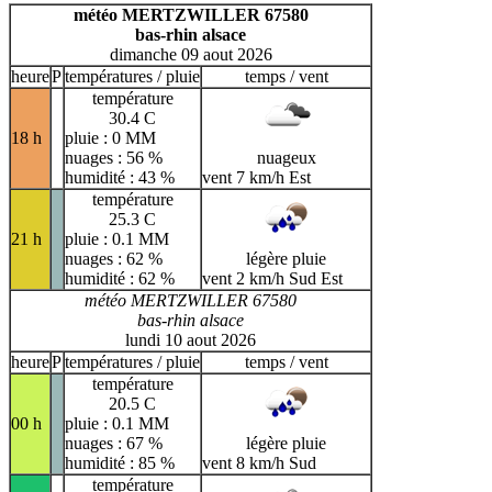
H
I
J
K
L
M
N
météo MERTZWILLER 67580
bas-rhin alsace
O
P
Q
R
S
T
U
dimanche 09 aout 2026
V
W
X
Y
Z
heure
P
températures / pluie
temps / vent
température
30.4 C
18 h
pluie : 0 MM
nuages : 56 %
nuageux
humidité : 43 %
vent 7 km/h Est
température
25.3 C
21 h
pluie : 0.1 MM
nuages : 62 %
légère pluie
humidité : 62 %
vent 2 km/h Sud Est
météo MERTZWILLER 67580
bas-rhin alsace
lundi 10 aout 2026
heure
P
températures / pluie
temps / vent
température
20.5 C
00 h
pluie : 0.1 MM
nuages : 67 %
légère pluie
humidité : 85 %
vent 8 km/h Sud
température