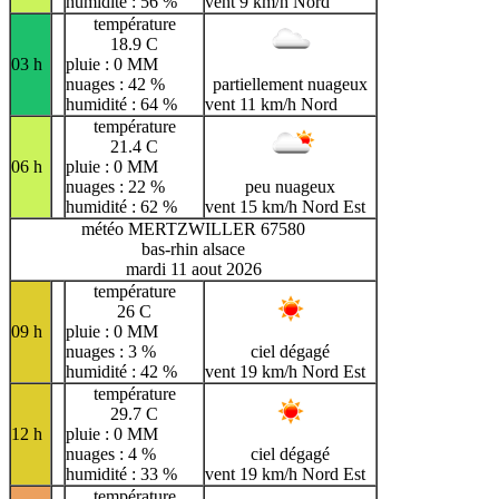
humidité : 56 %
vent 9 km/h Nord
température
18.9 C
03 h
pluie : 0 MM
nuages : 42 %
partiellement nuageux
humidité : 64 %
vent 11 km/h Nord
température
21.4 C
06 h
pluie : 0 MM
nuages : 22 %
peu nuageux
humidité : 62 %
vent 15 km/h Nord Est
météo MERTZWILLER 67580
bas-rhin alsace
mardi 11 aout 2026
température
26 C
09 h
pluie : 0 MM
nuages : 3 %
ciel dégagé
humidité : 42 %
vent 19 km/h Nord Est
température
29.7 C
12 h
pluie : 0 MM
nuages : 4 %
ciel dégagé
humidité : 33 %
vent 19 km/h Nord Est
température