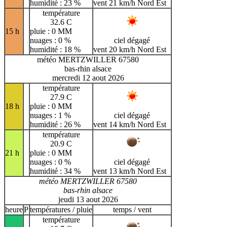
humidité : 23 %
vent 21 km/h Nord Est
température
32.6 C
15 h
pluie : 0 MM
nuages : 0 %
ciel dégagé
humidité : 18 %
vent 20 km/h Nord Est
météo MERTZWILLER 67580
bas-rhin alsace
mercredi 12 aout 2026
température
27.9 C
18 h
pluie : 0 MM
nuages : 1 %
ciel dégagé
humidité : 26 %
vent 14 km/h Nord Est
température
20.9 C
21 h
pluie : 0 MM
nuages : 0 %
ciel dégagé
humidité : 34 %
vent 13 km/h Nord Est
météo MERTZWILLER 67580
bas-rhin alsace
jeudi 13 aout 2026
heure
P
températures / pluie
temps / vent
température