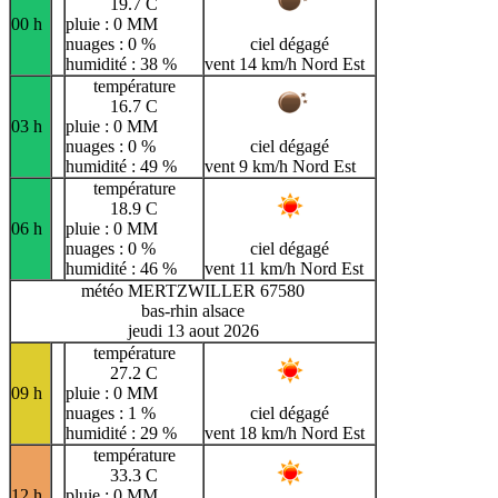
19.7 C
00 h
pluie : 0 MM
nuages : 0 %
ciel dégagé
humidité : 38 %
vent 14 km/h Nord Est
température
16.7 C
03 h
pluie : 0 MM
nuages : 0 %
ciel dégagé
humidité : 49 %
vent 9 km/h Nord Est
température
18.9 C
06 h
pluie : 0 MM
nuages : 0 %
ciel dégagé
humidité : 46 %
vent 11 km/h Nord Est
météo MERTZWILLER 67580
bas-rhin alsace
jeudi 13 aout 2026
température
27.2 C
09 h
pluie : 0 MM
nuages : 1 %
ciel dégagé
humidité : 29 %
vent 18 km/h Nord Est
température
33.3 C
12 h
pluie : 0 MM