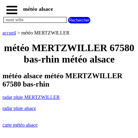
météo alsace
accueil
radar
pluie
accueil
> météo MERTZWILLER
MERTZWILLER
carte
météo MERTZWILLER 67580
météo
alsace
bas-rhin météo alsace
radar
pluie
alsace
météo alsace météo MERTZWILLER
carte
67580 bas-rhin
météo
france
radar pluie MERTZWILLER
météo
villes
radar pluie alsace
et
villages
commencant
par
carte météo alsace
A
B
C
D
E
F
G