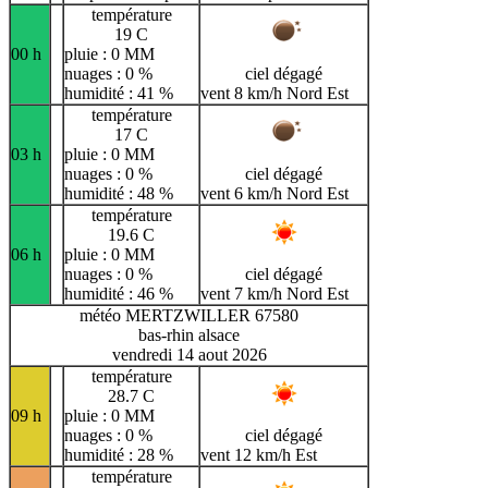
température
19 C
00 h
pluie : 0 MM
nuages : 0 %
ciel dégagé
humidité : 41 %
vent 8 km/h Nord Est
température
17 C
03 h
pluie : 0 MM
nuages : 0 %
ciel dégagé
humidité : 48 %
vent 6 km/h Nord Est
température
19.6 C
06 h
pluie : 0 MM
nuages : 0 %
ciel dégagé
humidité : 46 %
vent 7 km/h Nord Est
météo MERTZWILLER 67580
bas-rhin alsace
vendredi 14 aout 2026
température
28.7 C
09 h
pluie : 0 MM
nuages : 0 %
ciel dégagé
humidité : 28 %
vent 12 km/h Est
température