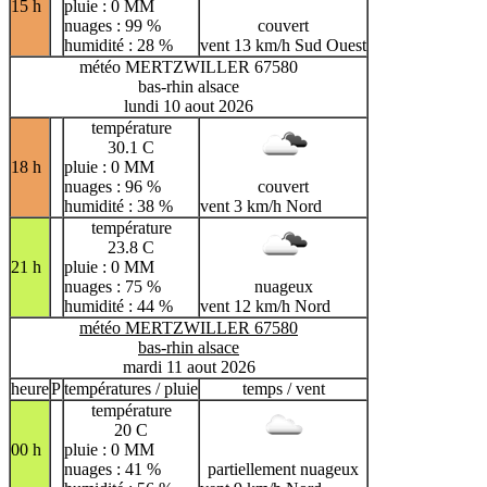
15 h
pluie : 0 MM
nuages : 99 %
couvert
humidité : 28 %
vent 13 km/h Sud Ouest
météo MERTZWILLER 67580
bas-rhin alsace
lundi 10 aout 2026
température
30.1 C
18 h
pluie : 0 MM
nuages : 96 %
couvert
humidité : 38 %
vent 3 km/h Nord
température
23.8 C
21 h
pluie : 0 MM
nuages : 75 %
nuageux
humidité : 44 %
vent 12 km/h Nord
météo MERTZWILLER 67580
bas-rhin alsace
mardi 11 aout 2026
heure
P
températures / pluie
temps / vent
température
20 C
00 h
pluie : 0 MM
nuages : 41 %
partiellement nuageux