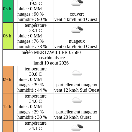
19.5 C
03 h
pluie : 0 MM
nuages : 90 %
couvert
humidité : 90 %
vent 4 km/h Sud Ouest
température
23.1 C
06 h
pluie : 0 MM
nuages : 76 %
nuageux
humidité : 78 %
vent 6 km/h Sud Ouest
météo MERTZWILLER 67580
bas-rhin alsace
lundi 10 aout 2026
température
30.8 C
09 h
pluie : 0 MM
nuages : 39 %
partiellement nuageux
humidité : 44 %
vent 12 km/h Sud Ouest
température
34.6 C
12 h
pluie : 0 MM
nuages : 29 %
partiellement nuageux
humidité : 30 %
vent 20 km/h Ouest
température
34.1 C