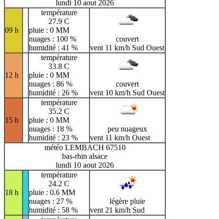
lundi 10 aout 2026
température
27.9 C
09 h
pluie : 0 MM
nuages : 100 %
couvert
humidité : 41 %
vent 11 km/h Sud Ouest
température
33.8 C
12 h
pluie : 0 MM
nuages : 86 %
couvert
humidité : 26 %
vent 10 km/h Sud Ouest
température
35.2 C
15 h
pluie : 0 MM
nuages : 18 %
peu nuageux
humidité : 23 %
vent 11 km/h Ouest
météo LEMBACH 67510
bas-rhin alsace
lundi 10 aout 2026
température
24.2 C
18 h
pluie : 0.6 MM
nuages : 27 %
légère pluie
humidité : 58 %
vent 21 km/h Sud