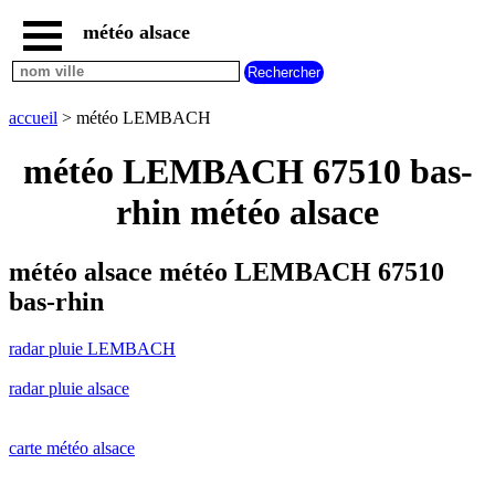
météo alsace
accueil
radar
pluie
accueil
> météo LEMBACH
LEMBACH
carte
météo LEMBACH 67510 bas-
météo
alsace
rhin météo alsace
radar
pluie
alsace
météo alsace météo LEMBACH 67510
carte
bas-rhin
météo
france
radar pluie LEMBACH
météo
villes
radar pluie alsace
et
villages
commencant
par
carte météo alsace
A
B
C
D
E
F
G