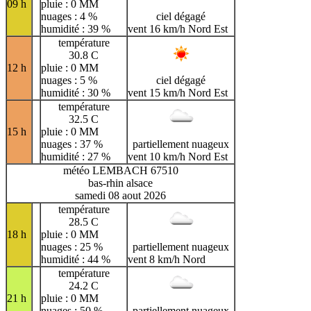
09 h
pluie : 0 MM
nuages : 4 %
ciel dégagé
humidité : 39 %
vent 16 km/h Nord Est
température
30.8 C
12 h
pluie : 0 MM
nuages : 5 %
ciel dégagé
humidité : 30 %
vent 15 km/h Nord Est
température
32.5 C
15 h
pluie : 0 MM
nuages : 37 %
partiellement nuageux
humidité : 27 %
vent 10 km/h Nord Est
météo LEMBACH 67510
bas-rhin alsace
samedi 08 aout 2026
température
28.5 C
18 h
pluie : 0 MM
nuages : 25 %
partiellement nuageux
humidité : 44 %
vent 8 km/h Nord
température
24.2 C
21 h
pluie : 0 MM
nuages : 50 %
partiellement nuageux