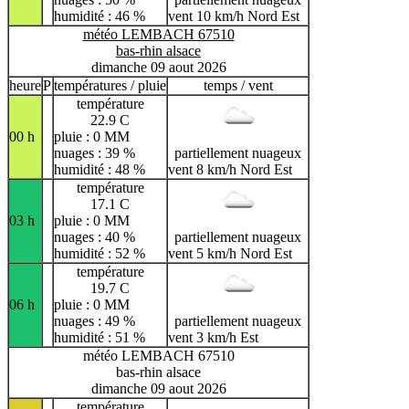
humidité : 46 %
vent 10 km/h Nord Est
météo LEMBACH 67510
bas-rhin alsace
dimanche 09 aout 2026
heure
P
températures / pluie
temps / vent
température
22.9 C
00 h
pluie : 0 MM
nuages : 39 %
partiellement nuageux
humidité : 48 %
vent 8 km/h Nord Est
température
17.1 C
03 h
pluie : 0 MM
nuages : 40 %
partiellement nuageux
humidité : 52 %
vent 5 km/h Nord Est
température
19.7 C
06 h
pluie : 0 MM
nuages : 49 %
partiellement nuageux
humidité : 51 %
vent 3 km/h Est
météo LEMBACH 67510
bas-rhin alsace
dimanche 09 aout 2026
température