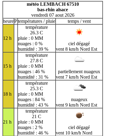
H
I
J
K
L
M
N
météo LEMBACH 67510
bas-rhin alsace
O
P
Q
R
S
T
U
vendredi 07 aout 2026
V
W
X
Y
Z
heure
P
températures / pluie
temps / vent
température
26.3 C
12 h
pluie : 0 MM
nuages : 0 %
ciel dégagé
humidité : 39 %
vent 8 km/h Nord Est
température
27.8 C
15 h
pluie : 0 MM
nuages : 46 %
partiellement nuageux
humidité : 31 %
vent 7 km/h Nord Est
température
25.3 C
18 h
pluie : 0 MM
nuages : 84 %
nuageux
humidité : 43 %
vent 9 km/h Nord Est
température
21 C
21 h
pluie : 0 MM
nuages : 2 %
ciel dégagé
humidité : 46 %
vent 10 km/h Nord