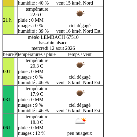
humidité : 40 %
vent 15 km/h Nord
température
22.6 C
21 h
pluie : 0 MM
nuages : 0 %
ciel dégagé
humidité : 39 %
vent 16 km/h Nord Est
météo LEMBACH 67510
bas-rhin alsace
mercredi 12 aout 2026
heure
P
températures / pluie
temps / vent
température
20.3 C
00 h
pluie : 0 MM
nuages : 0 %
ciel dégagé
humidité : 46 %
vent 18 km/h Nord Est
température
17.9 C
03 h
pluie : 0 MM
nuages : 9 %
ciel dégagé
humidité : 46 %
vent 16 km/h Nord Est
température
18.8 C
06 h
pluie : 0 MM
nuages : 12 %
peu nuageux