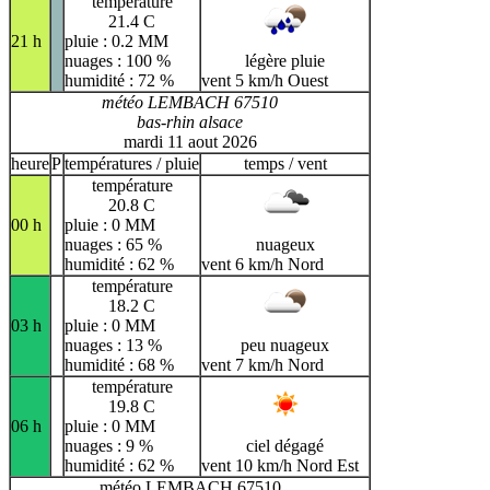
température
21.4 C
21 h
pluie : 0.2 MM
nuages : 100 %
légère pluie
humidité : 72 %
vent 5 km/h Ouest
météo LEMBACH 67510
bas-rhin alsace
mardi 11 aout 2026
heure
P
températures / pluie
temps / vent
température
20.8 C
00 h
pluie : 0 MM
nuages : 65 %
nuageux
humidité : 62 %
vent 6 km/h Nord
température
18.2 C
03 h
pluie : 0 MM
nuages : 13 %
peu nuageux
humidité : 68 %
vent 7 km/h Nord
température
19.8 C
06 h
pluie : 0 MM
nuages : 9 %
ciel dégagé
humidité : 62 %
vent 10 km/h Nord Est
météo LEMBACH 67510