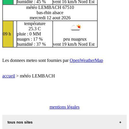
humidité : 45 %
vent 16 km/h Nord Est
météo LEMBACH 67510
bas-rhin alsace
mercredi 12 aout 2026
température
25.3 C
09 h
pluie : 0 MM
nuages : 17 %
peu nuageux
humidité : 37 %
vent 19 km/h Nord Est
Les donnees meteo sont fournies par
OpenWeatherMap
accueil
> météo LEMBACH
mentions légales
tous nos sites