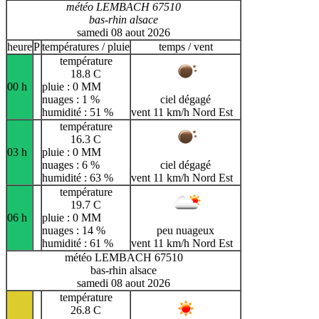
météo LEMBACH 67510
bas-rhin alsace
samedi 08 aout 2026
heure
P
températures / pluie
temps / vent
température
18.8 C
00 h
pluie : 0 MM
nuages : 1 %
ciel dégagé
humidité : 51 %
vent 11 km/h Nord Est
température
16.3 C
03 h
pluie : 0 MM
nuages : 6 %
ciel dégagé
humidité : 63 %
vent 11 km/h Nord Est
température
19.7 C
06 h
pluie : 0 MM
nuages : 14 %
peu nuageux
humidité : 61 %
vent 11 km/h Nord Est
météo LEMBACH 67510
bas-rhin alsace
samedi 08 aout 2026
température
26.8 C