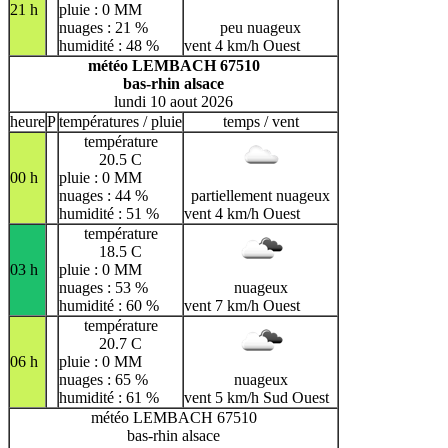
21 h
pluie : 0 MM
nuages : 21 %
peu nuageux
humidité : 48 %
vent 4 km/h Ouest
météo LEMBACH 67510
bas-rhin alsace
lundi 10 aout 2026
heure
P
températures / pluie
temps / vent
température
20.5 C
00 h
pluie : 0 MM
nuages : 44 %
partiellement nuageux
humidité : 51 %
vent 4 km/h Ouest
température
18.5 C
03 h
pluie : 0 MM
nuages : 53 %
nuageux
humidité : 60 %
vent 7 km/h Ouest
température
20.7 C
06 h
pluie : 0 MM
nuages : 65 %
nuageux
humidité : 61 %
vent 5 km/h Sud Ouest
météo LEMBACH 67510
bas-rhin alsace