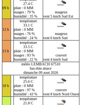
27.4 C
09 h
pluie : 0 MM
nuages : 79 %
nuageux
humidité : 35 %
vent 5 km/h Sud Est
température
33.1 C
12 h
pluie : 0 MM
nuages : 76 %
nuageux
humidité : 24 %
vent 6 km/h Sud
température
33.5 C
15 h
pluie : 0 MM
nuages : 93 %
couvert
humidité : 22 %
vent 4 km/h Sud
météo LEMBACH 67510
bas-rhin alsace
dimanche 09 aout 2026
température
25.6 C
18 h
pluie : 0 MM
nuages : 97 %
couvert
humidité : 43 %
vent 8 km/h Nord Ouest
température
21.8 C