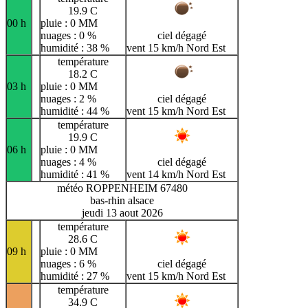
19.9 C
00 h
pluie : 0 MM
nuages : 0 %
ciel dégagé
humidité : 38 %
vent 15 km/h Nord Est
température
18.2 C
03 h
pluie : 0 MM
nuages : 2 %
ciel dégagé
humidité : 44 %
vent 15 km/h Nord Est
température
19.9 C
06 h
pluie : 0 MM
nuages : 4 %
ciel dégagé
humidité : 41 %
vent 14 km/h Nord Est
météo ROPPENHEIM 67480
bas-rhin alsace
jeudi 13 aout 2026
température
28.6 C
09 h
pluie : 0 MM
nuages : 6 %
ciel dégagé
humidité : 27 %
vent 15 km/h Nord Est
température
34.9 C