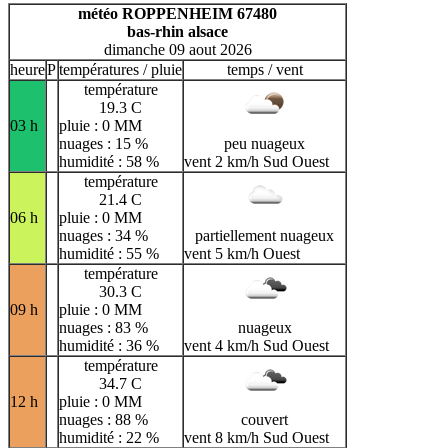
H
I
J
K
L
M
N
météo ROPPENHEIM 67480
bas-rhin alsace
O
P
Q
R
S
T
U
dimanche 09 aout 2026
V
W
X
Y
Z
heure
P
températures / pluie
temps / vent
température
19.3 C
03 h
pluie : 0 MM
nuages : 15 %
peu nuageux
humidité : 58 %
vent 2 km/h Sud Ouest
température
21.4 C
06 h
pluie : 0 MM
nuages : 34 %
partiellement nuageux
humidité : 55 %
vent 5 km/h Ouest
température
30.3 C
09 h
pluie : 0 MM
nuages : 83 %
nuageux
humidité : 36 %
vent 4 km/h Sud Ouest
température
34.7 C
12 h
pluie : 0 MM
nuages : 88 %
couvert
humidité : 22 %
vent 8 km/h Sud Ouest