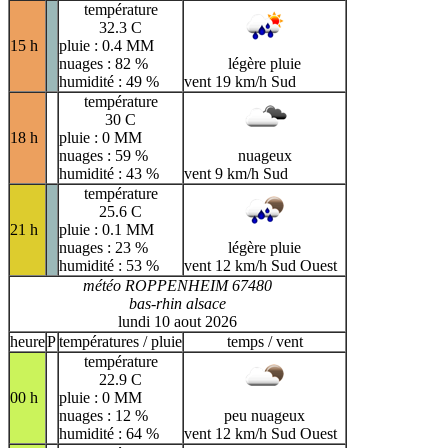
température
32.3 C
15 h
pluie : 0.4 MM
nuages : 82 %
légère pluie
humidité : 49 %
vent 19 km/h Sud
température
30 C
18 h
pluie : 0 MM
nuages : 59 %
nuageux
humidité : 43 %
vent 9 km/h Sud
température
25.6 C
21 h
pluie : 0.1 MM
nuages : 23 %
légère pluie
humidité : 53 %
vent 12 km/h Sud Ouest
météo ROPPENHEIM 67480
bas-rhin alsace
lundi 10 aout 2026
heure
P
températures / pluie
temps / vent
température
22.9 C
00 h
pluie : 0 MM
nuages : 12 %
peu nuageux
humidité : 64 %
vent 12 km/h Sud Ouest