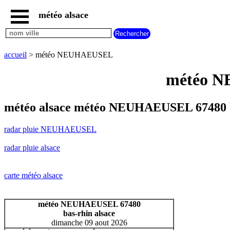
météo alsace
accueil
radar
pluie
accueil
> météo NEUHAEUSEL
NEUHAEUSEL
carte
météo N
météo
alsace
radar
météo alsace météo NEUHAEUSEL 67480 
pluie
alsace
radar pluie NEUHAEUSEL
carte
météo
radar pluie alsace
france
météo
villes
carte météo alsace
et
villages
commencant
météo NEUHAEUSEL 67480
par
bas-rhin alsace
A
B
C
D
E
F
G
dimanche 09 aout 2026