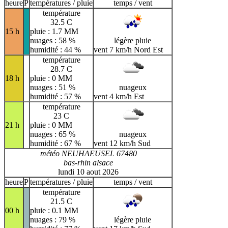
H
I
J
K
L
M
N
heure
P
températures / pluie
temps / vent
température
O
P
Q
R
S
T
U
32.5 C
15 h
pluie : 1.7 MM
V
W
X
Y
Z
nuages : 58 %
légère pluie
humidité : 44 %
vent 7 km/h Nord Est
température
28.7 C
18 h
pluie : 0 MM
nuages : 51 %
nuageux
humidité : 57 %
vent 4 km/h Est
température
23 C
21 h
pluie : 0 MM
nuages : 65 %
nuageux
humidité : 67 %
vent 12 km/h Sud
météo NEUHAEUSEL 67480
bas-rhin alsace
lundi 10 aout 2026
heure
P
températures / pluie
temps / vent
température
21.5 C
00 h
pluie : 0.1 MM
nuages : 79 %
légère pluie