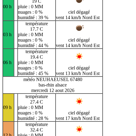
19 C
00 h
pluie : 0 MM
nuages : 0 %
ciel dégagé
humidité : 39 %
vent 14 km/h Nord Est
température
17.7 C
03 h
pluie : 0 MM
nuages : 0 %
ciel dégagé
humidité : 44 %
vent 14 km/h Nord Est
température
19.4 C
06 h
pluie : 0 MM
nuages : 0 %
ciel dégagé
humidité : 45 %
vent 13 km/h Nord Est
météo NEUHAEUSEL 67480
bas-rhin alsace
mercredi 12 aout 2026
température
27.4 C
09 h
pluie : 0 MM
nuages : 0 %
ciel dégagé
humidité : 28 %
vent 17 km/h Nord Est
température
32.4 C
12 h
pluie : 0 MM