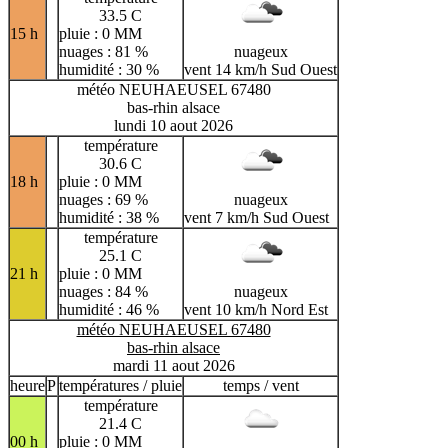
33.5 C
15 h
pluie : 0 MM
nuages : 81 %
nuageux
humidité : 30 %
vent 14 km/h Sud Ouest
météo NEUHAEUSEL 67480
bas-rhin alsace
lundi 10 aout 2026
température
30.6 C
18 h
pluie : 0 MM
nuages : 69 %
nuageux
humidité : 38 %
vent 7 km/h Sud Ouest
température
25.1 C
21 h
pluie : 0 MM
nuages : 84 %
nuageux
humidité : 46 %
vent 10 km/h Nord Est
météo NEUHAEUSEL 67480
bas-rhin alsace
mardi 11 aout 2026
heure
P
températures / pluie
temps / vent
température
21.4 C
00 h
pluie : 0 MM