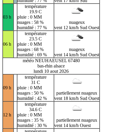
humidité : 77 %
vent 17 km/h Sud
température
19.9 C
03 h
pluie : 0 MM
nuages : 58 %
nuageux
humidité : 77 %
vent 12 km/h Sud Ouest
température
23.5 C
06 h
pluie : 0 MM
nuages : 68 %
nuageux
humidité : 69 %
vent 14 km/h Sud Ouest
météo NEUHAEUSEL 67480
bas-rhin alsace
lundi 10 aout 2026
température
31 C
09 h
pluie : 0 MM
nuages : 50 %
partiellement nuageux
humidité : 42 %
vent 18 km/h Sud Ouest
température
34.6 C
12 h
pluie : 0 MM
nuages : 35 %
partiellement nuageux
humidité : 30 %
vent 14 km/h Ouest
température