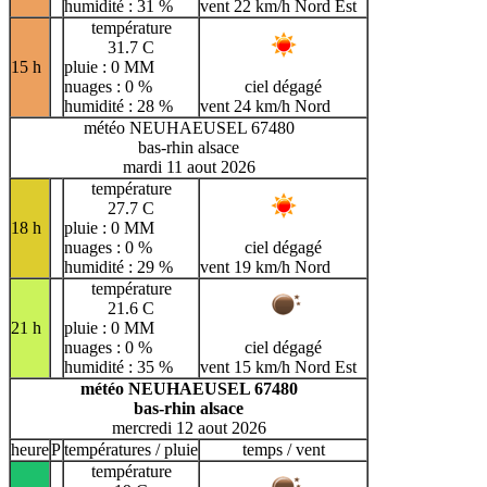
humidité : 31 %
vent 22 km/h Nord Est
température
31.7 C
15 h
pluie : 0 MM
nuages : 0 %
ciel dégagé
humidité : 28 %
vent 24 km/h Nord
météo NEUHAEUSEL 67480
bas-rhin alsace
mardi 11 aout 2026
température
27.7 C
18 h
pluie : 0 MM
nuages : 0 %
ciel dégagé
humidité : 29 %
vent 19 km/h Nord
température
21.6 C
21 h
pluie : 0 MM
nuages : 0 %
ciel dégagé
humidité : 35 %
vent 15 km/h Nord Est
météo NEUHAEUSEL 67480
bas-rhin alsace
mercredi 12 aout 2026
heure
P
températures / pluie
temps / vent
température