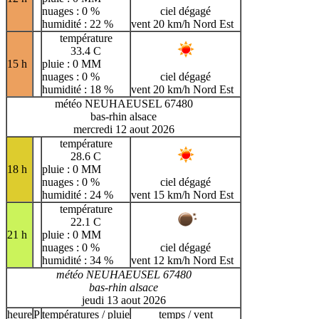
nuages : 0 %
ciel dégagé
humidité : 22 %
vent 20 km/h Nord Est
température
33.4 C
15 h
pluie : 0 MM
nuages : 0 %
ciel dégagé
humidité : 18 %
vent 20 km/h Nord Est
météo NEUHAEUSEL 67480
bas-rhin alsace
mercredi 12 aout 2026
température
28.6 C
18 h
pluie : 0 MM
nuages : 0 %
ciel dégagé
humidité : 24 %
vent 15 km/h Nord Est
température
22.1 C
21 h
pluie : 0 MM
nuages : 0 %
ciel dégagé
humidité : 34 %
vent 12 km/h Nord Est
météo NEUHAEUSEL 67480
bas-rhin alsace
jeudi 13 aout 2026
heure
P
températures / pluie
temps / vent