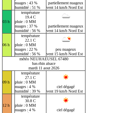
nuages : 43 %
partiellement nuageux
humidité : 51 %
vent 14 km/h Nord Est
température
19.4 C
03 h
pluie : 0 MM
nuages : 37 %
partiellement nuageux
humidité : 56 %
vent 14 km/h Nord Est
température
22.1 C
06 h
pluie : 0 MM
nuages : 22 %
peu nuageux
humidité : 56 %
vent 15 km/h Nord Est
météo NEUHAEUSEL 67480
bas-rhin alsace
mardi 11 aout 2026
température
27.1 C
09 h
pluie : 0 MM
nuages : 4 %
ciel dégagé
humidité : 39 %
vent 19 km/h Nord Est
température
30.8 C
12 h
pluie : 0 MM
nuages : 4 %
ciel dégagé