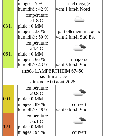
nuages : 5 %
ciel dégagé
humidité : 42 %
vent 1 km/h Nord
température
21.8 C
03 h
pluie : 0 MM
nuages : 33 %
partiellement nuageux
humidité : 50 %
vent 2 km/h Sud Est
température
24.4 C
06 h
pluie : 0 MM
nuages : 66 %
nuageux
humidité : 43 %
vent 5 km/h Sud
météo LAMPERTHEIM 67450
bas-rhin alsace
dimanche 09 aout 2026
température
29.8 C
09 h
pluie : 0 MM
nuages : 89 %
couvert
humidité : 28 %
vent 9 km/h Sud
température
36.1 C
12 h
pluie : 0 MM
nuages : 94 %
couvert