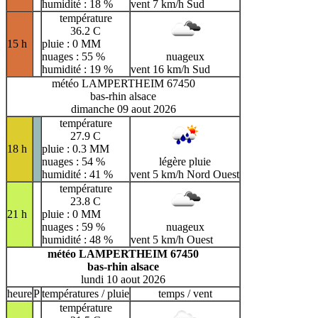
humidité : 18 %
vent 7 km/h Sud
température
36.2 C
15 h
pluie : 0 MM
nuages : 55 %
nuageux
humidité : 19 %
vent 16 km/h Sud
météo LAMPERTHEIM 67450
bas-rhin alsace
dimanche 09 aout 2026
température
27.9 C
18 h
pluie : 0.3 MM
nuages : 54 %
légère pluie
humidité : 41 %
vent 5 km/h Nord Ouest
température
23.8 C
21 h
pluie : 0 MM
nuages : 59 %
nuageux
humidité : 48 %
vent 5 km/h Ouest
météo LAMPERTHEIM 67450
bas-rhin alsace
lundi 10 aout 2026
heure
P
températures / pluie
temps / vent
température