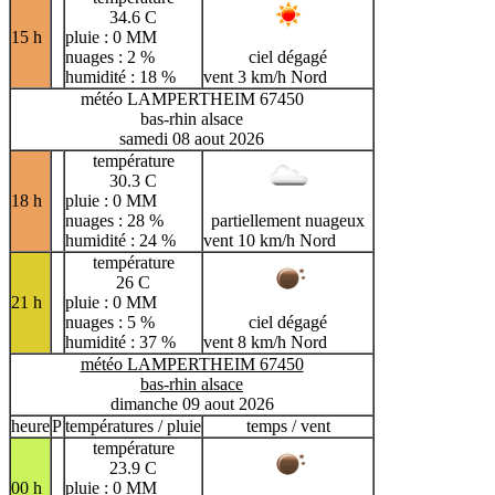
34.6 C
15 h
pluie : 0 MM
nuages : 2 %
ciel dégagé
humidité : 18 %
vent 3 km/h Nord
météo LAMPERTHEIM 67450
bas-rhin alsace
samedi 08 aout 2026
température
30.3 C
18 h
pluie : 0 MM
nuages : 28 %
partiellement nuageux
humidité : 24 %
vent 10 km/h Nord
température
26 C
21 h
pluie : 0 MM
nuages : 5 %
ciel dégagé
humidité : 37 %
vent 8 km/h Nord
météo LAMPERTHEIM 67450
bas-rhin alsace
dimanche 09 aout 2026
heure
P
températures / pluie
temps / vent
température
23.9 C
00 h
pluie : 0 MM