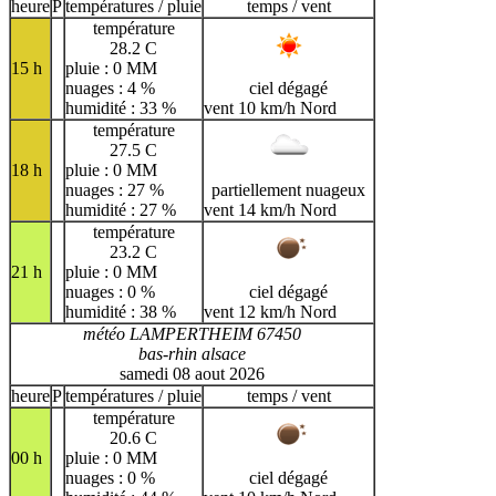
H
I
J
K
L
M
N
heure
P
températures / pluie
temps / vent
température
O
P
Q
R
S
T
U
28.2 C
15 h
pluie : 0 MM
V
W
X
Y
Z
nuages : 4 %
ciel dégagé
humidité : 33 %
vent 10 km/h Nord
température
27.5 C
18 h
pluie : 0 MM
nuages : 27 %
partiellement nuageux
humidité : 27 %
vent 14 km/h Nord
température
23.2 C
21 h
pluie : 0 MM
nuages : 0 %
ciel dégagé
humidité : 38 %
vent 12 km/h Nord
météo LAMPERTHEIM 67450
bas-rhin alsace
samedi 08 aout 2026
heure
P
températures / pluie
temps / vent
température
20.6 C
00 h
pluie : 0 MM
nuages : 0 %
ciel dégagé