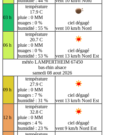
humidité : 44 %
vent 10 km/h Nord
température
17.9 C
03 h
pluie : 0 MM
nuages : 0 %
ciel dégagé
humidité : 55 %
vent 10 km/h Nord
température
20.7 C
06 h
pluie : 0 MM
nuages : 0 %
ciel dégagé
humidité : 53 %
vent 13 km/h Nord Est
météo LAMPERTHEIM 67450
bas-rhin alsace
samedi 08 aout 2026
température
27.9 C
09 h
pluie : 0 MM
nuages : 7 %
ciel dégagé
humidité : 31 %
vent 13 km/h Nord Est
température
32.8 C
12 h
pluie : 0 MM
nuages : 4 %
ciel dégagé
humidité : 23 %
vent 9 km/h Nord Est
température