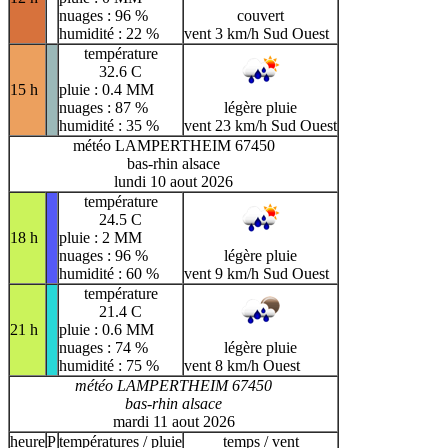
nuages : 96 %
couvert
humidité : 22 %
vent 3 km/h Sud Ouest
température
32.6 C
15 h
pluie : 0.4 MM
nuages : 87 %
légère pluie
humidité : 35 %
vent 23 km/h Sud Ouest
météo LAMPERTHEIM 67450
bas-rhin alsace
lundi 10 aout 2026
température
24.5 C
18 h
pluie : 2 MM
nuages : 96 %
légère pluie
humidité : 60 %
vent 9 km/h Sud Ouest
température
21.4 C
21 h
pluie : 0.6 MM
nuages : 74 %
légère pluie
humidité : 75 %
vent 8 km/h Ouest
météo LAMPERTHEIM 67450
bas-rhin alsace
mardi 11 aout 2026
heure
P
températures / pluie
temps / vent