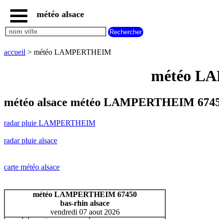
météo alsace
accueil
radar
pluie
accueil
> météo LAMPERTHEIM
LAMPERTHEIM
carte
météo LA
météo
alsace
radar
météo alsace météo LAMPERTHEIM 67450
pluie
alsace
radar pluie LAMPERTHEIM
carte
météo
radar pluie alsace
france
météo
villes
carte météo alsace
et
villages
commencant
météo LAMPERTHEIM 67450
par
bas-rhin alsace
A
B
C
D
E
F
G
vendredi 07 aout 2026