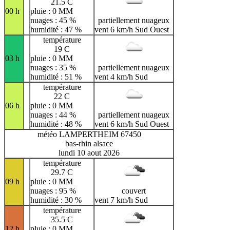
21.5 C
00 h
pluie : 0 MM
nuages : 45 %
partiellement nuageux
humidité : 47 %
vent 6 km/h Sud Ouest
température
19 C
03 h
pluie : 0 MM
nuages : 35 %
partiellement nuageux
humidité : 51 %
vent 4 km/h Sud
température
22 C
06 h
pluie : 0 MM
nuages : 44 %
partiellement nuageux
humidité : 48 %
vent 6 km/h Sud Ouest
météo LAMPERTHEIM 67450
bas-rhin alsace
lundi 10 aout 2026
température
29.7 C
09 h
pluie : 0 MM
nuages : 95 %
couvert
humidité : 30 %
vent 7 km/h Sud
température
35.5 C
12 h
pluie : 0 MM