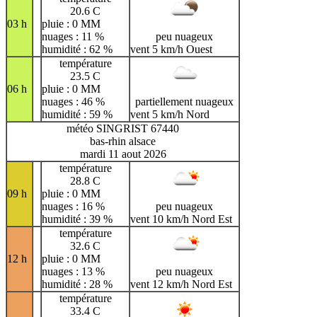
20.6 C
03 h
pluie : 0 MM
nuages : 11 %
peu nuageux
humidité : 62 %
vent 5 km/h Ouest
température
23.5 C
06 h
pluie : 0 MM
nuages : 46 %
partiellement nuageux
humidité : 59 %
vent 5 km/h Nord
météo SINGRIST 67440
bas-rhin alsace
mardi 11 aout 2026
température
28.8 C
09 h
pluie : 0 MM
nuages : 16 %
peu nuageux
humidité : 39 %
vent 10 km/h Nord Est
température
32.6 C
12 h
pluie : 0 MM
nuages : 13 %
peu nuageux
humidité : 28 %
vent 12 km/h Nord Est
température
33.4 C