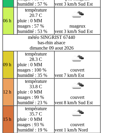
humidité : 57 %
vent 3 km/h Sud Est
température
20.7 C
06 h
pluie : 0 MM
nuages : 57 %
nuageux
humidité : 53 %
vent 3 km/h Sud Est
météo SINGRIST 67440
bas-rhin alsace
dimanche 09 aout 2026
température
28.3 C
09 h
pluie : 0 MM
nuages : 100 %
couvert
humidité : 35 %
vent 7 km/h Est
température
33.8 C
12 h
pluie : 0 MM
nuages : 99 %
couvert
humidité : 23 %
vent 8 km/h Sud Est
température
35.7 C
15 h
pluie : 0 MM
nuages : 93 %
couvert
humidité : 19 %
vent 1 km/h Nord