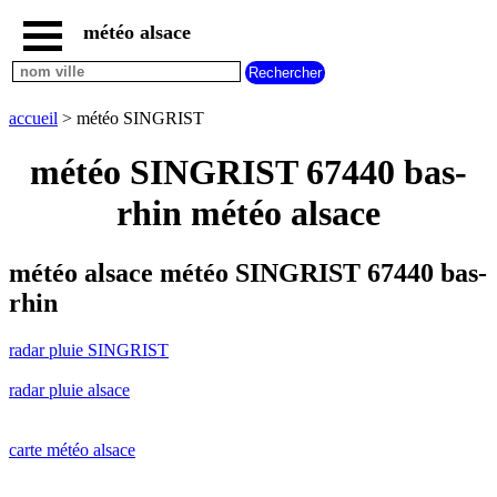
météo alsace
accueil
radar
pluie
accueil
> météo SINGRIST
SINGRIST
carte
météo SINGRIST 67440 bas-
météo
alsace
rhin météo alsace
radar
pluie
alsace
météo alsace météo SINGRIST 67440 bas-
carte
rhin
météo
france
radar pluie SINGRIST
météo
villes
radar pluie alsace
et
villages
commencant
par
carte météo alsace
A
B
C
D
E
F
G