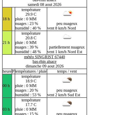
samedi 08 aout 2026
température
29.9 C
18 h
pluie : 0 MM
nuages : 23 %
peu nuageux
humidité : 40 %
vent 8 km/h Nord
température
20.8 C
21 h
pluie : 0 MM
nuages : 39 %
partiellement nuageux
humidité : 48 %
vent 1 km/h Nord Est
météo SINGRIST 67440
bas-rhin alsace
dimanche 09 aout 2026
heure
P
températures / pluie
temps / vent
température
18.9 C
00 h
pluie : 0 MM
nuages : 20 %
peu nuageux
humidité : 53 %
vent 2 km/h Sud Est
température
17.7 C
03 h
pluie : 0 MM
nuages : 15 %
peu nuageux