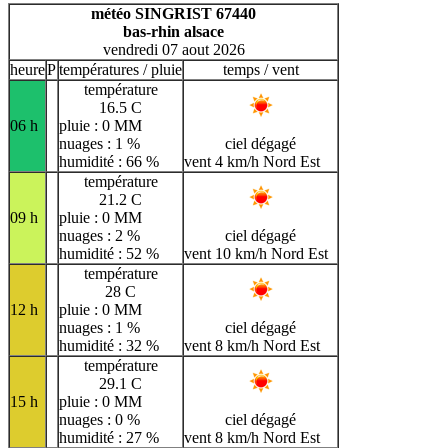
H
I
J
K
L
M
N
météo SINGRIST 67440
bas-rhin alsace
O
P
Q
R
S
T
U
vendredi 07 aout 2026
V
W
X
Y
Z
heure
P
températures / pluie
temps / vent
température
16.5 C
06 h
pluie : 0 MM
nuages : 1 %
ciel dégagé
humidité : 66 %
vent 4 km/h Nord Est
température
21.2 C
09 h
pluie : 0 MM
nuages : 2 %
ciel dégagé
humidité : 52 %
vent 10 km/h Nord Est
température
28 C
12 h
pluie : 0 MM
nuages : 1 %
ciel dégagé
humidité : 32 %
vent 8 km/h Nord Est
température
29.1 C
15 h
pluie : 0 MM
nuages : 0 %
ciel dégagé
humidité : 27 %
vent 8 km/h Nord Est