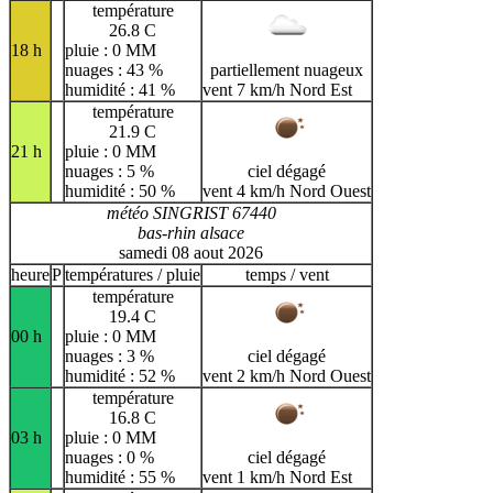
température
26.8 C
18 h
pluie : 0 MM
nuages : 43 %
partiellement nuageux
humidité : 41 %
vent 7 km/h Nord Est
température
21.9 C
21 h
pluie : 0 MM
nuages : 5 %
ciel dégagé
humidité : 50 %
vent 4 km/h Nord Ouest
météo SINGRIST 67440
bas-rhin alsace
samedi 08 aout 2026
heure
P
températures / pluie
temps / vent
température
19.4 C
00 h
pluie : 0 MM
nuages : 3 %
ciel dégagé
humidité : 52 %
vent 2 km/h Nord Ouest
température
16.8 C
03 h
pluie : 0 MM
nuages : 0 %
ciel dégagé
humidité : 55 %
vent 1 km/h Nord Est