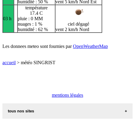
humidité : 50 %
vent 5 km/h Nord Est
température
17.4 C
03 h
pluie : 0 MM
nuages : 1 %
ciel dégagé
humidité : 62 %
vent 2 km/h Nord
Les donnees meteo sont fournies par
OpenWeatherMap
accueil
> météo SINGRIST
mentions légales
tous nos sites
commune de france