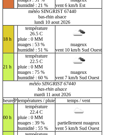
humidité : 21 %
vent 6 km/h Est
météo SINGRIST 67440
bas-rhin alsace
lundi 10 aout 2026
température
26.5 C
18 h
pluie : 0 MM
nuages : 53 %
nuageux
humidité : 51 %
vent 10 km/h Sud Ouest
température
22.5 C
21 h
pluie : 0 MM
nuages : 75 %
nuageux
humidité : 60 %
vent 7 km/h Sud Ouest
météo SINGRIST 67440
bas-rhin alsace
mardi 11 aout 2026
heure
P
températures / pluie
temps / vent
température
22.4 C
00 h
pluie : 0 MM
nuages : 39 %
partiellement nuageux
humidité : 55 %
vent 5 km/h Sud Ouest
température