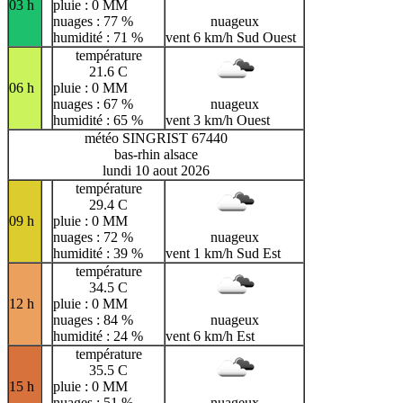
03 h
pluie : 0 MM
nuages : 77 %
nuageux
humidité : 71 %
vent 6 km/h Sud Ouest
température
21.6 C
06 h
pluie : 0 MM
nuages : 67 %
nuageux
humidité : 65 %
vent 3 km/h Ouest
météo SINGRIST 67440
bas-rhin alsace
lundi 10 aout 2026
température
29.4 C
09 h
pluie : 0 MM
nuages : 72 %
nuageux
humidité : 39 %
vent 1 km/h Sud Est
température
34.5 C
12 h
pluie : 0 MM
nuages : 84 %
nuageux
humidité : 24 %
vent 6 km/h Est
température
35.5 C
15 h
pluie : 0 MM
nuages : 51 %
nuageux