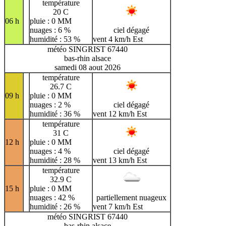
température
20 C
06 h
pluie : 0 MM
nuages : 6 %
ciel dégagé
humidité : 53 %
vent 4 km/h Est
météo SINGRIST 67440
bas-rhin alsace
samedi 08 aout 2026
température
26.7 C
09 h
pluie : 0 MM
nuages : 2 %
ciel dégagé
humidité : 36 %
vent 12 km/h Est
température
31 C
12 h
pluie : 0 MM
nuages : 4 %
ciel dégagé
humidité : 28 %
vent 13 km/h Est
température
32.9 C
15 h
pluie : 0 MM
nuages : 42 %
partiellement nuageux
humidité : 26 %
vent 7 km/h Est
météo SINGRIST 67440
bas-rhin alsace