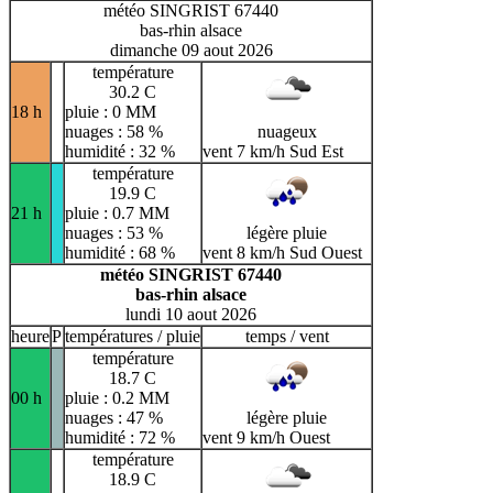
météo SINGRIST 67440
bas-rhin alsace
dimanche 09 aout 2026
température
30.2 C
18 h
pluie : 0 MM
nuages : 58 %
nuageux
humidité : 32 %
vent 7 km/h Sud Est
température
19.9 C
21 h
pluie : 0.7 MM
nuages : 53 %
légère pluie
humidité : 68 %
vent 8 km/h Sud Ouest
météo SINGRIST 67440
bas-rhin alsace
lundi 10 aout 2026
heure
P
températures / pluie
temps / vent
température
18.7 C
00 h
pluie : 0.2 MM
nuages : 47 %
légère pluie
humidité : 72 %
vent 9 km/h Ouest
température
18.9 C