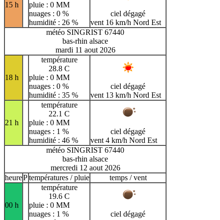
15 h
pluie : 0 MM
nuages : 0 %
ciel dégagé
humidité : 26 %
vent 16 km/h Nord Est
météo SINGRIST 67440
bas-rhin alsace
mardi 11 aout 2026
température
28.8 C
18 h
pluie : 0 MM
nuages : 0 %
ciel dégagé
humidité : 35 %
vent 13 km/h Nord Est
température
22.1 C
21 h
pluie : 0 MM
nuages : 1 %
ciel dégagé
humidité : 46 %
vent 4 km/h Nord Est
météo SINGRIST 67440
bas-rhin alsace
mercredi 12 aout 2026
heure
P
températures / pluie
temps / vent
température
19.6 C
00 h
pluie : 0 MM
nuages : 1 %
ciel dégagé