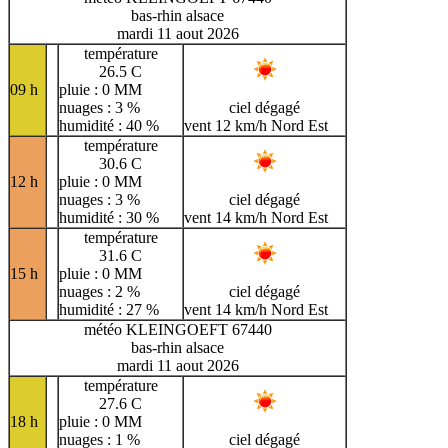
bas-rhin alsace
mardi 11 aout 2026
température
26.5 C
09 h
pluie : 0 MM
nuages : 3 %
ciel dégagé
humidité : 40 %
vent 12 km/h Nord Est
température
30.6 C
12 h
pluie : 0 MM
nuages : 3 %
ciel dégagé
humidité : 30 %
vent 14 km/h Nord Est
température
31.6 C
15 h
pluie : 0 MM
nuages : 2 %
ciel dégagé
humidité : 27 %
vent 14 km/h Nord Est
météo KLEINGOEFT 67440
bas-rhin alsace
mardi 11 aout 2026
température
27.6 C
18 h
pluie : 0 MM
nuages : 1 %
ciel dégagé