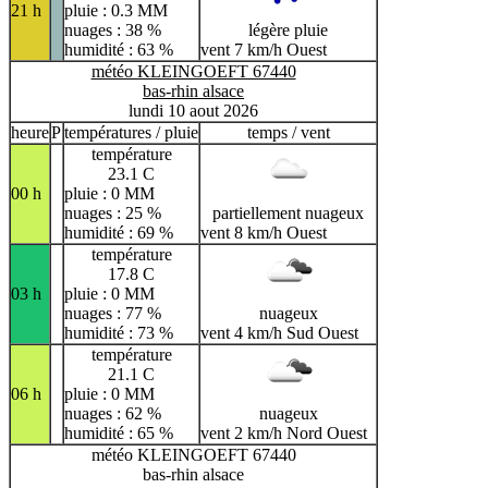
21 h
pluie : 0.3 MM
nuages : 38 %
légère pluie
humidité : 63 %
vent 7 km/h Ouest
météo KLEINGOEFT 67440
bas-rhin alsace
lundi 10 aout 2026
heure
P
températures / pluie
temps / vent
température
23.1 C
00 h
pluie : 0 MM
nuages : 25 %
partiellement nuageux
humidité : 69 %
vent 8 km/h Ouest
température
17.8 C
03 h
pluie : 0 MM
nuages : 77 %
nuageux
humidité : 73 %
vent 4 km/h Sud Ouest
température
21.1 C
06 h
pluie : 0 MM
nuages : 62 %
nuageux
humidité : 65 %
vent 2 km/h Nord Ouest
météo KLEINGOEFT 67440
bas-rhin alsace