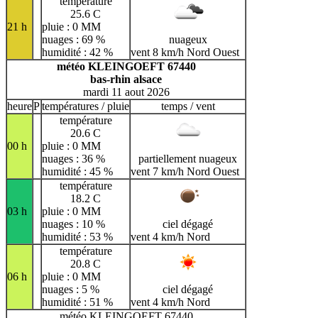
température
25.6 C
21 h
pluie : 0 MM
nuages : 69 %
nuageux
humidité : 42 %
vent 8 km/h Nord Ouest
météo KLEINGOEFT 67440
bas-rhin alsace
mardi 11 aout 2026
heure
P
températures / pluie
temps / vent
température
20.6 C
00 h
pluie : 0 MM
nuages : 36 %
partiellement nuageux
humidité : 45 %
vent 7 km/h Nord Ouest
température
18.2 C
03 h
pluie : 0 MM
nuages : 10 %
ciel dégagé
humidité : 53 %
vent 4 km/h Nord
température
20.8 C
06 h
pluie : 0 MM
nuages : 5 %
ciel dégagé
humidité : 51 %
vent 4 km/h Nord
météo KLEINGOEFT 67440