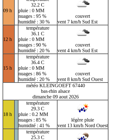
32.2 C
09 h
pluie : 0 MM
nuages : 95 %
couvert
humidité : 30 %
vent 7 km/h Sud Est
température
36.1 C
12 h
pluie : 0 MM
nuages : 90 %
couvert
humidité : 20 %
vent 4 km/h Sud Est
température
36.4 C
15 h
pluie : 0 MM
nuages : 86 %
couvert
humidité : 20 %
vent 8 km/h Sud Ouest
météo KLEINGOEFT 67440
bas-rhin alsace
dimanche 09 aout 2026
température
29.3 C
18 h
pluie : 0.2 MM
nuages : 85 %
légère pluie
humidité : 41 %
vent 13 km/h Nord Ouest
température
25.3 C