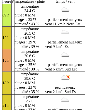
H
I
J
K
L
M
N
heure
P
températures / pluie
temps / vent
température
O
P
Q
R
S
T
U
24.4 C
09 h
pluie : 0 MM
V
W
X
Y
Z
nuages : 35 %
partiellement nuageux
humidité : 43 %
vent 11 km/h Nord Est
température
26.5 C
12 h
pluie : 0 MM
nuages : 29 %
partiellement nuageux
humidité : 39 %
vent 9 km/h Est
température
30.6 C
15 h
pluie : 0 MM
nuages : 35 %
partiellement nuageux
humidité : 30 %
vent 6 km/h Sud Est
température
29.6 C
18 h
pluie : 0 MM
nuages : 23 %
peu nuageux
humidité : 35 %
vent 2 km/h Sud Est
température
25 C
21 h
pluie : 0 MM
nuages : 37 %
partiellement nuageux