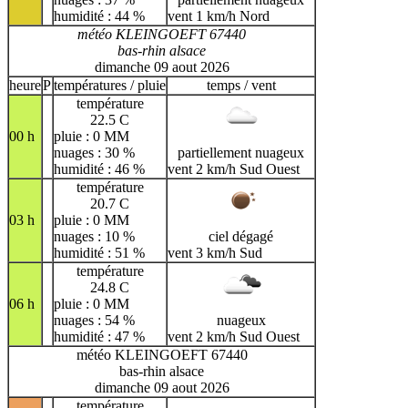
humidité : 44 %
vent 1 km/h Nord
météo KLEINGOEFT 67440
bas-rhin alsace
dimanche 09 aout 2026
heure
P
températures / pluie
temps / vent
température
22.5 C
00 h
pluie : 0 MM
nuages : 30 %
partiellement nuageux
humidité : 46 %
vent 2 km/h Sud Ouest
température
20.7 C
03 h
pluie : 0 MM
nuages : 10 %
ciel dégagé
humidité : 51 %
vent 3 km/h Sud
température
24.8 C
06 h
pluie : 0 MM
nuages : 54 %
nuageux
humidité : 47 %
vent 2 km/h Sud Ouest
météo KLEINGOEFT 67440
bas-rhin alsace
dimanche 09 aout 2026
température