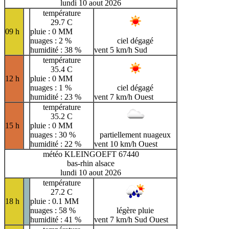
lundi 10 aout 2026
température
29.7 C
09 h
pluie : 0 MM
nuages : 2 %
ciel dégagé
humidité : 38 %
vent 5 km/h Sud
température
35.4 C
12 h
pluie : 0 MM
nuages : 1 %
ciel dégagé
humidité : 23 %
vent 7 km/h Ouest
température
35.2 C
15 h
pluie : 0 MM
nuages : 30 %
partiellement nuageux
humidité : 22 %
vent 10 km/h Ouest
météo KLEINGOEFT 67440
bas-rhin alsace
lundi 10 aout 2026
température
27.2 C
18 h
pluie : 0.1 MM
nuages : 58 %
légère pluie
humidité : 41 %
vent 7 km/h Sud Ouest