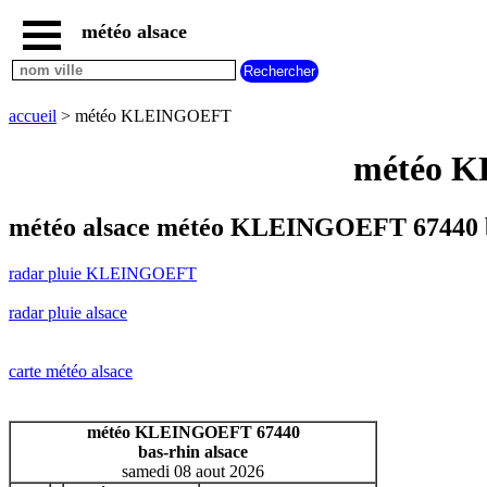
météo alsace
accueil
radar
pluie
accueil
> météo KLEINGOEFT
KLEINGOEFT
carte
météo K
météo
alsace
radar
météo alsace météo KLEINGOEFT 67440 
pluie
alsace
radar pluie KLEINGOEFT
carte
météo
radar pluie alsace
france
météo
villes
carte météo alsace
et
villages
commencant
météo KLEINGOEFT 67440
par
bas-rhin alsace
A
B
C
D
E
F
G
samedi 08 aout 2026