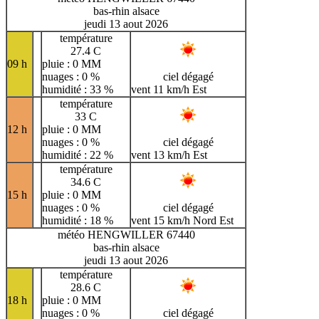
bas-rhin alsace
jeudi 13 aout 2026
température
27.4 C
09 h
pluie : 0 MM
nuages : 0 %
ciel dégagé
humidité : 33 %
vent 11 km/h Est
température
33 C
12 h
pluie : 0 MM
nuages : 0 %
ciel dégagé
humidité : 22 %
vent 13 km/h Est
température
34.6 C
15 h
pluie : 0 MM
nuages : 0 %
ciel dégagé
humidité : 18 %
vent 15 km/h Nord Est
météo HENGWILLER 67440
bas-rhin alsace
jeudi 13 aout 2026
température
28.6 C
18 h
pluie : 0 MM
nuages : 0 %
ciel dégagé