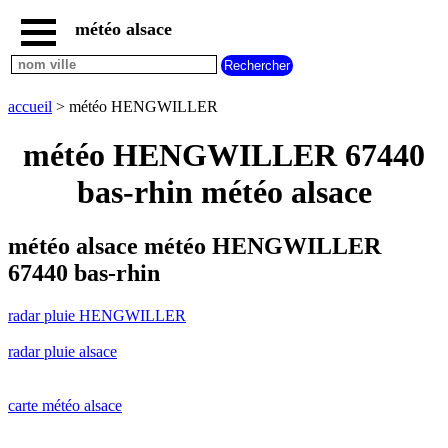
météo alsace
accueil
radar
pluie
accueil
> météo HENGWILLER
HENGWILLER
carte
météo HENGWILLER 67440
météo
alsace
bas-rhin météo alsace
radar
pluie
alsace
météo alsace météo HENGWILLER
carte
67440 bas-rhin
météo
france
radar pluie HENGWILLER
météo
villes
radar pluie alsace
et
villages
commencant
par
carte météo alsace
A
B
C
D
E
F
G