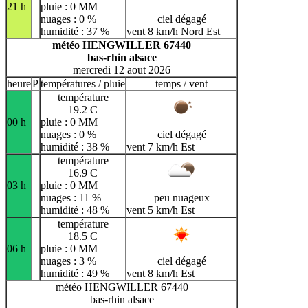
21 h
pluie : 0 MM
nuages : 0 %
ciel dégagé
humidité : 37 %
vent 8 km/h Nord Est
météo HENGWILLER 67440
bas-rhin alsace
mercredi 12 aout 2026
heure
P
températures / pluie
temps / vent
température
19.2 C
00 h
pluie : 0 MM
nuages : 0 %
ciel dégagé
humidité : 38 %
vent 7 km/h Est
température
16.9 C
03 h
pluie : 0 MM
nuages : 11 %
peu nuageux
humidité : 48 %
vent 5 km/h Est
température
18.5 C
06 h
pluie : 0 MM
nuages : 3 %
ciel dégagé
humidité : 49 %
vent 8 km/h Est
météo HENGWILLER 67440
bas-rhin alsace