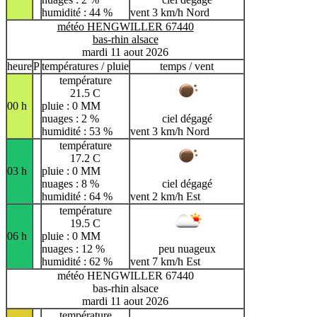
humidité : 44 %
vent 3 km/h Nord
météo HENGWILLER 67440
bas-rhin alsace
mardi 11 aout 2026
heure
P
températures / pluie
temps / vent
température
21.5 C
00 h
pluie : 0 MM
nuages : 2 %
ciel dégagé
humidité : 53 %
vent 3 km/h Nord
température
17.2 C
03 h
pluie : 0 MM
nuages : 8 %
ciel dégagé
humidité : 64 %
vent 2 km/h Est
température
19.5 C
06 h
pluie : 0 MM
nuages : 12 %
peu nuageux
humidité : 62 %
vent 7 km/h Est
météo HENGWILLER 67440
bas-rhin alsace
mardi 11 aout 2026
température