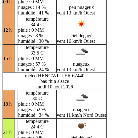
09 h
pluie : 0 MM
nuages : 14 %
peu nuageux
humidité : 41 %
vent 13 km/h Ouest
température
34.4 C
12 h
pluie : 0 MM
nuages : 8 %
ciel dégagé
humidité : 30 %
vent 16 km/h Ouest
température
33.5 C
15 h
pluie : 0 MM
nuages : 57 %
nuageux
humidité : 24 %
vent 13 km/h Ouest
météo HENGWILLER 67440
bas-rhin alsace
lundi 10 aout 2026
température
30 C
18 h
pluie : 0 MM
nuages : 52 %
nuageux
humidité : 34 %
vent 11 km/h Nord Ouest
température
24.4 C
21 h
pluie : 0 MM
nuages : 2 %
ciel dégagé