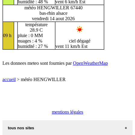
humidité : 48 %
vent 6 km/h Est
météo HENGWILLER 67440
bas-rhin alsace
vendredi 14 aout 2026
température
28.9 C
09 h
pluie : 0 MM
nuages : 4 %
ciel dégagé
humidité : 27 %
vent 11 km/h Est
Les donnees meteo sont fournies par
OpenWeatherMap
accueil
> météo HENGWILLER
mentions légales
tous nos sites