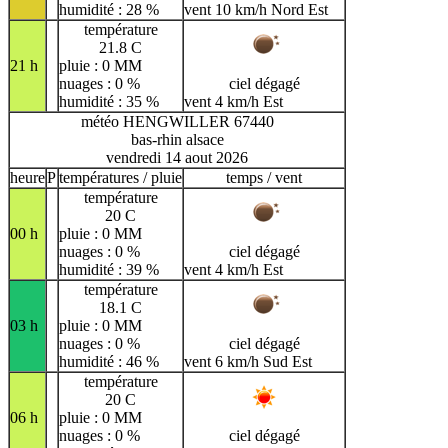
humidité : 28 %
vent 10 km/h Nord Est
température
21.8 C
21 h
pluie : 0 MM
nuages : 0 %
ciel dégagé
humidité : 35 %
vent 4 km/h Est
météo HENGWILLER 67440
bas-rhin alsace
vendredi 14 aout 2026
heure
P
températures / pluie
temps / vent
température
20 C
00 h
pluie : 0 MM
nuages : 0 %
ciel dégagé
humidité : 39 %
vent 4 km/h Est
température
18.1 C
03 h
pluie : 0 MM
nuages : 0 %
ciel dégagé
humidité : 46 %
vent 6 km/h Sud Est
température
20 C
06 h
pluie : 0 MM
nuages : 0 %
ciel dégagé