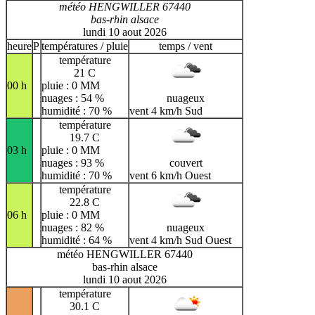
météo HENGWILLER 67440
bas-rhin alsace
lundi 10 aout 2026
heure
P
températures / pluie
temps / vent
température
21 C
00 h
pluie : 0 MM
nuages : 54 %
nuageux
humidité : 70 %
vent 4 km/h Sud
température
19.7 C
03 h
pluie : 0 MM
nuages : 93 %
couvert
humidité : 70 %
vent 6 km/h Ouest
température
22.8 C
06 h
pluie : 0 MM
nuages : 82 %
nuageux
humidité : 64 %
vent 4 km/h Sud Ouest
météo HENGWILLER 67440
bas-rhin alsace
lundi 10 aout 2026
température
30.1 C