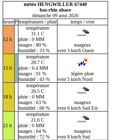
H
I
J
K
L
M
N
météo HENGWILLER 67440
bas-rhin alsace
O
P
Q
R
S
T
U
dimanche 09 aout 2026
V
W
X
Y
Z
heure
P
températures / pluie
temps / vent
température
31.1 C
12 h
pluie : 0 MM
nuages : 80 %
nuageux
humidité : 33 %
vent 3 km/h Ouest
température
28.7 C
15 h
pluie : 0.4 MM
nuages : 91 %
légère pluie
humidité : 43 %
vent 5 km/h Nord
température
26.5 C
18 h
pluie : 0 MM
nuages : 63 %
nuageux
humidité : 66 %
vent 6 km/h Sud Est
température
21.6 C
21 h
pluie : 0 MM
nuages : 64 %
nuageux
humidité : 72 %
vent 8 km/h Sud