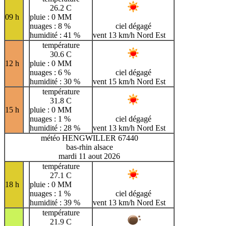
26.2 C
09 h
pluie : 0 MM
nuages : 8 %
ciel dégagé
humidité : 41 %
vent 13 km/h Nord Est
température
30.6 C
12 h
pluie : 0 MM
nuages : 6 %
ciel dégagé
humidité : 30 %
vent 15 km/h Nord Est
température
31.8 C
15 h
pluie : 0 MM
nuages : 1 %
ciel dégagé
humidité : 28 %
vent 13 km/h Nord Est
météo HENGWILLER 67440
bas-rhin alsace
mardi 11 aout 2026
température
27.1 C
18 h
pluie : 0 MM
nuages : 1 %
ciel dégagé
humidité : 39 %
vent 13 km/h Nord Est
température
21.9 C