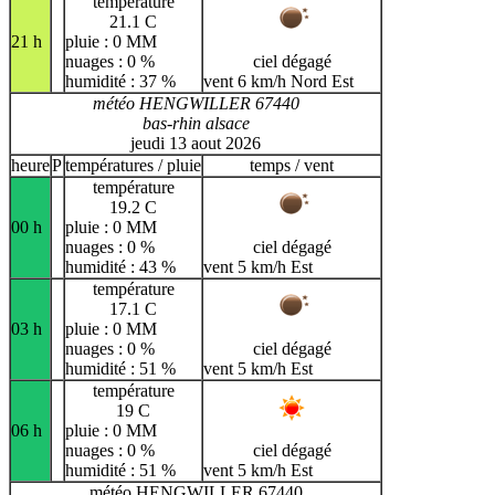
température
21.1 C
21 h
pluie : 0 MM
nuages : 0 %
ciel dégagé
humidité : 37 %
vent 6 km/h Nord Est
météo HENGWILLER 67440
bas-rhin alsace
jeudi 13 aout 2026
heure
P
températures / pluie
temps / vent
température
19.2 C
00 h
pluie : 0 MM
nuages : 0 %
ciel dégagé
humidité : 43 %
vent 5 km/h Est
température
17.1 C
03 h
pluie : 0 MM
nuages : 0 %
ciel dégagé
humidité : 51 %
vent 5 km/h Est
température
19 C
06 h
pluie : 0 MM
nuages : 0 %
ciel dégagé
humidité : 51 %
vent 5 km/h Est
météo HENGWILLER 67440