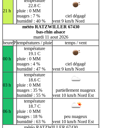
température
22.8 C
21 h
pluie : 0 MM
nuages : 7 %
ciel dégagé
humidité : 40 %
vent 9 km/h Nord
météo RATZWILLER 67430
bas-rhin alsace
mardi 11 aout 2026
heure
P
températures / pluie
temps / vent
température
19.1 C
00 h
pluie : 0 MM
nuages : 4 %
ciel dégagé
humidité : 47 %
vent 9 km/h Nord
température
18.6 C
03 h
pluie : 0 MM
nuages : 35 %
partiellement nuageux
humidité : 55 %
vent 10 km/h Nord Est
température
18.7 C
06 h
pluie : 0 MM
nuages : 18 %
peu nuageux
humidité : 63 %
vent 10 km/h Nord Est
météo RATZWILLER 67430