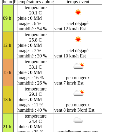
H
I
J
K
L
M
N
heure
P
températures / pluie
temps / vent
température
O
P
Q
R
S
T
U
20.1 C
09 h
pluie : 0 MM
V
W
X
Y
Z
nuages : 6 %
ciel dégagé
humidité : 54 %
vent 12 km/h Est
température
25.8 C
12 h
pluie : 0 MM
nuages : 7 %
ciel dégagé
humidité : 39 %
vent 10 km/h Est
température
33.1 C
15 h
pluie : 0 MM
nuages : 16 %
peu nuageux
humidité : 26 %
vent 7 km/h Est
température
29.1 C
18 h
pluie : 0 MM
nuages : 11 %
peu nuageux
humidité : 40 %
vent 8 km/h Nord Est
température
24.4 C
21 h
pluie : 0 MM
nuages : 38 %
partiellement nuageux