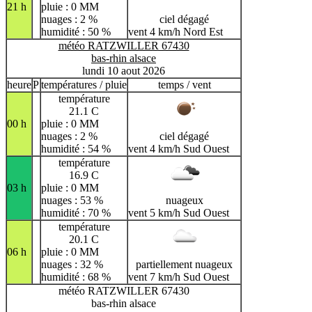
21 h
pluie : 0 MM
nuages : 2 %
ciel dégagé
humidité : 50 %
vent 4 km/h Nord Est
météo RATZWILLER 67430
bas-rhin alsace
lundi 10 aout 2026
heure
P
températures / pluie
temps / vent
température
21.1 C
00 h
pluie : 0 MM
nuages : 2 %
ciel dégagé
humidité : 54 %
vent 4 km/h Sud Ouest
température
16.9 C
03 h
pluie : 0 MM
nuages : 53 %
nuageux
humidité : 70 %
vent 5 km/h Sud Ouest
température
20.1 C
06 h
pluie : 0 MM
nuages : 32 %
partiellement nuageux
humidité : 68 %
vent 7 km/h Sud Ouest
météo RATZWILLER 67430
bas-rhin alsace