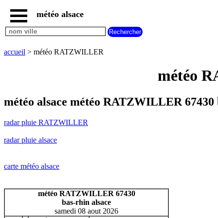
météo alsace
accueil
radar
pluie
accueil
> météo RATZWILLER
RATZWILLER
carte
météo R
météo
alsace
radar
météo alsace météo RATZWILLER 67430 
pluie
alsace
radar pluie RATZWILLER
carte
météo
radar pluie alsace
france
météo
villes
carte météo alsace
et
villages
commencant
météo RATZWILLER 67430
par
bas-rhin alsace
A
B
C
D
E
F
G
samedi 08 aout 2026