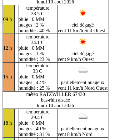
lundi 10 aout 2026
température
28.5 C
09 h
pluie : 0 MM
nuages : 2 %
ciel dégagé
humidité : 40 %
vent 11 km/h Sud Ouest
température
34.1 C
12 h
pluie : 0 MM
nuages : 1 %
ciel dégagé
humidité : 23 %
vent 9 km/h Ouest
température
33 C
15 h
pluie : 0 MM
nuages : 42 %
partiellement nuageux
humidité : 25 %
vent 11 km/h Nord Ouest
météo RATZWILLER 67430
bas-rhin alsace
lundi 10 aout 2026
température
29.4 C
18 h
pluie : 0 MM
nuages : 49 %
partiellement nuageux
humidité : 31 %
vent 8 km/h Nord