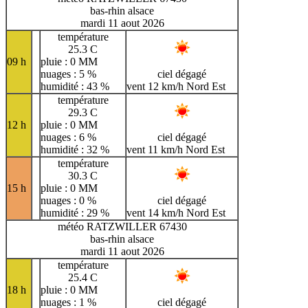
bas-rhin alsace
mardi 11 aout 2026
température
25.3 C
09 h
pluie : 0 MM
nuages : 5 %
ciel dégagé
humidité : 43 %
vent 12 km/h Nord Est
température
29.3 C
12 h
pluie : 0 MM
nuages : 6 %
ciel dégagé
humidité : 32 %
vent 11 km/h Nord Est
température
30.3 C
15 h
pluie : 0 MM
nuages : 0 %
ciel dégagé
humidité : 29 %
vent 14 km/h Nord Est
météo RATZWILLER 67430
bas-rhin alsace
mardi 11 aout 2026
température
25.4 C
18 h
pluie : 0 MM
nuages : 1 %
ciel dégagé