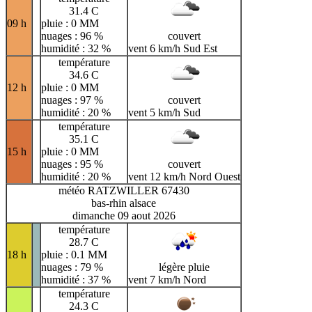
31.4 C
09 h
pluie : 0 MM
nuages : 96 %
couvert
humidité : 32 %
vent 6 km/h Sud Est
température
34.6 C
12 h
pluie : 0 MM
nuages : 97 %
couvert
humidité : 20 %
vent 5 km/h Sud
température
35.1 C
15 h
pluie : 0 MM
nuages : 95 %
couvert
humidité : 20 %
vent 12 km/h Nord Ouest
météo RATZWILLER 67430
bas-rhin alsace
dimanche 09 aout 2026
température
28.7 C
18 h
pluie : 0.1 MM
nuages : 79 %
légère pluie
humidité : 37 %
vent 7 km/h Nord
température
24.3 C