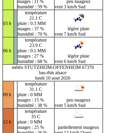
nuages : 11 %
peu nuageux
humidité : 59 %
vent 3 km/h Sud
température
21.1 C
03 h
pluie : 0.3 MM
nuages : 37 %
légère pluie
humidité : 70 %
vent 7 km/h Sud
température
23.9 C
06 h
pluie : 0.1 MM
nuages : 27 %
légère pluie
humidité : 68 %
vent 6 km/h Sud
météo STUTZHEIM-OFFENHEIM 67370
bas-rhin alsace
lundi 10 aout 2026
température
31.1 C
09 h
pluie : 0 MM
nuages : 15 %
peu nuageux
humidité : 38 %
vent 5 km/h Sud
température
35 C
12 h
pluie : 0 MM
nuages : 25 %
partiellement nuageux
humidité : 26 %
vent 12 km/h Ouest