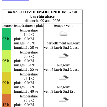
H
I
J
K
L
M
N
O
P
Q
R
S
T
U
météo STUTZHEIM-OFFENHEIM 67370
bas-rhin alsace
V
W
X
Y
Z
dimanche 09 aout 2026
heure
P
températures / pluie
temps / vent
température
19.9 C
03 h
pluie : 0 MM
nuages : 45 %
partiellement nuageux
humidité : 58 %
vent 3 km/h Sud Ouest
température
20.8 C
06 h
pluie : 0 MM
nuages : 54 %
nuageux
humidité : 55 %
vent 4 km/h Sud Ouest
température
27.1 C
09 h
pluie : 0 MM
nuages : 62 %
nuageux
humidité : 40 %
vent 9 km/h Sud Est
température
35.9 C
12 h
pluie : 0 MM