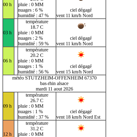
00 h
pluie : 0 MM
nuages : 6 %
ciel dégagé
humidité : 47 %
vent 11 km/h Nord
température
18.7 C
03 h
pluie : 0 MM
nuages : 2 %
ciel dégagé
humidité : 59 %
vent 11 km/h Nord
température
20.2 C
06 h
pluie : 0 MM
nuages : 1 %
ciel dégagé
humidité : 56 %
vent 15 km/h Nord
météo STUTZHEIM-OFFENHEIM 67370
bas-rhin alsace
mardi 11 aout 2026
température
26.7 C
09 h
pluie : 0 MM
nuages : 1 %
ciel dégagé
humidité : 37 %
vent 18 km/h Nord Est
température
31.2 C
12 h
pluie : 0 MM