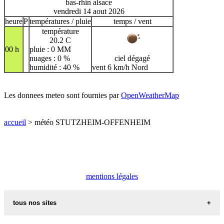
bas-rhin alsace
vendredi 14 aout 2026
heure
P
températures / pluie
temps / vent
température
20.2 C
00 h
pluie : 0 MM
nuages : 0 %
ciel dégagé
humidité : 40 %
vent 6 km/h Nord
Les donnees meteo sont fournies par
OpenWeatherMap
accueil
> météo STUTZHEIM-OFFENHEIM
mentions légales
tous nos sites