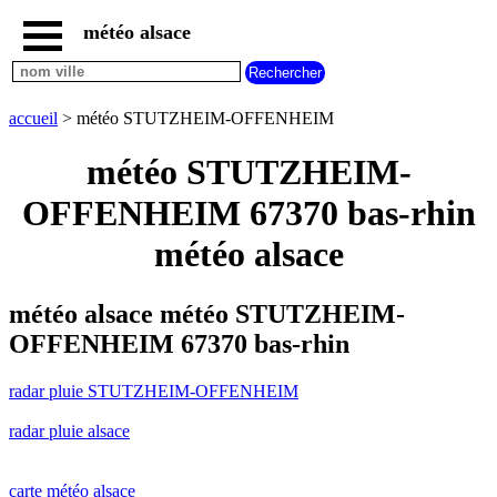
météo alsace
accueil
radar
pluie
accueil
> météo STUTZHEIM-OFFENHEIM
STUTZHEIM-
OFFENHEIM
météo STUTZHEIM-
carte
météo
OFFENHEIM 67370 bas-rhin
alsace
météo alsace
radar
pluie
alsace
météo alsace météo STUTZHEIM-
carte
météo
OFFENHEIM 67370 bas-rhin
france
météo
radar pluie STUTZHEIM-OFFENHEIM
villes
et
villages
radar pluie alsace
commencant
par
A
B
C
D
E
F
G
carte météo alsace