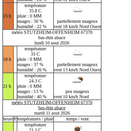
température
35.8 C
15 h
pluie : 0 MM
nuages : 50 %
partiellement nuageux
humidité : 22 %
vent 18 km/h Nord Ouest
météo STUTZHEIM-OFFENHEIM 67370
bas-rhin alsace
lundi 10 aout 2026
température
31 C
18 h
pluie : 0 MM
nuages : 37 %
partiellement nuageux
humidité : 26 %
vent 13 km/h Nord Ouest
température
24.3 C
21 h
pluie : 0 MM
nuages : 13 %
peu nuageux
humidité : 40 %
vent 10 km/h Nord
météo STUTZHEIM-OFFENHEIM 67370
bas-rhin alsace
mardi 11 aout 2026
heure
P
températures / pluie
temps / vent
température
21.1 C