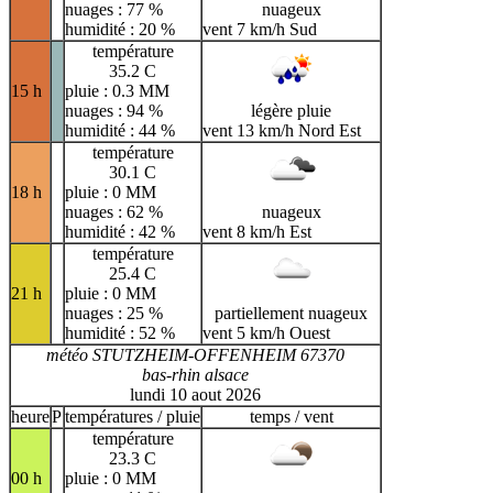
nuages : 77 %
nuageux
humidité : 20 %
vent 7 km/h Sud
température
35.2 C
15 h
pluie : 0.3 MM
nuages : 94 %
légère pluie
humidité : 44 %
vent 13 km/h Nord Est
température
30.1 C
18 h
pluie : 0 MM
nuages : 62 %
nuageux
humidité : 42 %
vent 8 km/h Est
température
25.4 C
21 h
pluie : 0 MM
nuages : 25 %
partiellement nuageux
humidité : 52 %
vent 5 km/h Ouest
météo STUTZHEIM-OFFENHEIM 67370
bas-rhin alsace
lundi 10 aout 2026
heure
P
températures / pluie
temps / vent
température
23.3 C
00 h
pluie : 0 MM