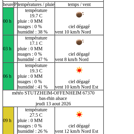
heure
P
températures / pluie
temps / vent
température
19.7 C
00 h
pluie : 0 MM
nuages : 0 %
ciel dégagé
humidité : 38 %
vent 10 km/h Nord
température
17.1 C
03 h
pluie : 0 MM
nuages : 0 %
ciel dégagé
humidité : 47 %
vent 8 km/h Nord
température
19.3 C
06 h
pluie : 0 MM
nuages : 0 %
ciel dégagé
humidité : 41 %
vent 10 km/h Nord Est
météo STUTZHEIM-OFFENHEIM 67370
bas-rhin alsace
jeudi 13 aout 2026
température
27.5 C
09 h
pluie : 0 MM
nuages : 0 %
ciel dégagé
humidité : 26 %
vent 12 km/h Nord Est