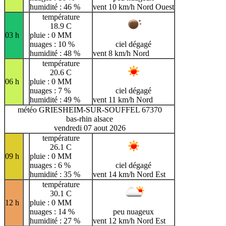
humidité : 46 %
vent 10 km/h Nord Ouest
température
18.9 C
03 h
pluie : 0 MM
nuages : 10 %
ciel dégagé
humidité : 48 %
vent 8 km/h Nord
température
20.6 C
06 h
pluie : 0 MM
nuages : 7 %
ciel dégagé
humidité : 49 %
vent 11 km/h Nord
météo GRIESHEIM-SUR-SOUFFEL 67370
bas-rhin alsace
vendredi 07 aout 2026
température
26.1 C
09 h
pluie : 0 MM
nuages : 6 %
ciel dégagé
humidité : 35 %
vent 14 km/h Nord Est
température
30.1 C
12 h
pluie : 0 MM
nuages : 14 %
peu nuageux
humidité : 27 %
vent 12 km/h Nord Est