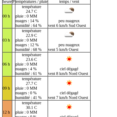
heure
P
températures / pluie
temps / vent
A
B
C
D
E
F
G
température
H
I
J
K
L
M
N
24.7 C
00 h
pluie : 0 MM
O
P
Q
R
S
T
U
nuages : 14 %
peu nuageux
humidité : 64 %
vent 6 km/h Sud Ouest
V
W
X
Y
Z
température
22.9 C
03 h
pluie : 0 MM
nuages : 12 %
peu nuageux
humidité : 68 %
vent 5 km/h Ouest
température
23.6 C
06 h
pluie : 0 MM
nuages : 4 %
ciel dégagé
humidité : 61 %
vent 8 km/h Nord Ouest
température
27.7 C
09 h
pluie : 0 MM
nuages : 0 %
ciel dégagé
humidité : 41 %
vent 7 km/h Nord Ouest
température
30.1 C
12 h
pluie : 0 MM
nuages : 0 %
ciel dégagé