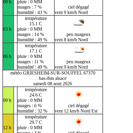
00 h
pluie : 0 MM
nuages : 7 %
ciel dégagé
humidité : 43 %
vent 9 km/h Nord
température
15.1 C
03 h
pluie : 0 MM
nuages : 14 %
peu nuageux
humidité : 49 %
vent 8 km/h Nord
température
17.1 C
06 h
pluie : 0 MM
nuages : 11 %
peu nuageux
humidité : 49 %
vent 9 km/h Nord
météo GRIESHEIM-SUR-SOUFFEL 67370
bas-rhin alsace
samedi 08 aout 2026
température
24.6 C
09 h
pluie : 0 MM
nuages : 6 %
ciel dégagé
humidité : 32 %
vent 12 km/h Nord Est
température
29.7 C
12 h
pluie : 0 MM
nuages : 3 %
ciel dégagé