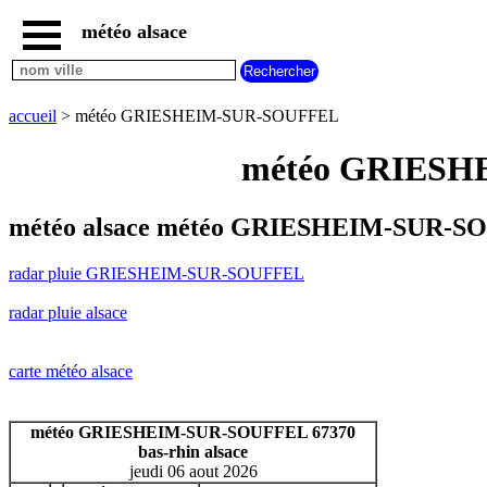
météo alsace
accueil
radar
pluie
accueil
> météo GRIESHEIM-SUR-SOUFFEL
GRIESHEIM-
SUR-
météo GRIESHE
SOUFFEL
carte
météo
météo alsace météo GRIESHEIM-SUR-SO
alsace
radar
radar pluie GRIESHEIM-SUR-SOUFFEL
pluie
alsace
radar pluie alsace
carte
météo
france
carte météo alsace
météo
villes
et
météo GRIESHEIM-SUR-SOUFFEL 67370
villages
bas-rhin alsace
commencant
jeudi 06 aout 2026
par