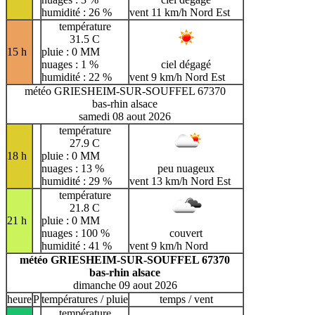
humidité : 26 %
vent 11 km/h Nord Est
température
31.5 C
15 h
pluie : 0 MM
nuages : 1 %
ciel dégagé
humidité : 22 %
vent 9 km/h Nord Est
météo GRIESHEIM-SUR-SOUFFEL 67370
bas-rhin alsace
samedi 08 aout 2026
température
27.9 C
18 h
pluie : 0 MM
nuages : 13 %
peu nuageux
humidité : 29 %
vent 13 km/h Nord Est
température
21.8 C
21 h
pluie : 0 MM
nuages : 100 %
couvert
humidité : 41 %
vent 9 km/h Nord
météo GRIESHEIM-SUR-SOUFFEL 67370
bas-rhin alsace
dimanche 09 aout 2026
heure
P
températures / pluie
temps / vent
température