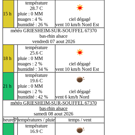
température
28.7 C
15 h
pluie : 0 MM
nuages : 4 %
ciel dégagé
humidité : 26 %
vent 10 km/h Nord Est
météo GRIESHEIM-SUR-SOUFFEL 67370
bas-rhin alsace
vendredi 07 aout 2026
température
25.6 C
18 h
pluie : 0 MM
nuages : 2 %
ciel dégagé
humidité : 34 %
vent 10 km/h Nord Est
température
19.6 C
21 h
pluie : 0 MM
nuages : 2 %
ciel dégagé
humidité : 42 %
vent 6 km/h Nord
météo GRIESHEIM-SUR-SOUFFEL 67370
bas-rhin alsace
samedi 08 aout 2026
heure
P
températures / pluie
temps / vent
température
16.9 C