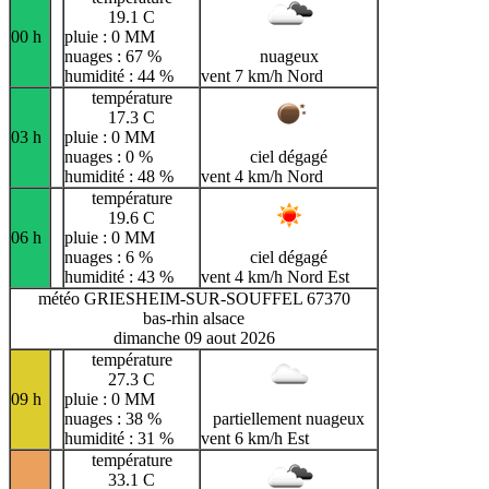
19.1 C
00 h
pluie : 0 MM
nuages : 67 %
nuageux
humidité : 44 %
vent 7 km/h Nord
température
17.3 C
03 h
pluie : 0 MM
nuages : 0 %
ciel dégagé
humidité : 48 %
vent 4 km/h Nord
température
19.6 C
06 h
pluie : 0 MM
nuages : 6 %
ciel dégagé
humidité : 43 %
vent 4 km/h Nord Est
météo GRIESHEIM-SUR-SOUFFEL 67370
bas-rhin alsace
dimanche 09 aout 2026
température
27.3 C
09 h
pluie : 0 MM
nuages : 38 %
partiellement nuageux
humidité : 31 %
vent 6 km/h Est
température
33.1 C