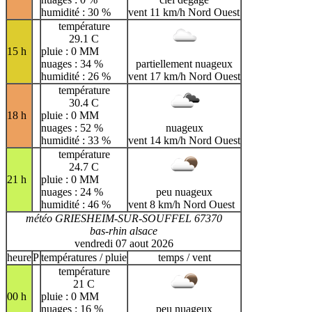
humidité : 30 %
vent 11 km/h Nord Ouest
température
29.1 C
15 h
pluie : 0 MM
nuages : 34 %
partiellement nuageux
humidité : 26 %
vent 17 km/h Nord Ouest
température
30.4 C
18 h
pluie : 0 MM
nuages : 52 %
nuageux
humidité : 33 %
vent 14 km/h Nord Ouest
température
24.7 C
21 h
pluie : 0 MM
nuages : 24 %
peu nuageux
humidité : 46 %
vent 8 km/h Nord Ouest
météo GRIESHEIM-SUR-SOUFFEL 67370
bas-rhin alsace
vendredi 07 aout 2026
heure
P
températures / pluie
temps / vent
température
21 C
00 h
pluie : 0 MM
nuages : 16 %
peu nuageux