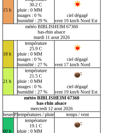
30.2 C
15 h
pluie : 0 MM
nuages : 0 %
ciel dégagé
humidité : 29 %
vent 19 km/h Nord Est
météo BIBLISHEIM 67360
bas-rhin alsace
mardi 11 aout 2026
température
25.9 C
18 h
pluie : 0 MM
nuages : 0 %
ciel dégagé
humidité : 27 %
vent 17 km/h Nord
température
21.5 C
21 h
pluie : 0 MM
nuages : 0 %
ciel dégagé
humidité : 27 %
vent 19 km/h Nord Est
météo BIBLISHEIM 67360
bas-rhin alsace
mercredi 12 aout 2026
heure
P
températures / pluie
temps / vent
température
19.1 C
00 h
pluie : 0 MM