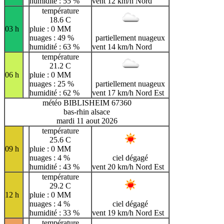
humidité : 55 %
vent 12 km/h Nord
température
18.6 C
03 h
pluie : 0 MM
nuages : 49 %
partiellement nuageux
humidité : 63 %
vent 14 km/h Nord
température
21.2 C
06 h
pluie : 0 MM
nuages : 25 %
partiellement nuageux
humidité : 62 %
vent 17 km/h Nord Est
météo BIBLISHEIM 67360
bas-rhin alsace
mardi 11 aout 2026
température
25.6 C
09 h
pluie : 0 MM
nuages : 4 %
ciel dégagé
humidité : 43 %
vent 20 km/h Nord Est
température
29.2 C
12 h
pluie : 0 MM
nuages : 4 %
ciel dégagé
humidité : 33 %
vent 19 km/h Nord Est
température