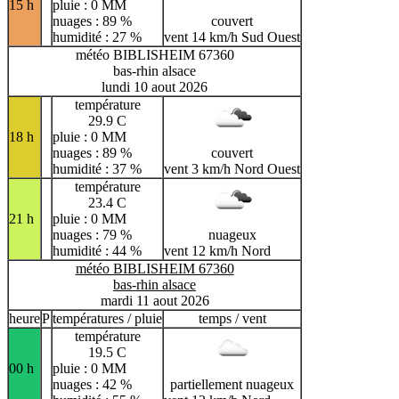
15 h
pluie : 0 MM
nuages : 89 %
couvert
humidité : 27 %
vent 14 km/h Sud Ouest
météo BIBLISHEIM 67360
bas-rhin alsace
lundi 10 aout 2026
température
29.9 C
18 h
pluie : 0 MM
nuages : 89 %
couvert
humidité : 37 %
vent 3 km/h Nord Ouest
température
23.4 C
21 h
pluie : 0 MM
nuages : 79 %
nuageux
humidité : 44 %
vent 12 km/h Nord
météo BIBLISHEIM 67360
bas-rhin alsace
mardi 11 aout 2026
heure
P
températures / pluie
temps / vent
température
19.5 C
00 h
pluie : 0 MM
nuages : 42 %
partiellement nuageux