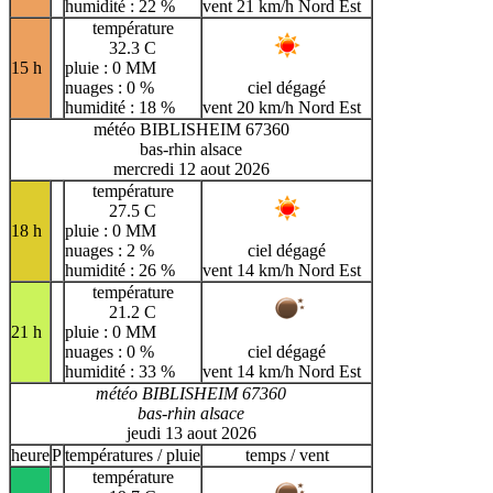
humidité : 22 %
vent 21 km/h Nord Est
température
32.3 C
15 h
pluie : 0 MM
nuages : 0 %
ciel dégagé
humidité : 18 %
vent 20 km/h Nord Est
météo BIBLISHEIM 67360
bas-rhin alsace
mercredi 12 aout 2026
température
27.5 C
18 h
pluie : 0 MM
nuages : 2 %
ciel dégagé
humidité : 26 %
vent 14 km/h Nord Est
température
21.2 C
21 h
pluie : 0 MM
nuages : 0 %
ciel dégagé
humidité : 33 %
vent 14 km/h Nord Est
météo BIBLISHEIM 67360
bas-rhin alsace
jeudi 13 aout 2026
heure
P
températures / pluie
temps / vent
température