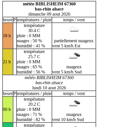
H
I
J
K
L
M
N
météo BIBLISHEIM 67360
bas-rhin alsace
O
P
Q
R
S
T
U
dimanche 09 aout 2026
V
W
X
Y
Z
heure
P
températures / pluie
temps / vent
température
30.4 C
18 h
pluie : 0 MM
nuages : 50 %
partiellement nuageux
humidité : 41 %
vent 5 km/h Est
température
25.7 C
21 h
pluie : 0 MM
nuages : 65 %
nuageux
humidité : 56 %
vent 5 km/h Sud
météo BIBLISHEIM 67360
bas-rhin alsace
lundi 10 aout 2026
heure
P
températures / pluie
temps / vent
température
20.2 C
00 h
pluie : 0 MM
nuages : 71 %
nuageux
humidité : 82 %
vent 10 km/h Sud
température