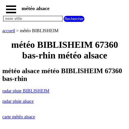
météo alsace
accueil
radar
pluie
accueil
> météo BIBLISHEIM
BIBLISHEIM
carte
météo BIBLISHEIM 67360
météo
alsace
bas-rhin météo alsace
radar
pluie
alsace
météo alsace météo BIBLISHEIM 67360
carte
bas-rhin
météo
france
radar pluie BIBLISHEIM
météo
villes
radar pluie alsace
et
villages
commencant
par
carte météo alsace
A
B
C
D
E
F
G