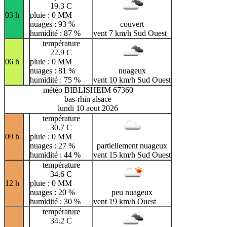
19.3 C
03 h
pluie : 0 MM
nuages : 93 %
couvert
humidité : 87 %
vent 7 km/h Sud Ouest
température
22.9 C
06 h
pluie : 0 MM
nuages : 81 %
nuageux
humidité : 75 %
vent 10 km/h Sud Ouest
météo BIBLISHEIM 67360
bas-rhin alsace
lundi 10 aout 2026
température
30.7 C
09 h
pluie : 0 MM
nuages : 27 %
partiellement nuageux
humidité : 44 %
vent 15 km/h Sud Ouest
température
34.6 C
12 h
pluie : 0 MM
nuages : 20 %
peu nuageux
humidité : 30 %
vent 19 km/h Ouest
température
34.2 C