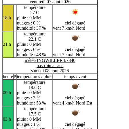
vendredi 07 aout 2026
température
27 C
18 h
pluie : 0 MM
nuages : 0 %
ciel dégagé
humidité : 37 %
vent 7 km/h Nord
température
22.1 C
21 h
pluie : 0 MM
nuages : 6 %
ciel dégagé
humidité : 48 %
vent 7 km/h Nord
météo INGWILLER 67340
bas-rhin alsace
samedi 08 aout 2026
heure
P
températures / pluie
temps / vent
température
19.6 C
00 h
pluie : 0 MM
nuages : 3 %
ciel dégagé
humidité : 53 %
vent 4 km/h Nord Est
température
17.5 C
03 h
pluie : 0 MM
nuages : 1 %
ciel dégagé