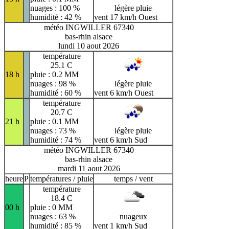
nuages : 100 %
légère pluie
humidité : 42 %
vent 17 km/h Ouest
météo INGWILLER 67340
bas-rhin alsace
lundi 10 aout 2026
température
25.1 C
18 h
pluie : 0.2 MM
nuages : 98 %
légère pluie
humidité : 60 %
vent 6 km/h Ouest
température
20.7 C
21 h
pluie : 0.1 MM
nuages : 73 %
légère pluie
humidité : 74 %
vent 6 km/h Sud
météo INGWILLER 67340
bas-rhin alsace
mardi 11 aout 2026
heure
P
températures / pluie
temps / vent
température
18.4 C
00 h
pluie : 0 MM
nuages : 63 %
nuageux
humidité : 85 %
vent 1 km/h Sud