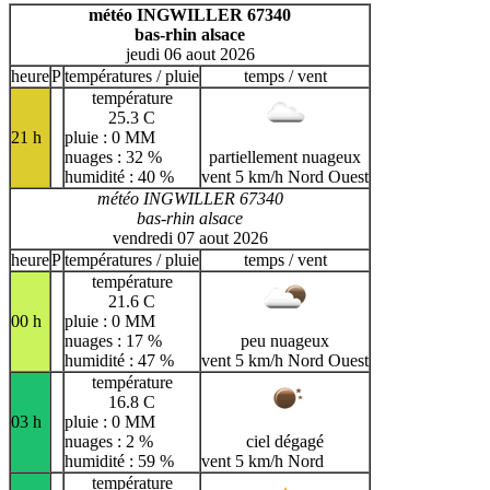
H
I
J
K
L
M
N
météo INGWILLER 67340
bas-rhin alsace
O
P
Q
R
S
T
U
jeudi 06 aout 2026
V
W
X
Y
Z
heure
P
températures / pluie
temps / vent
température
25.3 C
21 h
pluie : 0 MM
nuages : 32 %
partiellement nuageux
humidité : 40 %
vent 5 km/h Nord Ouest
météo INGWILLER 67340
bas-rhin alsace
vendredi 07 aout 2026
heure
P
températures / pluie
temps / vent
température
21.6 C
00 h
pluie : 0 MM
nuages : 17 %
peu nuageux
humidité : 47 %
vent 5 km/h Nord Ouest
température
16.8 C
03 h
pluie : 0 MM
nuages : 2 %
ciel dégagé
humidité : 59 %
vent 5 km/h Nord
température