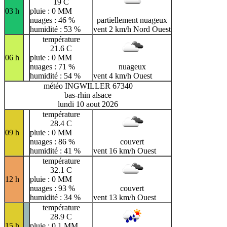
19 C
03 h
pluie : 0 MM
nuages : 46 %
partiellement nuageux
humidité : 53 %
vent 2 km/h Nord Ouest
température
21.6 C
06 h
pluie : 0 MM
nuages : 71 %
nuageux
humidité : 54 %
vent 4 km/h Ouest
météo INGWILLER 67340
bas-rhin alsace
lundi 10 aout 2026
température
28.4 C
09 h
pluie : 0 MM
nuages : 86 %
couvert
humidité : 41 %
vent 16 km/h Ouest
température
32.1 C
12 h
pluie : 0 MM
nuages : 93 %
couvert
humidité : 34 %
vent 13 km/h Ouest
température
28.9 C
15 h
pluie : 0.1 MM