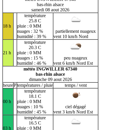
bas-rhin alsace
samedi 08 aout 2026
température
25.8 C
18 h
pluie : 0 MM
nuages : 32 %
partiellement nuageux
humidité : 39 %
vent 10 km/h Nord
température
20.3 C
21 h
pluie : 0 MM
nuages : 15 %
peu nuageux
humidité : 46 %
vent 6 km/h Nord Est
météo INGWILLER 67340
bas-rhin alsace
dimanche 09 aout 2026
heure
P
températures / pluie
temps / vent
température
18.1 C
00 h
pluie : 0 MM
nuages : 10 %
ciel dégagé
humidité : 45 %
vent 3 km/h Nord Est
température
16.5 C
03 h
pluie : 0 MM