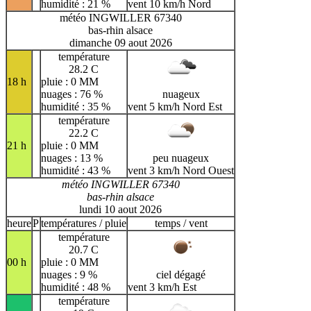
humidité : 21 %
vent 10 km/h Nord
météo INGWILLER 67340
bas-rhin alsace
dimanche 09 aout 2026
température
28.2 C
18 h
pluie : 0 MM
nuages : 76 %
nuageux
humidité : 35 %
vent 5 km/h Nord Est
température
22.2 C
21 h
pluie : 0 MM
nuages : 13 %
peu nuageux
humidité : 43 %
vent 3 km/h Nord Ouest
météo INGWILLER 67340
bas-rhin alsace
lundi 10 aout 2026
heure
P
températures / pluie
temps / vent
température
20.7 C
00 h
pluie : 0 MM
nuages : 9 %
ciel dégagé
humidité : 48 %
vent 3 km/h Est
température