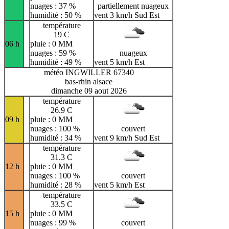
nuages : 37 %
partiellement nuageux
humidité : 50 %
vent 3 km/h Sud Est
température
19 C
06 h
pluie : 0 MM
nuages : 59 %
nuageux
humidité : 49 %
vent 5 km/h Est
météo INGWILLER 67340
bas-rhin alsace
dimanche 09 aout 2026
température
26.9 C
09 h
pluie : 0 MM
nuages : 100 %
couvert
humidité : 34 %
vent 9 km/h Sud Est
température
31.3 C
12 h
pluie : 0 MM
nuages : 100 %
couvert
humidité : 28 %
vent 5 km/h Est
température
33.5 C
15 h
pluie : 0 MM
nuages : 99 %
couvert