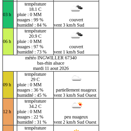
température
18.1 C
03 h
pluie : 0 MM
nuages : 99 %
couvert
humidité : 84 %
vent 3 km/h Sud
température
20.9 C
06 h
pluie : 0 MM
nuages : 97 %
couvert
humidité : 73 %
vent 1 km/h Sud
météo INGWILLER 67340
bas-rhin alsace
mardi 11 aout 2026
température
29 C
09 h
pluie : 0 MM
nuages : 36 %
partiellement nuageux
humidité : 45 %
vent 3 km/h Sud Ouest
température
34.2 C
12 h
pluie : 0 MM
nuages : 22 %
peu nuageux
humidité : 31 %
vent 2 km/h Sud Ouest
température