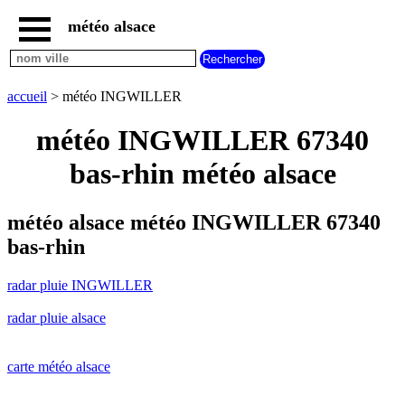
météo alsace
accueil
radar
pluie
accueil
> météo INGWILLER
INGWILLER
carte
météo INGWILLER 67340
météo
alsace
bas-rhin météo alsace
radar
pluie
alsace
météo alsace météo INGWILLER 67340
carte
bas-rhin
météo
france
radar pluie INGWILLER
météo
villes
radar pluie alsace
et
villages
commencant
par
carte météo alsace
A
B
C
D
E
F
G