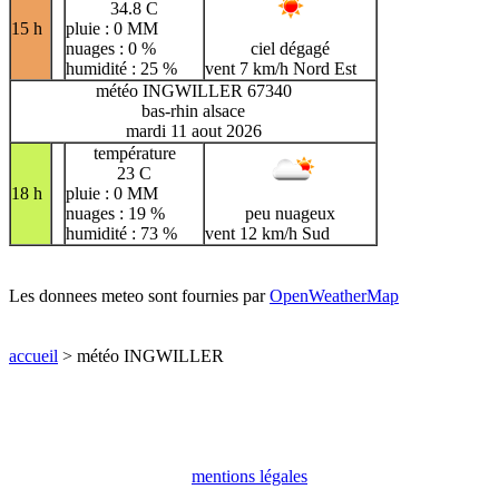
34.8 C
15 h
pluie : 0 MM
nuages : 0 %
ciel dégagé
humidité : 25 %
vent 7 km/h Nord Est
météo INGWILLER 67340
bas-rhin alsace
mardi 11 aout 2026
température
23 C
18 h
pluie : 0 MM
nuages : 19 %
peu nuageux
humidité : 73 %
vent 12 km/h Sud
Les donnees meteo sont fournies par
OpenWeatherMap
accueil
> météo INGWILLER
mentions légales