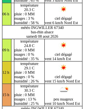
humidité : 63 %
vent 3 km/h Nord Est
température
20.3 C
06 h
pluie : 0 MM
nuages : 3 %
ciel dégagé
humidité : 58 %
vent 6 km/h Nord Est
météo INGWILLER 67340
bas-rhin alsace
samedi 08 aout 2026
température
24.8 C
09 h
pluie : 0 MM
nuages : 0 %
ciel dégagé
humidité : 35 %
vent 14 km/h Est
température
29.1 C
12 h
pluie : 0 MM
nuages : 0 %
ciel dégagé
humidité : 26 %
vent 15 km/h Nord Est
température
30.3 C
15 h
pluie : 0 MM
nuages : 13 %
peu nuageux
humidité : 25 %
vent 10 km/h Nord Est
météo INGWILLER 67340