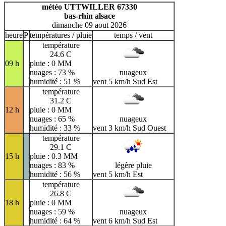
H
I
J
K
L
M
N
météo UTTWILLER 67330
bas-rhin alsace
O
P
Q
R
S
T
U
dimanche 09 aout 2026
V
W
X
Y
Z
heure
P
températures / pluie
temps / vent
température
24.6 C
09 h
pluie : 0 MM
nuages : 73 %
nuageux
humidité : 51 %
vent 5 km/h Sud Est
température
31.2 C
12 h
pluie : 0 MM
nuages : 65 %
nuageux
humidité : 33 %
vent 3 km/h Sud Ouest
température
29.1 C
15 h
pluie : 0.3 MM
nuages : 83 %
légère pluie
humidité : 56 %
vent 5 km/h Est
température
26.8 C
18 h
pluie : 0 MM
nuages : 59 %
nuageux
humidité : 64 %
vent 6 km/h Sud Est