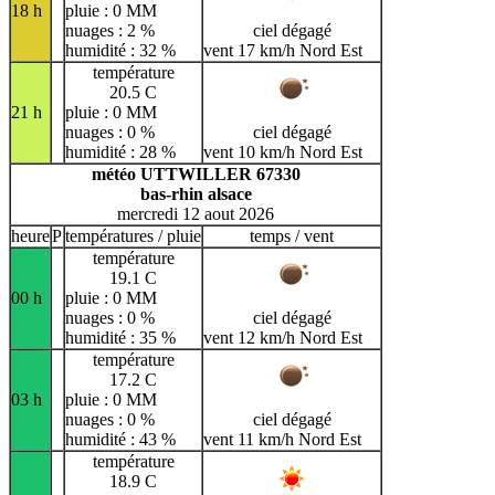
18 h
pluie : 0 MM
nuages : 2 %
ciel dégagé
humidité : 32 %
vent 17 km/h Nord Est
température
20.5 C
21 h
pluie : 0 MM
nuages : 0 %
ciel dégagé
humidité : 28 %
vent 10 km/h Nord Est
météo UTTWILLER 67330
bas-rhin alsace
mercredi 12 aout 2026
heure
P
températures / pluie
temps / vent
température
19.1 C
00 h
pluie : 0 MM
nuages : 0 %
ciel dégagé
humidité : 35 %
vent 12 km/h Nord Est
température
17.2 C
03 h
pluie : 0 MM
nuages : 0 %
ciel dégagé
humidité : 43 %
vent 11 km/h Nord Est
température
18.9 C