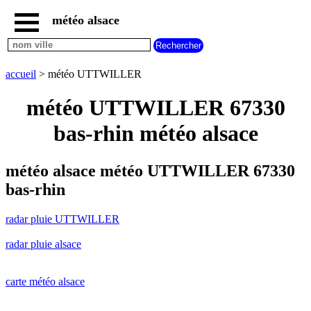
météo alsace
accueil
radar
pluie
accueil
> météo UTTWILLER
UTTWILLER
carte
météo UTTWILLER 67330
météo
alsace
bas-rhin météo alsace
radar
pluie
alsace
météo alsace météo UTTWILLER 67330
carte
bas-rhin
météo
france
radar pluie UTTWILLER
météo
villes
radar pluie alsace
et
villages
commencant
par
carte météo alsace
A
B
C
D
E
F
G