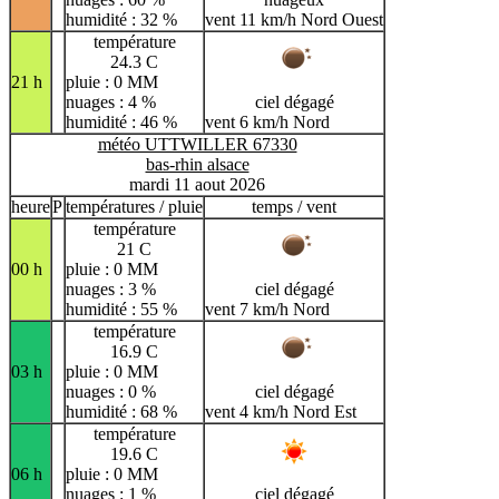
humidité : 32 %
vent 11 km/h Nord Ouest
température
24.3 C
21 h
pluie : 0 MM
nuages : 4 %
ciel dégagé
humidité : 46 %
vent 6 km/h Nord
météo UTTWILLER 67330
bas-rhin alsace
mardi 11 aout 2026
heure
P
températures / pluie
temps / vent
température
21 C
00 h
pluie : 0 MM
nuages : 3 %
ciel dégagé
humidité : 55 %
vent 7 km/h Nord
température
16.9 C
03 h
pluie : 0 MM
nuages : 0 %
ciel dégagé
humidité : 68 %
vent 4 km/h Nord Est
température
19.6 C
06 h
pluie : 0 MM
nuages : 1 %
ciel dégagé