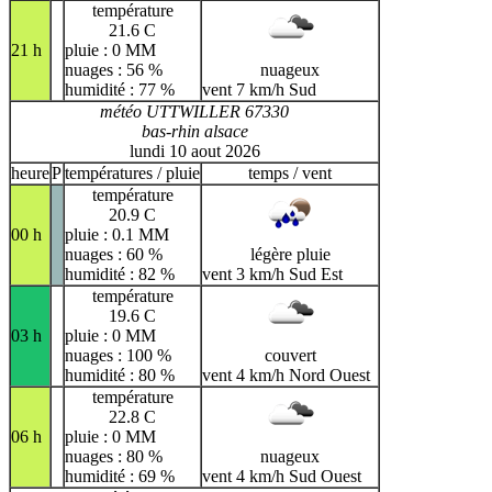
température
21.6 C
21 h
pluie : 0 MM
nuages : 56 %
nuageux
humidité : 77 %
vent 7 km/h Sud
météo UTTWILLER 67330
bas-rhin alsace
lundi 10 aout 2026
heure
P
températures / pluie
temps / vent
température
20.9 C
00 h
pluie : 0.1 MM
nuages : 60 %
légère pluie
humidité : 82 %
vent 3 km/h Sud Est
température
19.6 C
03 h
pluie : 0 MM
nuages : 100 %
couvert
humidité : 80 %
vent 4 km/h Nord Ouest
température
22.8 C
06 h
pluie : 0 MM
nuages : 80 %
nuageux
humidité : 69 %
vent 4 km/h Sud Ouest