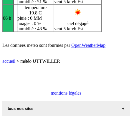
humidité : 51 %
vent 5 km/h Est
température
19.8 C
06 h
pluie : 0 MM
nuages : 0 %
ciel dégagé
humidité : 48 %
vent 5 km/h Est
Les donnees meteo sont fournies par
OpenWeatherMap
accueil
> météo UTTWILLER
mentions légales
tous nos sites
commune de france