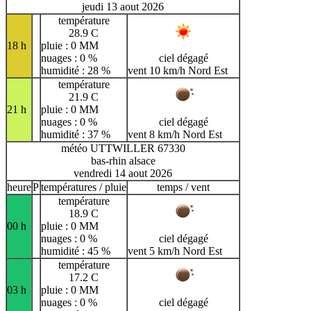
jeudi 13 aout 2026
température
28.9 C
18 h
pluie : 0 MM
nuages : 0 %
ciel dégagé
humidité : 28 %
vent 10 km/h Nord Est
température
21.9 C
21 h
pluie : 0 MM
nuages : 0 %
ciel dégagé
humidité : 37 %
vent 8 km/h Nord Est
météo UTTWILLER 67330
bas-rhin alsace
vendredi 14 aout 2026
heure
P
températures / pluie
temps / vent
température
18.9 C
00 h
pluie : 0 MM
nuages : 0 %
ciel dégagé
humidité : 45 %
vent 5 km/h Nord Est
température
17.2 C
03 h
pluie : 0 MM
nuages : 0 %
ciel dégagé