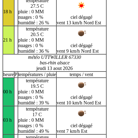
température
27.5 C
18 h
pluie : 0 MM
nuages : 0 %
ciel dégagé
humidité : 26 %
vent 13 km/h Nord Est
température
20.5 C
21 h
pluie : 0 MM
nuages : 0 %
ciel dégagé
humidité : 36 %
vent 9 km/h Nord Est
météo UTTWILLER 67330
bas-rhin alsace
jeudi 13 aout 2026
heure
P
températures / pluie
temps / vent
température
19.5 C
00 h
pluie : 0 MM
nuages : 0 %
ciel dégagé
humidité : 39 %
vent 10 km/h Nord Est
température
17 C
03 h
pluie : 0 MM
nuages : 0 %
ciel dégagé
humidité : 49 %
vent 7 km/h Est
température