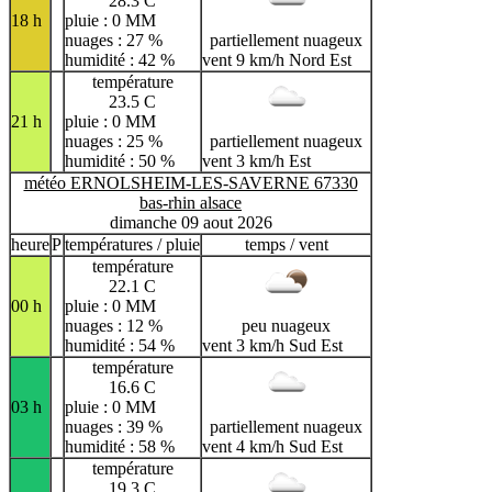
28.3 C
18 h
pluie : 0 MM
nuages : 27 %
partiellement nuageux
humidité : 42 %
vent 9 km/h Nord Est
température
23.5 C
21 h
pluie : 0 MM
nuages : 25 %
partiellement nuageux
humidité : 50 %
vent 3 km/h Est
météo ERNOLSHEIM-LES-SAVERNE 67330
bas-rhin alsace
dimanche 09 aout 2026
heure
P
températures / pluie
temps / vent
température
22.1 C
00 h
pluie : 0 MM
nuages : 12 %
peu nuageux
humidité : 54 %
vent 3 km/h Sud Est
température
16.6 C
03 h
pluie : 0 MM
nuages : 39 %
partiellement nuageux
humidité : 58 %
vent 4 km/h Sud Est
température
19.3 C