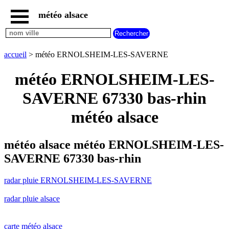
météo alsace
accueil
radar
pluie
accueil
> météo ERNOLSHEIM-LES-SAVERNE
ERNOLSHEIM-
LES-
météo ERNOLSHEIM-LES-
SAVERNE
carte
SAVERNE 67330 bas-rhin
météo
alsace
météo alsace
radar
pluie
alsace
météo alsace météo ERNOLSHEIM-LES-
carte
SAVERNE 67330 bas-rhin
météo
france
radar pluie ERNOLSHEIM-LES-SAVERNE
météo
villes
radar pluie alsace
et
villages
commencant
par
carte météo alsace