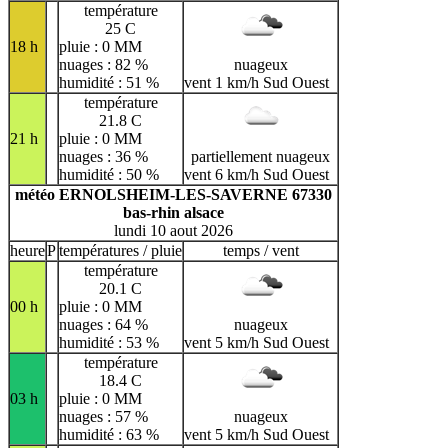
température
25 C
18 h
pluie : 0 MM
nuages : 82 %
nuageux
humidité : 51 %
vent 1 km/h Sud Ouest
température
21.8 C
21 h
pluie : 0 MM
nuages : 36 %
partiellement nuageux
humidité : 50 %
vent 6 km/h Sud Ouest
météo ERNOLSHEIM-LES-SAVERNE 67330
bas-rhin alsace
lundi 10 aout 2026
heure
P
températures / pluie
temps / vent
température
20.1 C
00 h
pluie : 0 MM
nuages : 64 %
nuageux
humidité : 53 %
vent 5 km/h Sud Ouest
température
18.4 C
03 h
pluie : 0 MM
nuages : 57 %
nuageux
humidité : 63 %
vent 5 km/h Sud Ouest