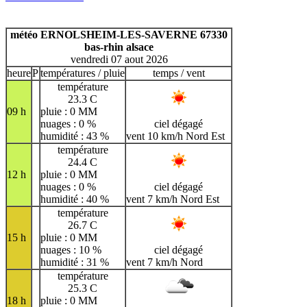
A
B
C
D
E
F
G
H
I
J
K
L
M
N
météo ERNOLSHEIM-LES-SAVERNE 67330
O
P
Q
R
S
T
U
bas-rhin alsace
vendredi 07 aout 2026
V
W
X
Y
Z
heure
P
températures / pluie
temps / vent
température
23.3 C
09 h
pluie : 0 MM
nuages : 0 %
ciel dégagé
humidité : 43 %
vent 10 km/h Nord Est
température
24.4 C
12 h
pluie : 0 MM
nuages : 0 %
ciel dégagé
humidité : 40 %
vent 7 km/h Nord Est
température
26.7 C
15 h
pluie : 0 MM
nuages : 10 %
ciel dégagé
humidité : 31 %
vent 7 km/h Nord
température
25.3 C
18 h
pluie : 0 MM