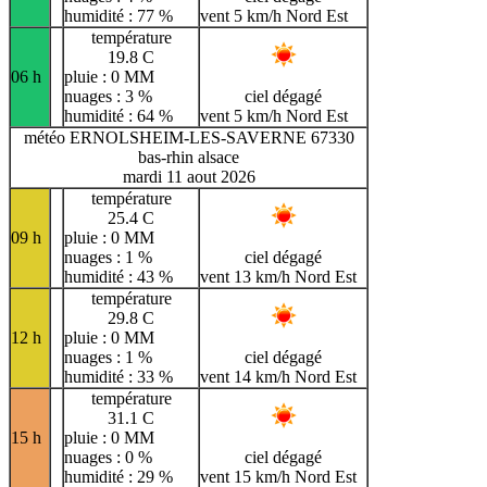
humidité : 77 %
vent 5 km/h Nord Est
température
19.8 C
06 h
pluie : 0 MM
nuages : 3 %
ciel dégagé
humidité : 64 %
vent 5 km/h Nord Est
météo ERNOLSHEIM-LES-SAVERNE 67330
bas-rhin alsace
mardi 11 aout 2026
température
25.4 C
09 h
pluie : 0 MM
nuages : 1 %
ciel dégagé
humidité : 43 %
vent 13 km/h Nord Est
température
29.8 C
12 h
pluie : 0 MM
nuages : 1 %
ciel dégagé
humidité : 33 %
vent 14 km/h Nord Est
température
31.1 C
15 h
pluie : 0 MM
nuages : 0 %
ciel dégagé
humidité : 29 %
vent 15 km/h Nord Est