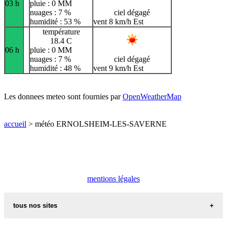
03 h
pluie : 0 MM
nuages : 7 %
ciel dégagé
humidité : 53 %
vent 8 km/h Est
température
18.4 C
06 h
pluie : 0 MM
nuages : 7 %
ciel dégagé
humidité : 48 %
vent 9 km/h Est
Les donnees meteo sont fournies par
OpenWeatherMap
accueil
> météo ERNOLSHEIM-LES-SAVERNE
mentions légales
tous nos sites