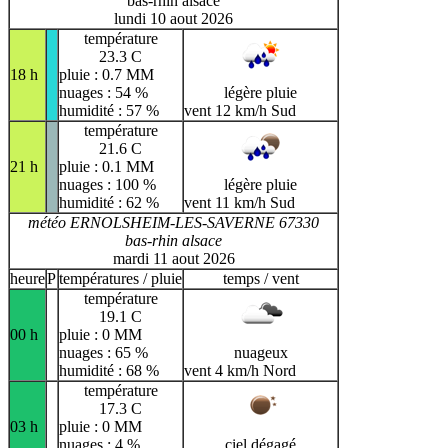
bas-rhin alsace
lundi 10 aout 2026
température
23.3 C
18 h
pluie : 0.7 MM
nuages : 54 %
légère pluie
humidité : 57 %
vent 12 km/h Sud
température
21.6 C
21 h
pluie : 0.1 MM
nuages : 100 %
légère pluie
humidité : 62 %
vent 11 km/h Sud
météo ERNOLSHEIM-LES-SAVERNE 67330
bas-rhin alsace
mardi 11 aout 2026
heure
P
températures / pluie
temps / vent
température
19.1 C
00 h
pluie : 0 MM
nuages : 65 %
nuageux
humidité : 68 %
vent 4 km/h Nord
température
17.3 C
03 h
pluie : 0 MM
nuages : 4 %
ciel dégagé