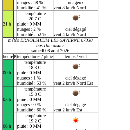
nuages : 58 %
nuageux
humidité : 41 %
vent 8 km/h Nord
température
20.7 C
21 h
pluie : 0 MM
nuages : 2 %
ciel dégagé
humidité : 52 %
vent 4 km/h Nord
météo ERNOLSHEIM-LES-SAVERNE 67330
bas-rhin alsace
samedi 08 aout 2026
heure
P
températures / pluie
temps / vent
température
18.3 C
00 h
pluie : 0 MM
nuages : 1 %
ciel dégagé
humidité : 53 %
vent 2 km/h Nord Est
température
15.8 C
03 h
pluie : 0 MM
nuages : 0 %
ciel dégagé
humidité : 60 %
vent 2 km/h Est
température
19.2 C
06 h
pluie : 0 MM