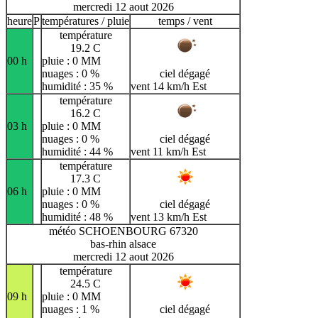
mercredi 12 aout 2026
heure
P
températures / pluie
temps / vent
température
19.2 C
00 h
pluie : 0 MM
nuages : 0 %
ciel dégagé
humidité : 35 %
vent 14 km/h Est
température
16.2 C
03 h
pluie : 0 MM
nuages : 0 %
ciel dégagé
humidité : 44 %
vent 11 km/h Est
température
17.3 C
06 h
pluie : 0 MM
nuages : 0 %
ciel dégagé
humidité : 48 %
vent 13 km/h Est
météo SCHOENBOURG 67320
bas-rhin alsace
mercredi 12 aout 2026
température
24.5 C
09 h
pluie : 0 MM
nuages : 1 %
ciel dégagé