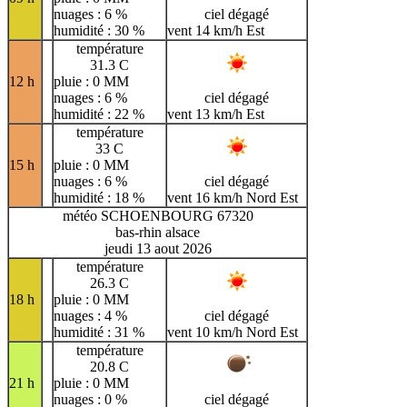
nuages : 6 %
ciel dégagé
humidité : 30 %
vent 14 km/h Est
température
31.3 C
12 h
pluie : 0 MM
nuages : 6 %
ciel dégagé
humidité : 22 %
vent 13 km/h Est
température
33 C
15 h
pluie : 0 MM
nuages : 6 %
ciel dégagé
humidité : 18 %
vent 16 km/h Nord Est
météo SCHOENBOURG 67320
bas-rhin alsace
jeudi 13 aout 2026
température
26.3 C
18 h
pluie : 0 MM
nuages : 4 %
ciel dégagé
humidité : 31 %
vent 10 km/h Nord Est
température
20.8 C
21 h
pluie : 0 MM
nuages : 0 %
ciel dégagé