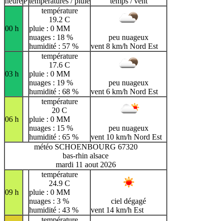
heure
P
températures / pluie
temps / vent
température
19.2 C
00 h
pluie : 0 MM
nuages : 18 %
peu nuageux
humidité : 57 %
vent 8 km/h Nord Est
température
17.6 C
03 h
pluie : 0 MM
nuages : 19 %
peu nuageux
humidité : 68 %
vent 6 km/h Nord Est
température
20 C
06 h
pluie : 0 MM
nuages : 15 %
peu nuageux
humidité : 65 %
vent 10 km/h Nord Est
météo SCHOENBOURG 67320
bas-rhin alsace
mardi 11 aout 2026
température
24.9 C
09 h
pluie : 0 MM
nuages : 3 %
ciel dégagé
humidité : 43 %
vent 14 km/h Est
température