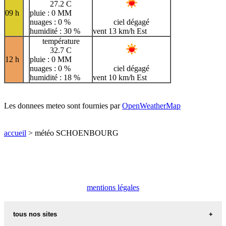
27.2 C
09 h
pluie : 0 MM
nuages : 0 %
ciel dégagé
humidité : 30 %
vent 13 km/h Est
température
32.7 C
12 h
pluie : 0 MM
nuages : 0 %
ciel dégagé
humidité : 18 %
vent 10 km/h Est
Les donnees meteo sont fournies par
OpenWeatherMap
accueil
> météo SCHOENBOURG
mentions légales
tous nos sites