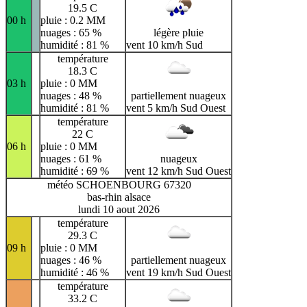
19.5 C
00 h
pluie : 0.2 MM
nuages : 65 %
légère pluie
humidité : 81 %
vent 10 km/h Sud
température
18.3 C
03 h
pluie : 0 MM
nuages : 48 %
partiellement nuageux
humidité : 81 %
vent 5 km/h Sud Ouest
température
22 C
06 h
pluie : 0 MM
nuages : 61 %
nuageux
humidité : 69 %
vent 12 km/h Sud Ouest
météo SCHOENBOURG 67320
bas-rhin alsace
lundi 10 aout 2026
température
29.3 C
09 h
pluie : 0 MM
nuages : 46 %
partiellement nuageux
humidité : 46 %
vent 19 km/h Sud Ouest
température
33.2 C