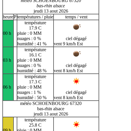
météo SCHOENBOURG 67320
bas-rhin alsace
jeudi 13 aout 2026
heure
P
températures / pluie
temps / vent
température
17.9 C
00 h
pluie : 0 MM
nuages : 0 %
ciel dégagé
humidité : 41 %
vent 9 km/h Est
température
16.1 C
03 h
pluie : 0 MM
nuages : 0 %
ciel dégagé
humidité : 48 %
vent 8 km/h Est
température
17.3 C
06 h
pluie : 0 MM
nuages : 1 %
ciel dégagé
humidité : 50 %
vent 8 km/h Est
météo SCHOENBOURG 67320
bas-rhin alsace
jeudi 13 aout 2026
température
25.8 C
09 h
pluie : 0 MM