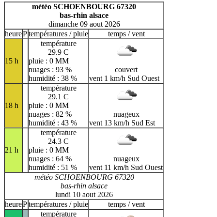
H
I
J
K
L
M
N
météo SCHOENBOURG 67320
bas-rhin alsace
O
P
Q
R
S
T
U
dimanche 09 aout 2026
V
W
X
Y
Z
heure
P
températures / pluie
temps / vent
température
29.9 C
15 h
pluie : 0 MM
nuages : 93 %
couvert
humidité : 38 %
vent 1 km/h Sud Ouest
température
29.1 C
18 h
pluie : 0 MM
nuages : 82 %
nuageux
humidité : 43 %
vent 13 km/h Sud Est
température
24.3 C
21 h
pluie : 0 MM
nuages : 64 %
nuageux
humidité : 51 %
vent 11 km/h Sud Ouest
météo SCHOENBOURG 67320
bas-rhin alsace
lundi 10 aout 2026
heure
P
températures / pluie
temps / vent
température