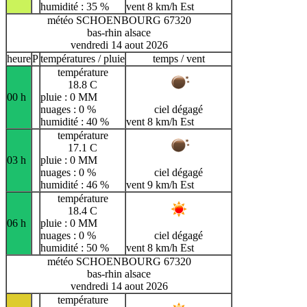
humidité : 35 %
vent 8 km/h Est
météo SCHOENBOURG 67320
bas-rhin alsace
vendredi 14 aout 2026
heure
P
températures / pluie
temps / vent
température
18.8 C
00 h
pluie : 0 MM
nuages : 0 %
ciel dégagé
humidité : 40 %
vent 8 km/h Est
température
17.1 C
03 h
pluie : 0 MM
nuages : 0 %
ciel dégagé
humidité : 46 %
vent 9 km/h Est
température
18.4 C
06 h
pluie : 0 MM
nuages : 0 %
ciel dégagé
humidité : 50 %
vent 8 km/h Est
météo SCHOENBOURG 67320
bas-rhin alsace
vendredi 14 aout 2026
température