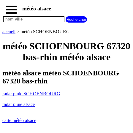
météo alsace
accueil
radar
pluie
accueil
> météo SCHOENBOURG
SCHOENBOURG
carte
météo SCHOENBOURG 67320
météo
alsace
bas-rhin météo alsace
radar
pluie
alsace
météo alsace météo SCHOENBOURG
carte
67320 bas-rhin
météo
france
radar pluie SCHOENBOURG
météo
villes
radar pluie alsace
et
villages
commencant
par
carte météo alsace
A
B
C
D
E
F
G