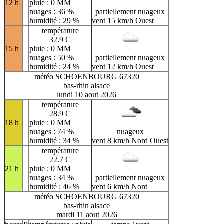
12 h
pluie : 0 MM
nuages : 36 %
partiellement nuageux
humidité : 29 %
vent 15 km/h Ouest
température
32.9 C
15 h
pluie : 0 MM
nuages : 50 %
partiellement nuageux
humidité : 24 %
vent 12 km/h Ouest
météo SCHOENBOURG 67320
bas-rhin alsace
lundi 10 aout 2026
température
28.9 C
18 h
pluie : 0 MM
nuages : 74 %
nuageux
humidité : 34 %
vent 8 km/h Nord Ouest
température
22.7 C
21 h
pluie : 0 MM
nuages : 34 %
partiellement nuageux
humidité : 46 %
vent 6 km/h Nord
météo SCHOENBOURG 67320
bas-rhin alsace
mardi 11 aout 2026