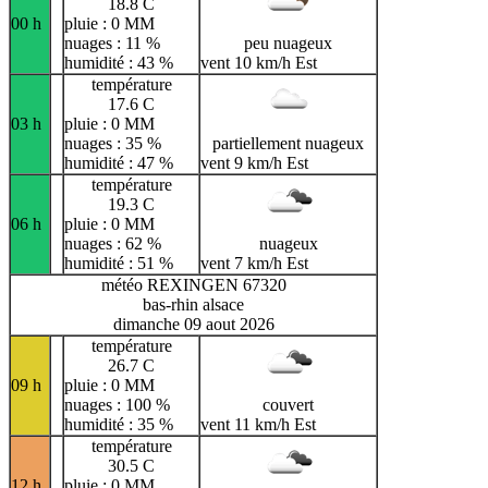
18.8 C
00 h
pluie : 0 MM
nuages : 11 %
peu nuageux
humidité : 43 %
vent 10 km/h Est
température
17.6 C
03 h
pluie : 0 MM
nuages : 35 %
partiellement nuageux
humidité : 47 %
vent 9 km/h Est
température
19.3 C
06 h
pluie : 0 MM
nuages : 62 %
nuageux
humidité : 51 %
vent 7 km/h Est
météo REXINGEN 67320
bas-rhin alsace
dimanche 09 aout 2026
température
26.7 C
09 h
pluie : 0 MM
nuages : 100 %
couvert
humidité : 35 %
vent 11 km/h Est
température
30.5 C
12 h
pluie : 0 MM