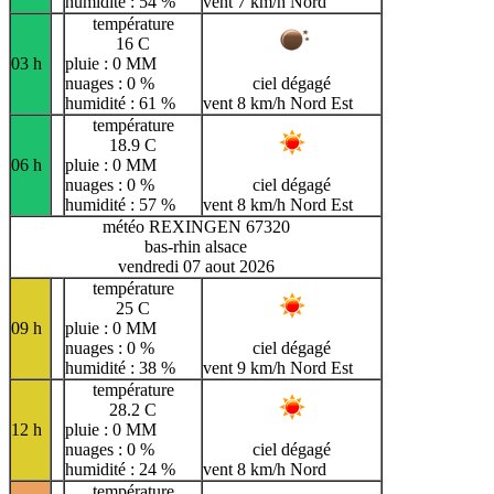
humidité : 54 %
vent 7 km/h Nord
température
16 C
03 h
pluie : 0 MM
nuages : 0 %
ciel dégagé
humidité : 61 %
vent 8 km/h Nord Est
température
18.9 C
06 h
pluie : 0 MM
nuages : 0 %
ciel dégagé
humidité : 57 %
vent 8 km/h Nord Est
météo REXINGEN 67320
bas-rhin alsace
vendredi 07 aout 2026
température
25 C
09 h
pluie : 0 MM
nuages : 0 %
ciel dégagé
humidité : 38 %
vent 9 km/h Nord Est
température
28.2 C
12 h
pluie : 0 MM
nuages : 0 %
ciel dégagé
humidité : 24 %
vent 8 km/h Nord
température