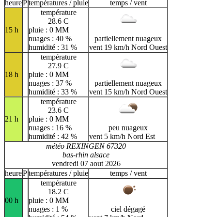
H
I
J
K
L
M
N
heure
P
températures / pluie
temps / vent
température
O
P
Q
R
S
T
U
28.6 C
15 h
pluie : 0 MM
V
W
X
Y
Z
nuages : 40 %
partiellement nuageux
humidité : 31 %
vent 19 km/h Nord Ouest
température
27.9 C
18 h
pluie : 0 MM
nuages : 37 %
partiellement nuageux
humidité : 33 %
vent 15 km/h Nord Ouest
température
23.6 C
21 h
pluie : 0 MM
nuages : 16 %
peu nuageux
humidité : 42 %
vent 5 km/h Nord Est
météo REXINGEN 67320
bas-rhin alsace
vendredi 07 aout 2026
heure
P
températures / pluie
temps / vent
température
18.2 C
00 h
pluie : 0 MM
nuages : 1 %
ciel dégagé