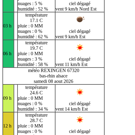
nuages : 5 %
ciel dégagé
humidité : 52 %
vent 9 km/h Nord Est
température
17.1 C
03 h
pluie : 0 MM
nuages : 0 %
ciel dégagé
humidité : 62 %
vent 9 km/h Est
température
19.7 C
06 h
pluie : 0 MM
nuages : 3 %
ciel dégagé
humidité : 58 %
vent 11 km/h Est
météo REXINGEN 67320
bas-rhin alsace
samedi 08 aout 2026
température
24.6 C
09 h
pluie : 0 MM
nuages : 0 %
ciel dégagé
humidité : 34 %
vent 14 km/h Est
température
28.7 C
12 h
pluie : 0 MM
nuages : 0 %
ciel dégagé