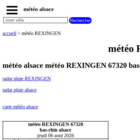
météo alsace
accueil
radar
pluie
accueil
> météo REXINGEN
REXINGEN
carte
météo 
météo
alsace
radar
météo alsace météo REXINGEN 67320 bas
pluie
alsace
radar pluie REXINGEN
carte
météo
radar pluie alsace
france
météo
villes
carte météo alsace
et
villages
commencant
météo REXINGEN 67320
par
bas-rhin alsace
A
B
C
D
E
F
G
jeudi 06 aout 2026