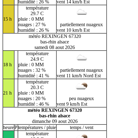
humidité : 26 %
vent 14 km/h Est
température
29.7 C
15 h
pluie : 0 MM
nuages : 27 %
partiellement nuageux
humidité : 26 %
vent 10 km/h Est
météo REXINGEN 67320
bas-rhin alsace
samedi 08 aout 2026
température
24.9 C
18 h
pluie : 0 MM
nuages : 32 %
partiellement nuageux
humidité : 41 %
vent 11 km/h Nord Est
température
20.3 C
21 h
pluie : 0 MM
nuages : 20 %
peu nuageux
humidité : 46 %
vent 9 km/h Est
météo REXINGEN 67320
bas-rhin alsace
dimanche 09 aout 2026
heure
P
températures / pluie
temps / vent
température