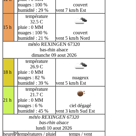
nuages : 100 %
couvert
humidité : 29 %
vent 7 km/h Est
température
32.5 C
15 h
pluie : 0 MM
nuages : 100 %
couvert
humidité : 21 %
vent 5 km/h Nord
météo REXINGEN 67320
bas-rhin alsace
dimanche 09 aout 2026
température
26.9 C
18 h
pluie : 0 MM
nuages : 82 %
nuageux
humidité : 39 %
vent 5 km/h Est
température
21.7 C
21 h
pluie : 0 MM
nuages : 6 %
ciel dégagé
humidité : 45 %
vent 3 km/h Sud Est
météo REXINGEN 67320
bas-rhin alsace
lundi 10 aout 2026
heure
P
températures / pluie
temps / vent