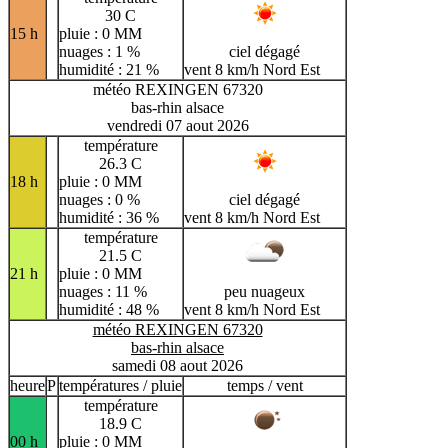
30 C
15 h
pluie : 0 MM
nuages : 1 %
ciel dégagé
humidité : 21 %
vent 8 km/h Nord Est
météo REXINGEN 67320
bas-rhin alsace
vendredi 07 aout 2026
température
26.3 C
18 h
pluie : 0 MM
nuages : 0 %
ciel dégagé
humidité : 36 %
vent 8 km/h Nord Est
température
21.5 C
21 h
pluie : 0 MM
nuages : 11 %
peu nuageux
humidité : 48 %
vent 8 km/h Nord Est
météo REXINGEN 67320
bas-rhin alsace
samedi 08 aout 2026
heure
P
températures / pluie
temps / vent
température
18.9 C
00 h
pluie : 0 MM