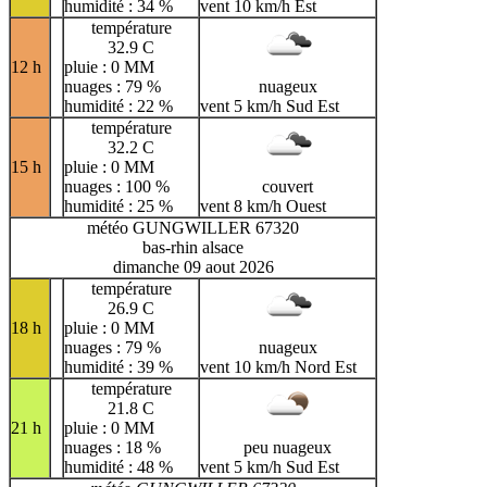
humidité : 34 %
vent 10 km/h Est
température
32.9 C
12 h
pluie : 0 MM
nuages : 79 %
nuageux
humidité : 22 %
vent 5 km/h Sud Est
température
32.2 C
15 h
pluie : 0 MM
nuages : 100 %
couvert
humidité : 25 %
vent 8 km/h Ouest
météo GUNGWILLER 67320
bas-rhin alsace
dimanche 09 aout 2026
température
26.9 C
18 h
pluie : 0 MM
nuages : 79 %
nuageux
humidité : 39 %
vent 10 km/h Nord Est
température
21.8 C
21 h
pluie : 0 MM
nuages : 18 %
peu nuageux
humidité : 48 %
vent 5 km/h Sud Est