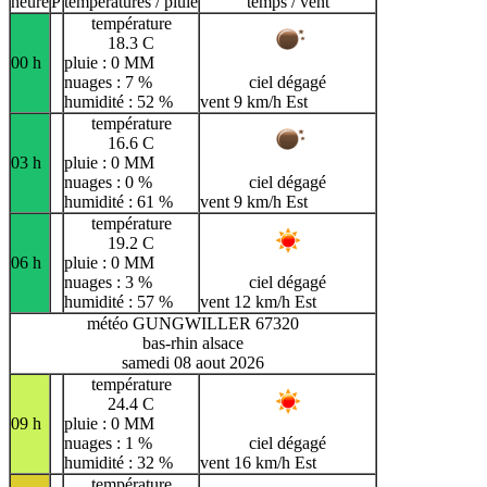
heure
P
températures / pluie
temps / vent
température
18.3 C
00 h
pluie : 0 MM
nuages : 7 %
ciel dégagé
humidité : 52 %
vent 9 km/h Est
température
16.6 C
03 h
pluie : 0 MM
nuages : 0 %
ciel dégagé
humidité : 61 %
vent 9 km/h Est
température
19.2 C
06 h
pluie : 0 MM
nuages : 3 %
ciel dégagé
humidité : 57 %
vent 12 km/h Est
météo GUNGWILLER 67320
bas-rhin alsace
samedi 08 aout 2026
température
24.4 C
09 h
pluie : 0 MM
nuages : 1 %
ciel dégagé
humidité : 32 %
vent 16 km/h Est
température