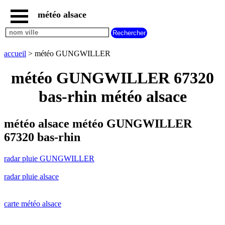
météo alsace
accueil
radar
pluie
accueil
> météo GUNGWILLER
GUNGWILLER
carte
météo GUNGWILLER 67320
météo
alsace
bas-rhin météo alsace
radar
pluie
alsace
météo alsace météo GUNGWILLER
carte
67320 bas-rhin
météo
france
radar pluie GUNGWILLER
météo
villes
radar pluie alsace
et
villages
commencant
par
carte météo alsace
A
B
C
D
E
F
G