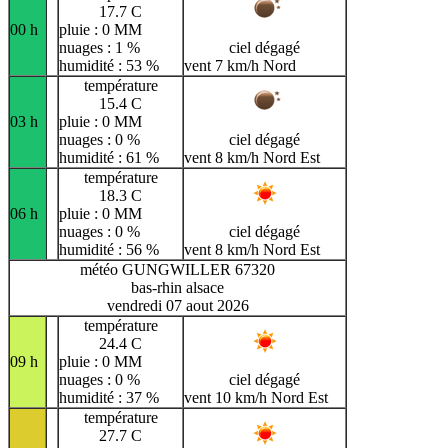
17.7 C
00 h
pluie : 0 MM
nuages : 1 %
ciel dégagé
humidité : 53 %
vent 7 km/h Nord
température
15.4 C
03 h
pluie : 0 MM
nuages : 0 %
ciel dégagé
humidité : 61 %
vent 8 km/h Nord Est
température
18.3 C
06 h
pluie : 0 MM
nuages : 0 %
ciel dégagé
humidité : 56 %
vent 8 km/h Nord Est
météo GUNGWILLER 67320
bas-rhin alsace
vendredi 07 aout 2026
température
24.4 C
09 h
pluie : 0 MM
nuages : 0 %
ciel dégagé
humidité : 37 %
vent 10 km/h Nord Est
température
27.7 C