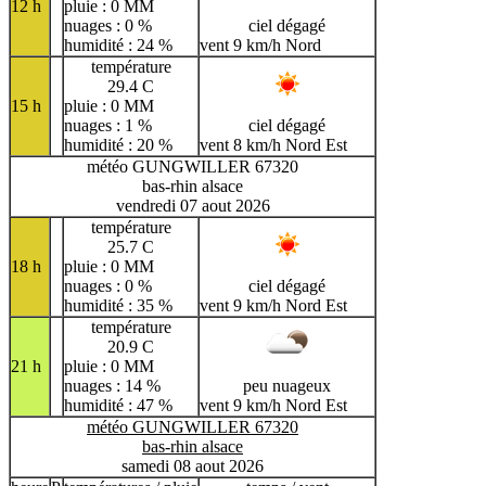
12 h
pluie : 0 MM
nuages : 0 %
ciel dégagé
humidité : 24 %
vent 9 km/h Nord
température
29.4 C
15 h
pluie : 0 MM
nuages : 1 %
ciel dégagé
humidité : 20 %
vent 8 km/h Nord Est
météo GUNGWILLER 67320
bas-rhin alsace
vendredi 07 aout 2026
température
25.7 C
18 h
pluie : 0 MM
nuages : 0 %
ciel dégagé
humidité : 35 %
vent 9 km/h Nord Est
température
20.9 C
21 h
pluie : 0 MM
nuages : 14 %
peu nuageux
humidité : 47 %
vent 9 km/h Nord Est
météo GUNGWILLER 67320
bas-rhin alsace
samedi 08 aout 2026