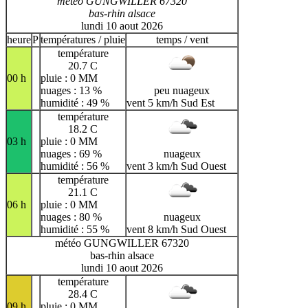
météo GUNGWILLER 67320
bas-rhin alsace
lundi 10 aout 2026
heure
P
températures / pluie
temps / vent
température
20.7 C
00 h
pluie : 0 MM
nuages : 13 %
peu nuageux
humidité : 49 %
vent 5 km/h Sud Est
température
18.2 C
03 h
pluie : 0 MM
nuages : 69 %
nuageux
humidité : 56 %
vent 3 km/h Sud Ouest
température
21.1 C
06 h
pluie : 0 MM
nuages : 80 %
nuageux
humidité : 55 %
vent 8 km/h Sud Ouest
météo GUNGWILLER 67320
bas-rhin alsace
lundi 10 aout 2026
température
28.4 C
09 h
pluie : 0 MM