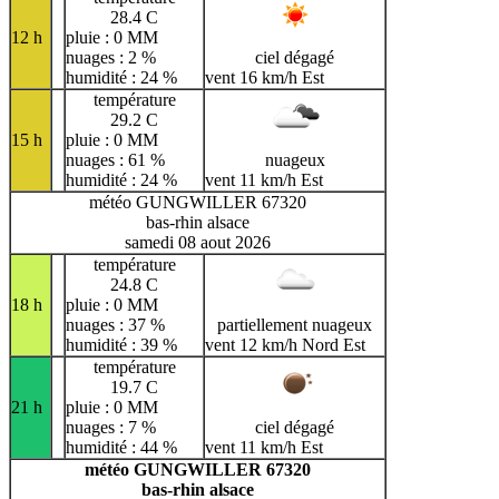
28.4 C
12 h
pluie : 0 MM
nuages : 2 %
ciel dégagé
humidité : 24 %
vent 16 km/h Est
température
29.2 C
15 h
pluie : 0 MM
nuages : 61 %
nuageux
humidité : 24 %
vent 11 km/h Est
météo GUNGWILLER 67320
bas-rhin alsace
samedi 08 aout 2026
température
24.8 C
18 h
pluie : 0 MM
nuages : 37 %
partiellement nuageux
humidité : 39 %
vent 12 km/h Nord Est
température
19.7 C
21 h
pluie : 0 MM
nuages : 7 %
ciel dégagé
humidité : 44 %
vent 11 km/h Est
météo GUNGWILLER 67320
bas-rhin alsace