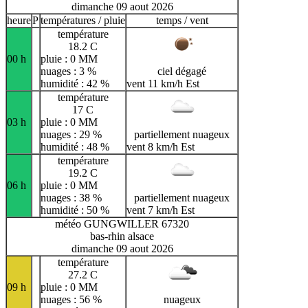
dimanche 09 aout 2026
heure
P
températures / pluie
temps / vent
température
18.2 C
00 h
pluie : 0 MM
nuages : 3 %
ciel dégagé
humidité : 42 %
vent 11 km/h Est
température
17 C
03 h
pluie : 0 MM
nuages : 29 %
partiellement nuageux
humidité : 48 %
vent 8 km/h Est
température
19.2 C
06 h
pluie : 0 MM
nuages : 38 %
partiellement nuageux
humidité : 50 %
vent 7 km/h Est
météo GUNGWILLER 67320
bas-rhin alsace
dimanche 09 aout 2026
température
27.2 C
09 h
pluie : 0 MM
nuages : 56 %
nuageux