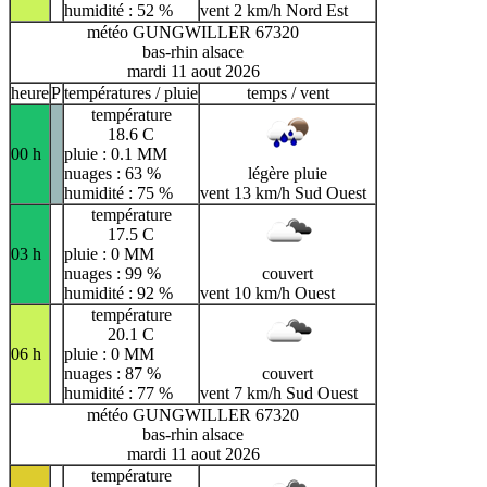
humidité : 52 %
vent 2 km/h Nord Est
météo GUNGWILLER 67320
bas-rhin alsace
mardi 11 aout 2026
heure
P
températures / pluie
temps / vent
température
18.6 C
00 h
pluie : 0.1 MM
nuages : 63 %
légère pluie
humidité : 75 %
vent 13 km/h Sud Ouest
température
17.5 C
03 h
pluie : 0 MM
nuages : 99 %
couvert
humidité : 92 %
vent 10 km/h Ouest
température
20.1 C
06 h
pluie : 0 MM
nuages : 87 %
couvert
humidité : 77 %
vent 7 km/h Sud Ouest
météo GUNGWILLER 67320
bas-rhin alsace
mardi 11 aout 2026
température