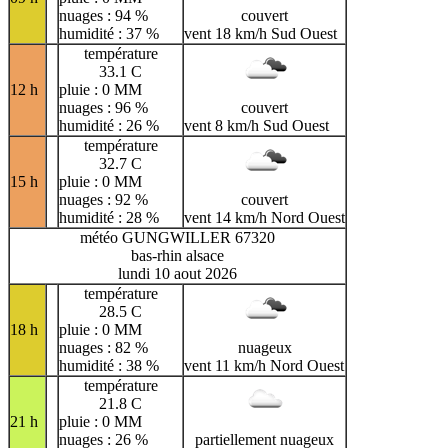
nuages : 94 %
couvert
humidité : 37 %
vent 18 km/h Sud Ouest
température
33.1 C
12 h
pluie : 0 MM
nuages : 96 %
couvert
humidité : 26 %
vent 8 km/h Sud Ouest
température
32.7 C
15 h
pluie : 0 MM
nuages : 92 %
couvert
humidité : 28 %
vent 14 km/h Nord Ouest
météo GUNGWILLER 67320
bas-rhin alsace
lundi 10 aout 2026
température
28.5 C
18 h
pluie : 0 MM
nuages : 82 %
nuageux
humidité : 38 %
vent 11 km/h Nord Ouest
température
21.8 C
21 h
pluie : 0 MM
nuages : 26 %
partiellement nuageux