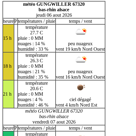
H
I
J
K
L
M
N
météo GUNGWILLER 67320
bas-rhin alsace
O
P
Q
R
S
T
U
jeudi 06 aout 2026
V
W
X
Y
Z
heure
P
températures / pluie
temps / vent
température
27.7 C
15 h
pluie : 0 MM
nuages : 14 %
peu nuageux
humidité : 33 %
vent 19 km/h Nord Ouest
température
26.3 C
18 h
pluie : 0 MM
nuages : 21 %
peu nuageux
humidité : 35 %
vent 16 km/h Nord Ouest
température
20.6 C
21 h
pluie : 0 MM
nuages : 4 %
ciel dégagé
humidité : 46 %
vent 4 km/h Nord Est
météo GUNGWILLER 67320
bas-rhin alsace
vendredi 07 aout 2026
heure
P
températures / pluie
temps / vent
température