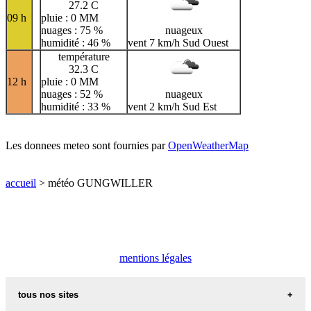
27.2 C
09 h
pluie : 0 MM
nuages : 75 %
nuageux
humidité : 46 %
vent 7 km/h Sud Ouest
température
32.3 C
12 h
pluie : 0 MM
nuages : 52 %
nuageux
humidité : 33 %
vent 2 km/h Sud Est
Les donnees meteo sont fournies par
OpenWeatherMap
accueil
> météo GUNGWILLER
mentions légales
tous nos sites