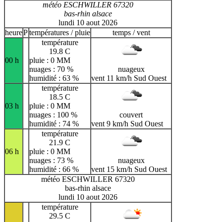
météo ESCHWILLER 67320
bas-rhin alsace
lundi 10 aout 2026
heure
P
températures / pluie
temps / vent
température
19.8 C
00 h
pluie : 0 MM
nuages : 70 %
nuageux
humidité : 63 %
vent 11 km/h Sud Ouest
température
18.5 C
03 h
pluie : 0 MM
nuages : 100 %
couvert
humidité : 74 %
vent 9 km/h Sud Ouest
température
21.9 C
06 h
pluie : 0 MM
nuages : 73 %
nuageux
humidité : 66 %
vent 15 km/h Sud Ouest
météo ESCHWILLER 67320
bas-rhin alsace
lundi 10 aout 2026
température
29.5 C