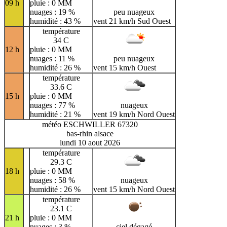
09 h
pluie : 0 MM
nuages : 19 %
peu nuageux
humidité : 43 %
vent 21 km/h Sud Ouest
température
34 C
12 h
pluie : 0 MM
nuages : 11 %
peu nuageux
humidité : 26 %
vent 15 km/h Ouest
température
33.6 C
15 h
pluie : 0 MM
nuages : 77 %
nuageux
humidité : 21 %
vent 19 km/h Nord Ouest
météo ESCHWILLER 67320
bas-rhin alsace
lundi 10 aout 2026
température
29.3 C
18 h
pluie : 0 MM
nuages : 58 %
nuageux
humidité : 26 %
vent 15 km/h Nord Ouest
température
23.1 C
21 h
pluie : 0 MM
nuages : 3 %
ciel dégagé