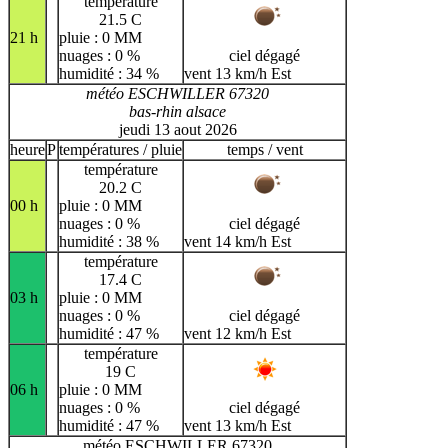
température
21.5 C
21 h
pluie : 0 MM
nuages : 0 %
ciel dégagé
humidité : 34 %
vent 13 km/h Est
météo ESCHWILLER 67320
bas-rhin alsace
jeudi 13 aout 2026
heure
P
températures / pluie
temps / vent
température
20.2 C
00 h
pluie : 0 MM
nuages : 0 %
ciel dégagé
humidité : 38 %
vent 14 km/h Est
température
17.4 C
03 h
pluie : 0 MM
nuages : 0 %
ciel dégagé
humidité : 47 %
vent 12 km/h Est
température
19 C
06 h
pluie : 0 MM
nuages : 0 %
ciel dégagé
humidité : 47 %
vent 13 km/h Est
météo ESCHWILLER 67320