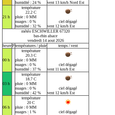
humidité : 24 %
vent 13 km/h Nord Est
température
22.2 C
21 h
pluie : 0 MM
nuages : 0 %
ciel dégagé
humidité : 32 %
vent 12 km/h Est
météo ESCHWILLER 67320
bas-rhin alsace
vendredi 14 aout 2026
heure
P
températures / pluie
temps / vent
température
20.3 C
00 h
pluie : 0 MM
nuages : 0 %
ciel dégagé
humidité : 37 %
vent 11 km/h Est
température
18.7 C
03 h
pluie : 0 MM
nuages : 0 %
ciel dégagé
humidité : 42 %
vent 12 km/h Est
température
20 C
06 h
pluie : 0 MM
nuages : 1 %
ciel dégagé