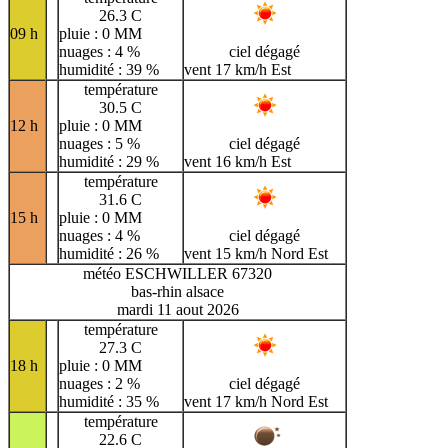
26.3 C
09 h
pluie : 0 MM
nuages : 4 %
ciel dégagé
humidité : 39 %
vent 17 km/h Est
température
30.5 C
12 h
pluie : 0 MM
nuages : 5 %
ciel dégagé
humidité : 29 %
vent 16 km/h Est
température
31.6 C
15 h
pluie : 0 MM
nuages : 4 %
ciel dégagé
humidité : 26 %
vent 15 km/h Nord Est
météo ESCHWILLER 67320
bas-rhin alsace
mardi 11 aout 2026
température
27.3 C
18 h
pluie : 0 MM
nuages : 2 %
ciel dégagé
humidité : 35 %
vent 17 km/h Nord Est
température
22.6 C