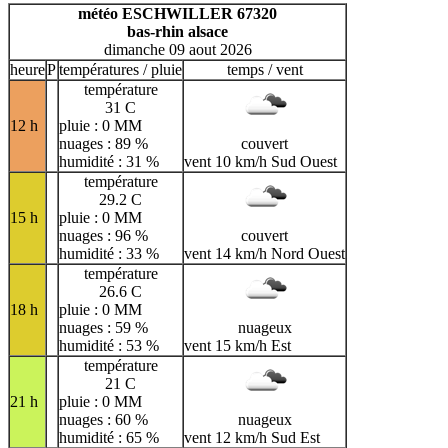
H
I
J
K
L
M
N
météo ESCHWILLER 67320
bas-rhin alsace
O
P
Q
R
S
T
U
dimanche 09 aout 2026
V
W
X
Y
Z
heure
P
températures / pluie
temps / vent
température
31 C
12 h
pluie : 0 MM
nuages : 89 %
couvert
humidité : 31 %
vent 10 km/h Sud Ouest
température
29.2 C
15 h
pluie : 0 MM
nuages : 96 %
couvert
humidité : 33 %
vent 14 km/h Nord Ouest
température
26.6 C
18 h
pluie : 0 MM
nuages : 59 %
nuageux
humidité : 53 %
vent 15 km/h Est
température
21 C
21 h
pluie : 0 MM
nuages : 60 %
nuageux
humidité : 65 %
vent 12 km/h Sud Est