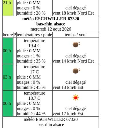
21 h
pluie : 0 MM
nuages : 0 %
ciel dégagé
humidité : 28 %
vent 18 km/h Nord Est
météo ESCHWILLER 67320
bas-rhin alsace
mercredi 12 aout 2026
heure
P
températures / pluie
temps / vent
température
19.4 C
00 h
pluie : 0 MM
nuages : 1 %
ciel dégagé
humidité : 35 %
vent 14 km/h Nord Est
température
17 C
03 h
pluie : 0 MM
nuages : 0 %
ciel dégagé
humidité : 45 %
vent 13 km/h Est
température
18.7 C
06 h
pluie : 0 MM
nuages : 0 %
ciel dégagé
humidité : 44 %
vent 17 km/h Est
météo ESCHWILLER 67320
bas-rhin alsace