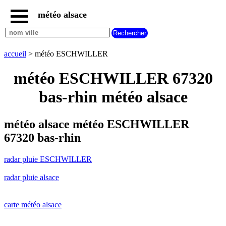
météo alsace
accueil
radar
pluie
accueil
> météo ESCHWILLER
ESCHWILLER
carte
météo ESCHWILLER 67320
météo
alsace
bas-rhin météo alsace
radar
pluie
alsace
météo alsace météo ESCHWILLER
carte
67320 bas-rhin
météo
france
radar pluie ESCHWILLER
météo
villes
radar pluie alsace
et
villages
commencant
par
carte météo alsace
A
B
C
D
E
F
G