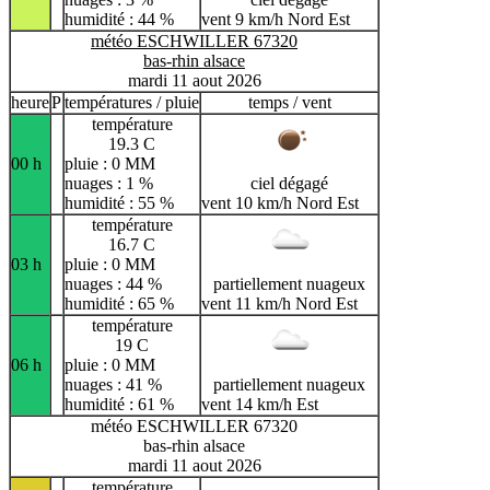
humidité : 44 %
vent 9 km/h Nord Est
météo ESCHWILLER 67320
bas-rhin alsace
mardi 11 aout 2026
heure
P
températures / pluie
temps / vent
température
19.3 C
00 h
pluie : 0 MM
nuages : 1 %
ciel dégagé
humidité : 55 %
vent 10 km/h Nord Est
température
16.7 C
03 h
pluie : 0 MM
nuages : 44 %
partiellement nuageux
humidité : 65 %
vent 11 km/h Nord Est
température
19 C
06 h
pluie : 0 MM
nuages : 41 %
partiellement nuageux
humidité : 61 %
vent 14 km/h Est
météo ESCHWILLER 67320
bas-rhin alsace
mardi 11 aout 2026
température