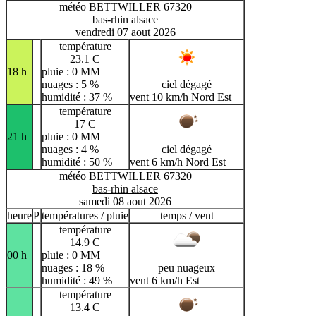
météo BETTWILLER 67320
bas-rhin alsace
vendredi 07 aout 2026
température
23.1 C
18 h
pluie : 0 MM
nuages : 5 %
ciel dégagé
humidité : 37 %
vent 10 km/h Nord Est
température
17 C
21 h
pluie : 0 MM
nuages : 4 %
ciel dégagé
humidité : 50 %
vent 6 km/h Nord Est
météo BETTWILLER 67320
bas-rhin alsace
samedi 08 aout 2026
heure
P
températures / pluie
temps / vent
température
14.9 C
00 h
pluie : 0 MM
nuages : 18 %
peu nuageux
humidité : 49 %
vent 6 km/h Est
température
13.4 C