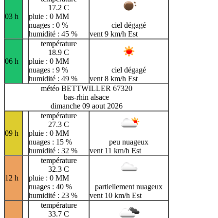
17.2 C
03 h
pluie : 0 MM
nuages : 0 %
ciel dégagé
humidité : 45 %
vent 9 km/h Est
température
18.9 C
06 h
pluie : 0 MM
nuages : 9 %
ciel dégagé
humidité : 49 %
vent 8 km/h Est
météo BETTWILLER 67320
bas-rhin alsace
dimanche 09 aout 2026
température
27.3 C
09 h
pluie : 0 MM
nuages : 15 %
peu nuageux
humidité : 32 %
vent 11 km/h Est
température
32.3 C
12 h
pluie : 0 MM
nuages : 40 %
partiellement nuageux
humidité : 23 %
vent 10 km/h Est
température
33.7 C