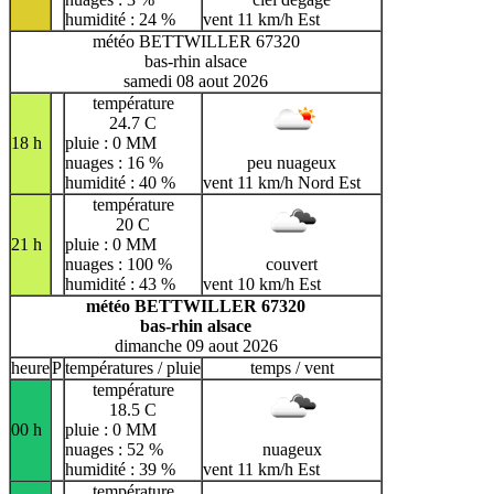
humidité : 24 %
vent 11 km/h Est
météo BETTWILLER 67320
bas-rhin alsace
samedi 08 aout 2026
température
24.7 C
18 h
pluie : 0 MM
nuages : 16 %
peu nuageux
humidité : 40 %
vent 11 km/h Nord Est
température
20 C
21 h
pluie : 0 MM
nuages : 100 %
couvert
humidité : 43 %
vent 10 km/h Est
météo BETTWILLER 67320
bas-rhin alsace
dimanche 09 aout 2026
heure
P
températures / pluie
temps / vent
température
18.5 C
00 h
pluie : 0 MM
nuages : 52 %
nuageux
humidité : 39 %
vent 11 km/h Est
température