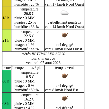
humidité : 28 %
vent 17 km/h Nord Ouest
température
26.8 C
18 h
pluie : 0 MM
nuages : 25 %
partiellement nuageux
humidité : 38 %
vent 14 km/h Nord Ouest
température
22.5 C
21 h
pluie : 0 MM
nuages : 1 %
ciel dégagé
humidité : 44 %
vent 6 km/h Nord Ouest
météo BETTWILLER 67320
bas-rhin alsace
vendredi 07 aout 2026
heure
P
températures / pluie
temps / vent
température
18.5 C
00 h
pluie : 0 MM
nuages : 0 %
ciel dégagé
humidité : 50 %
vent 8 km/h Nord Est
température
16.2 C
03 h
pluie : 0 MM
nuages : 4 %
ciel dégagé