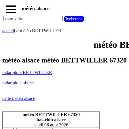
météo alsace
accueil
radar
pluie
accueil
> météo BETTWILLER
BETTWILLER
carte
météo B
météo
alsace
radar
météo alsace météo BETTWILLER 67320 
pluie
alsace
radar pluie BETTWILLER
carte
météo
radar pluie alsace
france
météo
villes
carte météo alsace
et
villages
commencant
météo BETTWILLER 67320
par
bas-rhin alsace
A
B
C
D
E
F
G
jeudi 06 aout 2026