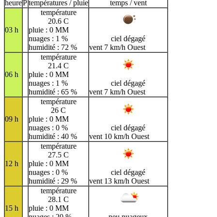
H
I
J
K
L
M
N
heure
P
températures / pluie
temps / vent
température
O
P
Q
R
S
T
U
20.6 C
03 h
pluie : 0 MM
V
W
X
Y
Z
nuages : 1 %
ciel dégagé
humidité : 72 %
vent 7 km/h Ouest
température
21.4 C
06 h
pluie : 0 MM
nuages : 1 %
ciel dégagé
humidité : 65 %
vent 7 km/h Ouest
température
26 C
09 h
pluie : 0 MM
nuages : 0 %
ciel dégagé
humidité : 40 %
vent 10 km/h Ouest
température
27.5 C
12 h
pluie : 0 MM
nuages : 0 %
ciel dégagé
humidité : 29 %
vent 13 km/h Ouest
température
28.1 C
15 h
pluie : 0 MM
nuages : 20 %
peu nuageux