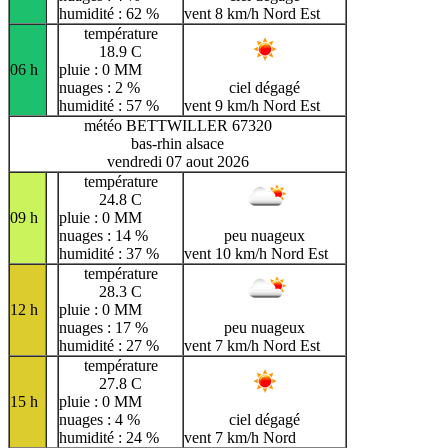
humidité : 62 %
vent 8 km/h Nord Est
température
18.9 C
06 h
pluie : 0 MM
nuages : 2 %
ciel dégagé
humidité : 57 %
vent 9 km/h Nord Est
météo BETTWILLER 67320
bas-rhin alsace
vendredi 07 aout 2026
température
24.8 C
09 h
pluie : 0 MM
nuages : 14 %
peu nuageux
humidité : 37 %
vent 10 km/h Nord Est
température
28.3 C
12 h
pluie : 0 MM
nuages : 17 %
peu nuageux
humidité : 27 %
vent 7 km/h Nord Est
température
27.8 C
15 h
pluie : 0 MM
nuages : 4 %
ciel dégagé
humidité : 24 %
vent 7 km/h Nord