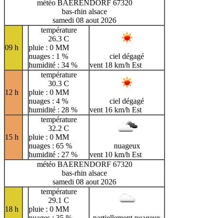
météo BAERENDORF 67320
bas-rhin alsace
samedi 08 aout 2026
température
26.3 C
09 h
pluie : 0 MM
nuages : 1 %
ciel dégagé
humidité : 34 %
vent 18 km/h Est
température
30.3 C
12 h
pluie : 0 MM
nuages : 4 %
ciel dégagé
humidité : 28 %
vent 16 km/h Est
température
32.2 C
15 h
pluie : 0 MM
nuages : 65 %
nuageux
humidité : 27 %
vent 10 km/h Est
météo BAERENDORF 67320
bas-rhin alsace
samedi 08 aout 2026
température
29.1 C
18 h
pluie : 0 MM
nuages : 35 %
partiellement nuageux