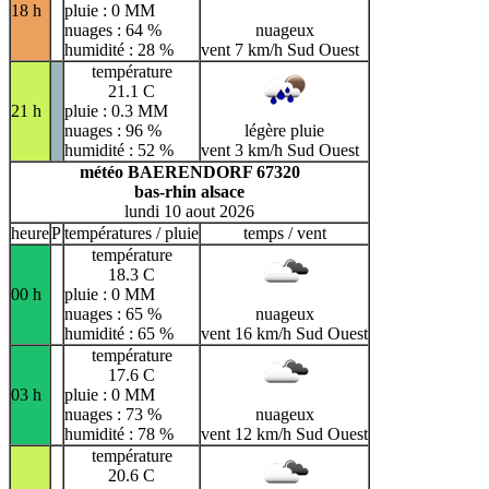
18 h
pluie : 0 MM
nuages : 64 %
nuageux
humidité : 28 %
vent 7 km/h Sud Ouest
température
21.1 C
21 h
pluie : 0.3 MM
nuages : 96 %
légère pluie
humidité : 52 %
vent 3 km/h Sud Ouest
météo BAERENDORF 67320
bas-rhin alsace
lundi 10 aout 2026
heure
P
températures / pluie
temps / vent
température
18.3 C
00 h
pluie : 0 MM
nuages : 65 %
nuageux
humidité : 65 %
vent 16 km/h Sud Ouest
température
17.6 C
03 h
pluie : 0 MM
nuages : 73 %
nuageux
humidité : 78 %
vent 12 km/h Sud Ouest
température
20.6 C