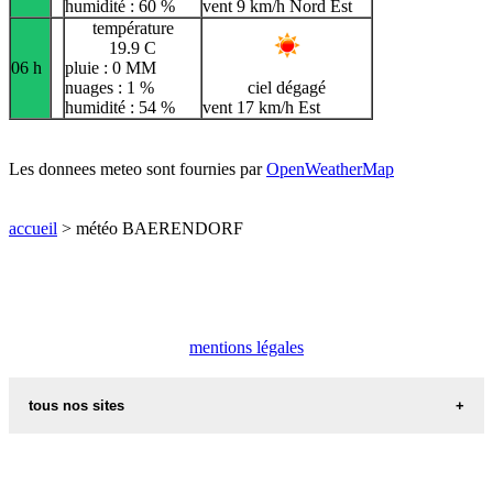
humidité : 60 %
vent 9 km/h Nord Est
température
19.9 C
06 h
pluie : 0 MM
nuages : 1 %
ciel dégagé
humidité : 54 %
vent 17 km/h Est
Les donnees meteo sont fournies par
OpenWeatherMap
accueil
> météo BAERENDORF
mentions légales
tous nos sites
commune de france