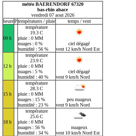
H
I
J
K
L
M
N
météo BAERENDORF 67320
bas-rhin alsace
O
P
Q
R
S
T
U
vendredi 07 aout 2026
V
W
X
Y
Z
heure
P
températures / pluie
temps / vent
température
19.3 C
09 h
pluie : 0 MM
nuages : 0 %
ciel dégagé
humidité : 56 %
vent 12 km/h Nord Est
température
23.9 C
12 h
pluie : 0 MM
nuages : 5 %
ciel dégagé
humidité : 40 %
vent 9 km/h Nord
température
28.3 C
15 h
pluie : 0 MM
nuages : 15 %
peu nuageux
humidité : 23 %
vent 9 km/h Nord
température
25.6 C
18 h
pluie : 0 MM
nuages : 56 %
nuageux
humidité : 34 %
vent 10 km/h Nord Est