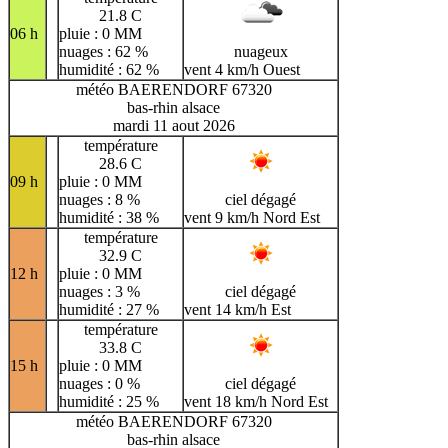
21.8 C
06 h
pluie : 0 MM
nuages : 62 %
nuageux
humidité : 62 %
vent 4 km/h Ouest
météo BAERENDORF 67320
bas-rhin alsace
mardi 11 aout 2026
température
28.6 C
09 h
pluie : 0 MM
nuages : 8 %
ciel dégagé
humidité : 38 %
vent 9 km/h Nord Est
température
32.9 C
12 h
pluie : 0 MM
nuages : 3 %
ciel dégagé
humidité : 27 %
vent 14 km/h Est
température
33.8 C
15 h
pluie : 0 MM
nuages : 0 %
ciel dégagé
humidité : 25 %
vent 18 km/h Nord Est
météo BAERENDORF 67320
bas-rhin alsace