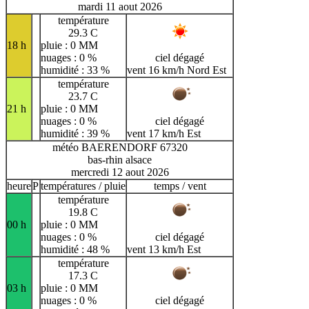
mardi 11 aout 2026
température
29.3 C
18 h
pluie : 0 MM
nuages : 0 %
ciel dégagé
humidité : 33 %
vent 16 km/h Nord Est
température
23.7 C
21 h
pluie : 0 MM
nuages : 0 %
ciel dégagé
humidité : 39 %
vent 17 km/h Est
météo BAERENDORF 67320
bas-rhin alsace
mercredi 12 aout 2026
heure
P
températures / pluie
temps / vent
température
19.8 C
00 h
pluie : 0 MM
nuages : 0 %
ciel dégagé
humidité : 48 %
vent 13 km/h Est
température
17.3 C
03 h
pluie : 0 MM
nuages : 0 %
ciel dégagé