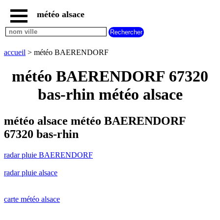
météo alsace
accueil
radar
pluie
accueil
> météo BAERENDORF
BAERENDORF
carte
météo BAERENDORF 67320
météo
alsace
bas-rhin météo alsace
radar
pluie
alsace
météo alsace météo BAERENDORF
carte
67320 bas-rhin
météo
france
radar pluie BAERENDORF
météo
villes
radar pluie alsace
et
villages
commencant
par
carte météo alsace
A
B
C
D
E
F
G