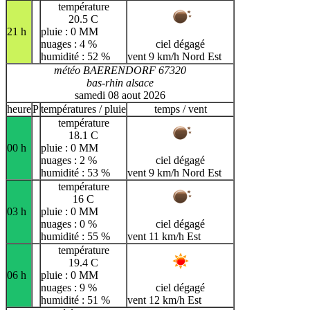
température
20.5 C
21 h
pluie : 0 MM
nuages : 4 %
ciel dégagé
humidité : 52 %
vent 9 km/h Nord Est
météo BAERENDORF 67320
bas-rhin alsace
samedi 08 aout 2026
heure
P
températures / pluie
temps / vent
température
18.1 C
00 h
pluie : 0 MM
nuages : 2 %
ciel dégagé
humidité : 53 %
vent 9 km/h Nord Est
température
16 C
03 h
pluie : 0 MM
nuages : 0 %
ciel dégagé
humidité : 55 %
vent 11 km/h Est
température
19.4 C
06 h
pluie : 0 MM
nuages : 9 %
ciel dégagé
humidité : 51 %
vent 12 km/h Est