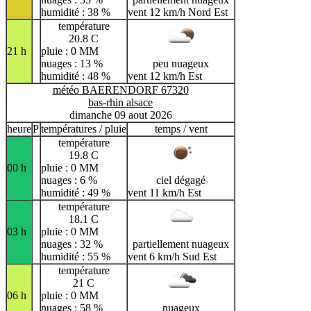
humidité : 38 %
vent 12 km/h Nord Est
température
20.8 C
21 h
pluie : 0 MM
nuages : 13 %
peu nuageux
humidité : 48 %
vent 12 km/h Est
météo BAERENDORF 67320
bas-rhin alsace
dimanche 09 aout 2026
heure
P
températures / pluie
temps / vent
température
19.8 C
00 h
pluie : 0 MM
nuages : 6 %
ciel dégagé
humidité : 49 %
vent 11 km/h Est
température
18.1 C
03 h
pluie : 0 MM
nuages : 32 %
partiellement nuageux
humidité : 55 %
vent 6 km/h Sud Est
température
21 C
06 h
pluie : 0 MM
nuages : 58 %
nuageux