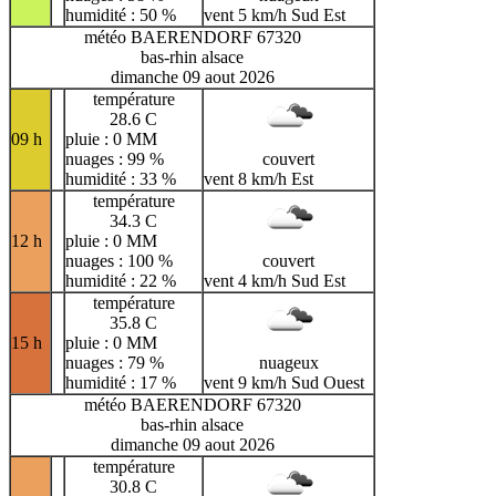
humidité : 50 %
vent 5 km/h Sud Est
météo BAERENDORF 67320
bas-rhin alsace
dimanche 09 aout 2026
température
28.6 C
09 h
pluie : 0 MM
nuages : 99 %
couvert
humidité : 33 %
vent 8 km/h Est
température
34.3 C
12 h
pluie : 0 MM
nuages : 100 %
couvert
humidité : 22 %
vent 4 km/h Sud Est
température
35.8 C
15 h
pluie : 0 MM
nuages : 79 %
nuageux
humidité : 17 %
vent 9 km/h Sud Ouest
météo BAERENDORF 67320
bas-rhin alsace
dimanche 09 aout 2026
température
30.8 C