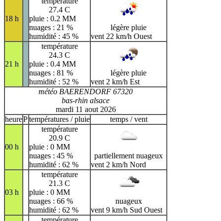
température
27.4 C
18 h
pluie : 0.2 MM
nuages : 21 %
légère pluie
humidité : 45 %
vent 22 km/h Ouest
température
24.3 C
21 h
pluie : 0.4 MM
nuages : 81 %
légère pluie
humidité : 52 %
vent 2 km/h Est
météo BAERENDORF 67320
bas-rhin alsace
mardi 11 aout 2026
heure
P
températures / pluie
temps / vent
température
20.9 C
00 h
pluie : 0 MM
nuages : 45 %
partiellement nuageux
humidité : 62 %
vent 2 km/h Nord
température
21.3 C
03 h
pluie : 0 MM
nuages : 66 %
nuageux
humidité : 62 %
vent 9 km/h Sud Ouest
température