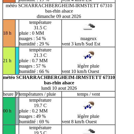
météo SCHARRACHBERGHEIM-IRMSTETT 67310
bas-rhin alsace
dimanche 09 aout 2026
température
31.5 C
18 h
pluie : 0 MM
nuages : 54 %
nuageux
humidité : 29 %
vent 3 km/h Sud Est
température
21.3 C
21 h
pluie : 0.7 MM
nuages : 57 %
légère pluie
humidité : 66 %
vent 10 km/h Ouest
météo SCHARRACHBERGHEIM-IRMSTETT 67310
bas-rhin alsace
lundi 10 aout 2026
heure
P
températures / pluie
temps / vent
température
19.7 C
00 h
pluie : 0.2 MM
nuages : 49 %
légère pluie
humidité : 69 %
vent 8 km/h Ouest
température
19.5 C