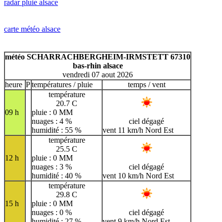
radar pluie alsace
H
I
J
K
L
M
N
O
P
Q
R
S
T
U
carte météo alsace
V
W
X
Y
Z
météo SCHARRACHBERGHEIM-IRMSTETT 67310
bas-rhin alsace
vendredi 07 aout 2026
heure
P
températures / pluie
temps / vent
température
20.7 C
09 h
pluie : 0 MM
nuages : 4 %
ciel dégagé
humidité : 55 %
vent 11 km/h Nord Est
température
25.5 C
12 h
pluie : 0 MM
nuages : 3 %
ciel dégagé
humidité : 40 %
vent 10 km/h Nord Est
température
29.8 C
15 h
pluie : 0 MM
nuages : 0 %
ciel dégagé
humidité : 27 %
vent 9 km/h Nord Est