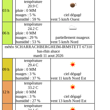
température
20.9 C
03 h
pluie : 0 MM
nuages : 5 %
ciel dégagé
humidité : 59 %
vent 5 km/h Ouest
température
24.2 C
06 h
pluie : 0 MM
nuages : 29 %
partiellement nuageux
humidité : 53 %
vent 5 km/h Nord
météo SCHARRACHBERGHEIM-IRMSTETT 67310
bas-rhin alsace
mardi 11 aout 2026
température
29.4 C
09 h
pluie : 0 MM
nuages : 3 %
ciel dégagé
humidité : 37 %
vent 11 km/h Nord Est
température
33.2 C
12 h
pluie : 0 MM
nuages : 3 %
ciel dégagé
humidité : 27 %
vent 13 km/h Nord Est
température