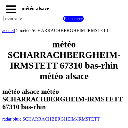
météo alsace
accueil
radar
pluie
accueil
> météo SCHARRACHBERGHEIM-IRMSTETT
SCHARRACHBERGHEIM-
IRMSTETT
météo
carte
météo
SCHARRACHBERGHEIM-
alsace
IRMSTETT 67310 bas-rhin
radar
pluie
alsace
météo alsace
carte
météo
météo alsace météo
france
météo
SCHARRACHBERGHEIM-IRMSTETT
villes
67310 bas-rhin
et
villages
commencant
par
radar pluie SCHARRACHBERGHEIM-IRMSTETT
A
B
C
D
E
F
G