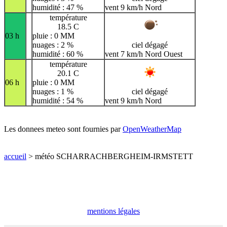
humidité : 47 %
vent 9 km/h Nord
température
18.5 C
03 h
pluie : 0 MM
nuages : 2 %
ciel dégagé
humidité : 60 %
vent 7 km/h Nord Ouest
température
20.1 C
06 h
pluie : 0 MM
nuages : 1 %
ciel dégagé
humidité : 54 %
vent 9 km/h Nord
Les donnees meteo sont fournies par
OpenWeatherMap
accueil
> météo SCHARRACHBERGHEIM-IRMSTETT
mentions légales