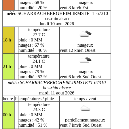
nuages : 68 %
nuageux
humidité : 20 %
vent 8 km/h Est
météo SCHARRACHBERGHEIM-IRMSTETT 67310
bas-rhin alsace
lundi 10 aout 2026
température
27.7 C
18 h
pluie : 0 MM
nuages : 67 %
nuageux
humidité : 46 %
vent 12 km/h Ouest
température
24.1 C
21 h
pluie : 0 MM
nuages : 79 %
nuageux
humidité : 52 %
vent 6 km/h Sud Ouest
météo SCHARRACHBERGHEIM-IRMSTETT 67310
bas-rhin alsace
mardi 11 aout 2026
heure
P
températures / pluie
temps / vent
température
23.3 C
00 h
pluie : 0 MM
nuages : 42 %
partiellement nuageux
humidité : 51 %
vent 7 km/h Sud Ouest