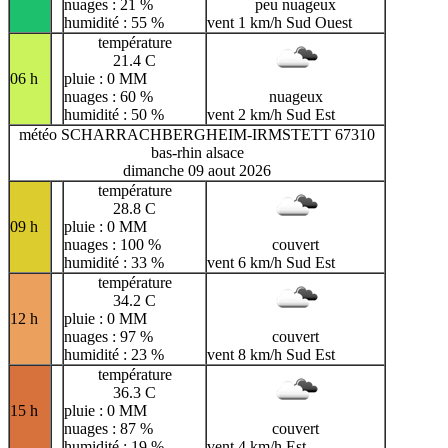
nuages : 21 %
peu nuageux
humidité : 55 %
vent 1 km/h Sud Ouest
température
21.4 C
06 h
pluie : 0 MM
nuages : 60 %
nuageux
humidité : 50 %
vent 2 km/h Sud Est
météo SCHARRACHBERGHEIM-IRMSTETT 67310
bas-rhin alsace
dimanche 09 aout 2026
température
28.8 C
09 h
pluie : 0 MM
nuages : 100 %
couvert
humidité : 33 %
vent 6 km/h Sud Est
température
34.2 C
12 h
pluie : 0 MM
nuages : 97 %
couvert
humidité : 23 %
vent 8 km/h Sud Est
température
36.3 C
15 h
pluie : 0 MM
nuages : 87 %
couvert
humidité : 19 %
vent 4 km/h Est