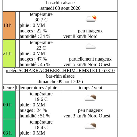
bas-rhin alsace
samedi 08 aout 2026
température
30.7 C
18 h
pluie : 0 MM
nuages : 22 %
peu nuageux
humidité : 34 %
vent 8 km/h Nord
température
22 C
21 h
pluie : 0 MM
nuages : 47 %
partiellement nuageux
humidité : 45 %
vent 5 km/h Nord Ouest
météo SCHARRACHBERGHEIM-IRMSTETT 67310
bas-rhin alsace
dimanche 09 aout 2026
heure
P
températures / pluie
temps / vent
température
19.6 C
00 h
pluie : 0 MM
nuages : 24 %
peu nuageux
humidité : 51 %
vent 3 km/h Nord Ouest
température
18.4 C
03 h
pluie : 0 MM