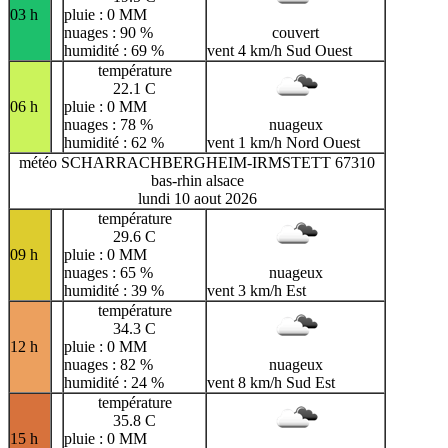
03 h
pluie : 0 MM
nuages : 90 %
couvert
humidité : 69 %
vent 4 km/h Sud Ouest
température
22.1 C
06 h
pluie : 0 MM
nuages : 78 %
nuageux
humidité : 62 %
vent 1 km/h Nord Ouest
météo SCHARRACHBERGHEIM-IRMSTETT 67310
bas-rhin alsace
lundi 10 aout 2026
température
29.6 C
09 h
pluie : 0 MM
nuages : 65 %
nuageux
humidité : 39 %
vent 3 km/h Est
température
34.3 C
12 h
pluie : 0 MM
nuages : 82 %
nuageux
humidité : 24 %
vent 8 km/h Sud Est
température
35.8 C
15 h
pluie : 0 MM