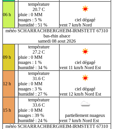
température
20.7 C
06 h
pluie : 0 MM
nuages : 5 %
ciel dégagé
humidité : 51 %
vent 7 km/h Nord
météo SCHARRACHBERGHEIM-IRMSTETT 67310
bas-rhin alsace
samedi 08 aout 2026
température
27.2 C
09 h
pluie : 0 MM
nuages : 1 %
ciel dégagé
humidité : 34 %
vent 11 km/h Nord Est
température
31.6 C
12 h
pluie : 0 MM
nuages : 3 %
ciel dégagé
humidité : 27 %
vent 12 km/h Nord Est
température
33.6 C
15 h
pluie : 0 MM
nuages : 39 %
partiellement nuageux
humidité : 24 %
vent 7 km/h Nord Est
météo SCHARRACHBERGHEIM-IRMSTETT 67310