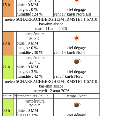
34.1 C
15 h
pluie : 0 MM
nuages : 0 %
ciel dégagé
humidité : 24 %
vent 17 km/h Nord Est
météo SCHARRACHBERGHEIM-IRMSTETT 67310
bas-rhin alsace
mardi 11 aout 2026
température
30.3 C
18 h
pluie : 0 MM
nuages : 0 %
ciel dégagé
humidité : 30 %
vent 14 km/h Nord
température
23.4 C
21 h
pluie : 0 MM
nuages : 3 %
ciel dégagé
humidité : 42 %
vent 7 km/h Nord
météo SCHARRACHBERGHEIM-IRMSTETT 67310
bas-rhin alsace
mercredi 12 aout 2026
heure
P
températures / pluie
temps / vent
température
20.9 C
00 h
pluie : 0 MM
nuages : 3 %
ciel dégagé