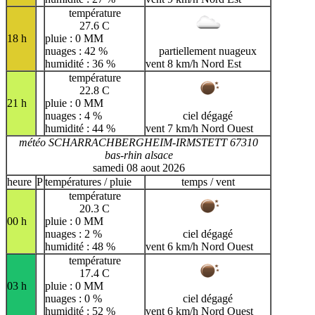
température
27.6 C
18 h
pluie : 0 MM
nuages : 42 %
partiellement nuageux
humidité : 36 %
vent 8 km/h Nord Est
température
22.8 C
21 h
pluie : 0 MM
nuages : 4 %
ciel dégagé
humidité : 44 %
vent 7 km/h Nord Ouest
météo SCHARRACHBERGHEIM-IRMSTETT 67310
bas-rhin alsace
samedi 08 aout 2026
heure
P
températures / pluie
temps / vent
température
20.3 C
00 h
pluie : 0 MM
nuages : 2 %
ciel dégagé
humidité : 48 %
vent 6 km/h Nord Ouest
température
17.4 C
03 h
pluie : 0 MM
nuages : 0 %
ciel dégagé
humidité : 52 %
vent 6 km/h Nord Ouest