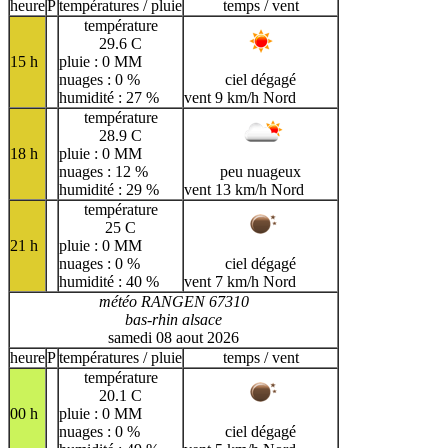
H
I
J
K
L
M
N
heure
P
températures / pluie
temps / vent
température
O
P
Q
R
S
T
U
29.6 C
15 h
pluie : 0 MM
V
W
X
Y
Z
nuages : 0 %
ciel dégagé
humidité : 27 %
vent 9 km/h Nord
température
28.9 C
18 h
pluie : 0 MM
nuages : 12 %
peu nuageux
humidité : 29 %
vent 13 km/h Nord
température
25 C
21 h
pluie : 0 MM
nuages : 0 %
ciel dégagé
humidité : 40 %
vent 7 km/h Nord
météo RANGEN 67310
bas-rhin alsace
samedi 08 aout 2026
heure
P
températures / pluie
temps / vent
température
20.1 C
00 h
pluie : 0 MM
nuages : 0 %
ciel dégagé