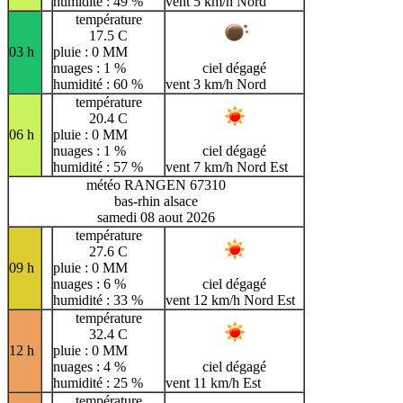
humidité : 49 %
vent 5 km/h Nord
température
17.5 C
03 h
pluie : 0 MM
nuages : 1 %
ciel dégagé
humidité : 60 %
vent 3 km/h Nord
température
20.4 C
06 h
pluie : 0 MM
nuages : 1 %
ciel dégagé
humidité : 57 %
vent 7 km/h Nord Est
météo RANGEN 67310
bas-rhin alsace
samedi 08 aout 2026
température
27.6 C
09 h
pluie : 0 MM
nuages : 6 %
ciel dégagé
humidité : 33 %
vent 12 km/h Nord Est
température
32.4 C
12 h
pluie : 0 MM
nuages : 4 %
ciel dégagé
humidité : 25 %
vent 11 km/h Est
température