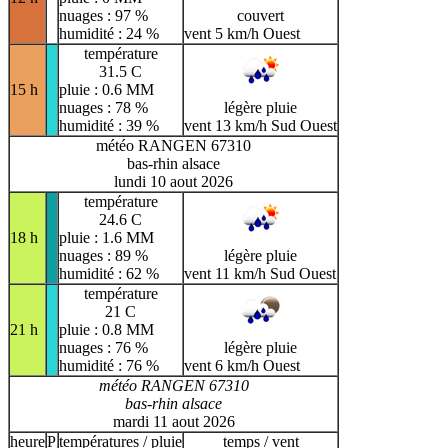
nuages : 97 %
couvert
humidité : 24 %
vent 5 km/h Ouest
température
31.5 C
15 h
pluie : 0.6 MM
nuages : 78 %
légère pluie
humidité : 39 %
vent 13 km/h Sud Ouest
météo RANGEN 67310
bas-rhin alsace
lundi 10 aout 2026
température
24.6 C
18 h
pluie : 1.6 MM
nuages : 89 %
légère pluie
humidité : 62 %
vent 11 km/h Sud Ouest
température
21 C
21 h
pluie : 0.8 MM
nuages : 76 %
légère pluie
humidité : 76 %
vent 6 km/h Ouest
météo RANGEN 67310
bas-rhin alsace
mardi 11 aout 2026
heure
P
températures / pluie
temps / vent