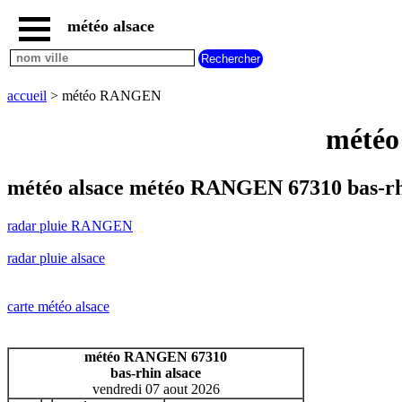
météo alsace
accueil
radar
pluie
accueil
> météo RANGEN
RANGEN
carte
météo
météo
alsace
radar
météo alsace météo RANGEN 67310 bas-r
pluie
alsace
radar pluie RANGEN
carte
météo
radar pluie alsace
france
météo
villes
carte météo alsace
et
villages
commencant
météo RANGEN 67310
par
bas-rhin alsace
A
B
C
D
E
F
G
vendredi 07 aout 2026