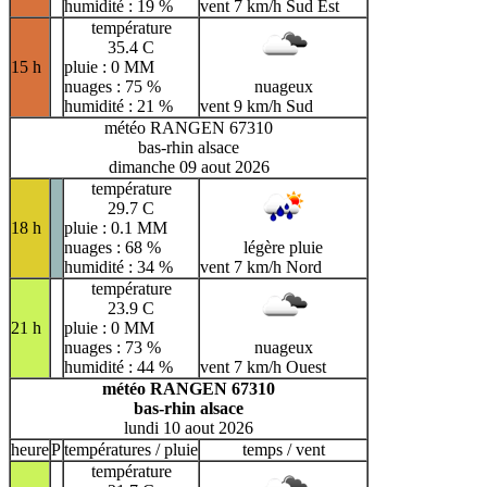
humidité : 19 %
vent 7 km/h Sud Est
température
35.4 C
15 h
pluie : 0 MM
nuages : 75 %
nuageux
humidité : 21 %
vent 9 km/h Sud
météo RANGEN 67310
bas-rhin alsace
dimanche 09 aout 2026
température
29.7 C
18 h
pluie : 0.1 MM
nuages : 68 %
légère pluie
humidité : 34 %
vent 7 km/h Nord
température
23.9 C
21 h
pluie : 0 MM
nuages : 73 %
nuageux
humidité : 44 %
vent 7 km/h Ouest
météo RANGEN 67310
bas-rhin alsace
lundi 10 aout 2026
heure
P
températures / pluie
temps / vent
température