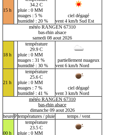
34.2 C
15 h
pluie : 0 MM
nuages : 5 %
ciel dégagé
humidité : 20 %
vent 4 km/h Sud Est
météo RANGEN 67310
bas-rhin alsace
samedi 08 aout 2026
température
29.9 C
18 h
pluie : 0 MM
nuages : 31 %
partiellement nuageux
humidité : 30 %
vent 6 km/h Nord
température
25.6 C
21 h
pluie : 0 MM
nuages : 7 %
ciel dégagé
humidité : 41 %
vent 3 km/h Nord
météo RANGEN 67310
bas-rhin alsace
dimanche 09 aout 2026
heure
P
températures / pluie
temps / vent
température
23.5 C
00 h
pluie : 0 MM