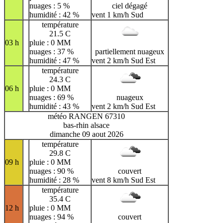
nuages : 5 %
ciel dégagé
humidité : 42 %
vent 1 km/h Sud
température
21.5 C
03 h
pluie : 0 MM
nuages : 37 %
partiellement nuageux
humidité : 47 %
vent 2 km/h Sud Est
température
24.3 C
06 h
pluie : 0 MM
nuages : 69 %
nuageux
humidité : 43 %
vent 2 km/h Sud Est
météo RANGEN 67310
bas-rhin alsace
dimanche 09 aout 2026
température
29.8 C
09 h
pluie : 0 MM
nuages : 90 %
couvert
humidité : 28 %
vent 8 km/h Sud Est
température
35.4 C
12 h
pluie : 0 MM
nuages : 94 %
couvert