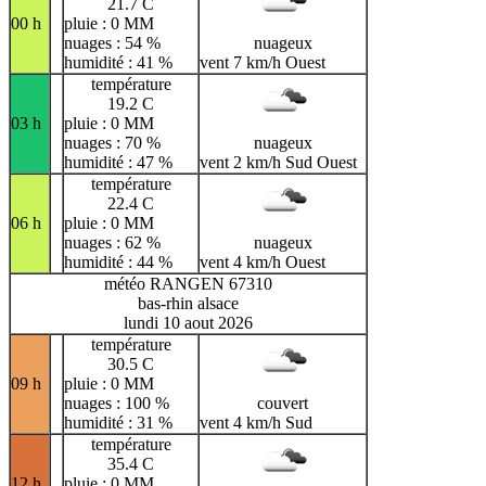
21.7 C
00 h
pluie : 0 MM
nuages : 54 %
nuageux
humidité : 41 %
vent 7 km/h Ouest
température
19.2 C
03 h
pluie : 0 MM
nuages : 70 %
nuageux
humidité : 47 %
vent 2 km/h Sud Ouest
température
22.4 C
06 h
pluie : 0 MM
nuages : 62 %
nuageux
humidité : 44 %
vent 4 km/h Ouest
météo RANGEN 67310
bas-rhin alsace
lundi 10 aout 2026
température
30.5 C
09 h
pluie : 0 MM
nuages : 100 %
couvert
humidité : 31 %
vent 4 km/h Sud
température
35.4 C
12 h
pluie : 0 MM