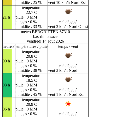
humidité : 25 %
vent 10 km/h Nord Est
température
22.7 C
21 h
pluie : 0 MM
nuages : 0 %
ciel dégagé
humidité : 33 %
vent 3 km/h Nord Ouest
météo BERGBIETEN 67310
bas-rhin alsace
vendredi 14 aout 2026
heure
P
températures / pluie
temps / vent
température
20.8 C
00 h
pluie : 0 MM
nuages : 0 %
ciel dégagé
humidité : 38 %
vent 3 km/h Nord
température
18.5 C
03 h
pluie : 0 MM
nuages : 0 %
ciel dégagé
humidité : 45 %
vent 1 km/h Nord Est
température
20.9 C
06 h
pluie : 0 MM
nuages : 0 %
ciel dégagé