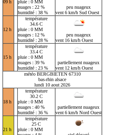
09 h
pluie : 0 MM
nuages : 22 %
peu nuageux
humidité : 38 %
vent 6 km/h Sud Ouest
température
34.6 C
12 h
pluie : 0 MM
nuages : 12 %
peu nuageux
humidité : 28 %
vent 16 km/h Ouest
température
33.4 C
15 h
pluie : 0 MM
nuages : 39 %
partiellement nuageux
humidité : 23 %
vent 12 km/h Ouest
météo BERGBIETEN 67310
bas-rhin alsace
lundi 10 aout 2026
température
30.2 C
18 h
pluie : 0 MM
nuages : 40 %
partiellement nuageux
humidité : 36 %
vent 6 km/h Nord Ouest
température
25 C
21 h
pluie : 0 MM
nuages : 4 %
ciel dégagé