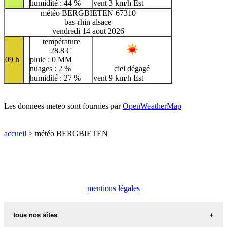
humidité : 44 %
vent 3 km/h Est
météo BERGBIETEN 67310
bas-rhin alsace
vendredi 14 aout 2026
température
28.8 C
09 h
pluie : 0 MM
nuages : 2 %
ciel dégagé
humidité : 27 %
vent 9 km/h Est
Les donnees meteo sont fournies par
OpenWeatherMap
accueil
> météo BERGBIETEN
mentions légales
tous nos sites