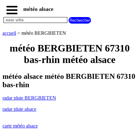
météo alsace
accueil
radar
pluie
accueil
> météo BERGBIETEN
BERGBIETEN
carte
météo BERGBIETEN 67310
météo
alsace
bas-rhin météo alsace
radar
pluie
alsace
météo alsace météo BERGBIETEN 67310
carte
bas-rhin
météo
france
radar pluie BERGBIETEN
météo
villes
radar pluie alsace
et
villages
commencant
par
carte météo alsace
A
B
C
D
E
F
G