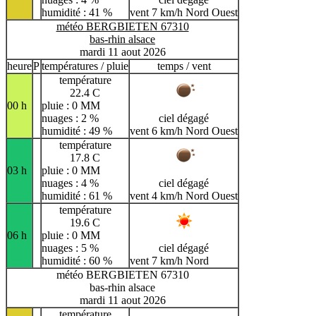
humidité : 41 %
vent 7 km/h Nord Ouest
météo BERGBIETEN 67310
bas-rhin alsace
mardi 11 aout 2026
heure
P
températures / pluie
temps / vent
température
22.4 C
00 h
pluie : 0 MM
nuages : 2 %
ciel dégagé
humidité : 49 %
vent 6 km/h Nord Ouest
température
17.8 C
03 h
pluie : 0 MM
nuages : 4 %
ciel dégagé
humidité : 61 %
vent 4 km/h Nord Ouest
température
19.6 C
06 h
pluie : 0 MM
nuages : 5 %
ciel dégagé
humidité : 60 %
vent 7 km/h Nord
météo BERGBIETEN 67310
bas-rhin alsace
mardi 11 aout 2026
température