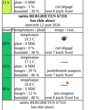
21 h
pluie : 0 MM
nuages : 1 %
ciel dégagé
humidité : 39 %
vent 8 km/h Nord
météo BERGBIETEN 67310
bas-rhin alsace
mercredi 12 aout 2026
heure
P
températures / pluie
temps / vent
température
19.5 C
00 h
pluie : 0 MM
nuages : 0 %
ciel dégagé
humidité : 38 %
vent 7 km/h Nord
température
17.5 C
03 h
pluie : 0 MM
nuages : 29 %
partiellement nuageux
humidité : 46 %
vent 7 km/h Nord
température
18.8 C
06 h
pluie : 0 MM
nuages : 12 %
peu nuageux
humidité : 48 %
vent 8 km/h Nord Est
météo BERGBIETEN 67310
bas-rhin alsace