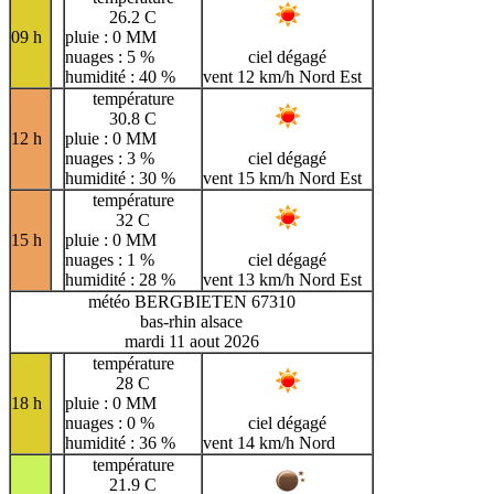
26.2 C
09 h
pluie : 0 MM
nuages : 5 %
ciel dégagé
humidité : 40 %
vent 12 km/h Nord Est
température
30.8 C
12 h
pluie : 0 MM
nuages : 3 %
ciel dégagé
humidité : 30 %
vent 15 km/h Nord Est
température
32 C
15 h
pluie : 0 MM
nuages : 1 %
ciel dégagé
humidité : 28 %
vent 13 km/h Nord Est
météo BERGBIETEN 67310
bas-rhin alsace
mardi 11 aout 2026
température
28 C
18 h
pluie : 0 MM
nuages : 0 %
ciel dégagé
humidité : 36 %
vent 14 km/h Nord
température
21.9 C