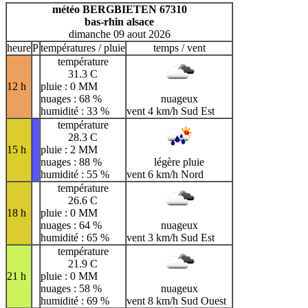
H
I
J
K
L
M
N
météo BERGBIETEN 67310
bas-rhin alsace
O
P
Q
R
S
T
U
dimanche 09 aout 2026
V
W
X
Y
Z
heure
P
températures / pluie
temps / vent
température
31.3 C
12 h
pluie : 0 MM
nuages : 68 %
nuageux
humidité : 33 %
vent 4 km/h Sud Est
température
28.3 C
15 h
pluie : 2 MM
nuages : 88 %
légère pluie
humidité : 55 %
vent 6 km/h Nord
température
26.6 C
18 h
pluie : 0 MM
nuages : 64 %
nuageux
humidité : 65 %
vent 3 km/h Sud Est
température
21.9 C
21 h
pluie : 0 MM
nuages : 58 %
nuageux
humidité : 69 %
vent 8 km/h Sud Ouest