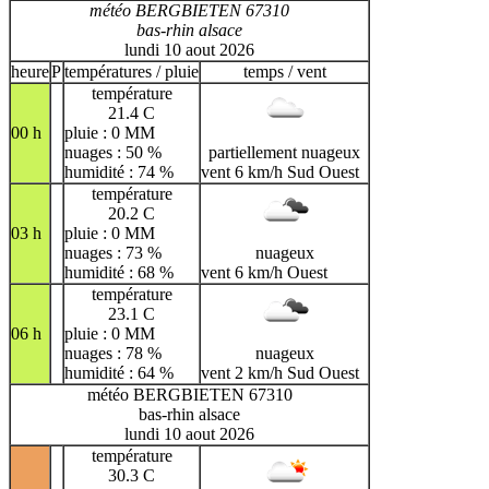
météo BERGBIETEN 67310
bas-rhin alsace
lundi 10 aout 2026
heure
P
températures / pluie
temps / vent
température
21.4 C
00 h
pluie : 0 MM
nuages : 50 %
partiellement nuageux
humidité : 74 %
vent 6 km/h Sud Ouest
température
20.2 C
03 h
pluie : 0 MM
nuages : 73 %
nuageux
humidité : 68 %
vent 6 km/h Ouest
température
23.1 C
06 h
pluie : 0 MM
nuages : 78 %
nuageux
humidité : 64 %
vent 2 km/h Sud Ouest
météo BERGBIETEN 67310
bas-rhin alsace
lundi 10 aout 2026
température
30.3 C