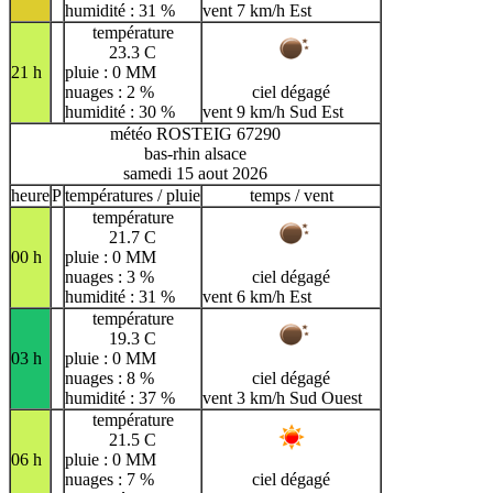
humidité : 31 %
vent 7 km/h Est
température
23.3 C
21 h
pluie : 0 MM
nuages : 2 %
ciel dégagé
humidité : 30 %
vent 9 km/h Sud Est
météo ROSTEIG 67290
bas-rhin alsace
samedi 15 aout 2026
heure
P
températures / pluie
temps / vent
température
21.7 C
00 h
pluie : 0 MM
nuages : 3 %
ciel dégagé
humidité : 31 %
vent 6 km/h Est
température
19.3 C
03 h
pluie : 0 MM
nuages : 8 %
ciel dégagé
humidité : 37 %
vent 3 km/h Sud Ouest
température
21.5 C
06 h
pluie : 0 MM
nuages : 7 %
ciel dégagé