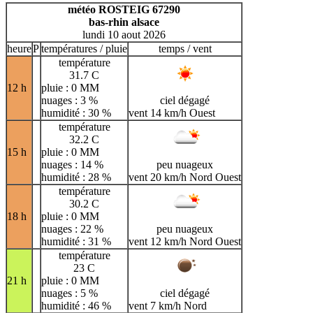
H
I
J
K
L
M
N
météo ROSTEIG 67290
bas-rhin alsace
O
P
Q
R
S
T
U
lundi 10 aout 2026
V
W
X
Y
Z
heure
P
températures / pluie
temps / vent
température
31.7 C
12 h
pluie : 0 MM
nuages : 3 %
ciel dégagé
humidité : 30 %
vent 14 km/h Ouest
température
32.2 C
15 h
pluie : 0 MM
nuages : 14 %
peu nuageux
humidité : 28 %
vent 20 km/h Nord Ouest
température
30.2 C
18 h
pluie : 0 MM
nuages : 22 %
peu nuageux
humidité : 31 %
vent 12 km/h Nord Ouest
température
23 C
21 h
pluie : 0 MM
nuages : 5 %
ciel dégagé
humidité : 46 %
vent 7 km/h Nord