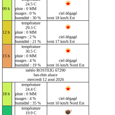
24.5 C
09 h
pluie : 0 MM
nuages : 0 %
ciel dégagé
humidité : 30 %
vent 18 km/h Est
température
29.3 C
12 h
pluie : 0 MM
nuages : 2 %
ciel dégagé
humidité : 21 %
vent 17 km/h Est
température
30.5 C
15 h
pluie : 0 MM
nuages : 4 %
ciel dégagé
humidité : 19 %
vent 16 km/h Nord Est
météo ROSTEIG 67290
bas-rhin alsace
mercredi 12 aout 2026
température
24.4 C
18 h
pluie : 0 MM
nuages : 4 %
ciel dégagé
humidité : 35 %
vent 10 km/h Nord Est
température
19.9 C