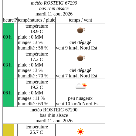
météo ROSTEIG 67290
bas-rhin alsace
mardi 11 aout 2026
heure
P
températures / pluie
temps / vent
température
18.9 C
00 h
pluie : 0 MM
nuages : 3 %
ciel dégagé
humidité : 56 %
vent 9 km/h Nord Est
température
17.2 C
03 h
pluie : 0 MM
nuages : 3 %
ciel dégagé
humidité : 70 %
vent 7 km/h Nord Est
température
19.2 C
06 h
pluie : 0 MM
nuages : 11 %
peu nuageux
humidité : 69 %
vent 10 km/h Nord Est
météo ROSTEIG 67290
bas-rhin alsace
mardi 11 aout 2026
température
25.7 C