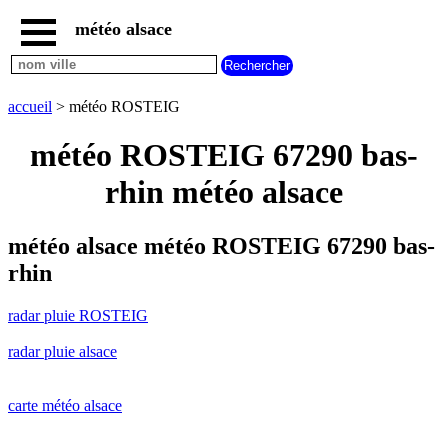
météo alsace
accueil
radar
pluie
accueil
> météo ROSTEIG
ROSTEIG
carte
météo ROSTEIG 67290 bas-
météo
alsace
rhin météo alsace
radar
pluie
alsace
météo alsace météo ROSTEIG 67290 bas-
carte
rhin
météo
france
radar pluie ROSTEIG
météo
villes
radar pluie alsace
et
villages
commencant
par
carte météo alsace
A
B
C
D
E
F
G