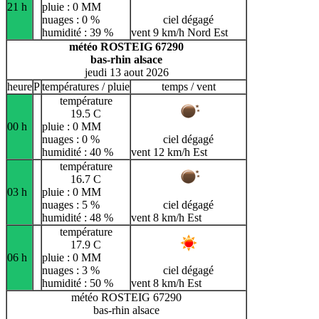
21 h
pluie : 0 MM
nuages : 0 %
ciel dégagé
humidité : 39 %
vent 9 km/h Nord Est
météo ROSTEIG 67290
bas-rhin alsace
jeudi 13 aout 2026
heure
P
températures / pluie
temps / vent
température
19.5 C
00 h
pluie : 0 MM
nuages : 0 %
ciel dégagé
humidité : 40 %
vent 12 km/h Est
température
16.7 C
03 h
pluie : 0 MM
nuages : 5 %
ciel dégagé
humidité : 48 %
vent 8 km/h Est
température
17.9 C
06 h
pluie : 0 MM
nuages : 3 %
ciel dégagé
humidité : 50 %
vent 8 km/h Est
météo ROSTEIG 67290
bas-rhin alsace