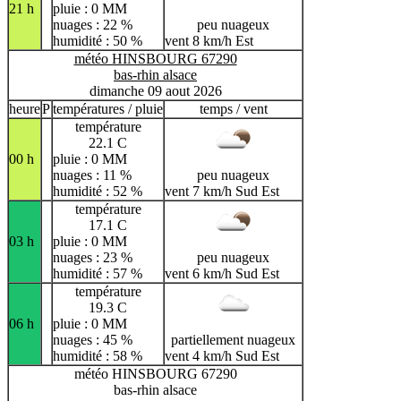
21 h
pluie : 0 MM
nuages : 22 %
peu nuageux
humidité : 50 %
vent 8 km/h Est
météo HINSBOURG 67290
bas-rhin alsace
dimanche 09 aout 2026
heure
P
températures / pluie
temps / vent
température
22.1 C
00 h
pluie : 0 MM
nuages : 11 %
peu nuageux
humidité : 52 %
vent 7 km/h Sud Est
température
17.1 C
03 h
pluie : 0 MM
nuages : 23 %
peu nuageux
humidité : 57 %
vent 6 km/h Sud Est
température
19.3 C
06 h
pluie : 0 MM
nuages : 45 %
partiellement nuageux
humidité : 58 %
vent 4 km/h Sud Est
météo HINSBOURG 67290
bas-rhin alsace