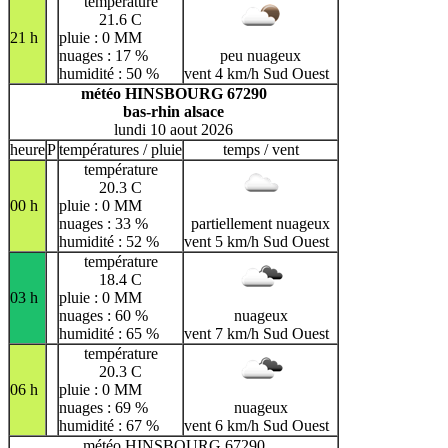
température
21.6 C
21 h
pluie : 0 MM
nuages : 17 %
peu nuageux
humidité : 50 %
vent 4 km/h Sud Ouest
météo HINSBOURG 67290
bas-rhin alsace
lundi 10 aout 2026
heure
P
températures / pluie
temps / vent
température
20.3 C
00 h
pluie : 0 MM
nuages : 33 %
partiellement nuageux
humidité : 52 %
vent 5 km/h Sud Ouest
température
18.4 C
03 h
pluie : 0 MM
nuages : 60 %
nuageux
humidité : 65 %
vent 7 km/h Sud Ouest
température
20.3 C
06 h
pluie : 0 MM
nuages : 69 %
nuageux
humidité : 67 %
vent 6 km/h Sud Ouest
météo HINSBOURG 67290