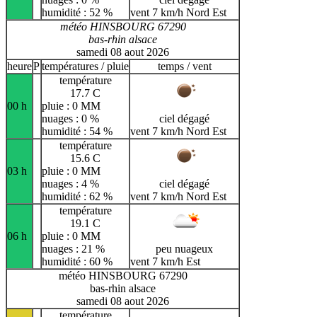
humidité : 52 %
vent 7 km/h Nord Est
météo HINSBOURG 67290
bas-rhin alsace
samedi 08 aout 2026
heure
P
températures / pluie
temps / vent
température
17.7 C
00 h
pluie : 0 MM
nuages : 0 %
ciel dégagé
humidité : 54 %
vent 7 km/h Nord Est
température
15.6 C
03 h
pluie : 0 MM
nuages : 4 %
ciel dégagé
humidité : 62 %
vent 7 km/h Nord Est
température
19.1 C
06 h
pluie : 0 MM
nuages : 21 %
peu nuageux
humidité : 60 %
vent 7 km/h Est
météo HINSBOURG 67290
bas-rhin alsace
samedi 08 aout 2026
température