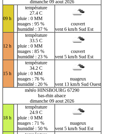
dimanche 09 aout 2026
température
27.4 C
09 h
pluie : 0 MM
nuages : 95 %
couvert
humidité : 37 %
vent 6 km/h Sud Est
température
33.5 C
12 h
pluie : 0 MM
nuages : 85 %
couvert
humidité : 23 %
vent 5 km/h Sud Est
température
34.2 C
15 h
pluie : 0 MM
nuages : 76 %
nuageux
humidité : 20 %
vent 13 km/h Sud Ouest
météo HINSBOURG 67290
bas-rhin alsace
dimanche 09 aout 2026
température
24.9 C
18 h
pluie : 0 MM
nuages : 71 %
nuageux
humidité : 50 %
vent 5 km/h Sud Est