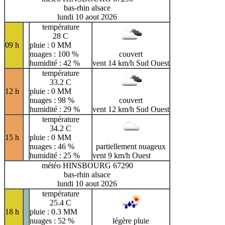
bas-rhin alsace
lundi 10 aout 2026
température
28 C
09 h
pluie : 0 MM
nuages : 100 %
couvert
humidité : 42 %
vent 14 km/h Sud Ouest
température
33.2 C
12 h
pluie : 0 MM
nuages : 98 %
couvert
humidité : 29 %
vent 12 km/h Sud Ouest
température
34.2 C
15 h
pluie : 0 MM
nuages : 46 %
partiellement nuageux
humidité : 25 %
vent 9 km/h Ouest
météo HINSBOURG 67290
bas-rhin alsace
lundi 10 aout 2026
température
25.4 C
18 h
pluie : 0.3 MM
nuages : 52 %
légère pluie