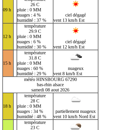
26 C
09 h
pluie : 0 MM
nuages : 4 %
ciel dégagé
humidité : 37 %
vent 13 km/h Est
température
29.9 C
12 h
pluie : 0 MM
nuages : 6 %
ciel dégagé
humidité : 30 %
vent 12 km/h Est
température
31.8 C
15 h
pluie : 0 MM
nuages : 60 %
nuageux
humidité : 29 %
vent 8 km/h Est
météo HINSBOURG 67290
bas-rhin alsace
samedi 08 aout 2026
température
28 C
18 h
pluie : 0 MM
nuages : 34 %
partiellement nuageux
humidité : 48 %
vent 10 km/h Nord Est
température
23 C