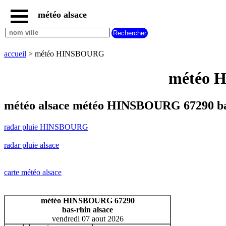
météo alsace
accueil
radar
pluie
accueil
> météo HINSBOURG
HINSBOURG
carte
météo H
météo
alsace
radar
météo alsace météo HINSBOURG 67290 ba
pluie
alsace
radar pluie HINSBOURG
carte
météo
radar pluie alsace
france
météo
villes
carte météo alsace
et
villages
commencant
météo HINSBOURG 67290
par
bas-rhin alsace
A
B
C
D
E
F
G
vendredi 07 aout 2026