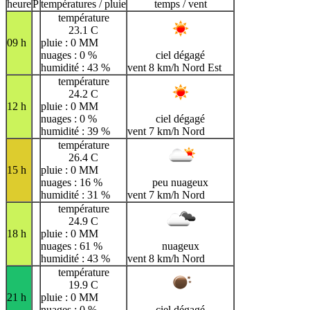
H
I
J
K
L
M
N
heure
P
températures / pluie
temps / vent
température
O
P
Q
R
S
T
U
23.1 C
09 h
pluie : 0 MM
V
W
X
Y
Z
nuages : 0 %
ciel dégagé
humidité : 43 %
vent 8 km/h Nord Est
température
24.2 C
12 h
pluie : 0 MM
nuages : 0 %
ciel dégagé
humidité : 39 %
vent 7 km/h Nord
température
26.4 C
15 h
pluie : 0 MM
nuages : 16 %
peu nuageux
humidité : 31 %
vent 7 km/h Nord
température
24.9 C
18 h
pluie : 0 MM
nuages : 61 %
nuageux
humidité : 43 %
vent 8 km/h Nord
température
19.9 C
21 h
pluie : 0 MM
nuages : 0 %
ciel dégagé