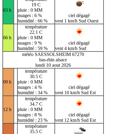
19 C
03 h
pluie : 0 MM
nuages : 6 %
ciel dégagé
humidité : 66 %
vent 1 km/h Sud Ouest
température
22.1 C
06 h
pluie : 0 MM
nuages : 9 %
ciel dégagé
humidité : 59 %
vent 4 km/h Sud
météo SAESSOLSHEIM 67270
bas-rhin alsace
lundi 10 aout 2026
température
30.5 C
09 h
pluie : 0 MM
nuages : 4 %
ciel dégagé
humidité : 34 %
vent 10 km/h Sud Est
température
34.7 C
12 h
pluie : 0 MM
nuages : 8 %
ciel dégagé
humidité : 23 %
vent 12 km/h Sud Est
température
35.5 C