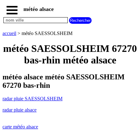
météo alsace
accueil
radar
pluie
accueil
> météo SAESSOLSHEIM
SAESSOLSHEIM
carte
météo SAESSOLSHEIM 67270
météo
alsace
bas-rhin météo alsace
radar
pluie
alsace
météo alsace météo SAESSOLSHEIM
carte
67270 bas-rhin
météo
france
radar pluie SAESSOLSHEIM
météo
villes
radar pluie alsace
et
villages
commencant
par
carte météo alsace
A
B
C
D
E
F
G