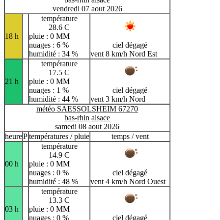
vendredi 07 aout 2026
température
28.6 C
18 h
pluie : 0 MM
nuages : 6 %
ciel dégagé
humidité : 34 %
vent 8 km/h Nord Est
température
17.5 C
21 h
pluie : 0 MM
nuages : 1 %
ciel dégagé
humidité : 44 %
vent 3 km/h Nord
météo SAESSOLSHEIM 67270
bas-rhin alsace
samedi 08 aout 2026
heure
P
températures / pluie
temps / vent
température
14.9 C
00 h
pluie : 0 MM
nuages : 0 %
ciel dégagé
humidité : 48 %
vent 4 km/h Nord Ouest
température
13.3 C
03 h
pluie : 0 MM
nuages : 0 %
ciel dégagé