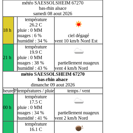
météo SAESSOLSHEIM 67270
bas-rhin alsace
samedi 08 aout 2026
température
26.2 C
18 h
pluie : 0 MM
nuages : 6 %
ciel dégagé
humidité : 34 %
vent 10 km/h Nord Est
température
19.9 C
21 h
pluie : 0 MM
nuages : 38 %
partiellement nuageux
humidité : 43 %
vent 4 km/h Nord
météo SAESSOLSHEIM 67270
bas-rhin alsace
dimanche 09 aout 2026
heure
P
températures / pluie
temps / vent
température
17.5 C
00 h
pluie : 0 MM
nuages : 34 %
partiellement nuageux
humidité : 41 %
vent 2 km/h Nord
température
16.1 C