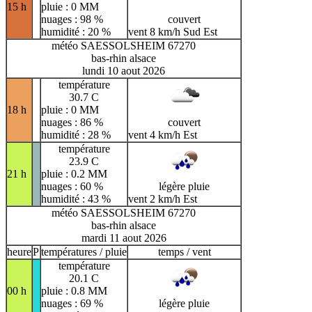
15 h
pluie : 0 MM
nuages : 98 %
couvert
humidité : 20 %
vent 8 km/h Sud Est
météo SAESSOLSHEIM 67270
bas-rhin alsace
lundi 10 aout 2026
température
30.7 C
18 h
pluie : 0 MM
nuages : 86 %
couvert
humidité : 28 %
vent 4 km/h Est
température
23.9 C
21 h
pluie : 0.2 MM
nuages : 60 %
légère pluie
humidité : 43 %
vent 2 km/h Est
météo SAESSOLSHEIM 67270
bas-rhin alsace
mardi 11 aout 2026
heure
P
températures / pluie
temps / vent
température
20.1 C
00 h
pluie : 0.8 MM
nuages : 69 %
légère pluie