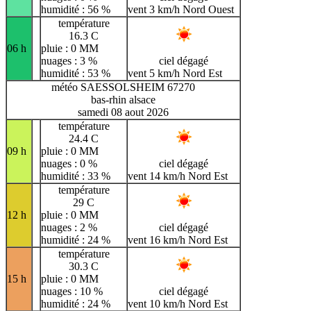
humidité : 56 %
vent 3 km/h Nord Ouest
température
16.3 C
06 h
pluie : 0 MM
nuages : 3 %
ciel dégagé
humidité : 53 %
vent 5 km/h Nord Est
météo SAESSOLSHEIM 67270
bas-rhin alsace
samedi 08 aout 2026
température
24.4 C
09 h
pluie : 0 MM
nuages : 0 %
ciel dégagé
humidité : 33 %
vent 14 km/h Nord Est
température
29 C
12 h
pluie : 0 MM
nuages : 2 %
ciel dégagé
humidité : 24 %
vent 16 km/h Nord Est
température
30.3 C
15 h
pluie : 0 MM
nuages : 10 %
ciel dégagé
humidité : 24 %
vent 10 km/h Nord Est