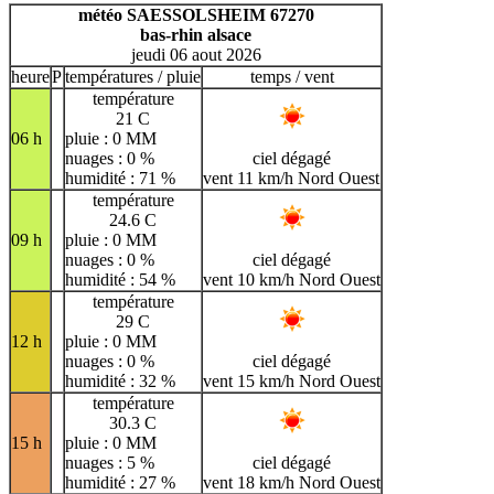
H
I
J
K
L
M
N
météo SAESSOLSHEIM 67270
bas-rhin alsace
O
P
Q
R
S
T
U
jeudi 06 aout 2026
V
W
X
Y
Z
heure
P
températures / pluie
temps / vent
température
21 C
06 h
pluie : 0 MM
nuages : 0 %
ciel dégagé
humidité : 71 %
vent 11 km/h Nord Ouest
température
24.6 C
09 h
pluie : 0 MM
nuages : 0 %
ciel dégagé
humidité : 54 %
vent 10 km/h Nord Ouest
température
29 C
12 h
pluie : 0 MM
nuages : 0 %
ciel dégagé
humidité : 32 %
vent 15 km/h Nord Ouest
température
30.3 C
15 h
pluie : 0 MM
nuages : 5 %
ciel dégagé
humidité : 27 %
vent 18 km/h Nord Ouest