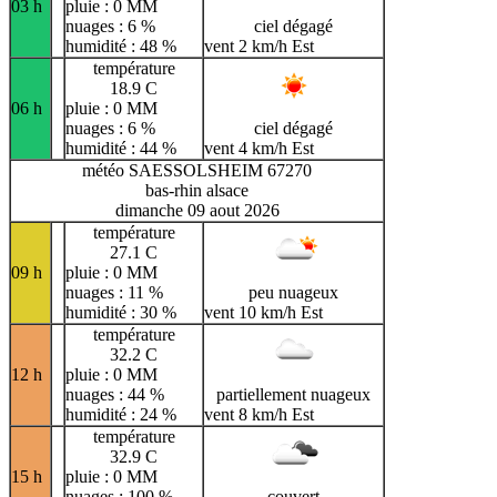
03 h
pluie : 0 MM
nuages : 6 %
ciel dégagé
humidité : 48 %
vent 2 km/h Est
température
18.9 C
06 h
pluie : 0 MM
nuages : 6 %
ciel dégagé
humidité : 44 %
vent 4 km/h Est
météo SAESSOLSHEIM 67270
bas-rhin alsace
dimanche 09 aout 2026
température
27.1 C
09 h
pluie : 0 MM
nuages : 11 %
peu nuageux
humidité : 30 %
vent 10 km/h Est
température
32.2 C
12 h
pluie : 0 MM
nuages : 44 %
partiellement nuageux
humidité : 24 %
vent 8 km/h Est
température
32.9 C
15 h
pluie : 0 MM
nuages : 100 %
couvert