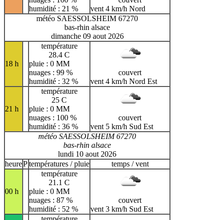
humidité : 21 %
vent 4 km/h Nord
météo SAESSOLSHEIM 67270
bas-rhin alsace
dimanche 09 aout 2026
température
28.4 C
18 h
pluie : 0 MM
nuages : 99 %
couvert
humidité : 32 %
vent 4 km/h Nord Est
température
25 C
21 h
pluie : 0 MM
nuages : 100 %
couvert
humidité : 36 %
vent 5 km/h Sud Est
météo SAESSOLSHEIM 67270
bas-rhin alsace
lundi 10 aout 2026
heure
P
températures / pluie
temps / vent
température
21.1 C
00 h
pluie : 0 MM
nuages : 87 %
couvert
humidité : 52 %
vent 3 km/h Sud Est
température