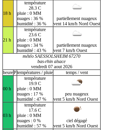
température
28.3 C
18 h
pluie : 0 MM
nuages : 36 %
partiellement nuageux
humidité : 36 %
vent 14 km/h Nord Ouest
température
23.6 C
21 h
pluie : 0 MM
nuages : 34 %
partiellement nuageux
humidité : 43 %
vent 7 km/h Ouest
météo SAESSOLSHEIM 67270
bas-rhin alsace
vendredi 07 aout 2026
heure
P
températures / pluie
temps / vent
température
19.9 C
00 h
pluie : 0 MM
nuages : 17 %
peu nuageux
humidité : 47 %
vent 5 km/h Nord Ouest
température
17.6 C
03 h
pluie : 0 MM
nuages : 0 %
ciel dégagé
humidité : 57 %
vent 5 km/h Nord Ouest