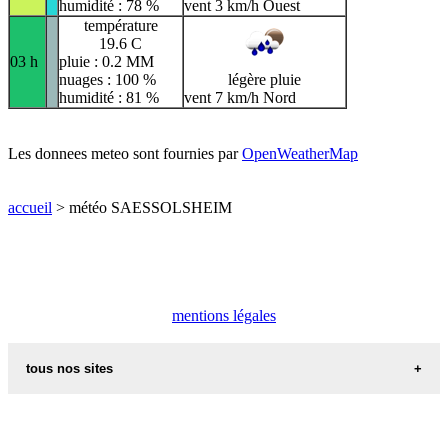
humidité : 78 %
vent 3 km/h Ouest
température
19.6 C
03 h
pluie : 0.2 MM
nuages : 100 %
légère pluie
humidité : 81 %
vent 7 km/h Nord
Les donnees meteo sont fournies par
OpenWeatherMap
accueil
> météo SAESSOLSHEIM
mentions légales
tous nos sites
commune de france