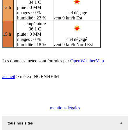
34.1 C
12 h
pluie : 0 MM
nuages : 0 %
ciel dégagé
humidité : 23 %
vent 9 km/h Est
température
36.1 C
15 h
pluie : 0 MM
nuages : 0 %
ciel dégagé
humidité : 18 %
vent 9 km/h Nord Est
Les donnees meteo sont fournies par
OpenWeatherMap
accueil
> météo INGENHEIM
mentions légales
tous nos sites