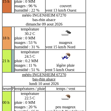
15 h
pluie : 0 MM
nuages : 96 %
couvert
humidité : 22 %
vent 13 km/h Ouest
météo INGENHEIM 67270
bas-rhin alsace
dimanche 09 aout 2026
température
30.2 C
18 h
pluie : 0 MM
nuages : 53 %
nuageux
humidité : 31 %
vent 15 km/h Nord
température
24.5 C
21 h
pluie : 0.2 MM
nuages : 11 %
légère pluie
humidité : 51 %
vent 5 km/h Ouest
météo INGENHEIM 67270
bas-rhin alsace
lundi 10 aout 2026
heure
P
températures / pluie
temps / vent
température
22.5 C
00 h
pluie : 0 MM
nuages : 20 %
peu nuageux