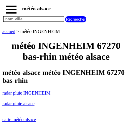
météo alsace
accueil
radar
pluie
accueil
> météo INGENHEIM
INGENHEIM
carte
météo INGENHEIM 67270
météo
alsace
bas-rhin météo alsace
radar
pluie
alsace
météo alsace météo INGENHEIM 67270
carte
bas-rhin
météo
france
radar pluie INGENHEIM
météo
villes
radar pluie alsace
et
villages
commencant
par
carte météo alsace
A
B
C
D
E
F
G