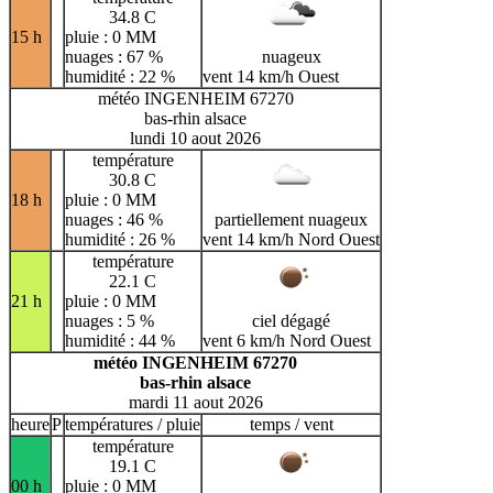
34.8 C
15 h
pluie : 0 MM
nuages : 67 %
nuageux
humidité : 22 %
vent 14 km/h Ouest
météo INGENHEIM 67270
bas-rhin alsace
lundi 10 aout 2026
température
30.8 C
18 h
pluie : 0 MM
nuages : 46 %
partiellement nuageux
humidité : 26 %
vent 14 km/h Nord Ouest
température
22.1 C
21 h
pluie : 0 MM
nuages : 5 %
ciel dégagé
humidité : 44 %
vent 6 km/h Nord Ouest
météo INGENHEIM 67270
bas-rhin alsace
mardi 11 aout 2026
heure
P
températures / pluie
temps / vent
température
19.1 C
00 h
pluie : 0 MM