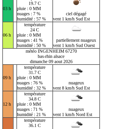
19.7 C
03 h
pluie : 0 MM
nuages : 7 %
ciel dégagé
humidité : 57 %
vent 1 km/h Sud Est
température
24 C
06 h
pluie : 0 MM
nuages : 41 %
partiellement nuageux
humidité : 50 %
vent 1 km/h Sud Ouest
météo INGENHEIM 67270
bas-rhin alsace
dimanche 09 aout 2026
température
31.7 C
09 h
pluie : 0 MM
nuages : 76 %
nuageux
humidité : 32 %
vent 8 km/h Sud Est
température
34.8 C
12 h
pluie : 0 MM
nuages : 71 %
nuageux
humidité : 21 %
vent 1 km/h Nord Est
température
36.1 C