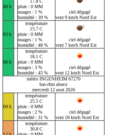
17.8 C
00 h
pluie : 0 MM
nuages : 1 %
ciel dégagé
humidité : 39 %
vent 9 km/h Nord Est
température
15.7 C
03 h
pluie : 0 MM
nuages : 1 %
ciel dégagé
humidité : 48 %
vent 7 km/h Nord Est
température
18.1 C
06 h
pluie : 0 MM
nuages : 3 %
ciel dégagé
humidité : 45 %
vent 12 km/h Nord Est
météo INGENHEIM 67270
bas-rhin alsace
mercredi 12 aout 2026
température
25.5 C
09 h
pluie : 0 MM
nuages : 2 %
ciel dégagé
humidité : 31 %
vent 18 km/h Nord Est
température
30.8 C
12 h
pluie : 0 MM