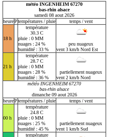
H
I
J
K
L
M
N
météo INGENHEIM 67270
bas-rhin alsace
O
P
Q
R
S
T
U
samedi 08 aout 2026
V
W
X
Y
Z
heure
P
températures / pluie
temps / vent
température
30.3 C
18 h
pluie : 0 MM
nuages : 24 %
peu nuageux
humidité : 33 %
vent 3 km/h Nord Est
température
28.7 C
21 h
pluie : 0 MM
nuages : 28 %
partiellement nuageux
humidité : 36 %
vent 2 km/h Nord
météo INGENHEIM 67270
bas-rhin alsace
dimanche 09 aout 2026
heure
P
températures / pluie
temps / vent
température
24.8 C
00 h
pluie : 0 MM
nuages : 25 %
partiellement nuageux
humidité : 45 %
vent 1 km/h Sud
température