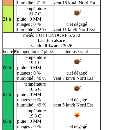
humidité : 21 %
vent 15 km/h Nord Est
température
21.7 C
21 h
pluie : 0 MM
nuages : 0 %
ciel dégagé
humidité : 32 %
vent 11 km/h Nord Est
météo HUTTENDORF 67270
bas-rhin alsace
vendredi 14 aout 2026
heure
P
températures / pluie
temps / vent
température
19.1 C
00 h
pluie : 0 MM
nuages : 0 %
ciel dégagé
humidité : 40 %
vent 7 km/h Nord Est
température
16.6 C
03 h
pluie : 0 MM
nuages : 0 %
ciel dégagé
humidité : 49 %
vent 5 km/h Nord Est
température
19.3 C
06 h
pluie : 0 MM
nuages : 0 %
ciel dégagé