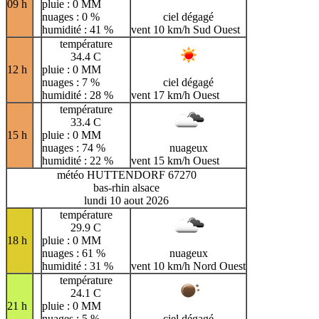
09 h
pluie : 0 MM
nuages : 0 %
ciel dégagé
humidité : 41 %
vent 10 km/h Sud Ouest
température
34.4 C
12 h
pluie : 0 MM
nuages : 7 %
ciel dégagé
humidité : 28 %
vent 17 km/h Ouest
température
33.4 C
15 h
pluie : 0 MM
nuages : 74 %
nuageux
humidité : 22 %
vent 15 km/h Ouest
météo HUTTENDORF 67270
bas-rhin alsace
lundi 10 aout 2026
température
29.9 C
18 h
pluie : 0 MM
nuages : 61 %
nuageux
humidité : 31 %
vent 10 km/h Nord Ouest
température
24.1 C
21 h
pluie : 0 MM
nuages : 5 %
ciel dégagé