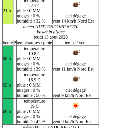
température
22.1 C
21 h
pluie : 0 MM
nuages : 0 %
ciel dégagé
humidité : 32 %
vent 14 km/h Nord Est
météo HUTTENDORF 67270
bas-rhin alsace
jeudi 13 aout 2026
heure
P
températures / pluie
temps / vent
température
19.8 C
00 h
pluie : 0 MM
nuages : 0 %
ciel dégagé
humidité : 39 %
vent 11 km/h Nord Est
température
16.9 C
03 h
pluie : 0 MM
nuages : 0 %
ciel dégagé
humidité : 50 %
vent 9 km/h Nord Est
température
19 C
06 h
pluie : 0 MM
nuages : 0 %
ciel dégagé
humidité : 45 %
vent 9 km/h Nord Est
météo HUTTENDORF 67270