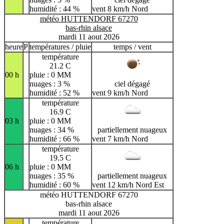
humidité : 44 %
vent 8 km/h Nord
météo HUTTENDORF 67270
bas-rhin alsace
mardi 11 aout 2026
heure
P
températures / pluie
temps / vent
température
21.2 C
00 h
pluie : 0 MM
nuages : 3 %
ciel dégagé
humidité : 52 %
vent 9 km/h Nord
température
16.9 C
03 h
pluie : 0 MM
nuages : 34 %
partiellement nuageux
humidité : 66 %
vent 7 km/h Nord
température
19.5 C
06 h
pluie : 0 MM
nuages : 35 %
partiellement nuageux
humidité : 60 %
vent 12 km/h Nord Est
météo HUTTENDORF 67270
bas-rhin alsace
mardi 11 aout 2026
température