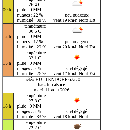
26.4 C
09 h
pluie : 0 MM
nuages : 22 %
peu nuageux
humidité : 38 %
vent 19 km/h Nord Est
température
30.6 C
12 h
pluie : 0 MM
nuages : 12 %
peu nuageux
humidité : 29 %
vent 20 km/h Nord Est
température
32.1 C
15 h
pluie : 0 MM
nuages : 5 %
ciel dégagé
humidité : 26 %
vent 17 km/h Nord Est
météo HUTTENDORF 67270
bas-rhin alsace
mardi 11 aout 2026
température
27.8 C
18 h
pluie : 0 MM
nuages : 3 %
ciel dégagé
humidité : 33 %
vent 18 km/h Nord
température
22.2 C