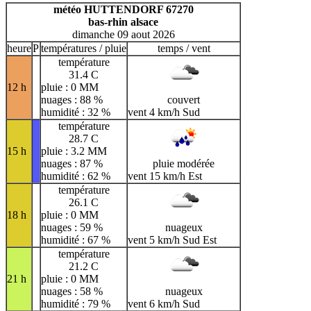
H
I
J
K
L
M
N
météo HUTTENDORF 67270
bas-rhin alsace
O
P
Q
R
S
T
U
dimanche 09 aout 2026
V
W
X
Y
Z
heure
P
températures / pluie
temps / vent
température
31.4 C
12 h
pluie : 0 MM
nuages : 88 %
couvert
humidité : 32 %
vent 4 km/h Sud
température
28.7 C
15 h
pluie : 3.2 MM
nuages : 87 %
pluie modérée
humidité : 62 %
vent 15 km/h Est
température
26.1 C
18 h
pluie : 0 MM
nuages : 59 %
nuageux
humidité : 67 %
vent 5 km/h Sud Est
température
21.2 C
21 h
pluie : 0 MM
nuages : 58 %
nuageux
humidité : 79 %
vent 6 km/h Sud