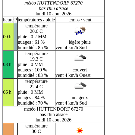
météo HUTTENDORF 67270
bas-rhin alsace
lundi 10 aout 2026
heure
P
températures / pluie
temps / vent
température
20.6 C
00 h
pluie : 0.2 MM
nuages : 61 %
légère pluie
humidité : 85 %
vent 4 km/h Sud
température
19.3 C
03 h
pluie : 0 MM
nuages : 100 %
couvert
humidité : 83 %
vent 4 km/h Ouest
température
22.4 C
06 h
pluie : 0 MM
nuages : 84 %
nuageux
humidité : 70 %
vent 4 km/h Sud
météo HUTTENDORF 67270
bas-rhin alsace
lundi 10 aout 2026
température
30 C