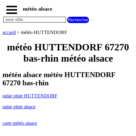
météo alsace
accueil
radar
pluie
accueil
> météo HUTTENDORF
HUTTENDORF
carte
météo HUTTENDORF 67270
météo
alsace
bas-rhin météo alsace
radar
pluie
alsace
météo alsace météo HUTTENDORF
carte
67270 bas-rhin
météo
france
radar pluie HUTTENDORF
météo
villes
radar pluie alsace
et
villages
commencant
par
carte météo alsace
A
B
C
D
E
F
G