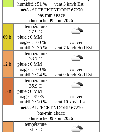
humidité : 51 %
vent 3 km/h Est
météo ALTECKENDORF 67270
bas-rhin alsace
dimanche 09 aout 2026
température
27.9 C
09 h
pluie : 0 MM
nuages : 100 %
couvert
humidité : 35 %
vent 7 km/h Sud Est
température
33.7 C
12 h
pluie : 0 MM
nuages : 100 %
couvert
humidité : 24 %
vent 9 km/h Sud Est
température
35.9 C
15 h
pluie : 0 MM
nuages : 99 %
couvert
humidité : 20 %
vent 10 km/h Est
météo ALTECKENDORF 67270
bas-rhin alsace
dimanche 09 aout 2026
température
31.3 C