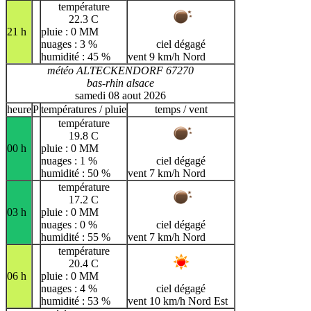
température
22.3 C
21 h
pluie : 0 MM
nuages : 3 %
ciel dégagé
humidité : 45 %
vent 9 km/h Nord
météo ALTECKENDORF 67270
bas-rhin alsace
samedi 08 aout 2026
heure
P
températures / pluie
temps / vent
température
19.8 C
00 h
pluie : 0 MM
nuages : 1 %
ciel dégagé
humidité : 50 %
vent 7 km/h Nord
température
17.2 C
03 h
pluie : 0 MM
nuages : 0 %
ciel dégagé
humidité : 55 %
vent 7 km/h Nord
température
20.4 C
06 h
pluie : 0 MM
nuages : 4 %
ciel dégagé
humidité : 53 %
vent 10 km/h Nord Est