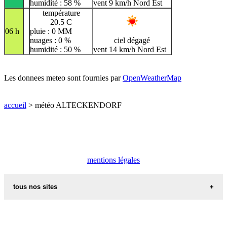
humidité : 58 %
vent 9 km/h Nord Est
température
20.5 C
06 h
pluie : 0 MM
nuages : 0 %
ciel dégagé
humidité : 50 %
vent 14 km/h Nord Est
Les donnees meteo sont fournies par
OpenWeatherMap
accueil
> météo ALTECKENDORF
mentions légales
tous nos sites
commune de france