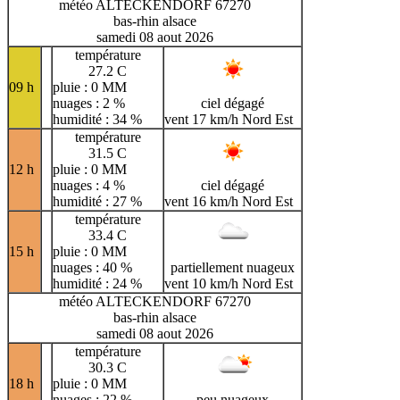
météo ALTECKENDORF 67270
bas-rhin alsace
samedi 08 aout 2026
température
27.2 C
09 h
pluie : 0 MM
nuages : 2 %
ciel dégagé
humidité : 34 %
vent 17 km/h Nord Est
température
31.5 C
12 h
pluie : 0 MM
nuages : 4 %
ciel dégagé
humidité : 27 %
vent 16 km/h Nord Est
température
33.4 C
15 h
pluie : 0 MM
nuages : 40 %
partiellement nuageux
humidité : 24 %
vent 10 km/h Nord Est
météo ALTECKENDORF 67270
bas-rhin alsace
samedi 08 aout 2026
température
30.3 C
18 h
pluie : 0 MM
nuages : 22 %
peu nuageux