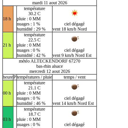
mardi 11 aout 2026
température
30.2 C
18 h
pluie : 0 MM
nuages : 1 %
ciel dégagé
humidité : 29 %
vent 18 km/h Nord
température
22.5 C
21 h
pluie : 0 MM
nuages : 0 %
ciel dégagé
humidité : 42 %
vent 9 km/h Nord Est
météo ALTECKENDORF 67270
bas-rhin alsace
mercredi 12 aout 2026
heure
P
températures / pluie
temps / vent
température
21.1 C
00 h
pluie : 0 MM
nuages : 0 %
ciel dégagé
humidité : 46 %
vent 14 km/h Nord Est
température
18.7 C
03 h
pluie : 0 MM
nuages : 0 %
ciel dégagé