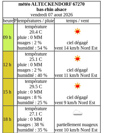
H
I
J
K
L
M
N
météo ALTECKENDORF 67270
bas-rhin alsace
O
P
Q
R
S
T
U
vendredi 07 aout 2026
V
W
X
Y
Z
heure
P
températures / pluie
temps / vent
température
20.4 C
09 h
pluie : 0 MM
nuages : 2 %
ciel dégagé
humidité : 54 %
vent 14 km/h Nord Est
température
25.1 C
12 h
pluie : 0 MM
nuages : 2 %
ciel dégagé
humidité : 40 %
vent 11 km/h Nord Est
température
29.5 C
15 h
pluie : 0 MM
nuages : 8 %
ciel dégagé
humidité : 25 %
vent 9 km/h Nord Est
température
27.1 C
18 h
pluie : 0 MM
nuages : 38 %
partiellement nuageux
humidité : 35 %
vent 10 km/h Nord Est