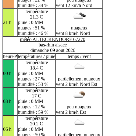
humidité : 34 %
vent 12 km/h Nord
température
21.3 C
21 h
pluie : 0 MM
nuages : 51 %
nuageux
humidité : 46 %
vent 8 km/h Nord
météo ALTECKENDORF 67270
bas-rhin alsace
dimanche 09 aout 2026
heure
P
températures / pluie
temps / vent
température
18.4 C
00 h
pluie : 0 MM
nuages : 27 %
partiellement nuageux
humidité : 53 %
vent 2 km/h Nord Est
température
17 C
03 h
pluie : 0 MM
nuages : 12 %
peu nuageux
humidité : 59 %
vent 2 km/h Est
température
20.2 C
06 h
pluie : 0 MM
nuages : 50 %
partiellement nuageux