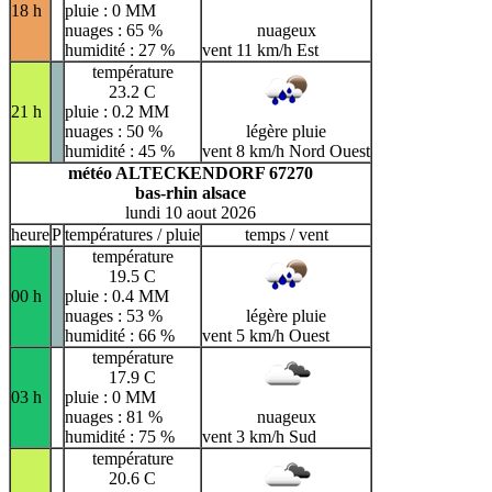
18 h
pluie : 0 MM
nuages : 65 %
nuageux
humidité : 27 %
vent 11 km/h Est
température
23.2 C
21 h
pluie : 0.2 MM
nuages : 50 %
légère pluie
humidité : 45 %
vent 8 km/h Nord Ouest
météo ALTECKENDORF 67270
bas-rhin alsace
lundi 10 aout 2026
heure
P
températures / pluie
temps / vent
température
19.5 C
00 h
pluie : 0.4 MM
nuages : 53 %
légère pluie
humidité : 66 %
vent 5 km/h Ouest
température
17.9 C
03 h
pluie : 0 MM
nuages : 81 %
nuageux
humidité : 75 %
vent 3 km/h Sud
température
20.6 C