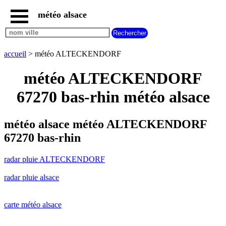
météo alsace
accueil
radar
pluie
accueil
> météo ALTECKENDORF
ALTECKENDORF
carte
météo ALTECKENDORF
météo
alsace
67270 bas-rhin météo alsace
radar
pluie
alsace
météo alsace météo ALTECKENDORF
carte
67270 bas-rhin
météo
france
radar pluie ALTECKENDORF
météo
villes
radar pluie alsace
et
villages
commencant
par
carte météo alsace
A
B
C
D
E
F
G