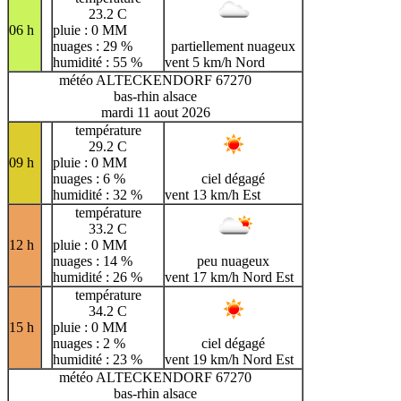
23.2 C
06 h
pluie : 0 MM
nuages : 29 %
partiellement nuageux
humidité : 55 %
vent 5 km/h Nord
météo ALTECKENDORF 67270
bas-rhin alsace
mardi 11 aout 2026
température
29.2 C
09 h
pluie : 0 MM
nuages : 6 %
ciel dégagé
humidité : 32 %
vent 13 km/h Est
température
33.2 C
12 h
pluie : 0 MM
nuages : 14 %
peu nuageux
humidité : 26 %
vent 17 km/h Nord Est
température
34.2 C
15 h
pluie : 0 MM
nuages : 2 %
ciel dégagé
humidité : 23 %
vent 19 km/h Nord Est
météo ALTECKENDORF 67270
bas-rhin alsace