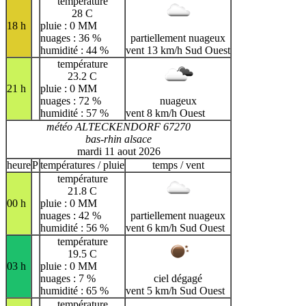
température
28 C
18 h
pluie : 0 MM
nuages : 36 %
partiellement nuageux
humidité : 44 %
vent 13 km/h Sud Ouest
température
23.2 C
21 h
pluie : 0 MM
nuages : 72 %
nuageux
humidité : 57 %
vent 8 km/h Ouest
météo ALTECKENDORF 67270
bas-rhin alsace
mardi 11 aout 2026
heure
P
températures / pluie
temps / vent
température
21.8 C
00 h
pluie : 0 MM
nuages : 42 %
partiellement nuageux
humidité : 56 %
vent 6 km/h Sud Ouest
température
19.5 C
03 h
pluie : 0 MM
nuages : 7 %
ciel dégagé
humidité : 65 %
vent 5 km/h Sud Ouest
température