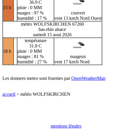
36.9 C
15 h
pluie : 0 MM
nuages : 97 %
couvert
humidité : 17 %
vent 13 km/h Nord Ouest
météo WOLFSKIRCHEN 67260
bas-rhin alsace
samedi 15 aout 2026
température
31.8 C
18 h
pluie : 0 MM
nuages : 81 %
nuageux
humidité : 27 %
vent 17 km/h Nord
Les donnees meteo sont fournies par
OpenWeatherMap
accueil
> météo WOLFSKIRCHEN
mentions légales