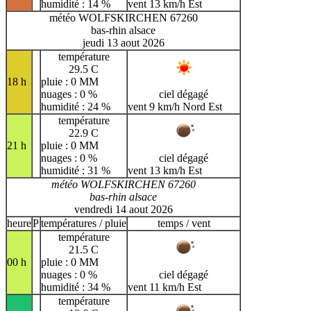
humidité : 14 %
vent 13 km/h Est
météo WOLFSKIRCHEN 67260
bas-rhin alsace
jeudi 13 aout 2026
température
29.5 C
18 h
pluie : 0 MM
nuages : 0 %
ciel dégagé
humidité : 24 %
vent 9 km/h Nord Est
température
22.9 C
21 h
pluie : 0 MM
nuages : 0 %
ciel dégagé
humidité : 31 %
vent 13 km/h Est
météo WOLFSKIRCHEN 67260
bas-rhin alsace
vendredi 14 aout 2026
heure
P
températures / pluie
temps / vent
température
21.5 C
00 h
pluie : 0 MM
nuages : 0 %
ciel dégagé
humidité : 34 %
vent 11 km/h Est
température