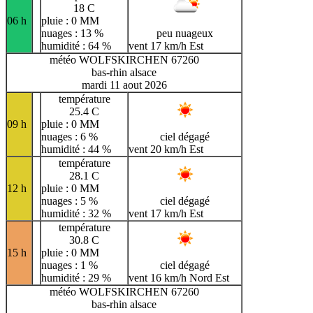
18 C
06 h
pluie : 0 MM
nuages : 13 %
peu nuageux
humidité : 64 %
vent 17 km/h Est
météo WOLFSKIRCHEN 67260
bas-rhin alsace
mardi 11 aout 2026
température
25.4 C
09 h
pluie : 0 MM
nuages : 6 %
ciel dégagé
humidité : 44 %
vent 20 km/h Est
température
28.1 C
12 h
pluie : 0 MM
nuages : 5 %
ciel dégagé
humidité : 32 %
vent 17 km/h Est
température
30.8 C
15 h
pluie : 0 MM
nuages : 1 %
ciel dégagé
humidité : 29 %
vent 16 km/h Nord Est
météo WOLFSKIRCHEN 67260
bas-rhin alsace