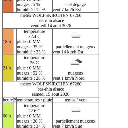
nuages : 5 %
ciel dégagé
humidité : 12 %
vent 7 km/h Est
météo WOLFSKIRCHEN 67260
bas-rhin alsace
vendredi 14 aout 2026
température
32.4 C
18 h
pluie : 0 MM
nuages : 35 %
partiellement nuageux
humidité : 23 %
vent 14 km/h Est
température
26 C
21 h
pluie : 0 MM
nuages : 52 %
nuageux
humidité : 28 %
vent 1 km/h Nord
météo WOLFSKIRCHEN 67260
bas-rhin alsace
samedi 15 aout 2026
heure
P
températures / pluie
temps / vent
température
22.6 C
00 h
pluie : 0 MM
nuages : 28 %
partiellement nuageux
humidité : 34 %
vent 7 km/h Sud