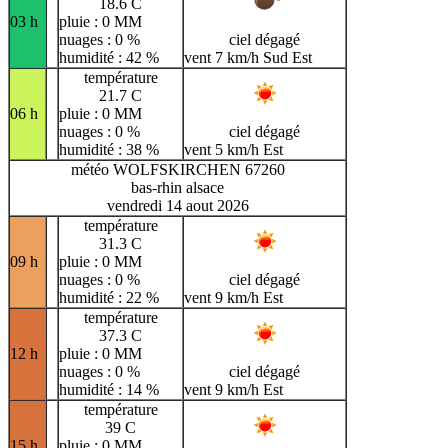
18.6 C
03 h
pluie : 0 MM
nuages : 0 %
ciel dégagé
humidité : 42 %
vent 7 km/h Sud Est
température
21.7 C
06 h
pluie : 0 MM
nuages : 0 %
ciel dégagé
humidité : 38 %
vent 5 km/h Est
météo WOLFSKIRCHEN 67260
bas-rhin alsace
vendredi 14 aout 2026
température
31.3 C
09 h
pluie : 0 MM
nuages : 0 %
ciel dégagé
humidité : 22 %
vent 9 km/h Est
température
37.3 C
12 h
pluie : 0 MM
nuages : 0 %
ciel dégagé
humidité : 14 %
vent 9 km/h Est
température
39 C
15 h
pluie : 0 MM