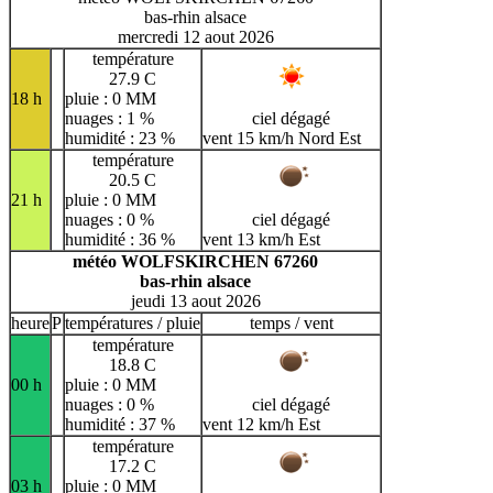
bas-rhin alsace
mercredi 12 aout 2026
température
27.9 C
18 h
pluie : 0 MM
nuages : 1 %
ciel dégagé
humidité : 23 %
vent 15 km/h Nord Est
température
20.5 C
21 h
pluie : 0 MM
nuages : 0 %
ciel dégagé
humidité : 36 %
vent 13 km/h Est
météo WOLFSKIRCHEN 67260
bas-rhin alsace
jeudi 13 aout 2026
heure
P
températures / pluie
temps / vent
température
18.8 C
00 h
pluie : 0 MM
nuages : 0 %
ciel dégagé
humidité : 37 %
vent 12 km/h Est
température
17.2 C
03 h
pluie : 0 MM