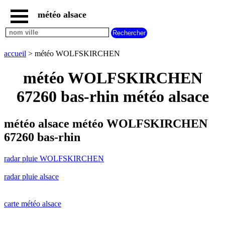
météo alsace
accueil
radar
pluie
accueil
> météo WOLFSKIRCHEN
WOLFSKIRCHEN
carte
météo WOLFSKIRCHEN
météo
alsace
67260 bas-rhin météo alsace
radar
pluie
alsace
météo alsace météo WOLFSKIRCHEN
carte
67260 bas-rhin
météo
france
radar pluie WOLFSKIRCHEN
météo
villes
radar pluie alsace
et
villages
commencant
par
carte météo alsace
A
B
C
D
E
F
G