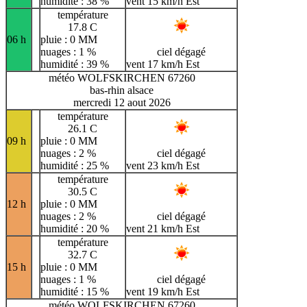
humidité : 38 %
vent 15 km/h Est
température
17.8 C
06 h
pluie : 0 MM
nuages : 1 %
ciel dégagé
humidité : 39 %
vent 17 km/h Est
météo WOLFSKIRCHEN 67260
bas-rhin alsace
mercredi 12 aout 2026
température
26.1 C
09 h
pluie : 0 MM
nuages : 2 %
ciel dégagé
humidité : 25 %
vent 23 km/h Est
température
30.5 C
12 h
pluie : 0 MM
nuages : 2 %
ciel dégagé
humidité : 20 %
vent 21 km/h Est
température
32.7 C
15 h
pluie : 0 MM
nuages : 1 %
ciel dégagé
humidité : 15 %
vent 19 km/h Est
météo WOLFSKIRCHEN 67260