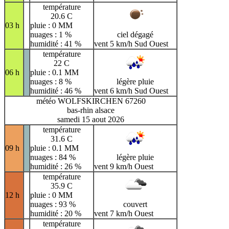
température
20.6 C
03 h
pluie : 0 MM
nuages : 1 %
ciel dégagé
humidité : 41 %
vent 5 km/h Sud Ouest
température
22 C
06 h
pluie : 0.1 MM
nuages : 8 %
légère pluie
humidité : 46 %
vent 6 km/h Sud Ouest
météo WOLFSKIRCHEN 67260
bas-rhin alsace
samedi 15 aout 2026
température
31.6 C
09 h
pluie : 0.1 MM
nuages : 84 %
légère pluie
humidité : 26 %
vent 9 km/h Ouest
température
35.9 C
12 h
pluie : 0 MM
nuages : 93 %
couvert
humidité : 20 %
vent 7 km/h Ouest
température