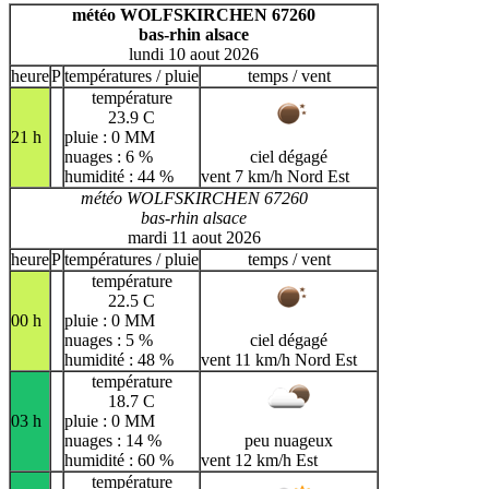
H
I
J
K
L
M
N
météo WOLFSKIRCHEN 67260
bas-rhin alsace
O
P
Q
R
S
T
U
lundi 10 aout 2026
V
W
X
Y
Z
heure
P
températures / pluie
temps / vent
température
23.9 C
21 h
pluie : 0 MM
nuages : 6 %
ciel dégagé
humidité : 44 %
vent 7 km/h Nord Est
météo WOLFSKIRCHEN 67260
bas-rhin alsace
mardi 11 aout 2026
heure
P
températures / pluie
temps / vent
température
22.5 C
00 h
pluie : 0 MM
nuages : 5 %
ciel dégagé
humidité : 48 %
vent 11 km/h Nord Est
température
18.7 C
03 h
pluie : 0 MM
nuages : 14 %
peu nuageux
humidité : 60 %
vent 12 km/h Est
température