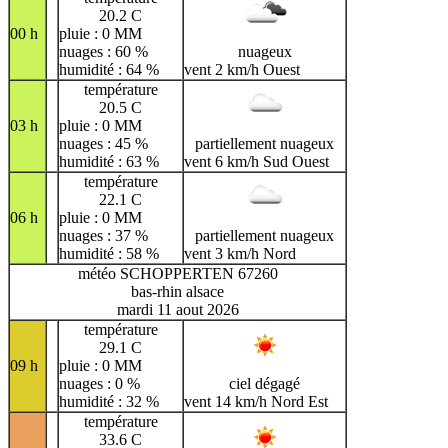
20.2 C
00 h
pluie : 0 MM
nuages : 60 %
nuageux
humidité : 64 %
vent 2 km/h Ouest
température
20.5 C
03 h
pluie : 0 MM
nuages : 45 %
partiellement nuageux
humidité : 63 %
vent 6 km/h Sud Ouest
température
22.1 C
06 h
pluie : 0 MM
nuages : 37 %
partiellement nuageux
humidité : 58 %
vent 3 km/h Nord
météo SCHOPPERTEN 67260
bas-rhin alsace
mardi 11 aout 2026
température
29.1 C
09 h
pluie : 0 MM
nuages : 0 %
ciel dégagé
humidité : 32 %
vent 14 km/h Nord Est
température
33.6 C