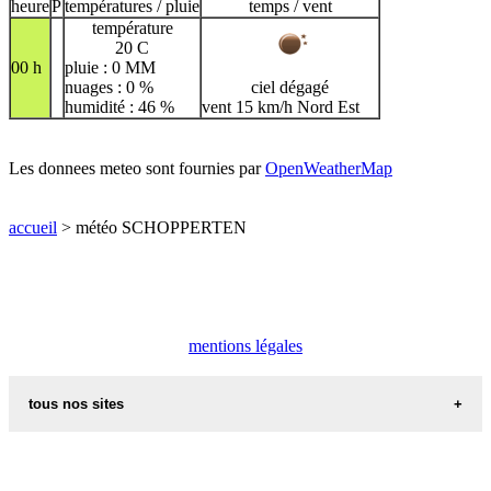
heure
P
températures / pluie
temps / vent
température
20 C
00 h
pluie : 0 MM
nuages : 0 %
ciel dégagé
humidité : 46 %
vent 15 km/h Nord Est
Les donnees meteo sont fournies par
OpenWeatherMap
accueil
> météo SCHOPPERTEN
mentions légales
tous nos sites
commune de france