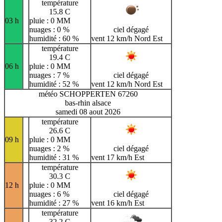
température
15.8 C
03 h
pluie : 0 MM
nuages : 0 %
ciel dégagé
humidité : 60 %
vent 12 km/h Nord Est
température
19.4 C
06 h
pluie : 0 MM
nuages : 7 %
ciel dégagé
humidité : 52 %
vent 12 km/h Nord Est
météo SCHOPPERTEN 67260
bas-rhin alsace
samedi 08 aout 2026
température
26.6 C
09 h
pluie : 0 MM
nuages : 2 %
ciel dégagé
humidité : 31 %
vent 17 km/h Est
température
30.3 C
12 h
pluie : 0 MM
nuages : 6 %
ciel dégagé
humidité : 27 %
vent 16 km/h Est
température
32.2 C