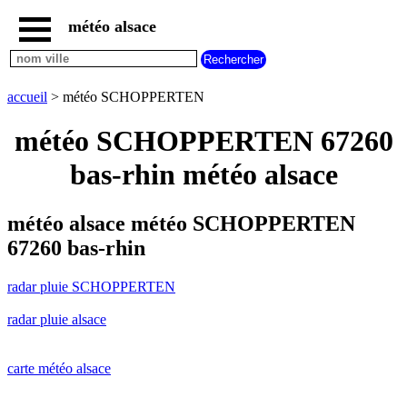
météo alsace
accueil
radar
pluie
accueil
> météo SCHOPPERTEN
SCHOPPERTEN
carte
météo SCHOPPERTEN 67260
météo
alsace
bas-rhin météo alsace
radar
pluie
alsace
météo alsace météo SCHOPPERTEN
carte
67260 bas-rhin
météo
france
radar pluie SCHOPPERTEN
météo
villes
radar pluie alsace
et
villages
commencant
par
carte météo alsace
A
B
C
D
E
F
G