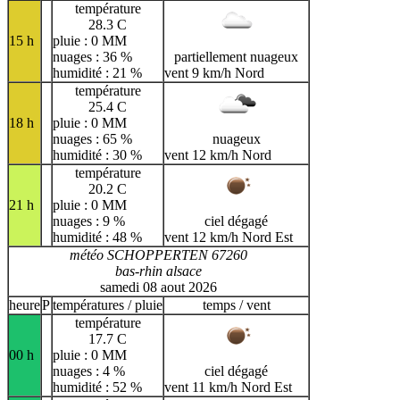
température
28.3 C
15 h
pluie : 0 MM
nuages : 36 %
partiellement nuageux
humidité : 21 %
vent 9 km/h Nord
température
25.4 C
18 h
pluie : 0 MM
nuages : 65 %
nuageux
humidité : 30 %
vent 12 km/h Nord
température
20.2 C
21 h
pluie : 0 MM
nuages : 9 %
ciel dégagé
humidité : 48 %
vent 12 km/h Nord Est
météo SCHOPPERTEN 67260
bas-rhin alsace
samedi 08 aout 2026
heure
P
températures / pluie
temps / vent
température
17.7 C
00 h
pluie : 0 MM
nuages : 4 %
ciel dégagé
humidité : 52 %
vent 11 km/h Nord Est