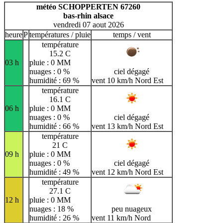
H
I
J
K
L
M
N
météo SCHOPPERTEN 67260
bas-rhin alsace
O
P
Q
R
S
T
U
vendredi 07 aout 2026
V
W
X
Y
Z
heure
P
températures / pluie
temps / vent
température
15.2 C
03 h
pluie : 0 MM
nuages : 0 %
ciel dégagé
humidité : 69 %
vent 10 km/h Nord Est
température
16.1 C
06 h
pluie : 0 MM
nuages : 0 %
ciel dégagé
humidité : 66 %
vent 13 km/h Nord Est
température
21 C
09 h
pluie : 0 MM
nuages : 0 %
ciel dégagé
humidité : 49 %
vent 12 km/h Nord Est
température
27.1 C
12 h
pluie : 0 MM
nuages : 18 %
peu nuageux
humidité : 26 %
vent 11 km/h Nord