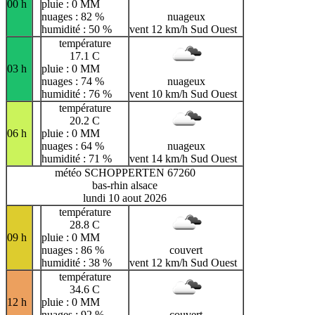
00 h
pluie : 0 MM
nuages : 82 %
nuageux
humidité : 50 %
vent 12 km/h Sud Ouest
température
17.1 C
03 h
pluie : 0 MM
nuages : 74 %
nuageux
humidité : 76 %
vent 10 km/h Sud Ouest
température
20.2 C
06 h
pluie : 0 MM
nuages : 64 %
nuageux
humidité : 71 %
vent 14 km/h Sud Ouest
météo SCHOPPERTEN 67260
bas-rhin alsace
lundi 10 aout 2026
température
28.8 C
09 h
pluie : 0 MM
nuages : 86 %
couvert
humidité : 38 %
vent 12 km/h Sud Ouest
température
34.6 C
12 h
pluie : 0 MM
nuages : 92 %
couvert