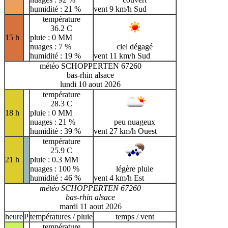
humidité : 21 %
vent 9 km/h Sud
température
36.2 C
15 h
pluie : 0 MM
nuages : 7 %
ciel dégagé
humidité : 19 %
vent 11 km/h Sud
météo SCHOPPERTEN 67260
bas-rhin alsace
lundi 10 aout 2026
température
28.3 C
18 h
pluie : 0 MM
nuages : 21 %
peu nuageux
humidité : 39 %
vent 27 km/h Ouest
température
25.9 C
21 h
pluie : 0.3 MM
nuages : 100 %
légère pluie
humidité : 46 %
vent 4 km/h Est
météo SCHOPPERTEN 67260
bas-rhin alsace
mardi 11 aout 2026
heure
P
températures / pluie
temps / vent
température