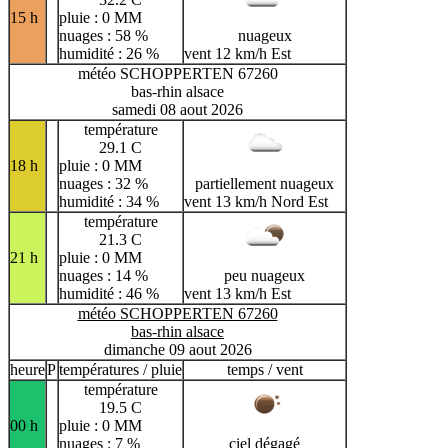
15 h
pluie : 0 MM
nuages : 58 %
nuageux
humidité : 26 %
vent 12 km/h Est
météo SCHOPPERTEN 67260
bas-rhin alsace
samedi 08 aout 2026
température
29.1 C
18 h
pluie : 0 MM
nuages : 32 %
partiellement nuageux
humidité : 34 %
vent 13 km/h Nord Est
température
21.3 C
21 h
pluie : 0 MM
nuages : 14 %
peu nuageux
humidité : 46 %
vent 13 km/h Est
météo SCHOPPERTEN 67260
bas-rhin alsace
dimanche 09 aout 2026
heure
P
températures / pluie
temps / vent
température
19.5 C
00 h
pluie : 0 MM
nuages : 7 %
ciel dégagé