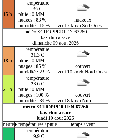
température
36 C
15 h
pluie : 0 MM
nuages : 83 %
nuageux
humidité : 16 %
vent 7 km/h Sud Ouest
météo SCHOPPERTEN 67260
bas-rhin alsace
dimanche 09 aout 2026
température
31.3 C
18 h
pluie : 0 MM
nuages : 85 %
couvert
humidité : 23 %
vent 10 km/h Nord Ouest
température
23.6 C
21 h
pluie : 0 MM
nuages : 100 %
couvert
humidité : 39 %
vent 8 km/h Nord
météo SCHOPPERTEN 67260
bas-rhin alsace
lundi 10 aout 2026
heure
P
températures / pluie
temps / vent
température
19.9 C