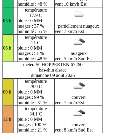
humidité : 48 %
vent 10 km/h Est
température
17.9 C
03 h
pluie : 0 MM
nuages : 37 %
partiellement nuageux
humidité : 55 %
vent 7 km/h Est
température
21 C
06 h
pluie : 0 MM
nuages : 51 %
nuageux
humidité : 48 %
vent 5 km/h Sud Est
météo SCHOPPERTEN 67260
bas-rhin alsace
dimanche 09 aout 2026
température
28.9 C
09 h
pluie : 0 MM
nuages : 99 %
couvert
humidité : 31 %
vent 7 km/h Est
température
34.1 C
12 h
pluie : 0 MM
nuages : 100 %
couvert
humidité : 21 %
vent 8 km/h Sud Est