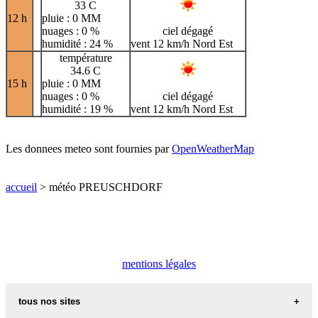
33 C
12 h
pluie : 0 MM
nuages : 0 %
ciel dégagé
humidité : 24 %
vent 12 km/h Nord Est
température
34.6 C
15 h
pluie : 0 MM
nuages : 0 %
ciel dégagé
humidité : 19 %
vent 12 km/h Nord Est
Les donnees meteo sont fournies par
OpenWeatherMap
accueil
> météo PREUSCHDORF
mentions légales
tous nos sites