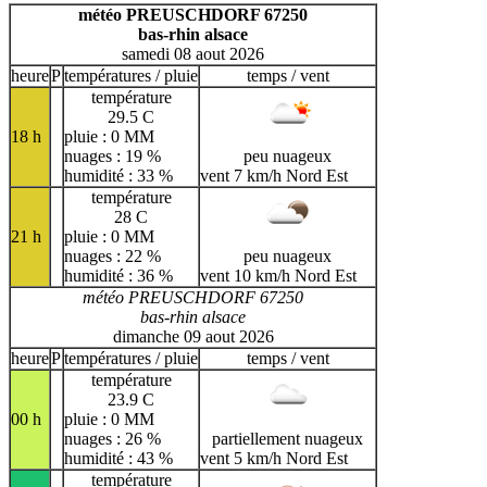
H
I
J
K
L
M
N
météo PREUSCHDORF 67250
bas-rhin alsace
O
P
Q
R
S
T
U
samedi 08 aout 2026
V
W
X
Y
Z
heure
P
températures / pluie
temps / vent
température
29.5 C
18 h
pluie : 0 MM
nuages : 19 %
peu nuageux
humidité : 33 %
vent 7 km/h Nord Est
température
28 C
21 h
pluie : 0 MM
nuages : 22 %
peu nuageux
humidité : 36 %
vent 10 km/h Nord Est
météo PREUSCHDORF 67250
bas-rhin alsace
dimanche 09 aout 2026
heure
P
températures / pluie
temps / vent
température
23.9 C
00 h
pluie : 0 MM
nuages : 26 %
partiellement nuageux
humidité : 43 %
vent 5 km/h Nord Est
température