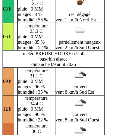
18.7 C
03 h
pluie : 0 MM
nuages : 4 %
ciel dégagé
humidité : 55 %
vent 1 km/h Nord Est
température
23.3 C
06 h
pluie : 0 MM
nuages : 35 %
partiellement nuageux
humidité : 52 %
vent 2 km/h Sud Ouest
météo PREUSCHDORF 67250
bas-rhin alsace
dimanche 09 aout 2026
température
31.1 C
09 h
pluie : 0 MM
nuages : 96 %
couvert
humidité : 35 %
vent 8 km/h Sud Est
température
34.4 C
12 h
pluie : 0 MM
nuages : 90 %
couvert
humidité : 22 %
vent 8 km/h Sud Ouest
température
36 C