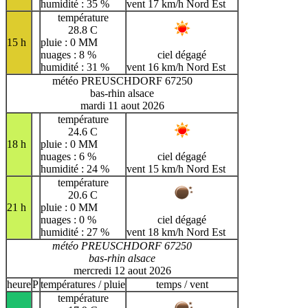
humidité : 35 %
vent 17 km/h Nord Est
température
28.8 C
15 h
pluie : 0 MM
nuages : 8 %
ciel dégagé
humidité : 31 %
vent 16 km/h Nord Est
météo PREUSCHDORF 67250
bas-rhin alsace
mardi 11 aout 2026
température
24.6 C
18 h
pluie : 0 MM
nuages : 6 %
ciel dégagé
humidité : 24 %
vent 15 km/h Nord Est
température
20.6 C
21 h
pluie : 0 MM
nuages : 0 %
ciel dégagé
humidité : 27 %
vent 18 km/h Nord Est
météo PREUSCHDORF 67250
bas-rhin alsace
mercredi 12 aout 2026
heure
P
températures / pluie
temps / vent
température