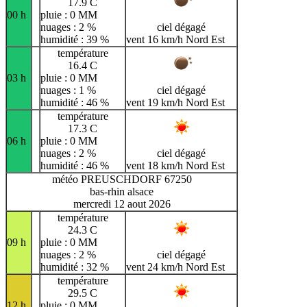
17.9 C
00 h
pluie : 0 MM
nuages : 2 %
ciel dégagé
humidité : 39 %
vent 16 km/h Nord Est
température
16.4 C
03 h
pluie : 0 MM
nuages : 1 %
ciel dégagé
humidité : 46 %
vent 19 km/h Nord Est
température
17.3 C
06 h
pluie : 0 MM
nuages : 2 %
ciel dégagé
humidité : 46 %
vent 18 km/h Nord Est
météo PREUSCHDORF 67250
bas-rhin alsace
mercredi 12 aout 2026
température
24.3 C
09 h
pluie : 0 MM
nuages : 2 %
ciel dégagé
humidité : 32 %
vent 24 km/h Nord Est
température
29.5 C
12 h
pluie : 0 MM