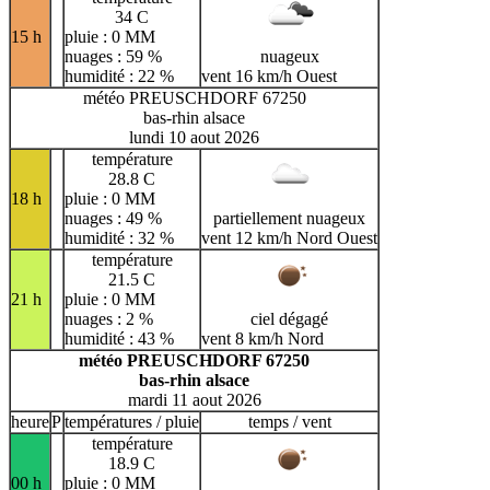
34 C
15 h
pluie : 0 MM
nuages : 59 %
nuageux
humidité : 22 %
vent 16 km/h Ouest
météo PREUSCHDORF 67250
bas-rhin alsace
lundi 10 aout 2026
température
28.8 C
18 h
pluie : 0 MM
nuages : 49 %
partiellement nuageux
humidité : 32 %
vent 12 km/h Nord Ouest
température
21.5 C
21 h
pluie : 0 MM
nuages : 2 %
ciel dégagé
humidité : 43 %
vent 8 km/h Nord
météo PREUSCHDORF 67250
bas-rhin alsace
mardi 11 aout 2026
heure
P
températures / pluie
temps / vent
température
18.9 C
00 h
pluie : 0 MM