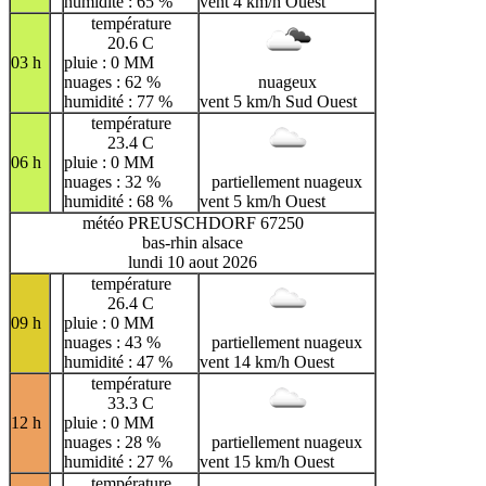
humidité : 65 %
vent 4 km/h Ouest
température
20.6 C
03 h
pluie : 0 MM
nuages : 62 %
nuageux
humidité : 77 %
vent 5 km/h Sud Ouest
température
23.4 C
06 h
pluie : 0 MM
nuages : 32 %
partiellement nuageux
humidité : 68 %
vent 5 km/h Ouest
météo PREUSCHDORF 67250
bas-rhin alsace
lundi 10 aout 2026
température
26.4 C
09 h
pluie : 0 MM
nuages : 43 %
partiellement nuageux
humidité : 47 %
vent 14 km/h Ouest
température
33.3 C
12 h
pluie : 0 MM
nuages : 28 %
partiellement nuageux
humidité : 27 %
vent 15 km/h Ouest
température