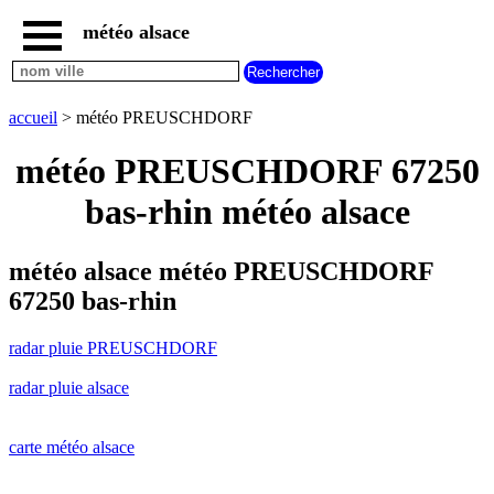
météo alsace
accueil
radar
pluie
accueil
> météo PREUSCHDORF
PREUSCHDORF
carte
météo PREUSCHDORF 67250
météo
alsace
bas-rhin météo alsace
radar
pluie
alsace
météo alsace météo PREUSCHDORF
carte
67250 bas-rhin
météo
france
radar pluie PREUSCHDORF
météo
villes
radar pluie alsace
et
villages
commencant
par
carte météo alsace
A
B
C
D
E
F
G