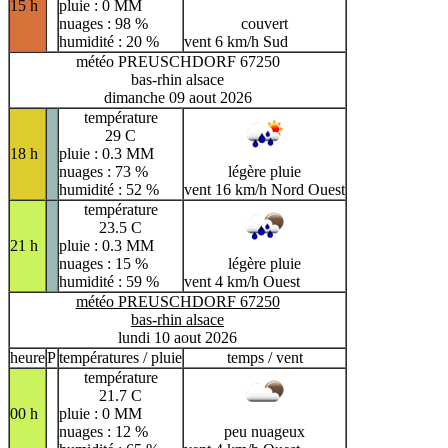
15 h
pluie : 0 MM
nuages : 98 %
couvert
humidité : 20 %
vent 6 km/h Sud
météo PREUSCHDORF 67250
bas-rhin alsace
dimanche 09 aout 2026
température
29 C
18 h
pluie : 0.3 MM
nuages : 73 %
légère pluie
humidité : 52 %
vent 16 km/h Nord Ouest
température
23.5 C
21 h
pluie : 0.3 MM
nuages : 15 %
légère pluie
humidité : 59 %
vent 4 km/h Ouest
météo PREUSCHDORF 67250
bas-rhin alsace
lundi 10 aout 2026
heure
P
températures / pluie
temps / vent
température
21.7 C
00 h
pluie : 0 MM
nuages : 12 %
peu nuageux