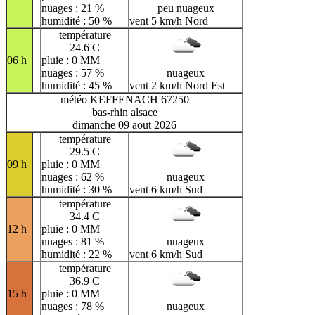
nuages : 21 %
peu nuageux
humidité : 50 %
vent 5 km/h Nord
température
24.6 C
06 h
pluie : 0 MM
nuages : 57 %
nuageux
humidité : 45 %
vent 2 km/h Nord Est
météo KEFFENACH 67250
bas-rhin alsace
dimanche 09 aout 2026
température
29.5 C
09 h
pluie : 0 MM
nuages : 62 %
nuageux
humidité : 30 %
vent 6 km/h Sud
température
34.4 C
12 h
pluie : 0 MM
nuages : 81 %
nuageux
humidité : 22 %
vent 6 km/h Sud
température
36.9 C
15 h
pluie : 0 MM
nuages : 78 %
nuageux