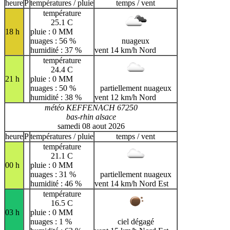
H
I
J
K
L
M
N
heure
P
températures / pluie
temps / vent
température
O
P
Q
R
S
T
U
25.1 C
18 h
pluie : 0 MM
V
W
X
Y
Z
nuages : 56 %
nuageux
humidité : 37 %
vent 14 km/h Nord
température
24.4 C
21 h
pluie : 0 MM
nuages : 50 %
partiellement nuageux
humidité : 38 %
vent 12 km/h Nord
météo KEFFENACH 67250
bas-rhin alsace
samedi 08 aout 2026
heure
P
températures / pluie
temps / vent
température
21.1 C
00 h
pluie : 0 MM
nuages : 31 %
partiellement nuageux
humidité : 46 %
vent 14 km/h Nord Est
température
16.5 C
03 h
pluie : 0 MM
nuages : 1 %
ciel dégagé