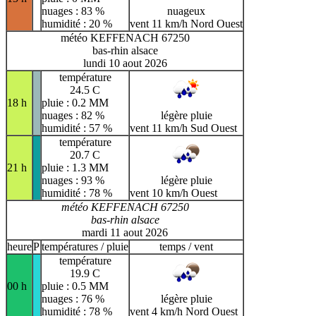
nuages : 83 %
nuageux
humidité : 20 %
vent 11 km/h Nord Ouest
météo KEFFENACH 67250
bas-rhin alsace
lundi 10 aout 2026
température
24.5 C
18 h
pluie : 0.2 MM
nuages : 82 %
légère pluie
humidité : 57 %
vent 11 km/h Sud Ouest
température
20.7 C
21 h
pluie : 1.3 MM
nuages : 93 %
légère pluie
humidité : 78 %
vent 10 km/h Ouest
météo KEFFENACH 67250
bas-rhin alsace
mardi 11 aout 2026
heure
P
températures / pluie
temps / vent
température
19.9 C
00 h
pluie : 0.5 MM
nuages : 76 %
légère pluie
humidité : 78 %
vent 4 km/h Nord Ouest