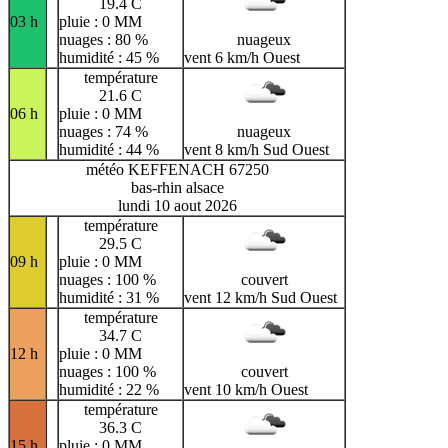
19.4 C
03 h
pluie : 0 MM
nuages : 80 %
nuageux
humidité : 45 %
vent 6 km/h Ouest
température
21.6 C
06 h
pluie : 0 MM
nuages : 74 %
nuageux
humidité : 44 %
vent 8 km/h Sud Ouest
météo KEFFENACH 67250
bas-rhin alsace
lundi 10 aout 2026
température
29.5 C
09 h
pluie : 0 MM
nuages : 100 %
couvert
humidité : 31 %
vent 12 km/h Sud Ouest
température
34.7 C
12 h
pluie : 0 MM
nuages : 100 %
couvert
humidité : 22 %
vent 10 km/h Ouest
température
36.3 C
15 h
pluie : 0 MM