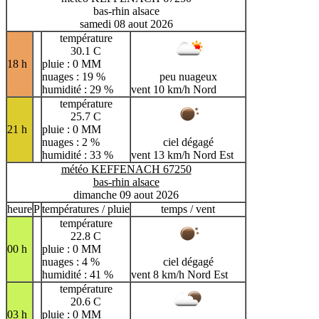
bas-rhin alsace
samedi 08 aout 2026
température
30.1 C
18 h
pluie : 0 MM
nuages : 19 %
peu nuageux
humidité : 29 %
vent 10 km/h Nord
température
25.7 C
21 h
pluie : 0 MM
nuages : 2 %
ciel dégagé
humidité : 33 %
vent 13 km/h Nord Est
météo KEFFENACH 67250
bas-rhin alsace
dimanche 09 aout 2026
heure
P
températures / pluie
temps / vent
température
22.8 C
00 h
pluie : 0 MM
nuages : 4 %
ciel dégagé
humidité : 41 %
vent 8 km/h Nord Est
température
20.6 C
03 h
pluie : 0 MM