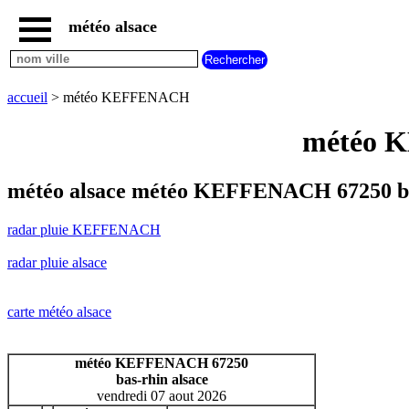
météo alsace
accueil
radar
pluie
accueil
> météo KEFFENACH
KEFFENACH
carte
météo K
météo
alsace
radar
météo alsace météo KEFFENACH 67250 b
pluie
alsace
radar pluie KEFFENACH
carte
météo
radar pluie alsace
france
météo
villes
carte météo alsace
et
villages
commencant
météo KEFFENACH 67250
par
bas-rhin alsace
A
B
C
D
E
F
G
vendredi 07 aout 2026