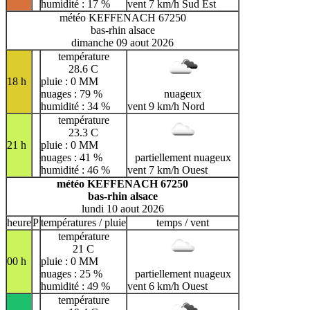
humidité : 17 %
vent 7 km/h Sud Est
météo KEFFENACH 67250
bas-rhin alsace
dimanche 09 aout 2026
température
28.6 C
18 h
pluie : 0 MM
nuages : 79 %
nuageux
humidité : 34 %
vent 9 km/h Nord
température
23.3 C
21 h
pluie : 0 MM
nuages : 41 %
partiellement nuageux
humidité : 46 %
vent 7 km/h Ouest
météo KEFFENACH 67250
bas-rhin alsace
lundi 10 aout 2026
heure
P
températures / pluie
temps / vent
température
21 C
00 h
pluie : 0 MM
nuages : 25 %
partiellement nuageux
humidité : 49 %
vent 6 km/h Ouest
température