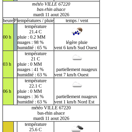
météo VILLE 67220
bas-rhin alsace
mardi 11 aout 2026
heure
P
températures / pluie
temps / vent
température
21.4 C
00 h
pluie : 0.2 MM
nuages : 98 %
légère pluie
humidité : 65 %
vent 6 km/h Sud Ouest
température
21 C
03 h
pluie : 0 MM
nuages : 41 %
partiellement nuageux
humidité : 63 %
vent 7 km/h Ouest
température
22.1 C
06 h
pluie : 0 MM
nuages : 36 %
partiellement nuageux
humidité : 63 %
vent 1 km/h Nord Est
météo VILLE 67220
bas-rhin alsace
mardi 11 aout 2026
température
25.6 C