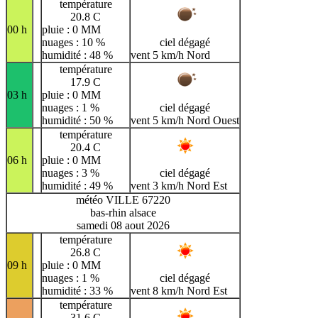
température
20.8 C
00 h
pluie : 0 MM
nuages : 10 %
ciel dégagé
humidité : 48 %
vent 5 km/h Nord
température
17.9 C
03 h
pluie : 0 MM
nuages : 1 %
ciel dégagé
humidité : 50 %
vent 5 km/h Nord Ouest
température
20.4 C
06 h
pluie : 0 MM
nuages : 3 %
ciel dégagé
humidité : 49 %
vent 3 km/h Nord Est
météo VILLE 67220
bas-rhin alsace
samedi 08 aout 2026
température
26.8 C
09 h
pluie : 0 MM
nuages : 1 %
ciel dégagé
humidité : 33 %
vent 8 km/h Nord Est
température
31.6 C