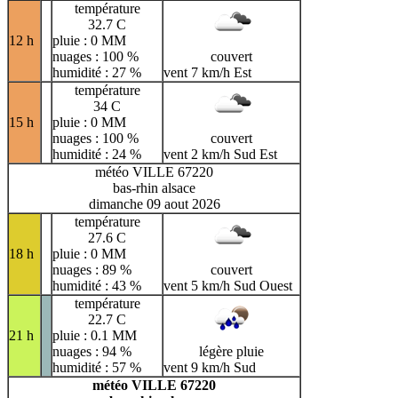
température
32.7 C
12 h
pluie : 0 MM
nuages : 100 %
couvert
humidité : 27 %
vent 7 km/h Est
température
34 C
15 h
pluie : 0 MM
nuages : 100 %
couvert
humidité : 24 %
vent 2 km/h Sud Est
météo VILLE 67220
bas-rhin alsace
dimanche 09 aout 2026
température
27.6 C
18 h
pluie : 0 MM
nuages : 89 %
couvert
humidité : 43 %
vent 5 km/h Sud Ouest
température
22.7 C
21 h
pluie : 0.1 MM
nuages : 94 %
légère pluie
humidité : 57 %
vent 9 km/h Sud
météo VILLE 67220