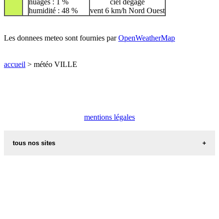
nuages : 1 %
ciel dégagé
humidité : 48 %
vent 6 km/h Nord Ouest
Les donnees meteo sont fournies par
OpenWeatherMap
accueil
> météo VILLE
mentions légales
tous nos sites
commune de france
villes et villages en alsace
sites de france