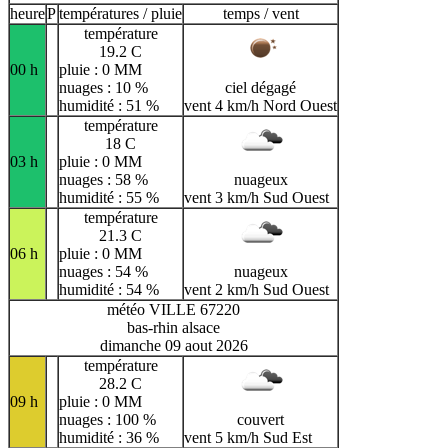
heure
P
températures / pluie
temps / vent
température
19.2 C
00 h
pluie : 0 MM
nuages : 10 %
ciel dégagé
humidité : 51 %
vent 4 km/h Nord Ouest
température
18 C
03 h
pluie : 0 MM
nuages : 58 %
nuageux
humidité : 55 %
vent 3 km/h Sud Ouest
température
21.3 C
06 h
pluie : 0 MM
nuages : 54 %
nuageux
humidité : 54 %
vent 2 km/h Sud Ouest
météo VILLE 67220
bas-rhin alsace
dimanche 09 aout 2026
température
28.2 C
09 h
pluie : 0 MM
nuages : 100 %
couvert
humidité : 36 %
vent 5 km/h Sud Est