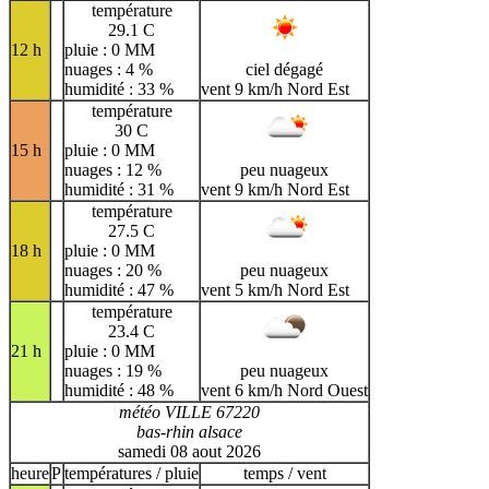
température
29.1 C
12 h
pluie : 0 MM
nuages : 4 %
ciel dégagé
humidité : 33 %
vent 9 km/h Nord Est
température
30 C
15 h
pluie : 0 MM
nuages : 12 %
peu nuageux
humidité : 31 %
vent 9 km/h Nord Est
température
27.5 C
18 h
pluie : 0 MM
nuages : 20 %
peu nuageux
humidité : 47 %
vent 5 km/h Nord Est
température
23.4 C
21 h
pluie : 0 MM
nuages : 19 %
peu nuageux
humidité : 48 %
vent 6 km/h Nord Ouest
météo VILLE 67220
bas-rhin alsace
samedi 08 aout 2026
heure
P
températures / pluie
temps / vent