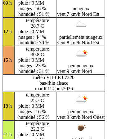
09 h
pluie : 0 MM
nuages : 56 %
nuageux
humidité : 51 %
vent 7 km/h Nord Est
température
28.7 C
12 h
pluie : 0 MM
nuages : 44 %
partiellement nuageux
humidité : 39 %
vent 8 km/h Nord Est
température
30.8 C
15 h
pluie : 0 MM
nuages : 23 %
peu nuageux
humidité : 31 %
vent 9 km/h Nord
météo VILLE 67220
bas-rhin alsace
mardi 11 aout 2026
température
25.7 C
18 h
pluie : 0 MM
nuages : 16 %
peu nuageux
humidité : 56 %
vent 3 km/h Nord Ouest
température
22.2 C
21 h
pluie : 0 MM