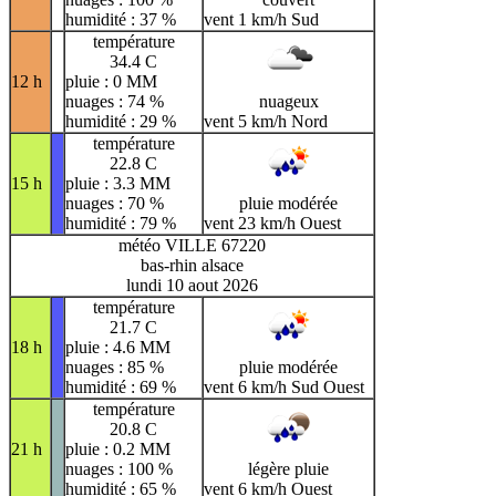
humidité : 37 %
vent 1 km/h Sud
température
34.4 C
12 h
pluie : 0 MM
nuages : 74 %
nuageux
humidité : 29 %
vent 5 km/h Nord
température
22.8 C
15 h
pluie : 3.3 MM
nuages : 70 %
pluie modérée
humidité : 79 %
vent 23 km/h Ouest
météo VILLE 67220
bas-rhin alsace
lundi 10 aout 2026
température
21.7 C
18 h
pluie : 4.6 MM
nuages : 85 %
pluie modérée
humidité : 69 %
vent 6 km/h Sud Ouest
température
20.8 C
21 h
pluie : 0.2 MM
nuages : 100 %
légère pluie
humidité : 65 %
vent 6 km/h Ouest