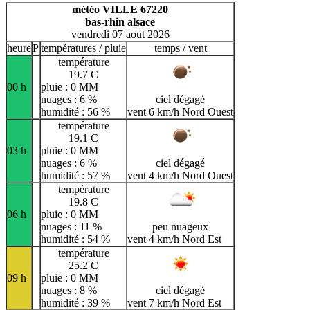
H
I
J
K
L
M
N
météo VILLE 67220
bas-rhin alsace
O
P
Q
R
S
T
U
vendredi 07 aout 2026
V
W
X
Y
Z
heure
P
températures / pluie
temps / vent
température
19.7 C
00 h
pluie : 0 MM
nuages : 6 %
ciel dégagé
humidité : 56 %
vent 6 km/h Nord Ouest
température
19.1 C
03 h
pluie : 0 MM
nuages : 6 %
ciel dégagé
humidité : 57 %
vent 4 km/h Nord Ouest
température
19.8 C
06 h
pluie : 0 MM
nuages : 11 %
peu nuageux
humidité : 54 %
vent 4 km/h Nord Est
température
25.2 C
09 h
pluie : 0 MM
nuages : 8 %
ciel dégagé
humidité : 39 %
vent 7 km/h Nord Est