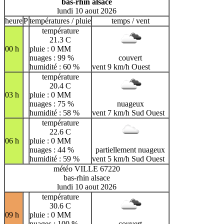
bas-rhin alsace
lundi 10 aout 2026
heure
P
températures / pluie
temps / vent
température
21.3 C
00 h
pluie : 0 MM
nuages : 99 %
couvert
humidité : 60 %
vent 9 km/h Ouest
température
20.4 C
03 h
pluie : 0 MM
nuages : 75 %
nuageux
humidité : 58 %
vent 7 km/h Sud Ouest
température
22.6 C
06 h
pluie : 0 MM
nuages : 44 %
partiellement nuageux
humidité : 59 %
vent 5 km/h Sud Ouest
météo VILLE 67220
bas-rhin alsace
lundi 10 aout 2026
température
30.6 C
09 h
pluie : 0 MM
nuages : 100 %
couvert