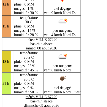
12 h
pluie : 0 MM
nuages : 1 %
ciel dégagé
humidité : 30 %
vent 9 km/h Nord Est
température
30 C
15 h
pluie : 0 MM
nuages : 14 %
peu nuageux
humidité : 28 %
vent 4 km/h Nord Est
météo VILLE 67220
bas-rhin alsace
samedi 08 aout 2026
température
25.2 C
18 h
pluie : 0 MM
nuages : 22 %
peu nuageux
humidité : 45 %
vent 6 km/h Nord
température
20.3 C
21 h
pluie : 0 MM
nuages : 0 %
ciel dégagé
humidité : 50 %
vent 5 km/h Nord Ouest
météo VILLE 67220
bas-rhin alsace
dimanche 09 aout 2026