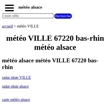
météo alsace
accueil
radar
pluie
accueil
> météo VILLE
VILLE
carte
météo VILLE 67220 bas-rhin
météo
alsace
météo alsace
radar
pluie
alsace
météo alsace météo VILLE 67220 bas-
carte
rhin
météo
france
radar pluie VILLE
météo
villes
radar pluie alsace
et
villages
commencant
par
carte météo alsace
A
B
C
D
E
F
G