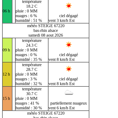
température
18.2 C
06 h
pluie : 0 MM
nuages : 6 %
ciel dégagé
humidité : 51 %
vent 3 km/h Est
météo STEIGE 67220
bas-rhin alsace
samedi 08 aout 2026
température
24.3 C
09 h
pluie : 0 MM
nuages : 0 %
ciel dégagé
humidité : 35 %
vent 8 km/h Est
température
28.7 C
12 h
pluie : 0 MM
nuages : 3 %
ciel dégagé
humidité : 32 %
vent 8 km/h Est
température
30.7 C
15 h
pluie : 0 MM
nuages : 41 %
partiellement nuageux
humidité : 30 %
vent 6 km/h Est
météo STEIGE 67220
bas-rhin alsace