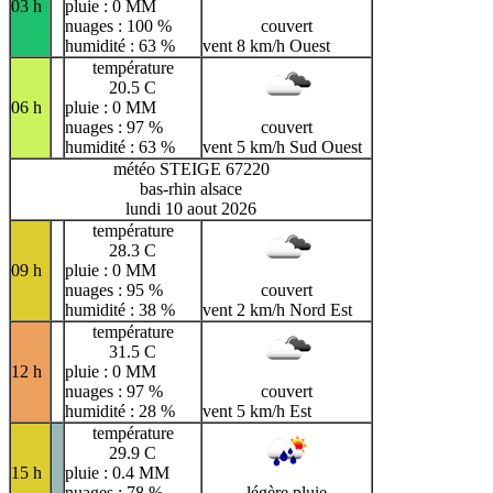
03 h
pluie : 0 MM
nuages : 100 %
couvert
humidité : 63 %
vent 8 km/h Ouest
température
20.5 C
06 h
pluie : 0 MM
nuages : 97 %
couvert
humidité : 63 %
vent 5 km/h Sud Ouest
météo STEIGE 67220
bas-rhin alsace
lundi 10 aout 2026
température
28.3 C
09 h
pluie : 0 MM
nuages : 95 %
couvert
humidité : 38 %
vent 2 km/h Nord Est
température
31.5 C
12 h
pluie : 0 MM
nuages : 97 %
couvert
humidité : 28 %
vent 5 km/h Est
température
29.9 C
15 h
pluie : 0.4 MM
nuages : 78 %
légère pluie