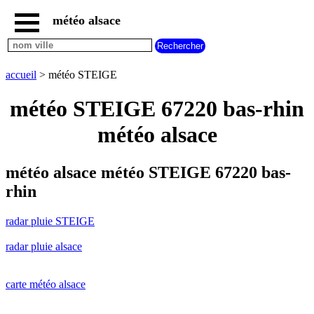
météo alsace
accueil
radar
pluie
accueil
> météo STEIGE
STEIGE
carte
météo STEIGE 67220 bas-rhin
météo
alsace
météo alsace
radar
pluie
alsace
météo alsace météo STEIGE 67220 bas-
carte
rhin
météo
france
radar pluie STEIGE
météo
villes
radar pluie alsace
et
villages
commencant
par
carte météo alsace
A
B
C
D
E
F
G