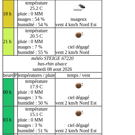
température
25.2 C
18 h
pluie : 0 MM
nuages : 54 %
nuageux
humidité : 54 %
vent 4 km/h Nord Est
température
20.5 C
21 h
pluie : 0 MM
nuages : 7 %
ciel dégagé
humidité : 55 %
vent 2 km/h Nord
météo STEIGE 67220
bas-rhin alsace
samedi 08 aout 2026
heure
P
températures / pluie
temps / vent
température
17.9 C
00 h
pluie : 0 MM
nuages : 3 %
ciel dégagé
humidité : 50 %
vent 2 km/h Nord Est
température
15.1 C
03 h
pluie : 0 MM
nuages : 3 %
ciel dégagé
humidité : 51 %
vent 2 km/h Nord Est