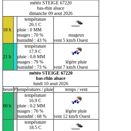
météo STEIGE 67220
bas-rhin alsace
dimanche 09 aout 2026
température
26.1 C
18 h
pluie : 0 MM
nuages : 70 %
nuageux
humidité : 43 %
vent 5 km/h Ouest
température
17.9 C
21 h
pluie : 0.8 MM
nuages : 79 %
légère pluie
humidité : 73 %
vent 7 km/h Ouest
météo STEIGE 67220
bas-rhin alsace
lundi 10 aout 2026
heure
P
températures / pluie
temps / vent
température
16.9 C
00 h
pluie : 0.2 MM
nuages : 76 %
légère pluie
humidité : 68 %
vent 12 km/h Ouest
température
18.5 C