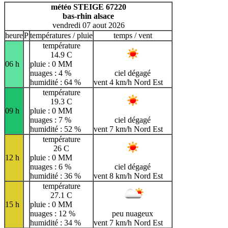
H
I
J
K
L
M
N
météo STEIGE 67220
bas-rhin alsace
O
P
Q
R
S
T
U
vendredi 07 aout 2026
V
W
X
Y
Z
heure
P
températures / pluie
temps / vent
température
14.9 C
06 h
pluie : 0 MM
nuages : 4 %
ciel dégagé
humidité : 64 %
vent 4 km/h Nord Est
température
19.3 C
09 h
pluie : 0 MM
nuages : 7 %
ciel dégagé
humidité : 52 %
vent 7 km/h Nord Est
température
26 C
12 h
pluie : 0 MM
nuages : 6 %
ciel dégagé
humidité : 36 %
vent 8 km/h Nord Est
température
27.1 C
15 h
pluie : 0 MM
nuages : 12 %
peu nuageux
humidité : 34 %
vent 7 km/h Nord Est