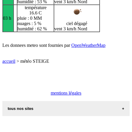
humidité : 53 %
vent 3 km/h Nord
température
16.6 C
03 h
pluie : 0 MM
nuages : 5 %
ciel dégagé
humidité : 62 %
vent 3 km/h Nord
Les donnees meteo sont fournies par
OpenWeatherMap
accueil
> météo STEIGE
mentions légales
tous nos sites
commune de france