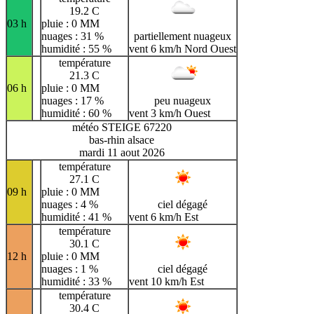
19.2 C
03 h
pluie : 0 MM
nuages : 31 %
partiellement nuageux
humidité : 55 %
vent 6 km/h Nord Ouest
température
21.3 C
06 h
pluie : 0 MM
nuages : 17 %
peu nuageux
humidité : 60 %
vent 3 km/h Ouest
météo STEIGE 67220
bas-rhin alsace
mardi 11 aout 2026
température
27.1 C
09 h
pluie : 0 MM
nuages : 4 %
ciel dégagé
humidité : 41 %
vent 6 km/h Est
température
30.1 C
12 h
pluie : 0 MM
nuages : 1 %
ciel dégagé
humidité : 33 %
vent 10 km/h Est
température
30.4 C