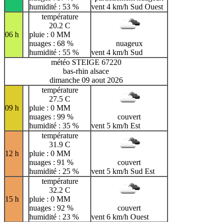
humidité : 53 %
vent 4 km/h Sud Ouest
température
20.2 C
06 h
pluie : 0 MM
nuages : 68 %
nuageux
humidité : 55 %
vent 4 km/h Sud
météo STEIGE 67220
bas-rhin alsace
dimanche 09 aout 2026
température
27.5 C
09 h
pluie : 0 MM
nuages : 99 %
couvert
humidité : 35 %
vent 5 km/h Est
température
31.9 C
12 h
pluie : 0 MM
nuages : 91 %
couvert
humidité : 25 %
vent 5 km/h Sud Est
température
32.2 C
15 h
pluie : 0 MM
nuages : 92 %
couvert
humidité : 23 %
vent 6 km/h Ouest