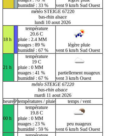
humidité : 33 %
vent 9 km/h Sud Ouest
météo STEIGE 67220
bas-rhin alsace
lundi 10 aout 2026
température
20.6 C
18 h
pluie : 2.4 MM
nuages : 89 %
légère pluie
humidité : 67 %
vent 6 km/h Sud Ouest
température
19 C
21 h
pluie : 0 MM
nuages : 41 %
partiellement nuageux
humidité : 67 %
vent 3 km/h Ouest
météo STEIGE 67220
bas-rhin alsace
mardi 11 aout 2026
heure
P
températures / pluie
temps / vent
température
19.8 C
00 h
pluie : 0 MM
nuages : 23 %
peu nuageux
humidité : 59 %
vent 6 km/h Sud Ouest
température