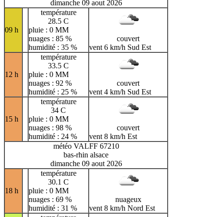
dimanche 09 aout 2026
température
28.5 C
09 h
pluie : 0 MM
nuages : 85 %
couvert
humidité : 35 %
vent 6 km/h Sud Est
température
33.5 C
12 h
pluie : 0 MM
nuages : 92 %
couvert
humidité : 25 %
vent 4 km/h Sud Est
température
34 C
15 h
pluie : 0 MM
nuages : 98 %
couvert
humidité : 24 %
vent 8 km/h Est
météo VALFF 67210
bas-rhin alsace
dimanche 09 aout 2026
température
30.1 C
18 h
pluie : 0 MM
nuages : 69 %
nuageux
humidité : 31 %
vent 8 km/h Nord Est