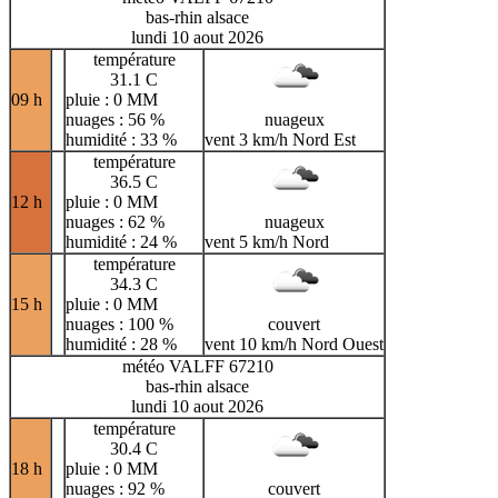
bas-rhin alsace
lundi 10 aout 2026
température
31.1 C
09 h
pluie : 0 MM
nuages : 56 %
nuageux
humidité : 33 %
vent 3 km/h Nord Est
température
36.5 C
12 h
pluie : 0 MM
nuages : 62 %
nuageux
humidité : 24 %
vent 5 km/h Nord
température
34.3 C
15 h
pluie : 0 MM
nuages : 100 %
couvert
humidité : 28 %
vent 10 km/h Nord Ouest
météo VALFF 67210
bas-rhin alsace
lundi 10 aout 2026
température
30.4 C
18 h
pluie : 0 MM
nuages : 92 %
couvert