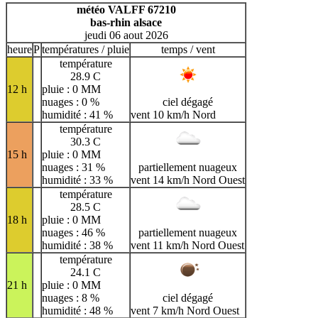
H
I
J
K
L
M
N
météo VALFF 67210
bas-rhin alsace
O
P
Q
R
S
T
U
jeudi 06 aout 2026
V
W
X
Y
Z
heure
P
températures / pluie
temps / vent
température
28.9 C
12 h
pluie : 0 MM
nuages : 0 %
ciel dégagé
humidité : 41 %
vent 10 km/h Nord
température
30.3 C
15 h
pluie : 0 MM
nuages : 31 %
partiellement nuageux
humidité : 33 %
vent 14 km/h Nord Ouest
température
28.5 C
18 h
pluie : 0 MM
nuages : 46 %
partiellement nuageux
humidité : 38 %
vent 11 km/h Nord Ouest
température
24.1 C
21 h
pluie : 0 MM
nuages : 8 %
ciel dégagé
humidité : 48 %
vent 7 km/h Nord Ouest