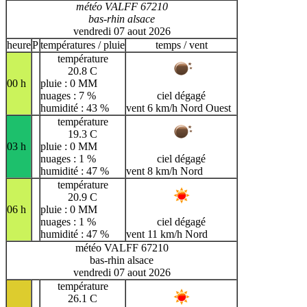
météo VALFF 67210
bas-rhin alsace
vendredi 07 aout 2026
heure
P
températures / pluie
temps / vent
température
20.8 C
00 h
pluie : 0 MM
nuages : 7 %
ciel dégagé
humidité : 43 %
vent 6 km/h Nord Ouest
température
19.3 C
03 h
pluie : 0 MM
nuages : 1 %
ciel dégagé
humidité : 47 %
vent 8 km/h Nord
température
20.9 C
06 h
pluie : 0 MM
nuages : 1 %
ciel dégagé
humidité : 47 %
vent 11 km/h Nord
météo VALFF 67210
bas-rhin alsace
vendredi 07 aout 2026
température
26.1 C