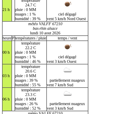
température
24.7 C
21 h
pluie : 0 MM
nuages : 1 %
ciel dégagé
humidité : 39 %
vent 5 km/h Nord Ouest
météo VALFF 67210
bas-rhin alsace
lundi 10 aout 2026
heure
P
températures / pluie
temps / vent
température
22.2 C
00 h
pluie : 0 MM
nuages : 1 %
ciel dégagé
humidité : 46 %
vent 3 km/h Ouest
température
20.6 C
03 h
pluie : 0 MM
nuages : 39 %
partiellement nuageux
humidité : 55 %
vent 7 km/h Sud
température
23.3 C
06 h
pluie : 0 MM
nuages : 26 %
partiellement nuageux
humidité : 52 %
vent 3 km/h Sud
météo VALFF 67210