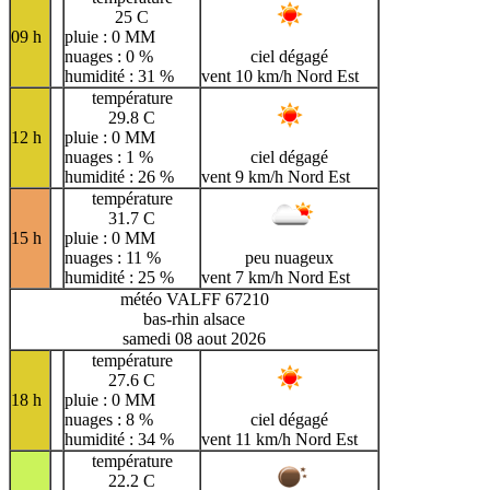
25 C
09 h
pluie : 0 MM
nuages : 0 %
ciel dégagé
humidité : 31 %
vent 10 km/h Nord Est
température
29.8 C
12 h
pluie : 0 MM
nuages : 1 %
ciel dégagé
humidité : 26 %
vent 9 km/h Nord Est
température
31.7 C
15 h
pluie : 0 MM
nuages : 11 %
peu nuageux
humidité : 25 %
vent 7 km/h Nord Est
météo VALFF 67210
bas-rhin alsace
samedi 08 aout 2026
température
27.6 C
18 h
pluie : 0 MM
nuages : 8 %
ciel dégagé
humidité : 34 %
vent 11 km/h Nord Est
température
22.2 C