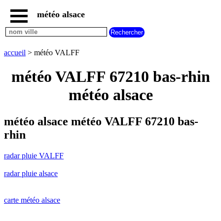
météo alsace
accueil
radar
pluie
accueil
> météo VALFF
VALFF
carte
météo VALFF 67210 bas-rhin
météo
alsace
météo alsace
radar
pluie
alsace
météo alsace météo VALFF 67210 bas-
carte
rhin
météo
france
radar pluie VALFF
météo
villes
radar pluie alsace
et
villages
commencant
par
carte météo alsace
A
B
C
D
E
F
G