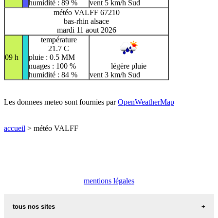
humidité : 89 %
vent 5 km/h Sud
météo VALFF 67210
bas-rhin alsace
mardi 11 aout 2026
température
21.7 C
09 h
pluie : 0.5 MM
nuages : 100 %
légère pluie
humidité : 84 %
vent 3 km/h Sud
Les donnees meteo sont fournies par
OpenWeatherMap
accueil
> météo VALFF
mentions légales
tous nos sites