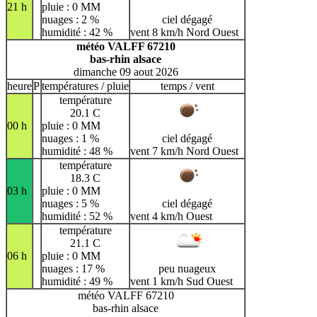
21 h
pluie : 0 MM
nuages : 2 %
ciel dégagé
humidité : 42 %
vent 8 km/h Nord Ouest
météo VALFF 67210
bas-rhin alsace
dimanche 09 aout 2026
heure
P
températures / pluie
temps / vent
température
20.1 C
00 h
pluie : 0 MM
nuages : 1 %
ciel dégagé
humidité : 48 %
vent 7 km/h Nord Ouest
température
18.3 C
03 h
pluie : 0 MM
nuages : 5 %
ciel dégagé
humidité : 52 %
vent 4 km/h Ouest
température
21.1 C
06 h
pluie : 0 MM
nuages : 17 %
peu nuageux
humidité : 49 %
vent 1 km/h Sud Ouest
météo VALFF 67210
bas-rhin alsace