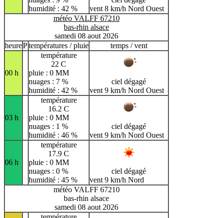
humidité : 42 %
vent 8 km/h Nord Ouest
météo VALFF 67210
bas-rhin alsace
samedi 08 aout 2026
heure
P
températures / pluie
temps / vent
température
22 C
00 h
pluie : 0 MM
nuages : 7 %
ciel dégagé
humidité : 42 %
vent 9 km/h Nord Ouest
température
16.2 C
03 h
pluie : 0 MM
nuages : 1 %
ciel dégagé
humidité : 46 %
vent 9 km/h Nord Ouest
température
17.9 C
06 h
pluie : 0 MM
nuages : 0 %
ciel dégagé
humidité : 45 %
vent 9 km/h Nord
météo VALFF 67210
bas-rhin alsace
samedi 08 aout 2026
température