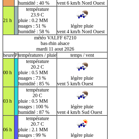
humidité : 40 %
vent 6 km/h Nord Ouest
température
23.9 C
21 h
pluie : 0.2 MM
nuages : 51 %
légère pluie
humidité : 58 %
vent 4 km/h Nord Ouest
météo VALFF 67210
bas-rhin alsace
mardi 11 aout 2026
heure
P
températures / pluie
temps / vent
température
20.2 C
00 h
pluie : 0.5 MM
nuages : 73 %
légère pluie
humidité : 85 %
vent 5 km/h Ouest
température
20 C
03 h
pluie : 0.5 MM
nuages : 100 %
légère pluie
humidité : 87 %
vent 4 km/h Sud Ouest
température
20.7 C
06 h
pluie : 2.1 MM
nuages : 99 %
légère pluie