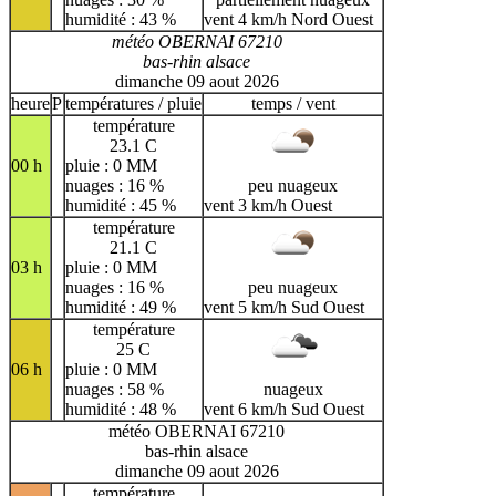
humidité : 43 %
vent 4 km/h Nord Ouest
météo OBERNAI 67210
bas-rhin alsace
dimanche 09 aout 2026
heure
P
températures / pluie
temps / vent
température
23.1 C
00 h
pluie : 0 MM
nuages : 16 %
peu nuageux
humidité : 45 %
vent 3 km/h Ouest
température
21.1 C
03 h
pluie : 0 MM
nuages : 16 %
peu nuageux
humidité : 49 %
vent 5 km/h Sud Ouest
température
25 C
06 h
pluie : 0 MM
nuages : 58 %
nuageux
humidité : 48 %
vent 6 km/h Sud Ouest
météo OBERNAI 67210
bas-rhin alsace
dimanche 09 aout 2026
température