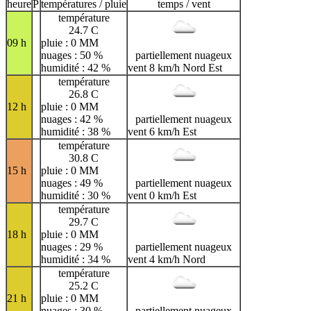
H
I
J
K
L
M
N
heure
P
températures / pluie
temps / vent
température
O
P
Q
R
S
T
U
24.7 C
09 h
pluie : 0 MM
V
W
X
Y
Z
nuages : 50 %
partiellement nuageux
humidité : 42 %
vent 8 km/h Nord Est
température
26.8 C
12 h
pluie : 0 MM
nuages : 42 %
partiellement nuageux
humidité : 38 %
vent 6 km/h Est
température
30.8 C
15 h
pluie : 0 MM
nuages : 49 %
partiellement nuageux
humidité : 30 %
vent 0 km/h Est
température
29.7 C
18 h
pluie : 0 MM
nuages : 29 %
partiellement nuageux
humidité : 34 %
vent 4 km/h Nord
température
25.2 C
21 h
pluie : 0 MM
nuages : 30 %
partiellement nuageux