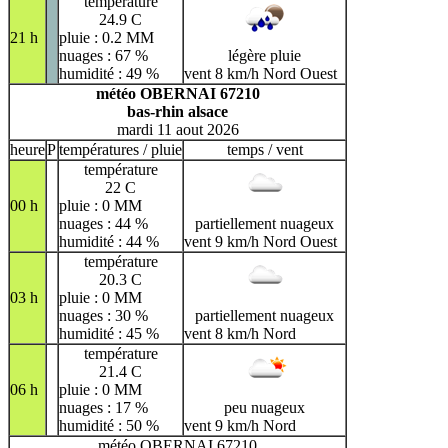
température
24.9 C
21 h
pluie : 0.2 MM
nuages : 67 %
légère pluie
humidité : 49 %
vent 8 km/h Nord Ouest
météo OBERNAI 67210
bas-rhin alsace
mardi 11 aout 2026
heure
P
températures / pluie
temps / vent
température
22 C
00 h
pluie : 0 MM
nuages : 44 %
partiellement nuageux
humidité : 44 %
vent 9 km/h Nord Ouest
température
20.3 C
03 h
pluie : 0 MM
nuages : 30 %
partiellement nuageux
humidité : 45 %
vent 8 km/h Nord
température
21.4 C
06 h
pluie : 0 MM
nuages : 17 %
peu nuageux
humidité : 50 %
vent 9 km/h Nord
météo OBERNAI 67210