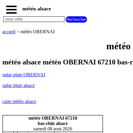
météo alsace
accueil
radar
pluie
accueil
> météo OBERNAI
OBERNAI
carte
météo
météo
alsace
radar
météo alsace météo OBERNAI 67210 bas-r
pluie
alsace
radar pluie OBERNAI
carte
météo
radar pluie alsace
france
météo
villes
carte météo alsace
et
villages
commencant
météo OBERNAI 67210
par
bas-rhin alsace
A
B
C
D
E
F
G
samedi 08 aout 2026