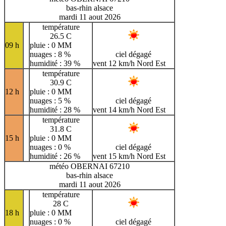
bas-rhin alsace
mardi 11 aout 2026
température
26.5 C
09 h
pluie : 0 MM
nuages : 8 %
ciel dégagé
humidité : 39 %
vent 12 km/h Nord Est
température
30.9 C
12 h
pluie : 0 MM
nuages : 5 %
ciel dégagé
humidité : 28 %
vent 14 km/h Nord Est
température
31.8 C
15 h
pluie : 0 MM
nuages : 0 %
ciel dégagé
humidité : 26 %
vent 15 km/h Nord Est
météo OBERNAI 67210
bas-rhin alsace
mardi 11 aout 2026
température
28 C
18 h
pluie : 0 MM
nuages : 0 %
ciel dégagé