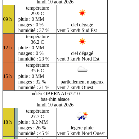
lundi 10 aout 2026
température
29.9 C
09 h
pluie : 0 MM
nuages : 0 %
ciel dégagé
humidité : 37 %
vent 5 km/h Sud Est
température
36.2 C
12 h
pluie : 0 MM
nuages : 0 %
ciel dégagé
humidité : 23 %
vent 3 km/h Nord Est
température
35.6 C
15 h
pluie : 0 MM
nuages : 32 %
partiellement nuageux
humidité : 21 %
vent 7 km/h Ouest
météo OBERNAI 67210
bas-rhin alsace
lundi 10 aout 2026
température
27.7 C
18 h
pluie : 0.2 MM
nuages : 26 %
légère pluie
humidité : 45 %
vent 5 km/h Nord Ouest