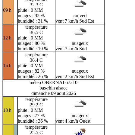
32.3 C
09 h
pluie : 0 MM
nuages : 92 %
couvert
humidité : 31 %
vent 7 km/h Sud Est
température
36.5 C
12 h
pluie : 0 MM
nuages : 80 %
nuageux
humidité : 19 %
vent 7 km/h Sud
température
36.4 C
15 h
pluie : 0 MM
nuages : 82 %
nuageux
humidité : 26 %
vent 2 km/h Sud Est
météo OBERNAI 67210
bas-rhin alsace
dimanche 09 aout 2026
température
29.2 C
18 h
pluie : 0 MM
nuages : 77 %
nuageux
humidité : 36 %
vent 4 km/h Ouest
température
25.5 C