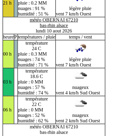
21 h
pluie : 0.2 MM
nuages : 91 %
légère pluie
humidité : 51 %
vent 7 km/h Ouest
météo OBERNAI 67210
bas-rhin alsace
lundi 10 aout 2026
heure
P
températures / pluie
temps / vent
température
24 C
00 h
pluie : 0.3 MM
nuages : 74 %
légère pluie
humidité : 71 %
vent 7 km/h Ouest
température
18.6 C
03 h
pluie : 0 MM
nuages : 57 %
nuageux
humidité : 74 %
vent 4 km/h Sud Ouest
température
22 C
06 h
pluie : 0 MM
nuages : 52 %
nuageux
humidité : 62 %
vent 2 km/h Sud Ouest
météo OBERNAI 67210
bas-rhin alsace