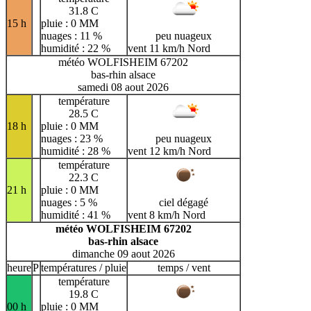
31.8 C
15 h
pluie : 0 MM
nuages : 11 %
peu nuageux
humidité : 22 %
vent 11 km/h Nord
météo WOLFISHEIM 67202
bas-rhin alsace
samedi 08 aout 2026
température
28.5 C
18 h
pluie : 0 MM
nuages : 23 %
peu nuageux
humidité : 28 %
vent 12 km/h Nord
température
22.3 C
21 h
pluie : 0 MM
nuages : 5 %
ciel dégagé
humidité : 41 %
vent 8 km/h Nord
météo WOLFISHEIM 67202
bas-rhin alsace
dimanche 09 aout 2026
heure
P
températures / pluie
temps / vent
température
19.8 C
00 h
pluie : 0 MM