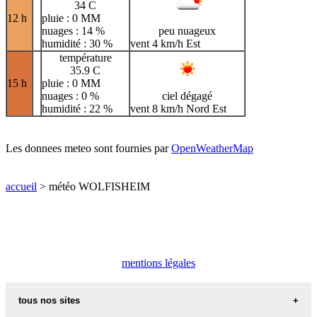
34 C
12 h
pluie : 0 MM
nuages : 14 %
peu nuageux
humidité : 30 %
vent 4 km/h Est
température
35.9 C
15 h
pluie : 0 MM
nuages : 0 %
ciel dégagé
humidité : 22 %
vent 8 km/h Nord Est
Les donnees meteo sont fournies par
OpenWeatherMap
accueil
> météo WOLFISHEIM
mentions légales
tous nos sites