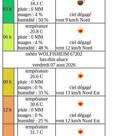
18.1 C
03 h
pluie : 0 MM
nuages : 4 %
ciel dégagé
humidité : 50 %
vent 9 km/h Nord
température
20.8 C
06 h
pluie : 0 MM
nuages : 4 %
ciel dégagé
humidité : 48 %
vent 12 km/h Nord
météo WOLFISHEIM 67202
bas-rhin alsace
vendredi 07 aout 2026
température
26.6 C
09 h
pluie : 0 MM
nuages : 0 %
ciel dégagé
humidité : 35 %
vent 13 km/h Nord Est
température
30.6 C
12 h
pluie : 0 MM
nuages : 0 %
ciel dégagé
humidité : 25 %
vent 12 km/h Nord Est
température
31.7 C