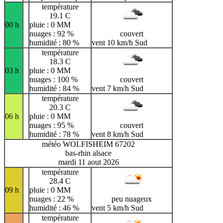
température
19.1 C
00 h
pluie : 0 MM
nuages : 92 %
couvert
humidité : 80 %
vent 10 km/h Sud
température
18.3 C
03 h
pluie : 0 MM
nuages : 100 %
couvert
humidité : 84 %
vent 7 km/h Sud
température
20.3 C
06 h
pluie : 0 MM
nuages : 95 %
couvert
humidité : 78 %
vent 8 km/h Sud
météo WOLFISHEIM 67202
bas-rhin alsace
mardi 11 aout 2026
température
28.4 C
09 h
pluie : 0 MM
nuages : 22 %
peu nuageux
humidité : 46 %
vent 5 km/h Sud
température