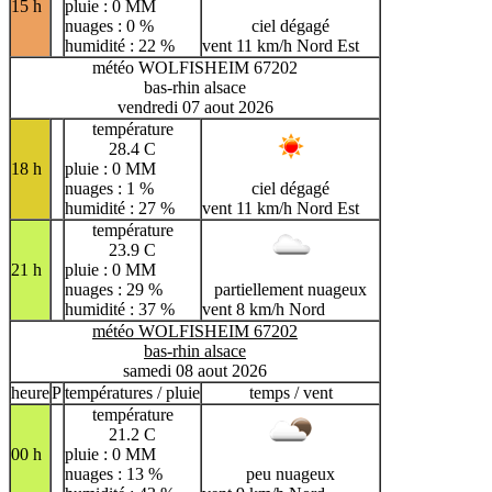
15 h
pluie : 0 MM
nuages : 0 %
ciel dégagé
humidité : 22 %
vent 11 km/h Nord Est
météo WOLFISHEIM 67202
bas-rhin alsace
vendredi 07 aout 2026
température
28.4 C
18 h
pluie : 0 MM
nuages : 1 %
ciel dégagé
humidité : 27 %
vent 11 km/h Nord Est
température
23.9 C
21 h
pluie : 0 MM
nuages : 29 %
partiellement nuageux
humidité : 37 %
vent 8 km/h Nord
météo WOLFISHEIM 67202
bas-rhin alsace
samedi 08 aout 2026
heure
P
températures / pluie
temps / vent
température
21.2 C
00 h
pluie : 0 MM
nuages : 13 %
peu nuageux