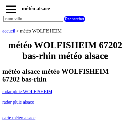
météo alsace
accueil
radar
pluie
accueil
> météo WOLFISHEIM
WOLFISHEIM
carte
météo WOLFISHEIM 67202
météo
alsace
bas-rhin météo alsace
radar
pluie
alsace
météo alsace météo WOLFISHEIM
carte
67202 bas-rhin
météo
france
radar pluie WOLFISHEIM
météo
villes
radar pluie alsace
et
villages
commencant
par
carte météo alsace
A
B
C
D
E
F
G