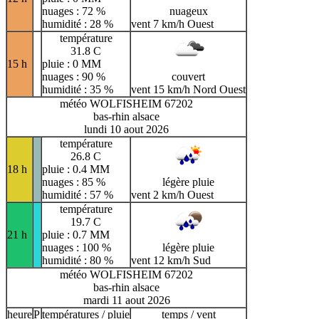
nuages : 72 %
nuageux
humidité : 28 %
vent 7 km/h Ouest
température
31.8 C
15 h
pluie : 0 MM
nuages : 90 %
couvert
humidité : 35 %
vent 15 km/h Nord Ouest
météo WOLFISHEIM 67202
bas-rhin alsace
lundi 10 aout 2026
température
26.8 C
18 h
pluie : 0.4 MM
nuages : 85 %
légère pluie
humidité : 57 %
vent 2 km/h Ouest
température
19.7 C
21 h
pluie : 0.7 MM
nuages : 100 %
légère pluie
humidité : 80 %
vent 12 km/h Sud
météo WOLFISHEIM 67202
bas-rhin alsace
mardi 11 aout 2026
heure
P
températures / pluie
temps / vent