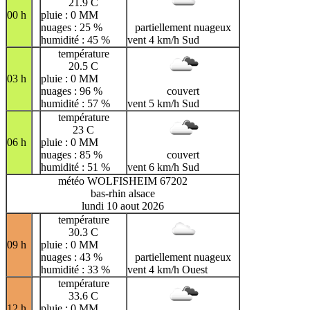
21.9 C
00 h
pluie : 0 MM
nuages : 25 %
partiellement nuageux
humidité : 45 %
vent 4 km/h Sud
température
20.5 C
03 h
pluie : 0 MM
nuages : 96 %
couvert
humidité : 57 %
vent 5 km/h Sud
température
23 C
06 h
pluie : 0 MM
nuages : 85 %
couvert
humidité : 51 %
vent 6 km/h Sud
météo WOLFISHEIM 67202
bas-rhin alsace
lundi 10 aout 2026
température
30.3 C
09 h
pluie : 0 MM
nuages : 43 %
partiellement nuageux
humidité : 33 %
vent 4 km/h Ouest
température
33.6 C
12 h
pluie : 0 MM