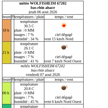
H
I
J
K
L
M
N
météo WOLFISHEIM 67202
bas-rhin alsace
O
P
Q
R
S
T
U
jeudi 06 aout 2026
V
W
X
Y
Z
heure
P
températures / pluie
temps / vent
température
30.5 C
18 h
pluie : 0 MM
nuages : 7 %
ciel dégagé
humidité : 34 %
vent 15 km/h Nord
température
26.1 C
21 h
pluie : 0 MM
nuages : 7 %
ciel dégagé
humidité : 41 %
vent 7 km/h Nord Ouest
météo WOLFISHEIM 67202
bas-rhin alsace
vendredi 07 aout 2026
heure
P
températures / pluie
temps / vent
température
20.8 C
00 h
pluie : 0 MM
nuages : 7 %
ciel dégagé
humidité : 45 %
vent 6 km/h Nord Ouest
température