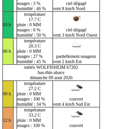
nuages : 3 %
ciel dégagé
humidité : 46 %
vent 8 km/h Nord
température
17.7 C
03 h
pluie : 0 MM
nuages : 6 %
ciel dégagé
humidité : 50 %
vent 3 km/h Nord Ouest
température
20.3 C
06 h
pluie : 0 MM
nuages : 27 %
partiellement nuageux
humidité : 45 %
vent 2 km/h Est
météo WOLFISHEIM 67202
bas-rhin alsace
dimanche 09 aout 2026
température
27.2 C
09 h
pluie : 0 MM
nuages : 100 %
couvert
humidité : 34 %
vent 4 km/h Sud Est
température
33.2 C
12 h
pluie : 0 MM
nuages : 100 %
couvert