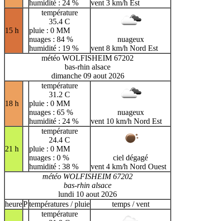
humidité : 24 %
vent 3 km/h Est
température
35.4 C
15 h
pluie : 0 MM
nuages : 84 %
nuageux
humidité : 19 %
vent 8 km/h Nord Est
météo WOLFISHEIM 67202
bas-rhin alsace
dimanche 09 aout 2026
température
31.2 C
18 h
pluie : 0 MM
nuages : 65 %
nuageux
humidité : 24 %
vent 10 km/h Nord Est
température
24.4 C
21 h
pluie : 0 MM
nuages : 0 %
ciel dégagé
humidité : 38 %
vent 4 km/h Nord Ouest
météo WOLFISHEIM 67202
bas-rhin alsace
lundi 10 aout 2026
heure
P
températures / pluie
temps / vent
température