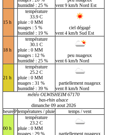
humidité : 25 %
vent 9 km/h Nord Est
température
33.9 C
15 h
pluie : 0 MM
nuages : 5 %
ciel dégagé
humidité : 19 %
vent 4 km/h Sud Est
température
30.1 C
18 h
pluie : 0 MM
nuages : 12 %
peu nuageux
humidité : 25 %
vent 6 km/h Nord
température
25.2 C
21 h
pluie : 0 MM
nuages : 31 %
partiellement nuageux
humidité : 39 %
vent 8 km/h Nord
météo OLWISHEIM 67170
bas-rhin alsace
dimanche 09 aout 2026
heure
P
températures / pluie
temps / vent
température
23.2 C
00 h
pluie : 0 MM
nuages : 29 %
partiellement nuageux