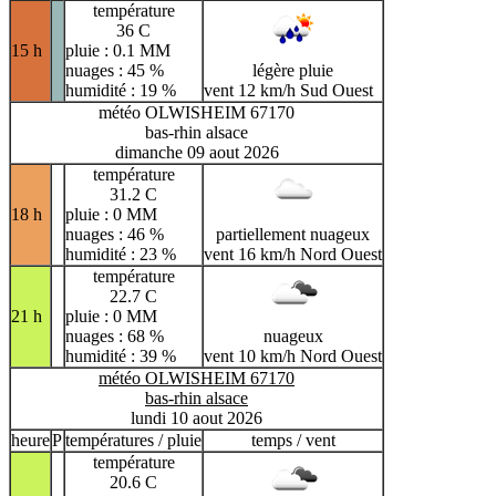
température
36 C
15 h
pluie : 0.1 MM
nuages : 45 %
légère pluie
humidité : 19 %
vent 12 km/h Sud Ouest
météo OLWISHEIM 67170
bas-rhin alsace
dimanche 09 aout 2026
température
31.2 C
18 h
pluie : 0 MM
nuages : 46 %
partiellement nuageux
humidité : 23 %
vent 16 km/h Nord Ouest
température
22.7 C
21 h
pluie : 0 MM
nuages : 68 %
nuageux
humidité : 39 %
vent 10 km/h Nord Ouest
météo OLWISHEIM 67170
bas-rhin alsace
lundi 10 aout 2026
heure
P
températures / pluie
temps / vent
température
20.6 C