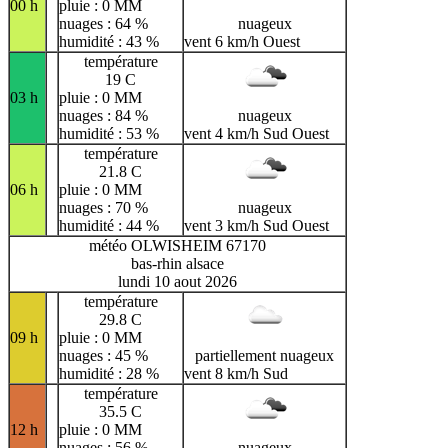
00 h
pluie : 0 MM
nuages : 64 %
nuageux
humidité : 43 %
vent 6 km/h Ouest
température
19 C
03 h
pluie : 0 MM
nuages : 84 %
nuageux
humidité : 53 %
vent 4 km/h Sud Ouest
température
21.8 C
06 h
pluie : 0 MM
nuages : 70 %
nuageux
humidité : 44 %
vent 3 km/h Sud Ouest
météo OLWISHEIM 67170
bas-rhin alsace
lundi 10 aout 2026
température
29.8 C
09 h
pluie : 0 MM
nuages : 45 %
partiellement nuageux
humidité : 28 %
vent 8 km/h Sud
température
35.5 C
12 h
pluie : 0 MM
nuages : 56 %
nuageux