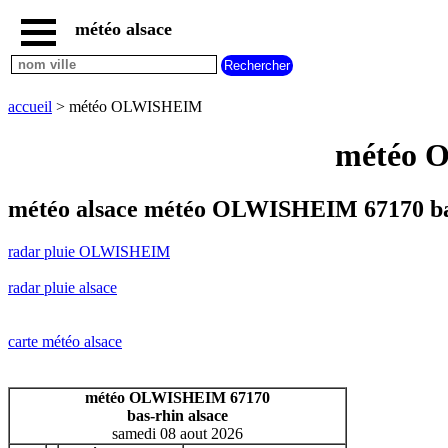
météo alsace
accueil
radar
pluie
accueil
> météo OLWISHEIM
OLWISHEIM
carte
météo O
météo
alsace
radar
météo alsace météo OLWISHEIM 67170 ba
pluie
alsace
radar pluie OLWISHEIM
carte
météo
radar pluie alsace
france
météo
villes
carte météo alsace
et
villages
commencant
météo OLWISHEIM 67170
par
bas-rhin alsace
A
B
C
D
E
F
G
samedi 08 aout 2026