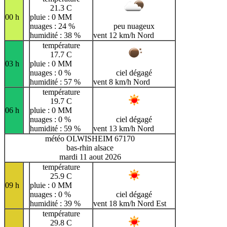
21.3 C
00 h
pluie : 0 MM
nuages : 24 %
peu nuageux
humidité : 38 %
vent 12 km/h Nord
température
17.7 C
03 h
pluie : 0 MM
nuages : 0 %
ciel dégagé
humidité : 57 %
vent 8 km/h Nord
température
19.7 C
06 h
pluie : 0 MM
nuages : 0 %
ciel dégagé
humidité : 59 %
vent 13 km/h Nord
météo OLWISHEIM 67170
bas-rhin alsace
mardi 11 aout 2026
température
25.9 C
09 h
pluie : 0 MM
nuages : 0 %
ciel dégagé
humidité : 39 %
vent 18 km/h Nord Est
température
29.8 C