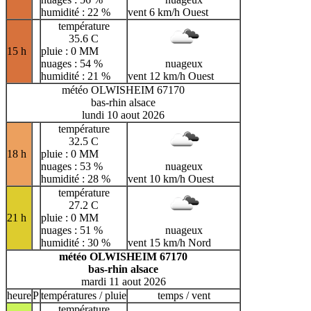
humidité : 22 %
vent 6 km/h Ouest
température
35.6 C
15 h
pluie : 0 MM
nuages : 54 %
nuageux
humidité : 21 %
vent 12 km/h Ouest
météo OLWISHEIM 67170
bas-rhin alsace
lundi 10 aout 2026
température
32.5 C
18 h
pluie : 0 MM
nuages : 53 %
nuageux
humidité : 28 %
vent 10 km/h Ouest
température
27.2 C
21 h
pluie : 0 MM
nuages : 51 %
nuageux
humidité : 30 %
vent 15 km/h Nord
météo OLWISHEIM 67170
bas-rhin alsace
mardi 11 aout 2026
heure
P
températures / pluie
temps / vent
température