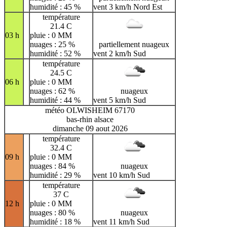
humidité : 45 %
vent 3 km/h Nord Est
température
21.4 C
03 h
pluie : 0 MM
nuages : 25 %
partiellement nuageux
humidité : 52 %
vent 2 km/h Sud
température
24.5 C
06 h
pluie : 0 MM
nuages : 62 %
nuageux
humidité : 44 %
vent 5 km/h Sud
météo OLWISHEIM 67170
bas-rhin alsace
dimanche 09 aout 2026
température
32.4 C
09 h
pluie : 0 MM
nuages : 84 %
nuageux
humidité : 29 %
vent 10 km/h Sud
température
37 C
12 h
pluie : 0 MM
nuages : 80 %
nuageux
humidité : 18 %
vent 11 km/h Sud