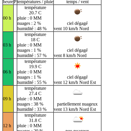
H
I
J
K
L
M
N
heure
P
températures / pluie
temps / vent
température
O
P
Q
R
S
T
U
20.7 C
00 h
pluie : 0 MM
V
W
X
Y
Z
nuages : 2 %
ciel dégagé
humidité : 48 %
vent 10 km/h Nord
température
18 C
03 h
pluie : 0 MM
nuages : 1 %
ciel dégagé
humidité : 57 %
vent 8 km/h Nord
température
19.9 C
06 h
pluie : 0 MM
nuages : 1 %
ciel dégagé
humidité : 55 %
vent 12 km/h Nord Est
température
27.4 C
09 h
pluie : 0 MM
nuages : 38 %
partiellement nuageux
humidité : 33 %
vent 13 km/h Nord Est
température
31.8 C
12 h
pluie : 0 MM
nuages : 20 %
peu nuageux