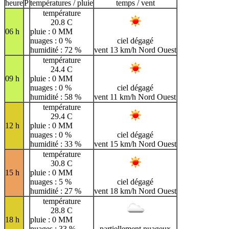
H
I
J
K
L
M
N
heure
P
températures / pluie
temps / vent
température
O
P
Q
R
S
T
U
20.8 C
06 h
pluie : 0 MM
V
W
X
Y
Z
nuages : 0 %
ciel dégagé
humidité : 72 %
vent 13 km/h Nord Ouest
température
24.4 C
09 h
pluie : 0 MM
nuages : 0 %
ciel dégagé
humidité : 58 %
vent 11 km/h Nord Ouest
température
29.4 C
12 h
pluie : 0 MM
nuages : 0 %
ciel dégagé
humidité : 33 %
vent 15 km/h Nord Ouest
température
30.8 C
15 h
pluie : 0 MM
nuages : 5 %
ciel dégagé
humidité : 27 %
vent 18 km/h Nord Ouest
température
28.8 C
18 h
pluie : 0 MM
nuages : 33 %
partiellement nuageux