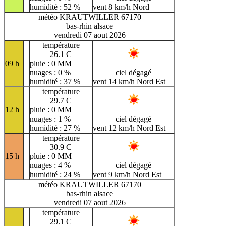
humidité : 52 %
vent 8 km/h Nord
météo KRAUTWILLER 67170
bas-rhin alsace
vendredi 07 aout 2026
température
26.1 C
09 h
pluie : 0 MM
nuages : 0 %
ciel dégagé
humidité : 37 %
vent 14 km/h Nord Est
température
29.7 C
12 h
pluie : 0 MM
nuages : 1 %
ciel dégagé
humidité : 27 %
vent 12 km/h Nord Est
température
30.9 C
15 h
pluie : 0 MM
nuages : 4 %
ciel dégagé
humidité : 24 %
vent 9 km/h Nord Est
météo KRAUTWILLER 67170
bas-rhin alsace
vendredi 07 aout 2026
température
29.1 C