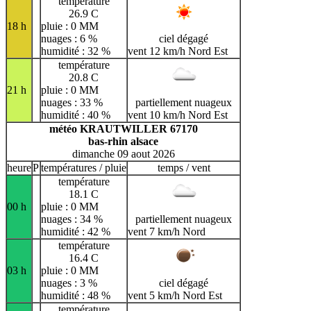
température
26.9 C
18 h
pluie : 0 MM
nuages : 6 %
ciel dégagé
humidité : 32 %
vent 12 km/h Nord Est
température
20.8 C
21 h
pluie : 0 MM
nuages : 33 %
partiellement nuageux
humidité : 40 %
vent 10 km/h Nord Est
météo KRAUTWILLER 67170
bas-rhin alsace
dimanche 09 aout 2026
heure
P
températures / pluie
temps / vent
température
18.1 C
00 h
pluie : 0 MM
nuages : 34 %
partiellement nuageux
humidité : 42 %
vent 7 km/h Nord
température
16.4 C
03 h
pluie : 0 MM
nuages : 3 %
ciel dégagé
humidité : 48 %
vent 5 km/h Nord Est
température