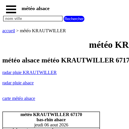
météo alsace
accueil
radar
pluie
accueil
> météo KRAUTWILLER
KRAUTWILLER
carte
météo KR
météo
alsace
radar
météo alsace météo KRAUTWILLER 67170
pluie
alsace
radar pluie KRAUTWILLER
carte
météo
radar pluie alsace
france
météo
villes
carte météo alsace
et
villages
commencant
météo KRAUTWILLER 67170
par
bas-rhin alsace
A
B
C
D
E
F
G
jeudi 06 aout 2026