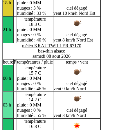
18 h
pluie : 0 MM
nuages : 3 %
ciel dégagé
humidité : 33 %
vent 10 km/h Nord Est
température
18.3 C
21 h
pluie : 0 MM
nuages : 0 %
ciel dégagé
humidité : 40 %
vent 8 km/h Nord Est
météo KRAUTWILLER 67170
bas-rhin alsace
samedi 08 aout 2026
heure
P
températures / pluie
temps / vent
température
15.7 C
00 h
pluie : 0 MM
nuages : 0 %
ciel dégagé
humidité : 46 %
vent 9 km/h Nord
température
14.2 C
03 h
pluie : 0 MM
nuages : 0 %
ciel dégagé
humidité : 55 %
vent 8 km/h Nord
température
16.8 C