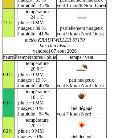
humidité : 35 %
vent 15 km/h Nord Ouest
température
24.1 C
21 h
pluie : 0 MM
nuages : 39 %
partiellement nuageux
humidité : 41 %
vent 9 km/h Nord Ouest
météo KRAUTWILLER 67170
bas-rhin alsace
vendredi 07 aout 2026
heure
P
températures / pluie
temps / vent
température
20.6 C
00 h
pluie : 0 MM
nuages : 19 %
peu nuageux
humidité : 46 %
vent 8 km/h Nord Ouest
température
18.1 C
03 h
pluie : 0 MM
nuages : 0 %
ciel dégagé
humidité : 54 %
vent 7 km/h Nord
température
20.1 C
06 h
pluie : 0 MM
nuages : 0 %
ciel dégagé