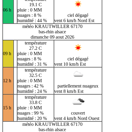
19.1 C
06 h
pluie : 0 MM
nuages : 8 %
ciel dégagé
humidité : 44 %
vent 6 km/h Nord Est
météo KRAUTWILLER 67170
bas-rhin alsace
dimanche 09 aout 2026
température
27.2 C
09 h
pluie : 0 MM
nuages : 8 %
ciel dégagé
humidité : 31 %
vent 10 km/h Est
température
32.5 C
12 h
pluie : 0 MM
nuages : 42 %
partiellement nuageux
humidité : 24 %
vent 8 km/h Est
température
33.8 C
15 h
pluie : 0 MM
nuages : 99 %
couvert
humidité : 20 %
vent 4 km/h Nord Ouest
météo KRAUTWILLER 67170
bas-rhin alsace