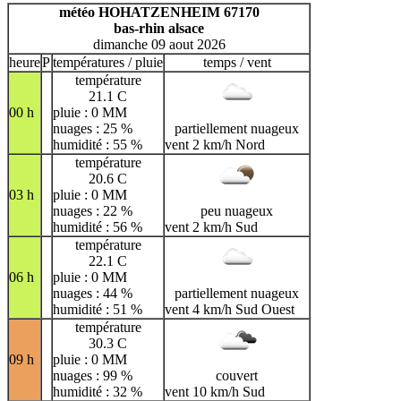
H
I
J
K
L
M
N
météo HOHATZENHEIM 67170
bas-rhin alsace
O
P
Q
R
S
T
U
dimanche 09 aout 2026
V
W
X
Y
Z
heure
P
températures / pluie
temps / vent
température
21.1 C
00 h
pluie : 0 MM
nuages : 25 %
partiellement nuageux
humidité : 55 %
vent 2 km/h Nord
température
20.6 C
03 h
pluie : 0 MM
nuages : 22 %
peu nuageux
humidité : 56 %
vent 2 km/h Sud
température
22.1 C
06 h
pluie : 0 MM
nuages : 44 %
partiellement nuageux
humidité : 51 %
vent 4 km/h Sud Ouest
température
30.3 C
09 h
pluie : 0 MM
nuages : 99 %
couvert
humidité : 32 %
vent 10 km/h Sud