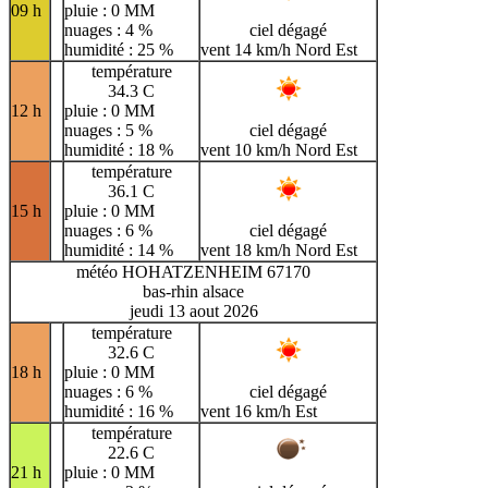
09 h
pluie : 0 MM
nuages : 4 %
ciel dégagé
humidité : 25 %
vent 14 km/h Nord Est
température
34.3 C
12 h
pluie : 0 MM
nuages : 5 %
ciel dégagé
humidité : 18 %
vent 10 km/h Nord Est
température
36.1 C
15 h
pluie : 0 MM
nuages : 6 %
ciel dégagé
humidité : 14 %
vent 18 km/h Nord Est
météo HOHATZENHEIM 67170
bas-rhin alsace
jeudi 13 aout 2026
température
32.6 C
18 h
pluie : 0 MM
nuages : 6 %
ciel dégagé
humidité : 16 %
vent 16 km/h Est
température
22.6 C
21 h
pluie : 0 MM