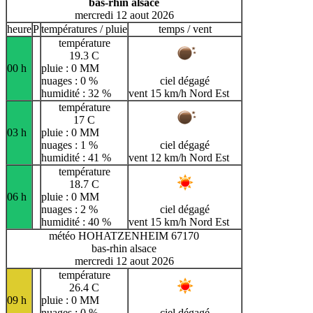
bas-rhin alsace
mercredi 12 aout 2026
heure
P
températures / pluie
temps / vent
température
19.3 C
00 h
pluie : 0 MM
nuages : 0 %
ciel dégagé
humidité : 32 %
vent 15 km/h Nord Est
température
17 C
03 h
pluie : 0 MM
nuages : 1 %
ciel dégagé
humidité : 41 %
vent 12 km/h Nord Est
température
18.7 C
06 h
pluie : 0 MM
nuages : 2 %
ciel dégagé
humidité : 40 %
vent 15 km/h Nord Est
météo HOHATZENHEIM 67170
bas-rhin alsace
mercredi 12 aout 2026
température
26.4 C
09 h
pluie : 0 MM
nuages : 0 %
ciel dégagé