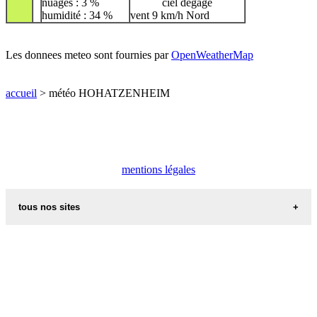
nuages : 3 %
ciel dégagé
humidité : 34 %
vent 9 km/h Nord
Les donnees meteo sont fournies par
OpenWeatherMap
accueil
> météo HOHATZENHEIM
mentions légales
tous nos sites
commune de france
villes et villages en alsace
sites de france