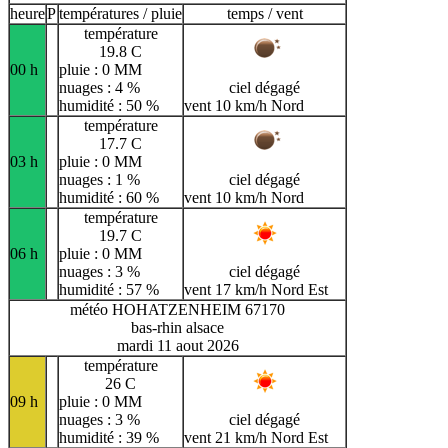
heure
P
températures / pluie
temps / vent
température
19.8 C
00 h
pluie : 0 MM
nuages : 4 %
ciel dégagé
humidité : 50 %
vent 10 km/h Nord
température
17.7 C
03 h
pluie : 0 MM
nuages : 1 %
ciel dégagé
humidité : 60 %
vent 10 km/h Nord
température
19.7 C
06 h
pluie : 0 MM
nuages : 3 %
ciel dégagé
humidité : 57 %
vent 17 km/h Nord Est
météo HOHATZENHEIM 67170
bas-rhin alsace
mardi 11 aout 2026
température
26 C
09 h
pluie : 0 MM
nuages : 3 %
ciel dégagé
humidité : 39 %
vent 21 km/h Nord Est