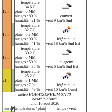
température
34.6 C
12 h
pluie : 0 MM
nuages : 89 %
couvert
humidité : 21 %
vent 9 km/h Sud
température
32.7 C
15 h
pluie : 0.2 MM
nuages : 90 %
légère pluie
humidité : 41 %
vent 18 km/h Sud Est
température
30.2 C
18 h
pluie : 0 MM
nuages : 59 %
nuageux
humidité : 35 %
vent 6 km/h Sud Est
température
25.2 C
21 h
pluie : 0.1 MM
nuages : 7 %
légère pluie
humidité : 49 %
vent 10 km/h Ouest
météo HOHATZENHEIM 67170
bas-rhin alsace
lundi 10 aout 2026
heure
P
températures / pluie
temps / vent