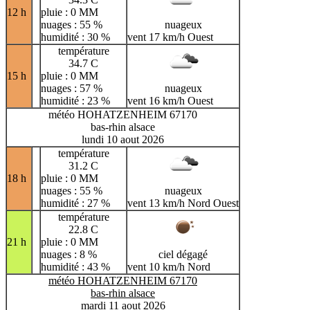
12 h
pluie : 0 MM
nuages : 55 %
nuageux
humidité : 30 %
vent 17 km/h Ouest
température
34.7 C
15 h
pluie : 0 MM
nuages : 57 %
nuageux
humidité : 23 %
vent 16 km/h Ouest
météo HOHATZENHEIM 67170
bas-rhin alsace
lundi 10 aout 2026
température
31.2 C
18 h
pluie : 0 MM
nuages : 55 %
nuageux
humidité : 27 %
vent 13 km/h Nord Ouest
température
22.8 C
21 h
pluie : 0 MM
nuages : 8 %
ciel dégagé
humidité : 43 %
vent 10 km/h Nord
météo HOHATZENHEIM 67170
bas-rhin alsace
mardi 11 aout 2026