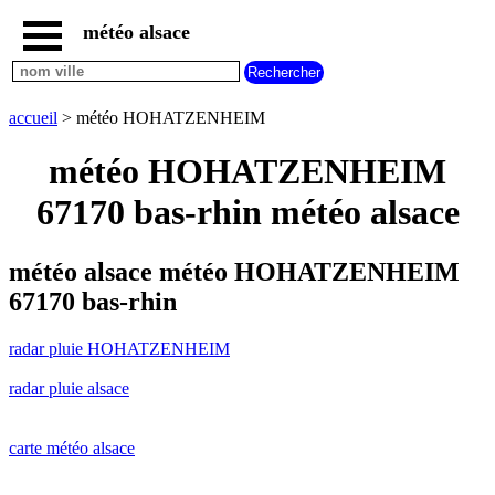
météo alsace
accueil
radar
pluie
accueil
> météo HOHATZENHEIM
HOHATZENHEIM
carte
météo HOHATZENHEIM
météo
alsace
67170 bas-rhin météo alsace
radar
pluie
alsace
météo alsace météo HOHATZENHEIM
carte
67170 bas-rhin
météo
france
radar pluie HOHATZENHEIM
météo
villes
radar pluie alsace
et
villages
commencant
par
carte météo alsace
A
B
C
D
E
F
G