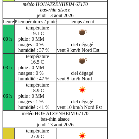
météo HOHATZENHEIM 67170
bas-rhin alsace
jeudi 13 aout 2026
heure
P
températures / pluie
temps / vent
température
19.1 C
00 h
pluie : 0 MM
nuages : 0 %
ciel dégagé
humidité : 37 %
vent 9 km/h Nord Est
température
16.5 C
03 h
pluie : 0 MM
nuages : 0 %
ciel dégagé
humidité : 47 %
vent 8 km/h Nord
température
18.9 C
06 h
pluie : 0 MM
nuages : 1 %
ciel dégagé
humidité : 41 %
vent 10 km/h Nord Est
météo HOHATZENHEIM 67170
bas-rhin alsace
jeudi 13 aout 2026
température
27.9 C