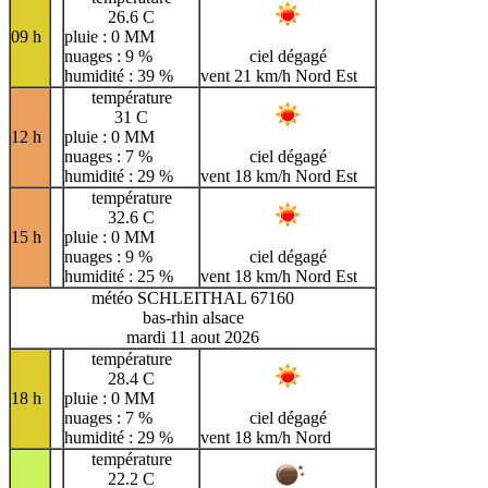
26.6 C
09 h
pluie : 0 MM
nuages : 9 %
ciel dégagé
humidité : 39 %
vent 21 km/h Nord Est
température
31 C
12 h
pluie : 0 MM
nuages : 7 %
ciel dégagé
humidité : 29 %
vent 18 km/h Nord Est
température
32.6 C
15 h
pluie : 0 MM
nuages : 9 %
ciel dégagé
humidité : 25 %
vent 18 km/h Nord Est
météo SCHLEITHAL 67160
bas-rhin alsace
mardi 11 aout 2026
température
28.4 C
18 h
pluie : 0 MM
nuages : 7 %
ciel dégagé
humidité : 29 %
vent 18 km/h Nord
température
22.2 C