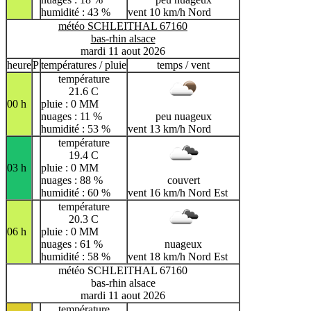
humidité : 43 %
vent 10 km/h Nord
météo SCHLEITHAL 67160
bas-rhin alsace
mardi 11 aout 2026
heure
P
températures / pluie
temps / vent
température
21.6 C
00 h
pluie : 0 MM
nuages : 11 %
peu nuageux
humidité : 53 %
vent 13 km/h Nord
température
19.4 C
03 h
pluie : 0 MM
nuages : 88 %
couvert
humidité : 60 %
vent 16 km/h Nord Est
température
20.3 C
06 h
pluie : 0 MM
nuages : 61 %
nuageux
humidité : 58 %
vent 18 km/h Nord Est
météo SCHLEITHAL 67160
bas-rhin alsace
mardi 11 aout 2026
température