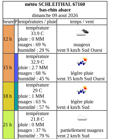
H
I
J
K
L
M
N
météo SCHLEITHAL 67160
bas-rhin alsace
O
P
Q
R
S
T
U
dimanche 09 aout 2026
V
W
X
Y
Z
heure
P
températures / pluie
temps / vent
température
33.9 C
12 h
pluie : 0 MM
nuages : 69 %
nuageux
humidité : 29 %
vent 9 km/h Sud Ouest
température
32.9 C
15 h
pluie : 2.7 MM
nuages : 68 %
légère pluie
humidité : 45 %
vent 35 km/h Sud Ouest
température
29 C
18 h
pluie : 1 MM
nuages : 63 %
légère pluie
humidité : 57 %
vent 4 km/h Sud
température
21.8 C
21 h
pluie : 0 MM
nuages : 37 %
partiellement nuageux
humidité : 79 %
vent 2 km/h Sud