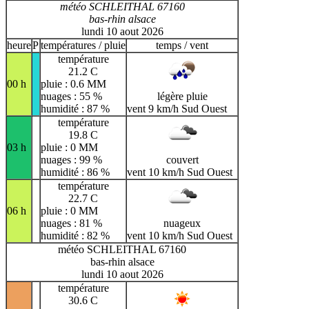
météo SCHLEITHAL 67160
bas-rhin alsace
lundi 10 aout 2026
heure
P
températures / pluie
temps / vent
température
21.2 C
00 h
pluie : 0.6 MM
nuages : 55 %
légère pluie
humidité : 87 %
vent 9 km/h Sud Ouest
température
19.8 C
03 h
pluie : 0 MM
nuages : 99 %
couvert
humidité : 86 %
vent 10 km/h Sud Ouest
température
22.7 C
06 h
pluie : 0 MM
nuages : 81 %
nuageux
humidité : 82 %
vent 10 km/h Sud Ouest
météo SCHLEITHAL 67160
bas-rhin alsace
lundi 10 aout 2026
température
30.6 C