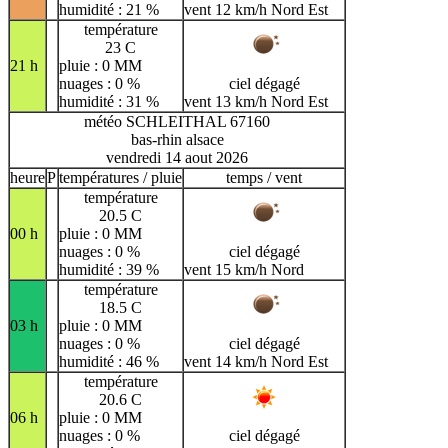
humidité : 21 %
vent 12 km/h Nord Est
température
23 C
21 h
pluie : 0 MM
nuages : 0 %
ciel dégagé
humidité : 31 %
vent 13 km/h Nord Est
météo SCHLEITHAL 67160
bas-rhin alsace
vendredi 14 aout 2026
heure
P
températures / pluie
temps / vent
température
20.5 C
00 h
pluie : 0 MM
nuages : 0 %
ciel dégagé
humidité : 39 %
vent 15 km/h Nord
température
18.5 C
03 h
pluie : 0 MM
nuages : 0 %
ciel dégagé
humidité : 46 %
vent 14 km/h Nord Est
température
20.6 C
06 h
pluie : 0 MM
nuages : 0 %
ciel dégagé