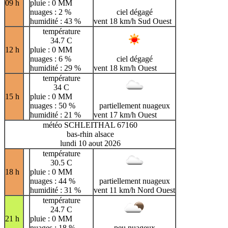
09 h
pluie : 0 MM
nuages : 2 %
ciel dégagé
humidité : 43 %
vent 18 km/h Sud Ouest
température
34.7 C
12 h
pluie : 0 MM
nuages : 6 %
ciel dégagé
humidité : 29 %
vent 18 km/h Ouest
température
34 C
15 h
pluie : 0 MM
nuages : 50 %
partiellement nuageux
humidité : 21 %
vent 17 km/h Ouest
météo SCHLEITHAL 67160
bas-rhin alsace
lundi 10 aout 2026
température
30.5 C
18 h
pluie : 0 MM
nuages : 44 %
partiellement nuageux
humidité : 31 %
vent 11 km/h Nord Ouest
température
24.7 C
21 h
pluie : 0 MM
nuages : 18 %
peu nuageux