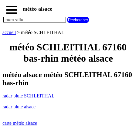
météo alsace
accueil
radar
pluie
accueil
> météo SCHLEITHAL
SCHLEITHAL
carte
météo SCHLEITHAL 67160
météo
alsace
bas-rhin météo alsace
radar
pluie
alsace
météo alsace météo SCHLEITHAL 67160
carte
bas-rhin
météo
france
radar pluie SCHLEITHAL
météo
villes
radar pluie alsace
et
villages
commencant
par
carte météo alsace
A
B
C
D
E
F
G