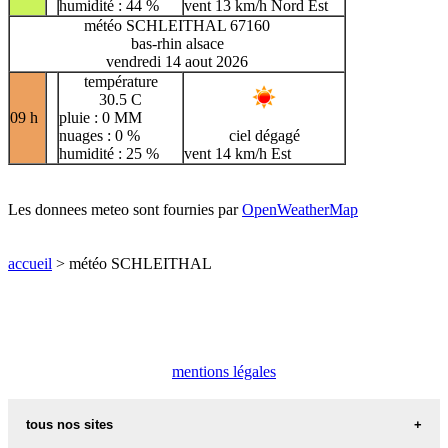
humidité : 44 %
vent 13 km/h Nord Est
météo SCHLEITHAL 67160
bas-rhin alsace
vendredi 14 aout 2026
température
30.5 C
09 h
pluie : 0 MM
nuages : 0 %
ciel dégagé
humidité : 25 %
vent 14 km/h Est
Les donnees meteo sont fournies par
OpenWeatherMap
accueil
> météo SCHLEITHAL
mentions légales
tous nos sites