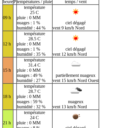
H
I
J
K
L
M
N
heure
P
températures / pluie
temps / vent
température
O
P
Q
R
S
T
U
25 C
09 h
pluie : 0 MM
V
W
X
Y
Z
nuages : 1 %
ciel dégagé
humidité : 44 %
vent 9 km/h Nord
température
28.5 C
12 h
pluie : 0 MM
nuages : 1 %
ciel dégagé
humidité : 35 %
vent 12 km/h Nord
température
31.4 C
15 h
pluie : 0 MM
nuages : 49 %
partiellement nuageux
humidité : 27 %
vent 15 km/h Nord Ouest
température
28.7 C
18 h
pluie : 0 MM
nuages : 59 %
nuageux
humidité : 32 %
vent 13 km/h Nord
température
24 C
21 h
pluie : 0 MM
nuages : 8 %
ciel dégagé