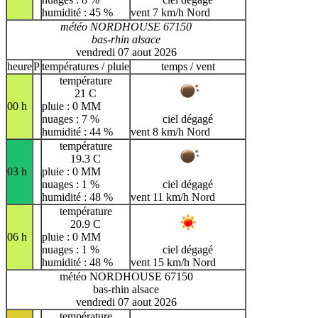
humidité : 45 %
vent 7 km/h Nord
météo NORDHOUSE 67150
bas-rhin alsace
vendredi 07 aout 2026
heure
P
températures / pluie
temps / vent
température
21 C
00 h
pluie : 0 MM
nuages : 7 %
ciel dégagé
humidité : 44 %
vent 8 km/h Nord
température
19.3 C
03 h
pluie : 0 MM
nuages : 1 %
ciel dégagé
humidité : 48 %
vent 11 km/h Nord
température
20.9 C
06 h
pluie : 0 MM
nuages : 1 %
ciel dégagé
humidité : 48 %
vent 15 km/h Nord
météo NORDHOUSE 67150
bas-rhin alsace
vendredi 07 aout 2026
température