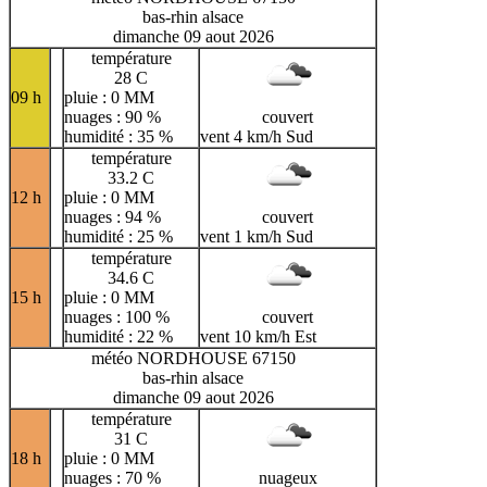
bas-rhin alsace
dimanche 09 aout 2026
température
28 C
09 h
pluie : 0 MM
nuages : 90 %
couvert
humidité : 35 %
vent 4 km/h Sud
température
33.2 C
12 h
pluie : 0 MM
nuages : 94 %
couvert
humidité : 25 %
vent 1 km/h Sud
température
34.6 C
15 h
pluie : 0 MM
nuages : 100 %
couvert
humidité : 22 %
vent 10 km/h Est
météo NORDHOUSE 67150
bas-rhin alsace
dimanche 09 aout 2026
température
31 C
18 h
pluie : 0 MM
nuages : 70 %
nuageux