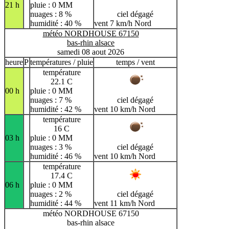
21 h
pluie : 0 MM
nuages : 8 %
ciel dégagé
humidité : 40 %
vent 7 km/h Nord
météo NORDHOUSE 67150
bas-rhin alsace
samedi 08 aout 2026
heure
P
températures / pluie
temps / vent
température
22.1 C
00 h
pluie : 0 MM
nuages : 7 %
ciel dégagé
humidité : 42 %
vent 10 km/h Nord
température
16 C
03 h
pluie : 0 MM
nuages : 3 %
ciel dégagé
humidité : 46 %
vent 10 km/h Nord
température
17.4 C
06 h
pluie : 0 MM
nuages : 2 %
ciel dégagé
humidité : 44 %
vent 11 km/h Nord
météo NORDHOUSE 67150
bas-rhin alsace