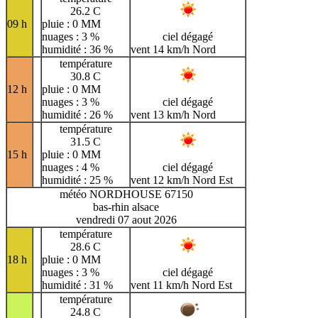
26.2 C
09 h
pluie : 0 MM
nuages : 3 %
ciel dégagé
humidité : 36 %
vent 14 km/h Nord
température
30.8 C
12 h
pluie : 0 MM
nuages : 3 %
ciel dégagé
humidité : 26 %
vent 13 km/h Nord
température
31.5 C
15 h
pluie : 0 MM
nuages : 4 %
ciel dégagé
humidité : 25 %
vent 12 km/h Nord Est
météo NORDHOUSE 67150
bas-rhin alsace
vendredi 07 aout 2026
température
28.6 C
18 h
pluie : 0 MM
nuages : 3 %
ciel dégagé
humidité : 31 %
vent 11 km/h Nord Est
température
24.8 C