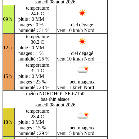
samedi 08 aout 2026
température
24.6 C
09 h
pluie : 0 MM
nuages : 0 %
ciel dégagé
humidité : 31 %
vent 10 km/h Nord
température
30.2 C
12 h
pluie : 0 MM
nuages : 1 %
ciel dégagé
humidité : 25 %
vent 10 km/h Nord
température
32.1 C
15 h
pluie : 0 MM
nuages : 23 %
peu nuageux
humidité : 23 %
vent 11 km/h Nord
météo NORDHOUSE 67150
bas-rhin alsace
samedi 08 aout 2026
température
28.4 C
18 h
pluie : 0 MM
nuages : 15 %
peu nuageux
humidité : 29 %
vent 15 km/h Nord