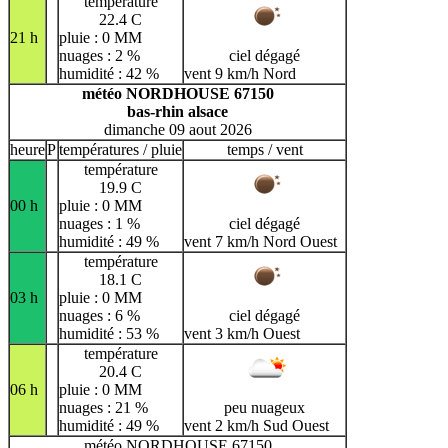
température
22.4 C
21 h
pluie : 0 MM
nuages : 2 %
ciel dégagé
humidité : 42 %
vent 9 km/h Nord
météo NORDHOUSE 67150
bas-rhin alsace
dimanche 09 aout 2026
heure
P
températures / pluie
temps / vent
température
19.9 C
00 h
pluie : 0 MM
nuages : 1 %
ciel dégagé
humidité : 49 %
vent 7 km/h Nord Ouest
température
18.1 C
03 h
pluie : 0 MM
nuages : 6 %
ciel dégagé
humidité : 53 %
vent 3 km/h Ouest
température
20.4 C
06 h
pluie : 0 MM
nuages : 21 %
peu nuageux
humidité : 49 %
vent 2 km/h Sud Ouest
météo NORDHOUSE 67150