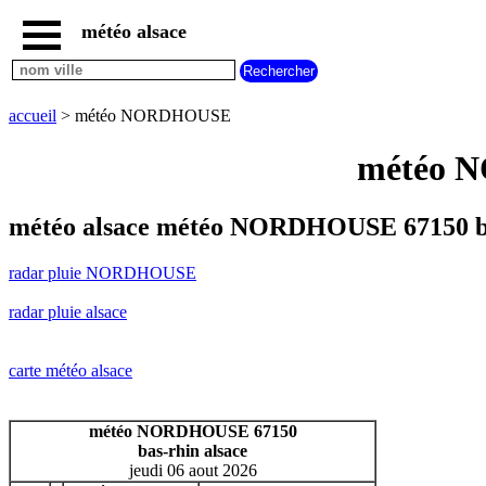
météo alsace
accueil
radar
pluie
accueil
> météo NORDHOUSE
NORDHOUSE
carte
météo N
météo
alsace
radar
météo alsace météo NORDHOUSE 67150 b
pluie
alsace
radar pluie NORDHOUSE
carte
météo
radar pluie alsace
france
météo
villes
carte météo alsace
et
villages
commencant
météo NORDHOUSE 67150
par
bas-rhin alsace
A
B
C
D
E
F
G
jeudi 06 aout 2026