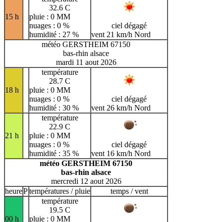
32.6 C
15 h
pluie : 0 MM
nuages : 0 %
ciel dégagé
humidité : 27 %
vent 21 km/h Nord
météo GERSTHEIM 67150
bas-rhin alsace
mardi 11 aout 2026
température
28.7 C
18 h
pluie : 0 MM
nuages : 0 %
ciel dégagé
humidité : 30 %
vent 26 km/h Nord
température
22.9 C
21 h
pluie : 0 MM
nuages : 0 %
ciel dégagé
humidité : 35 %
vent 16 km/h Nord
météo GERSTHEIM 67150
bas-rhin alsace
mercredi 12 aout 2026
heure
P
températures / pluie
temps / vent
température
19.5 C
00 h
pluie : 0 MM