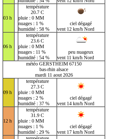
humidité : 54 %
vent 12 km/h Nord
température
20.7 C
03 h
pluie : 0 MM
nuages : 1 %
ciel dégagé
humidité : 58 %
vent 12 km/h Nord
température
23.6 C
06 h
pluie : 0 MM
nuages : 11 %
peu nuageux
humidité : 54 %
vent 11 km/h Nord
météo GERSTHEIM 67150
bas-rhin alsace
mardi 11 aout 2026
température
27.3 C
09 h
pluie : 0 MM
nuages : 2 %
ciel dégagé
humidité : 37 %
vent 14 km/h Nord
température
31.9 C
12 h
pluie : 0 MM
nuages : 1 %
ciel dégagé
humidité : 29 %
vent 17 km/h Nord
température