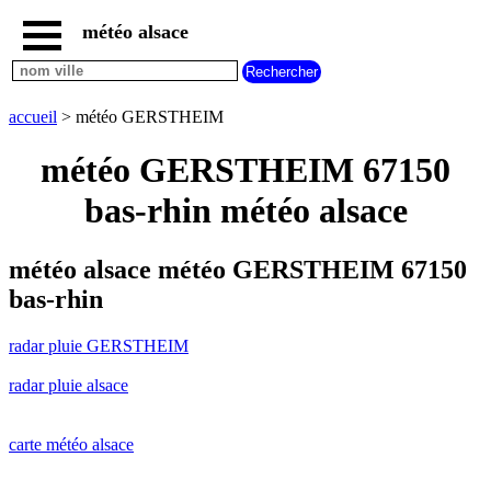
météo alsace
accueil
radar
pluie
accueil
> météo GERSTHEIM
GERSTHEIM
carte
météo GERSTHEIM 67150
météo
alsace
bas-rhin météo alsace
radar
pluie
alsace
météo alsace météo GERSTHEIM 67150
carte
bas-rhin
météo
france
radar pluie GERSTHEIM
météo
villes
radar pluie alsace
et
villages
commencant
par
carte météo alsace
A
B
C
D
E
F
G