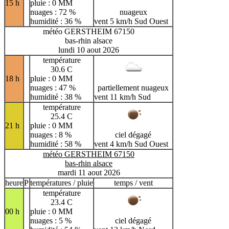
15 h
pluie : 0 MM
nuages : 72 %
nuageux
humidité : 36 %
vent 5 km/h Sud Ouest
météo GERSTHEIM 67150
bas-rhin alsace
lundi 10 aout 2026
température
30.6 C
18 h
pluie : 0 MM
nuages : 47 %
partiellement nuageux
humidité : 38 %
vent 11 km/h Sud
température
25.4 C
21 h
pluie : 0 MM
nuages : 8 %
ciel dégagé
humidité : 58 %
vent 4 km/h Sud Ouest
météo GERSTHEIM 67150
bas-rhin alsace
mardi 11 aout 2026
heure
P
températures / pluie
temps / vent
température
23.4 C
00 h
pluie : 0 MM
nuages : 5 %
ciel dégagé