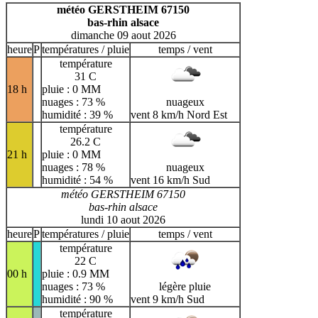
H
I
J
K
L
M
N
météo GERSTHEIM 67150
bas-rhin alsace
O
P
Q
R
S
T
U
dimanche 09 aout 2026
V
W
X
Y
Z
heure
P
températures / pluie
temps / vent
température
31 C
18 h
pluie : 0 MM
nuages : 73 %
nuageux
humidité : 39 %
vent 8 km/h Nord Est
température
26.2 C
21 h
pluie : 0 MM
nuages : 78 %
nuageux
humidité : 54 %
vent 16 km/h Sud
météo GERSTHEIM 67150
bas-rhin alsace
lundi 10 aout 2026
heure
P
températures / pluie
temps / vent
température
22 C
00 h
pluie : 0.9 MM
nuages : 73 %
légère pluie
humidité : 90 %
vent 9 km/h Sud
température