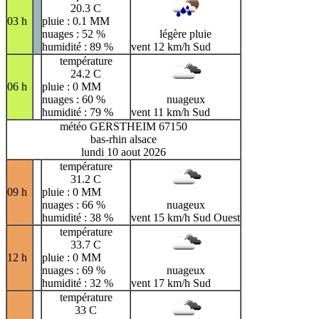
20.3 C
03 h
pluie : 0.1 MM
nuages : 52 %
légère pluie
humidité : 89 %
vent 12 km/h Sud
température
24.2 C
06 h
pluie : 0 MM
nuages : 60 %
nuageux
humidité : 79 %
vent 11 km/h Sud
météo GERSTHEIM 67150
bas-rhin alsace
lundi 10 aout 2026
température
31.2 C
09 h
pluie : 0 MM
nuages : 66 %
nuageux
humidité : 38 %
vent 15 km/h Sud Ouest
température
33.7 C
12 h
pluie : 0 MM
nuages : 69 %
nuageux
humidité : 32 %
vent 17 km/h Sud
température
33 C