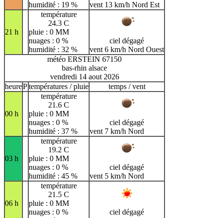
humidité : 19 %
vent 13 km/h Nord Est
température
24.3 C
21 h
pluie : 0 MM
nuages : 0 %
ciel dégagé
humidité : 32 %
vent 6 km/h Nord Ouest
météo ERSTEIN 67150
bas-rhin alsace
vendredi 14 aout 2026
heure
P
températures / pluie
temps / vent
température
21.6 C
00 h
pluie : 0 MM
nuages : 0 %
ciel dégagé
humidité : 37 %
vent 7 km/h Nord
température
19.2 C
03 h
pluie : 0 MM
nuages : 0 %
ciel dégagé
humidité : 45 %
vent 5 km/h Nord
température
21.5 C
06 h
pluie : 0 MM
nuages : 0 %
ciel dégagé