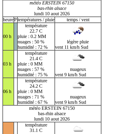
météo ERSTEIN 67150
bas-rhin alsace
lundi 10 aout 2026
heure
P
températures / pluie
temps / vent
température
22.7 C
00 h
pluie : 0.2 MM
nuages : 50 %
légère pluie
humidité : 72 %
vent 11 km/h Sud
température
21.4 C
03 h
pluie : 0 MM
nuages : 57 %
nuageux
humidité : 75 %
vent 9 km/h Sud
température
24.2 C
06 h
pluie : 0 MM
nuages : 71 %
nuageux
humidité : 67 %
vent 9 km/h Sud
météo ERSTEIN 67150
bas-rhin alsace
lundi 10 aout 2026
température
31.1 C