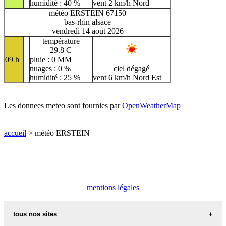
humidité : 40 %
vent 2 km/h Nord
météo ERSTEIN 67150
bas-rhin alsace
vendredi 14 aout 2026
température
29.8 C
09 h
pluie : 0 MM
nuages : 0 %
ciel dégagé
humidité : 25 %
vent 6 km/h Nord Est
Les donnees meteo sont fournies par
OpenWeatherMap
accueil
> météo ERSTEIN
mentions légales
tous nos sites