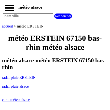
météo alsace
accueil
radar
pluie
accueil
> météo ERSTEIN
ERSTEIN
carte
météo ERSTEIN 67150 bas-
météo
alsace
rhin météo alsace
radar
pluie
alsace
météo alsace météo ERSTEIN 67150 bas-
carte
rhin
météo
france
radar pluie ERSTEIN
météo
villes
radar pluie alsace
et
villages
commencant
par
carte météo alsace
A
B
C
D
E
F
G