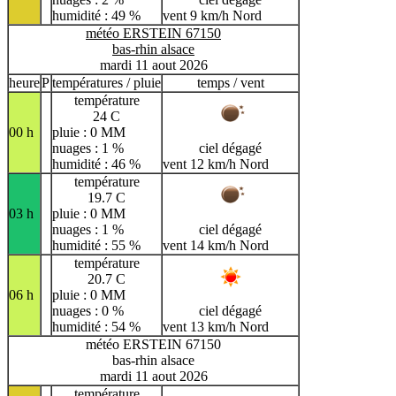
humidité : 49 %
vent 9 km/h Nord
météo ERSTEIN 67150
bas-rhin alsace
mardi 11 aout 2026
heure
P
températures / pluie
temps / vent
température
24 C
00 h
pluie : 0 MM
nuages : 1 %
ciel dégagé
humidité : 46 %
vent 12 km/h Nord
température
19.7 C
03 h
pluie : 0 MM
nuages : 1 %
ciel dégagé
humidité : 55 %
vent 14 km/h Nord
température
20.7 C
06 h
pluie : 0 MM
nuages : 0 %
ciel dégagé
humidité : 54 %
vent 13 km/h Nord
météo ERSTEIN 67150
bas-rhin alsace
mardi 11 aout 2026
température