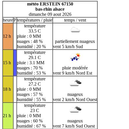
H
I
J
K
L
M
N
météo ERSTEIN 67150
bas-rhin alsace
O
P
Q
R
S
T
U
dimanche 09 aout 2026
V
W
X
Y
Z
heure
P
températures / pluie
temps / vent
température
33.5 C
12 h
pluie : 0 MM
nuages : 48 %
partiellement nuageux
humidité : 20 %
vent 5 km/h Sud
température
29.1 C
15 h
pluie : 3.1 MM
nuages : 70 %
pluie modérée
humidité : 53 %
vent 9 km/h Nord Est
température
27.2 C
18 h
pluie : 0 MM
nuages : 57 %
nuageux
humidité : 55 %
vent 2 km/h Nord Ouest
température
23 C
21 h
pluie : 0 MM
nuages : 60 %
nuageux
humidité : 67 %
vent 7 km/h Sud Ouest