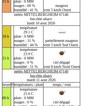
15 h
pluie : 0 MM
nuages : 60 %
nuageux
humidité : 41 %
vent 5 km/h Ouest
météo MITTELBERGHEIM 67140
bas-rhin alsace
lundi 10 aout 2026
température
29.1 C
18 h
pluie : 0 MM
nuages : 31 %
partiellement nuageux
humidité : 44 %
vent 5 km/h Sud Ouest
température
23.9 C
21 h
pluie : 0 MM
nuages : 0 %
ciel dégagé
humidité : 51 %
vent 8 km/h Nord Ouest
météo MITTELBERGHEIM 67140
bas-rhin alsace
mardi 11 aout 2026
heure
P
températures / pluie
temps / vent
température
21.6 C
00 h
pluie : 0 MM
nuages : 0 %
ciel dégagé