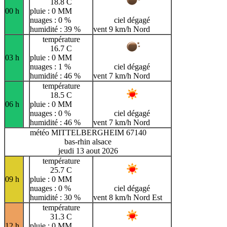
18.8 C
00 h
pluie : 0 MM
nuages : 0 %
ciel dégagé
humidité : 39 %
vent 9 km/h Nord
température
16.7 C
03 h
pluie : 0 MM
nuages : 1 %
ciel dégagé
humidité : 46 %
vent 7 km/h Nord
température
18.5 C
06 h
pluie : 0 MM
nuages : 0 %
ciel dégagé
humidité : 46 %
vent 7 km/h Nord
météo MITTELBERGHEIM 67140
bas-rhin alsace
jeudi 13 aout 2026
température
25.7 C
09 h
pluie : 0 MM
nuages : 0 %
ciel dégagé
humidité : 30 %
vent 8 km/h Nord Est
température
31.3 C
12 h
pluie : 0 MM