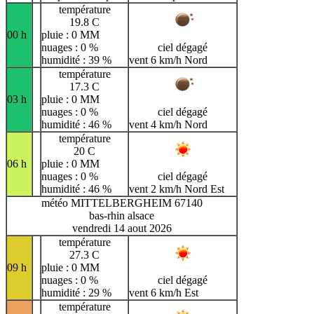
température
19.8 C
00 h
pluie : 0 MM
nuages : 0 %
ciel dégagé
humidité : 39 %
vent 6 km/h Nord
température
17.3 C
03 h
pluie : 0 MM
nuages : 0 %
ciel dégagé
humidité : 46 %
vent 4 km/h Nord
température
20 C
06 h
pluie : 0 MM
nuages : 0 %
ciel dégagé
humidité : 46 %
vent 2 km/h Nord Est
météo MITTELBERGHEIM 67140
bas-rhin alsace
vendredi 14 aout 2026
température
27.3 C
09 h
pluie : 0 MM
nuages : 0 %
ciel dégagé
humidité : 29 %
vent 6 km/h Est
température