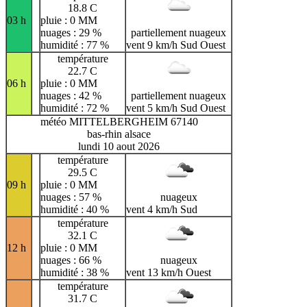
18.8 C
03 h
pluie : 0 MM
nuages : 29 %
partiellement nuageux
humidité : 77 %
vent 9 km/h Sud Ouest
température
22.7 C
06 h
pluie : 0 MM
nuages : 42 %
partiellement nuageux
humidité : 72 %
vent 5 km/h Sud Ouest
météo MITTELBERGHEIM 67140
bas-rhin alsace
lundi 10 aout 2026
température
29.5 C
09 h
pluie : 0 MM
nuages : 57 %
nuageux
humidité : 40 %
vent 4 km/h Sud
température
32.1 C
12 h
pluie : 0 MM
nuages : 66 %
nuageux
humidité : 38 %
vent 13 km/h Ouest
température
31.7 C