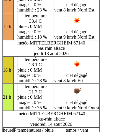
nuages : 0 %
ciel dégagé
humidité : 23 %
vent 8 km/h Nord Est
température
33.4 C
15 h
pluie : 0 MM
nuages : 0 %
ciel dégagé
humidité : 18 %
vent 9 km/h Nord Est
météo MITTELBERGHEIM 67140
bas-rhin alsace
jeudi 13 aout 2026
température
28.1 C
18 h
pluie : 0 MM
nuages : 0 %
ciel dégagé
humidité : 28 %
vent 8 km/h Est
température
21.7 C
21 h
pluie : 0 MM
nuages : 0 %
ciel dégagé
humidité : 35 %
vent 9 km/h Nord Ouest
météo MITTELBERGHEIM 67140
bas-rhin alsace
vendredi 14 aout 2026
heure
P
températures / pluie
temps / vent