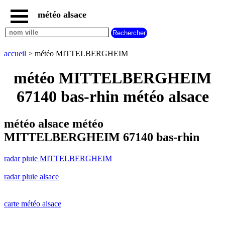
météo alsace
accueil
radar
pluie
accueil
> météo MITTELBERGHEIM
MITTELBERGHEIM
carte
météo MITTELBERGHEIM
météo
alsace
67140 bas-rhin météo alsace
radar
pluie
alsace
météo alsace météo
carte
MITTELBERGHEIM 67140 bas-rhin
météo
france
radar pluie MITTELBERGHEIM
météo
villes
radar pluie alsace
et
villages
commencant
par
carte météo alsace
A
B
C
D
E
F
G