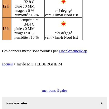
32.8 C
12 h
pluie : 0 MM
nuages : 0 %
ciel dégagé
humidité : 18 %
vent 7 km/h Nord Est
température
34.4 C
15 h
pluie : 0 MM
nuages : 0 %
ciel dégagé
humidité : 15 %
vent 7 km/h Nord Est
Les donnees meteo sont fournies par
OpenWeatherMap
accueil
> météo MITTELBERGHEIM
mentions légales
tous nos sites