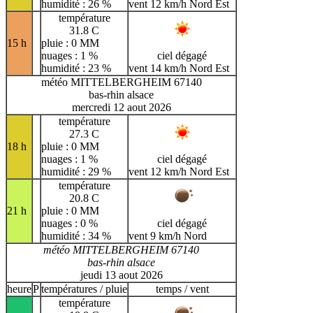
humidité : 26 %
vent 12 km/h Nord Est
température
31.8 C
15 h
pluie : 0 MM
nuages : 1 %
ciel dégagé
humidité : 23 %
vent 14 km/h Nord Est
météo MITTELBERGHEIM 67140
bas-rhin alsace
mercredi 12 aout 2026
température
27.3 C
18 h
pluie : 0 MM
nuages : 1 %
ciel dégagé
humidité : 29 %
vent 12 km/h Nord Est
température
20.8 C
21 h
pluie : 0 MM
nuages : 0 %
ciel dégagé
humidité : 34 %
vent 9 km/h Nord
météo MITTELBERGHEIM 67140
bas-rhin alsace
jeudi 13 aout 2026
heure
P
températures / pluie
temps / vent
température