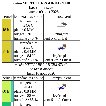
H
I
J
K
L
M
N
météo MITTELBERGHEIM 67140
bas-rhin alsace
O
P
Q
R
S
T
U
dimanche 09 aout 2026
V
W
X
Y
Z
heure
P
températures / pluie
temps / vent
température
29.6 C
18 h
pluie : 0 MM
nuages : 70 %
nuageux
humidité : 40 %
vent 5 km/h Est
température
25.1 C
21 h
pluie : 0.4 MM
nuages : 84 %
légère pluie
humidité : 59 %
vent 8 km/h Ouest
météo MITTELBERGHEIM 67140
bas-rhin alsace
lundi 10 aout 2026
heure
P
températures / pluie
temps / vent
température
20.4 C
00 h
pluie : 0.8 MM
nuages : 88 %
légère pluie
humidité : 85 %
vent 6 km/h Ouest
température