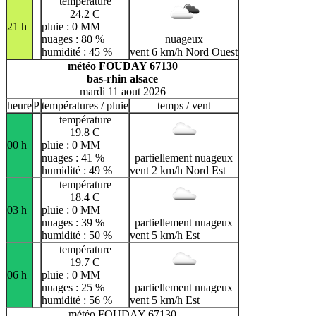
température
24.2 C
21 h
pluie : 0 MM
nuages : 80 %
nuageux
humidité : 45 %
vent 6 km/h Nord Ouest
météo FOUDAY 67130
bas-rhin alsace
mardi 11 aout 2026
heure
P
températures / pluie
temps / vent
température
19.8 C
00 h
pluie : 0 MM
nuages : 41 %
partiellement nuageux
humidité : 49 %
vent 2 km/h Nord Est
température
18.4 C
03 h
pluie : 0 MM
nuages : 39 %
partiellement nuageux
humidité : 50 %
vent 5 km/h Est
température
19.7 C
06 h
pluie : 0 MM
nuages : 25 %
partiellement nuageux
humidité : 56 %
vent 5 km/h Est
météo FOUDAY 67130