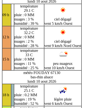
lundi 10 aout 2026
température
29.1 C
09 h
pluie : 0 MM
nuages : 3 %
ciel dégagé
humidité : 39 %
vent 5 km/h Ouest
température
32.2 C
12 h
pluie : 0 MM
nuages : 2 %
ciel dégagé
humidité : 28 %
vent 9 km/h Nord Ouest
température
33 C
15 h
pluie : 0 MM
nuages : 11 %
peu nuageux
humidité : 25 %
vent 10 km/h Ouest
météo FOUDAY 67130
bas-rhin alsace
lundi 10 aout 2026
température
25.1 C
18 h
pluie : 0.2 MM
nuages : 19 %
légère pluie
humidité : 52 %
vent 6 km/h Ouest