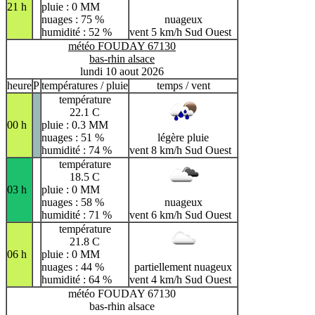
21 h
pluie : 0 MM
nuages : 75 %
nuageux
humidité : 52 %
vent 5 km/h Sud Ouest
météo FOUDAY 67130
bas-rhin alsace
lundi 10 aout 2026
heure
P
températures / pluie
temps / vent
température
22.1 C
00 h
pluie : 0.3 MM
nuages : 51 %
légère pluie
humidité : 74 %
vent 8 km/h Sud Ouest
température
18.5 C
03 h
pluie : 0 MM
nuages : 58 %
nuageux
humidité : 71 %
vent 6 km/h Sud Ouest
température
21.8 C
06 h
pluie : 0 MM
nuages : 44 %
partiellement nuageux
humidité : 64 %
vent 4 km/h Sud Ouest
météo FOUDAY 67130
bas-rhin alsace