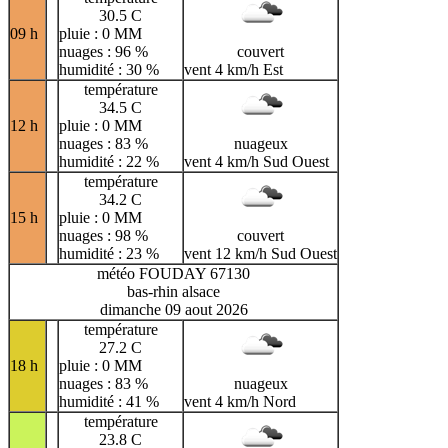
30.5 C
09 h
pluie : 0 MM
nuages : 96 %
couvert
humidité : 30 %
vent 4 km/h Est
température
34.5 C
12 h
pluie : 0 MM
nuages : 83 %
nuageux
humidité : 22 %
vent 4 km/h Sud Ouest
température
34.2 C
15 h
pluie : 0 MM
nuages : 98 %
couvert
humidité : 23 %
vent 12 km/h Sud Ouest
météo FOUDAY 67130
bas-rhin alsace
dimanche 09 aout 2026
température
27.2 C
18 h
pluie : 0 MM
nuages : 83 %
nuageux
humidité : 41 %
vent 4 km/h Nord
température
23.8 C