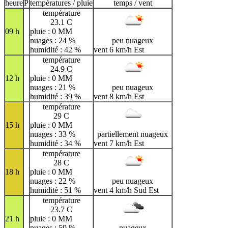
H
I
J
K
L
M
N
heure
P
températures / pluie
temps / vent
température
O
P
Q
R
S
T
U
23.1 C
09 h
pluie : 0 MM
V
W
X
Y
Z
nuages : 24 %
peu nuageux
humidité : 42 %
vent 6 km/h Est
température
24.9 C
12 h
pluie : 0 MM
nuages : 21 %
peu nuageux
humidité : 39 %
vent 8 km/h Est
température
29 C
15 h
pluie : 0 MM
nuages : 33 %
partiellement nuageux
humidité : 34 %
vent 7 km/h Est
température
28 C
18 h
pluie : 0 MM
nuages : 22 %
peu nuageux
humidité : 51 %
vent 4 km/h Sud Est
température
23.7 C
21 h
pluie : 0 MM
nuages : 59 %
nuageux