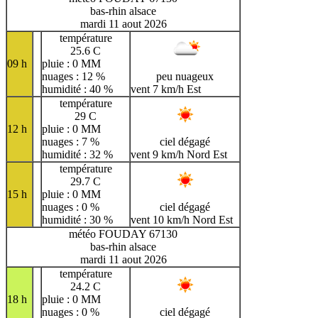
bas-rhin alsace
mardi 11 aout 2026
température
25.6 C
09 h
pluie : 0 MM
nuages : 12 %
peu nuageux
humidité : 40 %
vent 7 km/h Est
température
29 C
12 h
pluie : 0 MM
nuages : 7 %
ciel dégagé
humidité : 32 %
vent 9 km/h Nord Est
température
29.7 C
15 h
pluie : 0 MM
nuages : 0 %
ciel dégagé
humidité : 30 %
vent 10 km/h Nord Est
météo FOUDAY 67130
bas-rhin alsace
mardi 11 aout 2026
température
24.2 C
18 h
pluie : 0 MM
nuages : 0 %
ciel dégagé