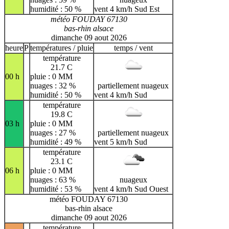
humidité : 50 %
vent 4 km/h Sud Est
météo FOUDAY 67130
bas-rhin alsace
dimanche 09 aout 2026
heure
P
températures / pluie
temps / vent
température
21.7 C
00 h
pluie : 0 MM
nuages : 32 %
partiellement nuageux
humidité : 50 %
vent 4 km/h Sud
température
19.8 C
03 h
pluie : 0 MM
nuages : 27 %
partiellement nuageux
humidité : 49 %
vent 5 km/h Sud
température
23.1 C
06 h
pluie : 0 MM
nuages : 63 %
nuageux
humidité : 53 %
vent 4 km/h Sud Ouest
météo FOUDAY 67130
bas-rhin alsace
dimanche 09 aout 2026
température