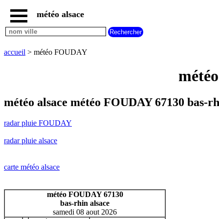
météo alsace
accueil
radar
pluie
accueil
> météo FOUDAY
FOUDAY
carte
météo
météo
alsace
radar
météo alsace météo FOUDAY 67130 bas-rh
pluie
alsace
radar pluie FOUDAY
carte
météo
radar pluie alsace
france
météo
villes
carte météo alsace
et
villages
commencant
météo FOUDAY 67130
par
bas-rhin alsace
A
B
C
D
E
F
G
samedi 08 aout 2026