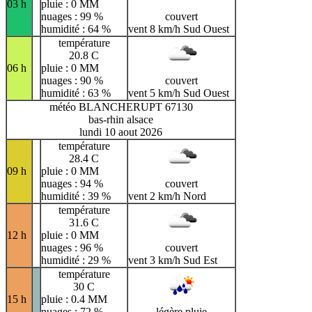
03 h
pluie : 0 MM
nuages : 99 %
couvert
humidité : 64 %
vent 8 km/h Sud Ouest
température
20.8 C
06 h
pluie : 0 MM
nuages : 90 %
couvert
humidité : 63 %
vent 5 km/h Sud Ouest
météo BLANCHERUPT 67130
bas-rhin alsace
lundi 10 aout 2026
température
28.4 C
09 h
pluie : 0 MM
nuages : 94 %
couvert
humidité : 39 %
vent 2 km/h Nord
température
31.6 C
12 h
pluie : 0 MM
nuages : 96 %
couvert
humidité : 29 %
vent 3 km/h Sud Est
température
30 C
15 h
pluie : 0.4 MM
nuages : 72 %
légère pluie