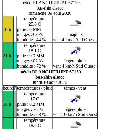
météo BLANCHERUPT 67130
bas-rhin alsace
dimanche 09 aout 2026
température
25.8 C
18 h
pluie : 0 MM
nuages : 63 %
nuageux
humidité : 44 %
vent 4 km/h Sud Ouest
température
18.1 C
21 h
pluie : 0.9 MM
nuages : 82 %
légère pluie
humidité : 72 %
vent 4 km/h Sud Ouest
météo BLANCHERUPT 67130
bas-rhin alsace
lundi 10 aout 2026
heure
P
températures / pluie
temps / vent
température
17 C
00 h
pluie : 0.2 MM
nuages : 76 %
légère pluie
humidité : 68 %
vent 10 km/h Sud Ouest
température
18.6 C