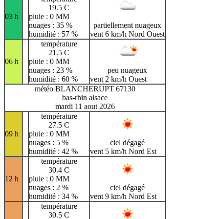
19.5 C
03 h
pluie : 0 MM
nuages : 35 %
partiellement nuageux
humidité : 57 %
vent 6 km/h Nord Ouest
température
21.5 C
06 h
pluie : 0 MM
nuages : 23 %
peu nuageux
humidité : 60 %
vent 2 km/h Ouest
météo BLANCHERUPT 67130
bas-rhin alsace
mardi 11 aout 2026
température
27.5 C
09 h
pluie : 0 MM
nuages : 5 %
ciel dégagé
humidité : 42 %
vent 5 km/h Nord Est
température
30.4 C
12 h
pluie : 0 MM
nuages : 2 %
ciel dégagé
humidité : 34 %
vent 9 km/h Nord Est
température
30.5 C