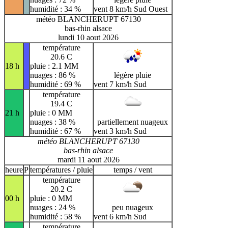
humidité : 34 %
vent 8 km/h Sud Ouest
météo BLANCHERUPT 67130
bas-rhin alsace
lundi 10 aout 2026
température
20.6 C
18 h
pluie : 2.1 MM
nuages : 86 %
légère pluie
humidité : 69 %
vent 7 km/h Sud
température
19.4 C
21 h
pluie : 0 MM
nuages : 38 %
partiellement nuageux
humidité : 67 %
vent 3 km/h Sud
météo BLANCHERUPT 67130
bas-rhin alsace
mardi 11 aout 2026
heure
P
températures / pluie
temps / vent
température
20.2 C
00 h
pluie : 0 MM
nuages : 24 %
peu nuageux
humidité : 58 %
vent 6 km/h Sud
température