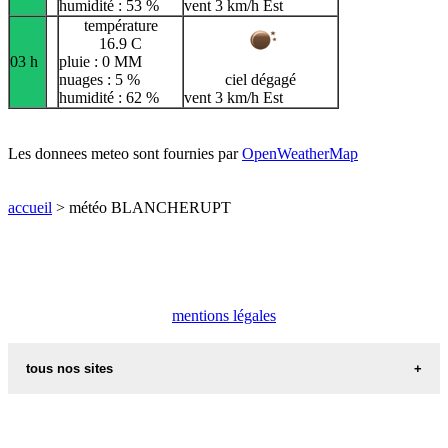
humidité : 53 %
vent 3 km/h Est
température
16.9 C
03 h
pluie : 0 MM
nuages : 5 %
ciel dégagé
humidité : 62 %
vent 3 km/h Est
Les donnees meteo sont fournies par
OpenWeatherMap
accueil
> météo BLANCHERUPT
mentions légales
tous nos sites
commune de france