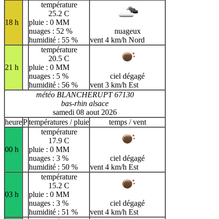
température
25.2 C
18 h
pluie : 0 MM
nuages : 52 %
nuageux
humidité : 55 %
vent 4 km/h Nord
température
20.5 C
21 h
pluie : 0 MM
nuages : 5 %
ciel dégagé
humidité : 56 %
vent 3 km/h Est
météo BLANCHERUPT 67130
bas-rhin alsace
samedi 08 aout 2026
heure
P
températures / pluie
temps / vent
température
17.9 C
00 h
pluie : 0 MM
nuages : 3 %
ciel dégagé
humidité : 50 %
vent 4 km/h Est
température
15.2 C
03 h
pluie : 0 MM
nuages : 3 %
ciel dégagé
humidité : 51 %
vent 4 km/h Est