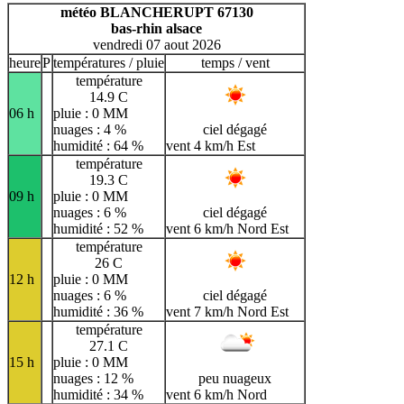
H
I
J
K
L
M
N
météo BLANCHERUPT 67130
bas-rhin alsace
O
P
Q
R
S
T
U
vendredi 07 aout 2026
V
W
X
Y
Z
heure
P
températures / pluie
temps / vent
température
14.9 C
06 h
pluie : 0 MM
nuages : 4 %
ciel dégagé
humidité : 64 %
vent 4 km/h Est
température
19.3 C
09 h
pluie : 0 MM
nuages : 6 %
ciel dégagé
humidité : 52 %
vent 6 km/h Nord Est
température
26 C
12 h
pluie : 0 MM
nuages : 6 %
ciel dégagé
humidité : 36 %
vent 7 km/h Nord Est
température
27.1 C
15 h
pluie : 0 MM
nuages : 12 %
peu nuageux
humidité : 34 %
vent 6 km/h Nord