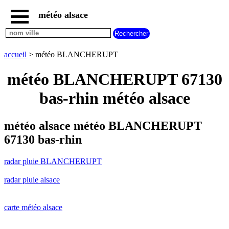
météo alsace
accueil
radar
pluie
accueil
> météo BLANCHERUPT
BLANCHERUPT
carte
météo BLANCHERUPT 67130
météo
alsace
bas-rhin météo alsace
radar
pluie
alsace
météo alsace météo BLANCHERUPT
carte
67130 bas-rhin
météo
france
radar pluie BLANCHERUPT
météo
villes
radar pluie alsace
et
villages
commencant
par
carte météo alsace
A
B
C
D
E
F
G