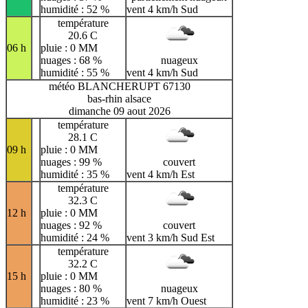
humidité : 52 %
vent 4 km/h Sud
température
20.6 C
06 h
pluie : 0 MM
nuages : 68 %
nuageux
humidité : 55 %
vent 4 km/h Sud
météo BLANCHERUPT 67130
bas-rhin alsace
dimanche 09 aout 2026
température
28.1 C
09 h
pluie : 0 MM
nuages : 99 %
couvert
humidité : 35 %
vent 4 km/h Est
température
32.3 C
12 h
pluie : 0 MM
nuages : 92 %
couvert
humidité : 24 %
vent 3 km/h Sud Est
température
32.2 C
15 h
pluie : 0 MM
nuages : 80 %
nuageux
humidité : 23 %
vent 7 km/h Ouest