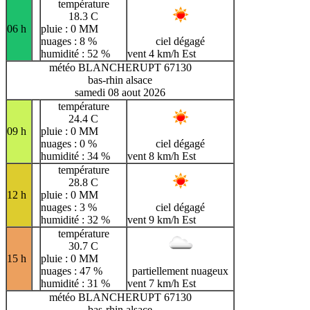
température
18.3 C
06 h
pluie : 0 MM
nuages : 8 %
ciel dégagé
humidité : 52 %
vent 4 km/h Est
météo BLANCHERUPT 67130
bas-rhin alsace
samedi 08 aout 2026
température
24.4 C
09 h
pluie : 0 MM
nuages : 0 %
ciel dégagé
humidité : 34 %
vent 8 km/h Est
température
28.8 C
12 h
pluie : 0 MM
nuages : 3 %
ciel dégagé
humidité : 32 %
vent 9 km/h Est
température
30.7 C
15 h
pluie : 0 MM
nuages : 47 %
partiellement nuageux
humidité : 31 %
vent 7 km/h Est
météo BLANCHERUPT 67130
bas-rhin alsace