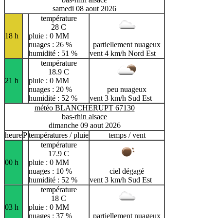
samedi 08 aout 2026
température
28 C
18 h
pluie : 0 MM
nuages : 26 %
partiellement nuageux
humidité : 51 %
vent 4 km/h Nord Est
température
18.9 C
21 h
pluie : 0 MM
nuages : 20 %
peu nuageux
humidité : 52 %
vent 3 km/h Sud Est
météo BLANCHERUPT 67130
bas-rhin alsace
dimanche 09 aout 2026
heure
P
températures / pluie
temps / vent
température
17.9 C
00 h
pluie : 0 MM
nuages : 10 %
ciel dégagé
humidité : 52 %
vent 3 km/h Sud Est
température
18 C
03 h
pluie : 0 MM
nuages : 37 %
partiellement nuageux