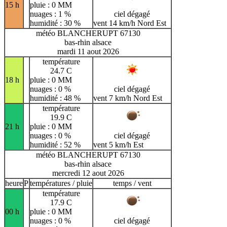
15 h
pluie : 0 MM
nuages : 1 %
ciel dégagé
humidité : 30 %
vent 14 km/h Nord Est
météo BLANCHERUPT 67130
bas-rhin alsace
mardi 11 aout 2026
température
24.7 C
18 h
pluie : 0 MM
nuages : 0 %
ciel dégagé
humidité : 48 %
vent 7 km/h Nord Est
température
19.9 C
21 h
pluie : 0 MM
nuages : 0 %
ciel dégagé
humidité : 52 %
vent 5 km/h Est
météo BLANCHERUPT 67130
bas-rhin alsace
mercredi 12 aout 2026
heure
P
températures / pluie
temps / vent
température
17.9 C
00 h
pluie : 0 MM
nuages : 0 %
ciel dégagé