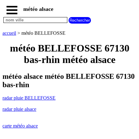
météo alsace
accueil
radar
pluie
accueil
> météo BELLEFOSSE
BELLEFOSSE
carte
météo BELLEFOSSE 67130
météo
alsace
bas-rhin météo alsace
radar
pluie
alsace
météo alsace météo BELLEFOSSE 67130
carte
bas-rhin
météo
france
radar pluie BELLEFOSSE
météo
villes
radar pluie alsace
et
villages
commencant
par
carte météo alsace
A
B
C
D
E
F
G