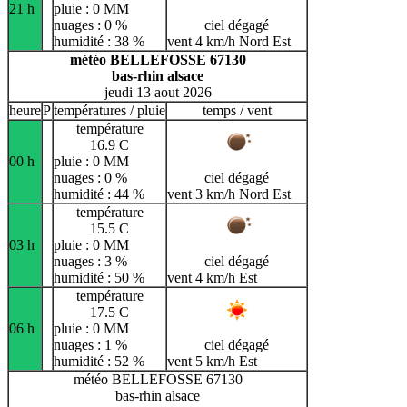
21 h
pluie : 0 MM
nuages : 0 %
ciel dégagé
humidité : 38 %
vent 4 km/h Nord Est
météo BELLEFOSSE 67130
bas-rhin alsace
jeudi 13 aout 2026
heure
P
températures / pluie
temps / vent
température
16.9 C
00 h
pluie : 0 MM
nuages : 0 %
ciel dégagé
humidité : 44 %
vent 3 km/h Nord Est
température
15.5 C
03 h
pluie : 0 MM
nuages : 3 %
ciel dégagé
humidité : 50 %
vent 4 km/h Est
température
17.5 C
06 h
pluie : 0 MM
nuages : 1 %
ciel dégagé
humidité : 52 %
vent 5 km/h Est
météo BELLEFOSSE 67130
bas-rhin alsace