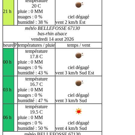
température
20 C
21 h
pluie : 0 MM
nuages : 0 %
ciel dégagé
humidité : 38 %
vent 2 km/h Est
météo BELLEFOSSE 67130
bas-rhin alsace
vendredi 14 aout 2026
heure
P
températures / pluie
temps / vent
température
17.8 C
00 h
pluie : 0 MM
nuages : 0 %
ciel dégagé
humidité : 43 %
vent 3 km/h Sud Est
température
16.7 C
03 h
pluie : 0 MM
nuages : 0 %
ciel dégagé
humidité : 47 %
vent 3 km/h Sud
température
19.5 C
06 h
pluie : 0 MM
nuages : 0 %
ciel dégagé
humidité : 50 %
vent 4 km/h Sud
météo BELLEFOSSE 67130