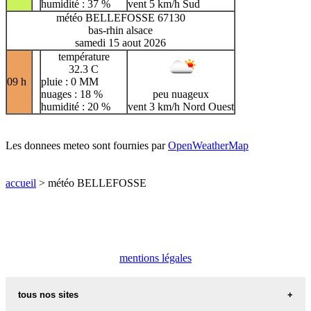
humidité : 37 %
vent 5 km/h Sud
météo BELLEFOSSE 67130
bas-rhin alsace
samedi 15 aout 2026
température
32.3 C
09 h
pluie : 0 MM
nuages : 18 %
peu nuageux
humidité : 20 %
vent 3 km/h Nord Ouest
Les donnees meteo sont fournies par
OpenWeatherMap
accueil
> météo BELLEFOSSE
mentions légales
tous nos sites