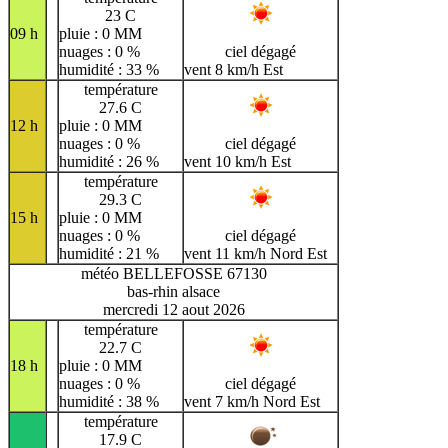
23 C
09 h
pluie : 0 MM
nuages : 0 %
ciel dégagé
humidité : 33 %
vent 8 km/h Est
température
27.6 C
12 h
pluie : 0 MM
nuages : 0 %
ciel dégagé
humidité : 26 %
vent 10 km/h Est
température
29.3 C
15 h
pluie : 0 MM
nuages : 0 %
ciel dégagé
humidité : 21 %
vent 11 km/h Nord Est
météo BELLEFOSSE 67130
bas-rhin alsace
mercredi 12 aout 2026
température
22.7 C
18 h
pluie : 0 MM
nuages : 0 %
ciel dégagé
humidité : 38 %
vent 7 km/h Nord Est
température
17.9 C