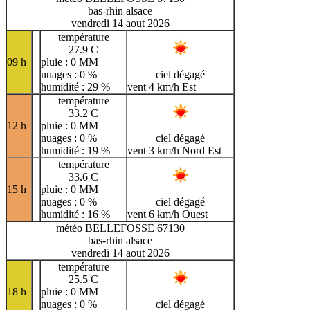
bas-rhin alsace
vendredi 14 aout 2026
température
27.9 C
09 h
pluie : 0 MM
nuages : 0 %
ciel dégagé
humidité : 29 %
vent 4 km/h Est
température
33.2 C
12 h
pluie : 0 MM
nuages : 0 %
ciel dégagé
humidité : 19 %
vent 3 km/h Nord Est
température
33.6 C
15 h
pluie : 0 MM
nuages : 0 %
ciel dégagé
humidité : 16 %
vent 6 km/h Ouest
météo BELLEFOSSE 67130
bas-rhin alsace
vendredi 14 aout 2026
température
25.5 C
18 h
pluie : 0 MM
nuages : 0 %
ciel dégagé