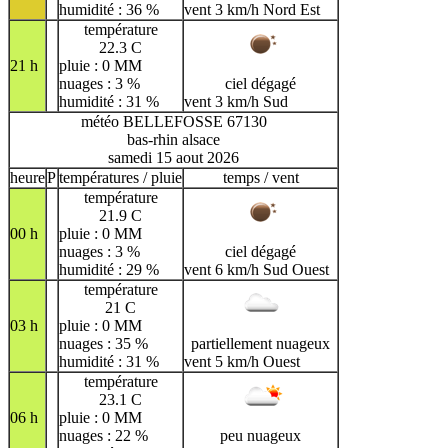
humidité : 36 %
vent 3 km/h Nord Est
température
22.3 C
21 h
pluie : 0 MM
nuages : 3 %
ciel dégagé
humidité : 31 %
vent 3 km/h Sud
météo BELLEFOSSE 67130
bas-rhin alsace
samedi 15 aout 2026
heure
P
températures / pluie
temps / vent
température
21.9 C
00 h
pluie : 0 MM
nuages : 3 %
ciel dégagé
humidité : 29 %
vent 6 km/h Sud Ouest
température
21 C
03 h
pluie : 0 MM
nuages : 35 %
partiellement nuageux
humidité : 31 %
vent 5 km/h Ouest
température
23.1 C
06 h
pluie : 0 MM
nuages : 22 %
peu nuageux