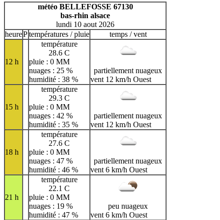
H
I
J
K
L
M
N
météo BELLEFOSSE 67130
bas-rhin alsace
O
P
Q
R
S
T
U
lundi 10 aout 2026
V
W
X
Y
Z
heure
P
températures / pluie
temps / vent
température
28.6 C
12 h
pluie : 0 MM
nuages : 25 %
partiellement nuageux
humidité : 38 %
vent 12 km/h Ouest
température
29.3 C
15 h
pluie : 0 MM
nuages : 42 %
partiellement nuageux
humidité : 35 %
vent 12 km/h Ouest
température
27.6 C
18 h
pluie : 0 MM
nuages : 47 %
partiellement nuageux
humidité : 46 %
vent 6 km/h Ouest
température
22.1 C
21 h
pluie : 0 MM
nuages : 19 %
peu nuageux
humidité : 47 %
vent 6 km/h Ouest